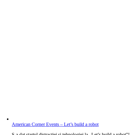
American Corner Events – Let’s build a robot
S-a dat startul distracției și tehnologiei la „Let’s build a robot”!