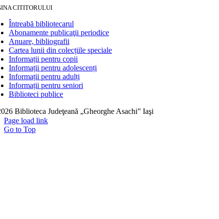
INA CITITORULUI
Întreabă bibliotecarul
Abonamente publicaţii periodice
Anuare, bibliografii
Cartea lunii din colecțiile speciale
Informații pentru copii
Informații pentru adolescenți
Informații pentru adulți
Informații pentru seniori
Biblioteci publice
026 Biblioteca Judeţeană „Gheorghe Asachi” Iaşi
Page load link
Go to Top