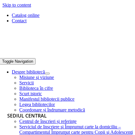
Skip to content
Catalog online
Contact
Toggle Navigation
Despre bibliotecă
Misiune şi viziune
Servicii
Biblioteca în cifre
Scurt istoric
Manifestul bibliotecii publice
Legea bibliotecilor
Coordonare și îndrumare metodică
SEDIUL CENTRAL
Centrul de înscrieri și referințe
Serviciul de Inscriere şi Împrumut carte la domiciliu –
Compartimentul Împrumut carte pentru Copii şi Adolescenţi