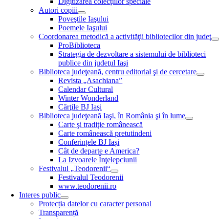
Digitizarea colecţiilor speciale
Autori copiii
Poveştile Iaşului
Poemele Iaşului
Coordonarea metodică a activităţii bibliotecilor din judeţ
ProBiblioteca
Strategia de dezvoltare a sistemului de biblioteci
publice din judeţul Iaşi
Biblioteca judeţeană, centru editorial şi de cercetare
Revista „Asachiana”
Calendar Cultural
Winter Wonderland
Cărţile BJ Iaşi
Biblioteca judeţeană Iaşi, în România şi în lume
Carte şi tradiţie românească
Carte românească pretutindeni
Conferințele BJ Iași
Cât de departe e America?
La Izvoarele Înţelepciunii
Festivalul „Teodorenii“
Festivalul Teodorenii
www.teodorenii.ro
Interes public
Protecția datelor cu caracter personal
Transparență