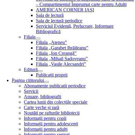
– Compartimentul Împrumut carte pentru Adulţi
AMERICAN CORNER IAŞI
Sala de lectură
Sala de lectură periodice
Serviciul Evidenţă, Prelucrare, Informare
Bibliografică
Filiale
Filiala „Ateneu”
Filiala „Garabet Ibrăileanu”
Filiala „Ion Creangă”
Filiala „Mihail Sadoveanu”
Filiala „Vasile Alecsandri”
Editură
Publicații proprii
Pagina cititorului
Abonamente publicaţii periodice
Servicii
Anuare, bibliografii
Cartea lunii din colecțiile speciale
Carte veche și rară
Noutăţi pe rafturile bibliotecii
Informații pentru copii
Informații pentru adolescenți
Informații pentru adulți
Informații pentru seniori