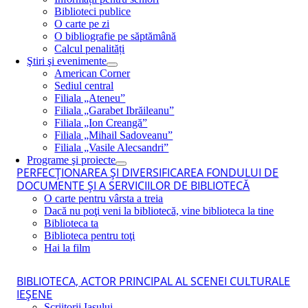
Biblioteci publice
O carte pe zi
O bibliografie pe săptămână
Calcul penalități
Ştiri şi evenimente
American Corner
Sediul central
Filiala „Ateneu”
Filiala „Garabet Ibrăileanu”
Filiala „Ion Creangă”
Filiala „Mihail Sadoveanu”
Filiala „Vasile Alecsandri”
Programe şi proiecte
PERFECŢIONAREA ŞI DIVERSIFICAREA FONDULUI DE
DOCUMENTE ŞI A SERVICIILOR DE BIBLIOTECĂ
O carte pentru vârsta a treia
Dacă nu poţi veni la bibliotecă, vine biblioteca la tine
Biblioteca ta
Biblioteca pentru toţi
Hai la film
BIBLIOTECA, ACTOR PRINCIPAL AL SCENEI CULTURALE
IEŞENE
Scriitorii Iaşului