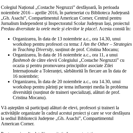
Colegiul Național „Costache Negruzzi” desfășoară, în perioada
noiembrie 2016 – aprilie 2016, în parteneriat cu Biblioteca Județeană
„Gh. Asachi”, Compartimentul American Corner, Centrul pentru
Jurnalism Independent și Inspectoratul Scolar Județean Iași, proiectul
Predau diversitate la orele mele și elevilor le place!
. Acesta constă în:
Organizarea, în data de 13 noiembrie a.c., ora 14.30, unui
workshop pentru profesori cu tema:
I Am the Other – Strategies
in Teaching Diversity
, susținut de prof. Cristina Mocanu;
Organizarea, în data de 16 noiembrie a.c., ora 11, a unui
flashmob
de către elevii Colegiului „Costache Negruzzi” cu
ocazia și pentru promovarea principiilor asociate Zilei
Internaționale a Toleranței, sărbătorită în fiecare an în data de
16 noiembrie;
Organizarea, în data de 20 noiembrie a.c., ora 14.30, unui
workshop pentru părinți pe tema influenței media în problema
diversității (susținut de traineri specializați, alături de prof.
Cristina Mocanu).
Vă așteptăm să participați alături de elevi, profesori și traineri la
activitățile organizate în cadrul acestui proiect și care se vor desfășura
la sediul Bibliotecii Județene „Gh. Asachi”, Compartimentul
American Corner.