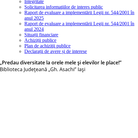
Integritate
Solicitarea informaţiilor de interes public
Raport de evaluare a implementării Legii nr. 544/2001 în
anul 2025
Raport de evaluare a implementării Legii nr. 544/2001 în
anul 2024
Situații financiare
Achiziții publice
Plan de achiziţii publice
Declarații de avere și de interese
„Predau diversitate la orele mele și elevilor le place!”
Biblioteca Judeţeană „Gh. Asachi” Iaşi