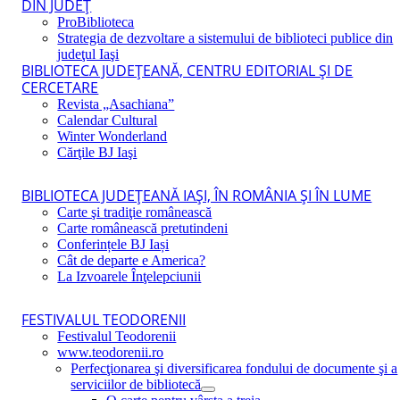
DIN JUDEŢ
ProBiblioteca
Strategia de dezvoltare a sistemului de biblioteci publice din
judeţul Iaşi
BIBLIOTECA JUDEŢEANĂ, CENTRU EDITORIAL ŞI DE
CERCETARE
Revista „Asachiana”
Calendar Cultural
Winter Wonderland
Cărţile BJ Iaşi
BIBLIOTECA JUDEŢEANĂ IAŞI, ÎN ROMÂNIA ŞI ÎN LUME
Carte şi tradiţie românească
Carte românească pretutindeni
Conferințele BJ Iași
Cât de departe e America?
La Izvoarele Înţelepciunii
FESTIVALUL TEODORENII
Festivalul Teodorenii
www.teodorenii.ro
Perfecţionarea şi diversificarea fondului de documente şi a
serviciilor de bibliotecă