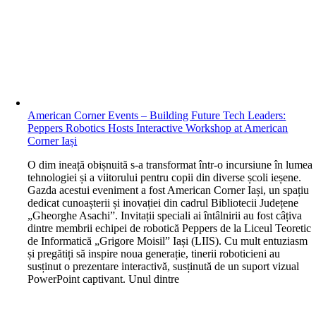
American Corner Events – Building Future Tech Leaders:
Peppers Robotics Hosts Interactive Workshop at American
Corner Iași
O
dim ineață obișnuită s-a transformat într-o incursiune în lumea
tehnologiei și a viitorului pentru copii din diverse școli ieșene.
Gazda acestui eveniment a fost American Corner Iași, un spațiu
dedicat cunoașterii și inovației din cadrul Bibliotecii Județene
„Gheorghe Asachi”. Invitații speciali ai întâlnirii au fost câțiva
dintre membrii echipei de robotică Peppers de la Liceul Teoretic
de Informatică „Grigore Moisil” Iași (LIIS). Cu mult entuziasm
și pregătiți să inspire noua generație, tinerii roboticieni au
susținut o prezentare interactivă, susținută de un suport vizual
PowerPoint captivant. Unul dintre