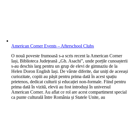
American Corner Events – Afterschool Clubs
O nouă poveste frumoasă s-a scris recent la American Corner
Iași, Biblioteca Județeană „Gh. Asachi”, unde porțile cunoașterii
s-au deschis larg pentru un grup de elevi de gimnaziu de la
Helen Doron English Iași. De vârste diferite, dar uniți de aceeași
curiozitate, copiii au pășit pentru prima dată în acest spațiu
prietenos, dedicat culturii și educației non-formale. Fiind pentru
prima dată în vizită, elevii au fost introduși în universul
American Corner. Au aflat ce rol are acest compartiment special
ca punte culturală între România și Statele Unite, au