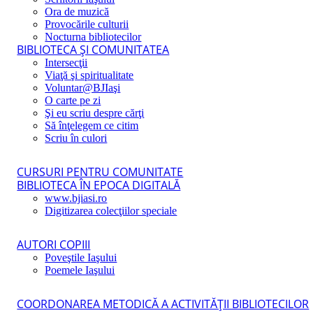
Ora de muzică
Provocările culturii
Nocturna bibliotecilor
BIBLIOTECA ŞI COMUNITATEA
Intersecţii
Viaţă şi spiritualitate
Voluntar@BJIaşi
O carte pe zi
Şi eu scriu despre cărţi
Să înţelegem ce citim
Scriu în culori
CURSURI PENTRU COMUNITATE
BIBLIOTECA ÎN EPOCA DIGITALĂ
www.bjiasi.ro
Digitizarea colecţiilor speciale
AUTORI COPIII
Poveştile Iaşului
Poemele Iaşului
COORDONAREA METODICĂ A ACTIVITĂŢII BIBLIOTECILOR