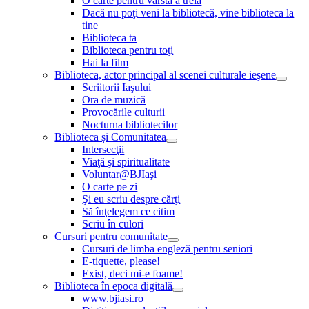
O carte pentru vârsta a treia
Dacă nu poţi veni la bibliotecă, vine biblioteca la
tine
Biblioteca ta
Biblioteca pentru toţi
Hai la film
Biblioteca, actor principal al scenei culturale ieşene
Scriitorii Iaşului
Ora de muzică
Provocările culturii
Nocturna bibliotecilor
Biblioteca și Comunitatea
Intersecţii
Viaţă şi spiritualitate
Voluntar@BJIaşi
O carte pe zi
Şi eu scriu despre cărţi
Să înţelegem ce citim
Scriu în culori
Cursuri pentru comunitate
Cursuri de limba engleză pentru seniori
E-tiquette, please!
Exist, deci mi-e foame!
Biblioteca în epoca digitală
www.bjiasi.ro