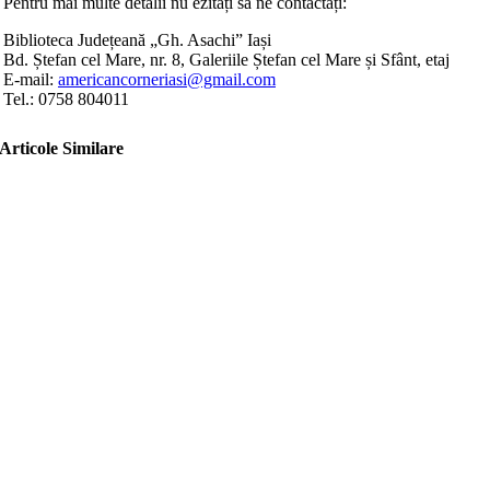
Pentru mai multe detalii nu ezitați să ne contactați:
Biblioteca Județeană „Gh. Asachi” Iași
Bd. Ștefan cel Mare, nr. 8, Galeriile Ștefan cel Mare și Sfânt, etaj
E-mail:
americancorneriasi@gmail.com
Tel.: 0758 804011
Articole Similare