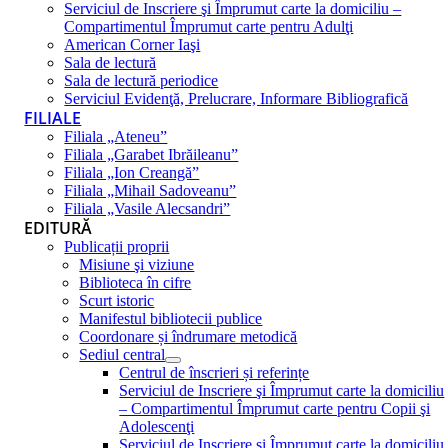
Serviciul de Inscriere şi Împrumut carte la domiciliu –
Compartimentul Împrumut carte pentru Adulţi
American Corner Iaşi
Sala de lectură
Sala de lectură periodice
Serviciul Evidenţă, Prelucrare, Informare Bibliografică
FILIALE
Filiala „Ateneu”
Filiala „Garabet Ibrăileanu”
Filiala „Ion Creangă”
Filiala „Mihail Sadoveanu”
Filiala „Vasile Alecsandri”
EDITURĂ
Publicații proprii
Misiune şi viziune
Biblioteca în cifre
Scurt istoric
Manifestul bibliotecii publice
Coordonare și îndrumare metodică
Sediul central
Centrul de înscrieri și referințe
Serviciul de Inscriere şi Împrumut carte la domiciliu
– Compartimentul Împrumut carte pentru Copii şi
Adolescenţi
Serviciul de Inscriere şi Împrumut carte la domiciliu