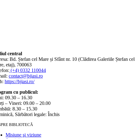
iul central
esa: Bd. Ștefan cel Mare și Sfânt nr. 10 (Clădirea Galeriile Ștefan cel
e, etaj), 700063
efon:
(+4) 0332 110044
ail:
contact@bjiasi.ro
b:
https://bjiasi.ro/
gram cu publicul:
i: 09.30 – 16.30
ți – Vineri: 09.00 – 20.00
bătă: 8.30 – 15.30
inică, Sărbători legale: Închis
SPRE BIBLIOTECĂ
Misiune şi viziune