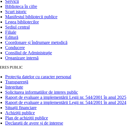
Servicii
Biblioteca în cifre
Scurt istoric
Manifestul bibliotecii publice
Legea bibliotecilor
Sediul central
Filiale
Editură
Coordonare și îndrumare metodică
Conducere
Consiliul de Administrație
Organizare internă
ERES PUBLIC
Protecția datelor cu caracter personal
Transparență
Integritate
Solicitarea informaţiilor de interes public
Raport de evaluare a implementării Legii nr. 544/2001 în anul 2025
Raport de evaluare a implementării Legii nr. 544/2001 în anul 2024
Situații financiare
Achiziții publice
Plan de achiziţii publice
Declarații de avere și de interese