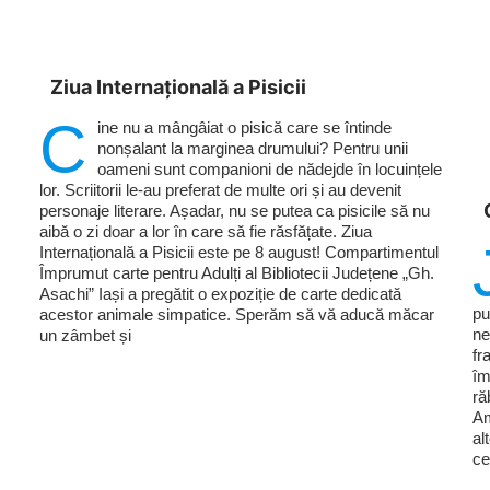
Ziua Internațională a Pisicii
C
ine nu a mângâiat o pisică care se întinde
nonșalant la marginea drumului? Pentru unii
oameni sunt companioni de nădejde în locuințele
lor. Scriitorii le-au preferat de multe ori și au devenit
personaje literare. Așadar, nu se putea ca pisicile să nu
aibă o zi doar a lor în care să fie răsfățate. Ziua
Internațională a Pisicii este pe 8 august! Compartimentul
Împrumut carte pentru Adulți al Bibliotecii Județene „Gh.
Asachi” Iași a pregătit o expoziție de carte dedicată
pu
acestor animale simpatice. Sperăm să vă aducă măcar
ne
un zâmbet și
fr
îm
ră
Am
al
ce