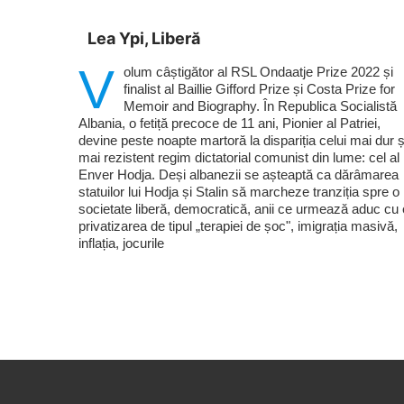
Lea Ypi, Liberă
V
olum câștigător al RSL Ondaatje Prize 2022 și
finalist al Baillie Gifford Prize și Costa Prize for
Memoir and Biography. În Republica Socialistă
Albania, o fetiță precoce de 11 ani, Pionier al Patriei,
devine peste noapte martoră la dispariția celui mai dur ș
mai rezistent regim dictatorial comunist din lume: cel al 
Enver Hodja. Deși albanezii se așteaptă ca dărâmarea
statuilor lui Hodja și Stalin să marcheze tranziția spre o
societate liberă, democratică, anii ce urmează aduc cu 
privatizarea de tipul „terapiei de șoc", imigrația masivă,
inflația, jocurile