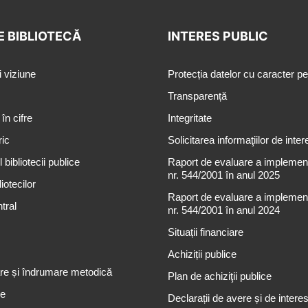
E BIBLIOTECĂ
INTERES PUBLIC
i viziune
Protecția datelor cu caracter p
Transparență
 în cifre
Integritate
ric
Solicitarea informaţiilor de inter
 bibliotecii publice
Raport de evaluare a implementă
nr. 544/2001 în anul 2025
iotecilor
Raport de evaluare a implementă
tral
nr. 544/2001 în anul 2024
Situații financiare
Achiziții publice
re și îndrumare metodică
Plan de achiziţii publice
re
Declarații de avere și de intere