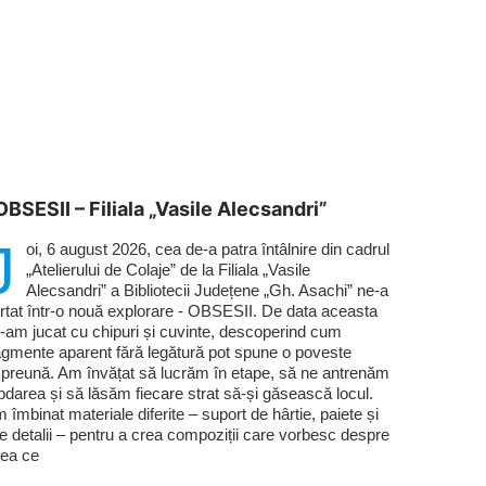
OBSESII – Filiala „Vasile Alecsandri”
J
oi, 6 august 2026, cea de-a patra întâlnire din cadrul
„Atelierului de Colaje” de la Filiala „Vasile
Alecsandri” a Bibliotecii Județene „Gh. Asachi” ne-a
rtat într-o nouă explorare - OBSESII. De data aceasta
-am jucat cu chipuri și cuvinte, descoperind cum
agmente aparent fără legătură pot spune o poveste
preună. Am învățat să lucrăm în etape, să ne antrenăm
bdarea și să lăsăm fiecare strat să-și găsească locul.
 îmbinat materiale diferite – suport de hârtie, paiete și
te detalii – pentru a crea compoziții care vorbesc despre
ea ce