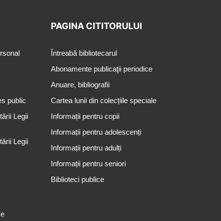
PAGINA CITITORULUI
ersonal
Întreabă bibliotecarul
Abonamente publicaţii periodice
Anuare, bibliografii
es public
Cartea lunii din colecțiile speciale
rii Legii
Informații pentru copii
Informații pentru adolescenți
rii Legii
Informații pentru adulți
Informații pentru seniori
Biblioteci publice
se