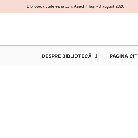
Skip
Biblioteca Judeţeană „Gh. Asachi” Iaşi - 8 august 2026
to
content
DESPRE BIBLIOTECĂ
PAGINA CI