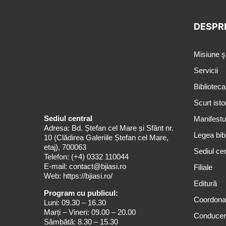
DESPR
Misiune ş
Servicii
Biblioteca
Scurt isto
Sediul central
Manifestul
Adresa: Bd. Ștefan cel Mare și Sfânt nr.
Legea bibl
10 (Clădirea Galeriile Ștefan cel Mare,
etaj), 700063
Sediul cen
Telefon:
(+4) 0332 110044
E-mail:
contact@bjiasi.ro
Filiale
Web:
https://bjiasi.ro/
Editură
Program cu publicul:
Coordona
Luni: 09.30 – 16.30
Marți – Vineri: 09.00 – 20.00
Conduce
Sâmbătă: 8.30 – 15.30