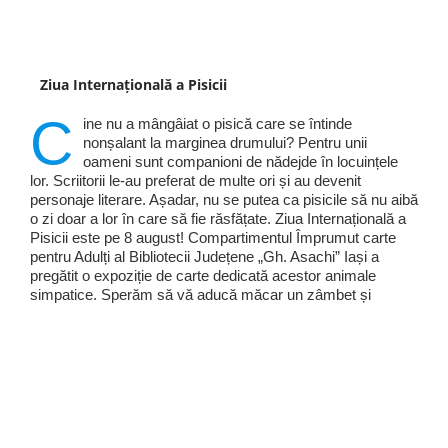
Ziua Internațională a Pisicii
C
ine nu a mângâiat o pisică care se întinde
nonșalant la marginea drumului? Pentru unii
oameni sunt companioni de nădejde în locuințele
lor. Scriitorii le-au preferat de multe ori și au devenit
personaje literare. Așadar, nu se putea ca pisicile să nu aibă
o zi doar a lor în care să fie răsfățate. Ziua Internațională a
Pisicii este pe 8 august! Compartimentul Împrumut carte
pentru Adulți al Bibliotecii Județene „Gh. Asachi” Iași a
pregătit o expoziție de carte dedicată acestor animale
simpatice. Sperăm să vă aducă măcar un zâmbet și