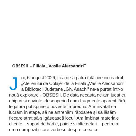
OBSESII – Filiala „Vasile Alecsandri”
J
oi, 6 august 2026, cea de-a patra întâlnire din cadrul
„Atelierului de Colaje” de la Filiala „Vasile Alecsandri”
a Bibliotecii Județene „Gh. Asachi” ne-a purtat într-o
nouă explorare - OBSESII. De data aceasta ne-am jucat cu
chipuri și cuvinte, descoperind cum fragmente aparent fără
legătură pot spune o poveste împreună. Am învățat să
lucrăm în etape, să ne antrenăm răbdarea și să lăsăm
fiecare strat să-și găsească locul. Am îmbinat materiale
diferite – suport de hârtie, paiete și alte detalii – pentru a
crea compoziții care vorbesc despre ceea ce