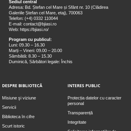
Sediul central
Adresa: Bd. Ștefan cel Mare și Sfânt nr. 10 (Clădirea
Galeriile Ștefan cel Mare, etaj), 700063
Telefon:
(+4) 0332 110044
E-mail:
contact@bjiasi.ro
Web:
https://bjiasi.ro/
Program cu publicul:
Luni: 09.30 – 16.30
Marți – Vineri: 09.00 – 20.00
Sâmbătă: 8.30 – 15.30
Duminică, Sărbători legale: Închis
DESPRE BIBLIOTECĂ
INTERES PUBLIC
Misiune şi viziune
Protecția datelor cu caracter
personal
Servicii
Transparență
Biblioteca în cifre
Integritate
Scurt istoric