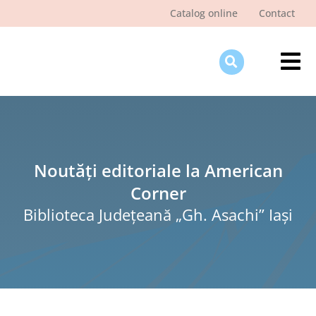
Skip
Catalog online
Contact
to
content
Tog
Nav
Des
Pagi
Şti
Noutăți editoriale la American
Corner
Pro
Biblioteca Judeţeană „Gh. Asachi” Iaşi
Int