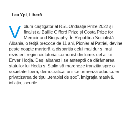
Lea Ypi, Liberă
V
olum câștigător al RSL Ondaatje Prize 2022 și
finalist al Baillie Gifford Prize și Costa Prize for
Memoir and Biography. În Republica Socialistă
Albania, o fetiță precoce de 11 ani, Pionier al Patriei, devine
peste noapte martoră la dispariția celui mai dur și mai
rezistent regim dictatorial comunist din lume: cel al lui
Enver Hodja. Deși albanezii se așteaptă ca dărâmarea
statuilor lui Hodja și Stalin să marcheze tranziția spre o
societate liberă, democratică, anii ce urmează aduc cu ei
privatizarea de tipul „terapiei de șoc", imigrația masivă,
inflația, jocurile