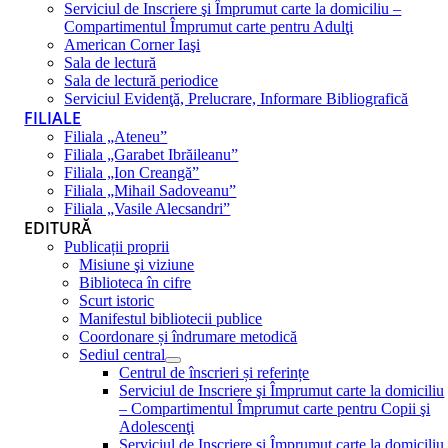
Serviciul de Inscriere şi Împrumut carte la domiciliu –
Compartimentul Împrumut carte pentru Adulţi
American Corner Iaşi
Sala de lectură
Sala de lectură periodice
Serviciul Evidenţă, Prelucrare, Informare Bibliografică
FILIALE
Filiala „Ateneu”
Filiala „Garabet Ibrăileanu”
Filiala „Ion Creangă”
Filiala „Mihail Sadoveanu”
Filiala „Vasile Alecsandri”
EDITURĂ
Publicații proprii
Misiune şi viziune
Biblioteca în cifre
Scurt istoric
Manifestul bibliotecii publice
Coordonare și îndrumare metodică
Sediul central
Centrul de înscrieri și referințe
Serviciul de Inscriere şi Împrumut carte la domiciliu
– Compartimentul Împrumut carte pentru Copii şi
Adolescenţi
Serviciul de Inscriere şi Împrumut carte la domiciliu