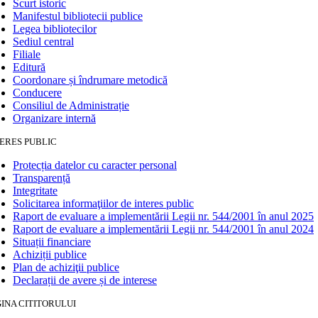
Scurt istoric
Manifestul bibliotecii publice
Legea bibliotecilor
Sediul central
Filiale
Editură
Coordonare și îndrumare metodică
Conducere
Consiliul de Administrație
Organizare internă
ERES PUBLIC
Protecția datelor cu caracter personal
Transparență
Integritate
Solicitarea informaţiilor de interes public
Raport de evaluare a implementării Legii nr. 544/2001 în anul 2025
Raport de evaluare a implementării Legii nr. 544/2001 în anul 2024
Situații financiare
Achiziții publice
Plan de achiziţii publice
Declarații de avere și de interese
INA CITITORULUI