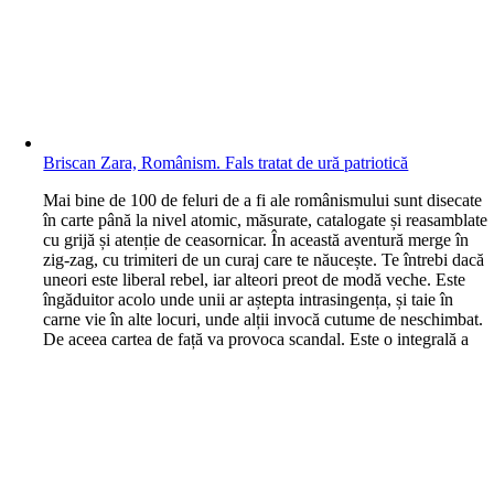
Briscan Zara, Românism. Fals tratat de ură patriotică
M
ai bine de 100 de feluri de a fi ale românismului sunt disecate
în carte până la nivel atomic, măsurate, catalogate și reasamblate
cu grijă și atenție de ceasornicar. În această aventură merge în
zig-zag, cu trimiteri de un curaj care te năucește. Te întrebi dacă
uneori este liberal rebel, iar alteori preot de modă veche. Este
îngăduitor acolo unde unii ar aștepta intrasingența, și taie în
carne vie în alte locuri, unde alții invocă cutume de neschimbat.
De aceea cartea de față va provoca scandal. Este o integrală a