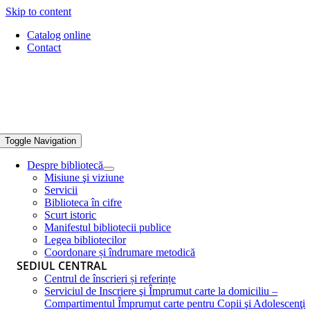
Skip to content
Catalog online
Contact
Toggle Navigation
Despre bibliotecă
Misiune şi viziune
Servicii
Biblioteca în cifre
Scurt istoric
Manifestul bibliotecii publice
Legea bibliotecilor
Coordonare și îndrumare metodică
SEDIUL CENTRAL
Centrul de înscrieri și referințe
Serviciul de Inscriere şi Împrumut carte la domiciliu –
Compartimentul Împrumut carte pentru Copii şi Adolescenţi