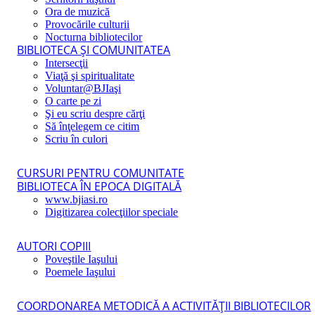
Ora de muzică
Provocările culturii
Nocturna bibliotecilor
BIBLIOTECA ŞI COMUNITATEA
Intersecţii
Viaţă şi spiritualitate
Voluntar@BJIaşi
O carte pe zi
Şi eu scriu despre cărţi
Să înţelegem ce citim
Scriu în culori
CURSURI PENTRU COMUNITATE
BIBLIOTECA ÎN EPOCA DIGITALĂ
www.bjiasi.ro
Digitizarea colecţiilor speciale
AUTORI COPIII
Poveştile Iaşului
Poemele Iaşului
COORDONAREA METODICĂ A ACTIVITĂŢII BIBLIOTECILOR