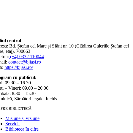
iul central
esa: Bd. Ștefan cel Mare și Sfânt nr. 10 (Clădirea Galeriile Ștefan cel
e, etaj), 700063
efon:
(+4) 0332 110044
ail:
contact@bjiasi.ro
b:
https://bjiasi.ro/
gram cu publicul:
i: 09.30 – 16.30
ți – Vineri: 09.00 – 20.00
bătă: 8.30 – 15.30
inică, Sărbători legale: Închis
SPRE BIBLIOTECĂ
Misiune şi viziune
Servicii
Biblioteca în cifre