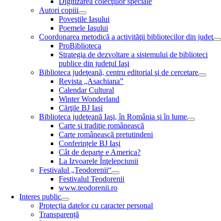
Digitizarea colecţiilor speciale
Autori copiii
Poveştile Iaşului
Poemele Iaşului
Coordonarea metodică a activităţii bibliotecilor din judeţ
ProBiblioteca
Strategia de dezvoltare a sistemului de biblioteci
publice din judeţul Iaşi
Biblioteca judeţeană, centru editorial şi de cercetare
Revista „Asachiana”
Calendar Cultural
Winter Wonderland
Cărţile BJ Iaşi
Biblioteca judeţeană Iaşi, în România şi în lume
Carte şi tradiţie românească
Carte românească pretutindeni
Conferințele BJ Iași
Cât de departe e America?
La Izvoarele Înţelepciunii
Festivalul „Teodorenii“
Festivalul Teodorenii
www.teodorenii.ro
Interes public
Protecția datelor cu caracter personal
Transparență