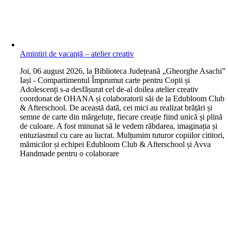
Amintiri de vacanță – atelier creativ
J
oi, 06 august 2026, la Biblioteca Județeană „Gheorghe Asachi”
Iași - Compartimentul Împrumut carte pentru Copii și
Adolescenți s-a desfășurat cel de-al doilea atelier creativ
coordonat de OHANA și colaboratorii săi de la Edubloom Club
& Afterschool. De această dată, cei mici au realizat brățări și
semne de carte din mărgeluțe, fiecare creație fiind unică și plină
de culoare. A fost minunat să le vedem răbdarea, imaginația și
entuziasmul cu care au lucrat. Mulțumim tuturor copiilor cititori,
mămicilor și echipei Edubloom Club & Afterschool și Avva
Handmade pentru o colaborare