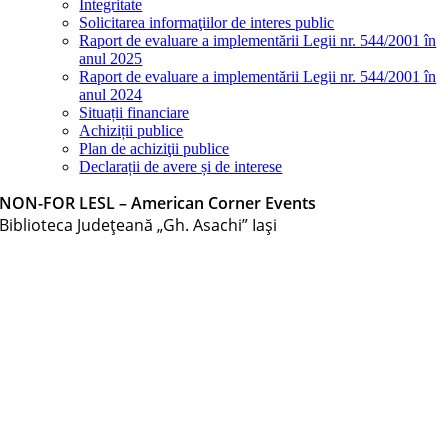
Integritate
Solicitarea informaţiilor de interes public
Raport de evaluare a implementării Legii nr. 544/2001 în
anul 2025
Raport de evaluare a implementării Legii nr. 544/2001 în
anul 2024
Situații financiare
Achiziții publice
Plan de achiziţii publice
Declarații de avere și de interese
NON-FOR LESL – American Corner Events
Biblioteca Judeţeană „Gh. Asachi” Iaşi