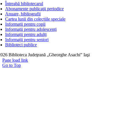
Întreabă bibliotecarul
Abonamente publicaţii periodice
Anuare, bibliografii
Cartea lunii din colecțiile speciale
Informații pentru copii
Informații pentru adolescenți
Informații pentru adulți
Informații pentru seniori
Biblioteci publice
026 Biblioteca Judeţeană „Gheorghe Asachi” Iaşi
Page load link
Go to Top