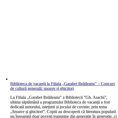
Biblioteca de vacanță la Filiala „Garabet Ibrăileanu” – Concurs
de cultură generală: snoave și ghicitori
L
a Filiala „Garabet Ibrăileanu” a Bibliotecii ”Gh. Asachi”,
ultima săptămână a programului Biblioteca de vacanță a fost
dedicată umorului, istețimii și jocului de cuvinte, prin tema
„Snoave și ghicitori”. Copiii au descoperit că literatura populară
nu înseamnă doar povești transmise din generație în generație, ci