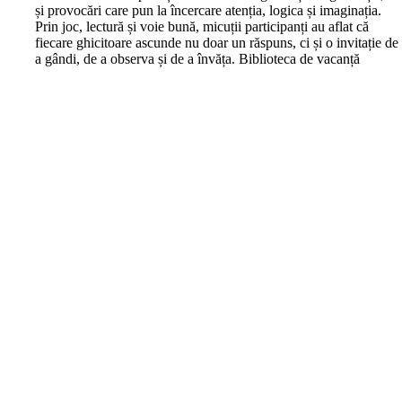
și provocări care pun la încercare atenția, logica și imaginația.
Prin joc, lectură și voie bună, micuții participanți au aflat că
fiecare ghicitoare ascunde nu doar un răspuns, ci și o invitație de
a gândi, de a observa și de a învăța. Biblioteca de vacanță