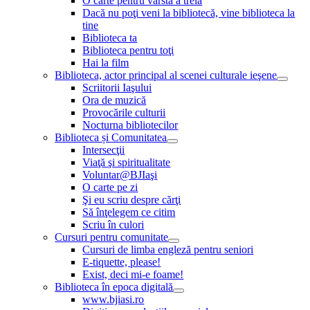
O carte pentru vârsta a treia
Dacă nu poţi veni la bibliotecă, vine biblioteca la
tine
Biblioteca ta
Biblioteca pentru toţi
Hai la film
Biblioteca, actor principal al scenei culturale ieşene
Scriitorii Iaşului
Ora de muzică
Provocările culturii
Nocturna bibliotecilor
Biblioteca și Comunitatea
Intersecţii
Viaţă şi spiritualitate
Voluntar@BJIaşi
O carte pe zi
Şi eu scriu despre cărţi
Să înţelegem ce citim
Scriu în culori
Cursuri pentru comunitate
Cursuri de limba engleză pentru seniori
E-tiquette, please!
Exist, deci mi-e foame!
Biblioteca în epoca digitală
www.bjiasi.ro