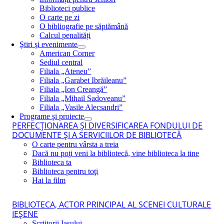
Biblioteci publice
O carte pe zi
O bibliografie pe săptămână
Calcul penalități
Ştiri şi evenimente
American Corner
Sediul central
Filiala „Ateneu”
Filiala „Garabet Ibrăileanu”
Filiala „Ion Creangă”
Filiala „Mihail Sadoveanu”
Filiala „Vasile Alecsandri”
Programe şi proiecte
PERFECŢIONAREA ŞI DIVERSIFICAREA FONDULUI DE
DOCUMENTE ŞI A SERVICIILOR DE BIBLIOTECĂ
O carte pentru vârsta a treia
Dacă nu poţi veni la bibliotecă, vine biblioteca la tine
Biblioteca ta
Biblioteca pentru toţi
Hai la film
BIBLIOTECA, ACTOR PRINCIPAL AL SCENEI CULTURALE
IEŞENE
Scriitorii Iaşului