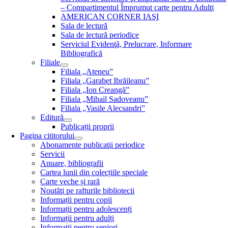
– Compartimentul Împrumut carte pentru Adulţi
AMERICAN CORNER IAŞI
Sala de lectură
Sala de lectură periodice
Serviciul Evidenţă, Prelucrare, Informare
Bibliografică
Filiale
Filiala „Ateneu”
Filiala „Garabet Ibrăileanu”
Filiala „Ion Creangă”
Filiala „Mihail Sadoveanu”
Filiala „Vasile Alecsandri”
Editură
Publicații proprii
Pagina cititorului
Abonamente publicaţii periodice
Servicii
Anuare, bibliografii
Cartea lunii din colecțiile speciale
Carte veche și rară
Noutăţi pe rafturile bibliotecii
Informații pentru copii
Informații pentru adolescenți
Informații pentru adulți
Informații pentru seniori