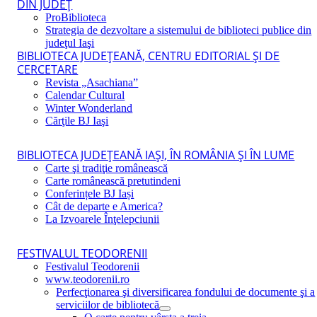
DIN JUDEŢ
ProBiblioteca
Strategia de dezvoltare a sistemului de biblioteci publice din
judeţul Iaşi
BIBLIOTECA JUDEŢEANĂ, CENTRU EDITORIAL ŞI DE
CERCETARE
Revista „Asachiana”
Calendar Cultural
Winter Wonderland
Cărţile BJ Iaşi
BIBLIOTECA JUDEŢEANĂ IAŞI, ÎN ROMÂNIA ŞI ÎN LUME
Carte şi tradiţie românească
Carte românească pretutindeni
Conferințele BJ Iași
Cât de departe e America?
La Izvoarele Înţelepciunii
FESTIVALUL TEODORENII
Festivalul Teodorenii
www.teodorenii.ro
Perfecţionarea şi diversificarea fondului de documente şi a
serviciilor de bibliotecă