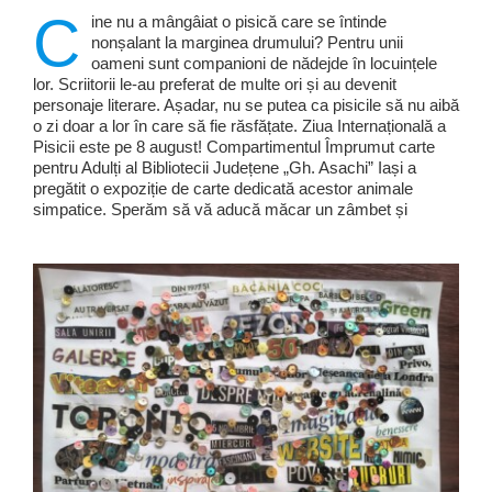
C
ine nu a mângâiat o pisică care se întinde
nonșalant la marginea drumului? Pentru unii
oameni sunt companioni de nădejde în locuințele
lor. Scriitorii le-au preferat de multe ori și au devenit
personaje literare. Așadar, nu se putea ca pisicile să nu aibă
o zi doar a lor în care să fie răsfățate. Ziua Internațională a
Pisicii este pe 8 august! Compartimentul Împrumut carte
pentru Adulți al Bibliotecii Județene „Gh. Asachi” Iași a
pregătit o expoziție de carte dedicată acestor animale
simpatice. Sperăm să vă aducă măcar un zâmbet și