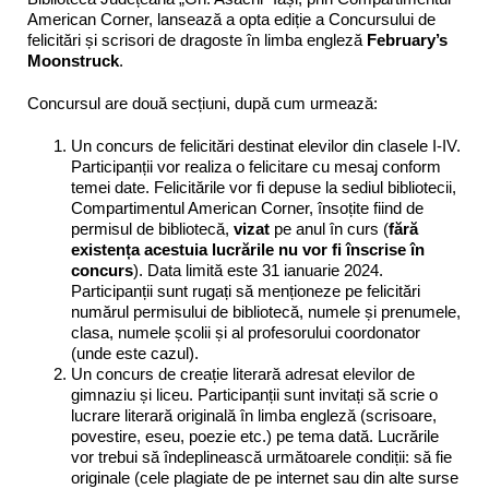
American Corner, lansează a opta ediție a Concursului de
felicitări și scrisori de dragoste în limba engleză
February’s
Moonstruck
.
Concursul are două secțiuni, după cum urmează:
Un concurs de felicitări destinat elevilor din clasele I-IV.
Participanții vor realiza o felicitare cu mesaj conform
temei date. Felicitările vor fi depuse la sediul bibliotecii,
Compartimentul American Corner, însoțite fiind de
permisul de bibliotecă,
vizat
pe anul în curs (
fără
existența acestuia lucrările nu vor fi înscrise în
concurs
). Data limită este 31 ianuarie 2024.
Participanții sunt rugați să menționeze pe felicitări
numărul permisului de bibliotecă, numele și prenumele,
clasa, numele școlii și al profesorului coordonator
(unde este cazul).
Un concurs de creație literară adresat elevilor de
gimnaziu și liceu. Participanții sunt invitați să scrie o
lucrare literară originală în limba engleză (scrisoare,
povestire, eseu, poezie etc.) pe tema dată. Lucrările
vor trebui să îndeplinească următoarele condiții: să fie
originale (cele plagiate de pe internet sau din alte surse