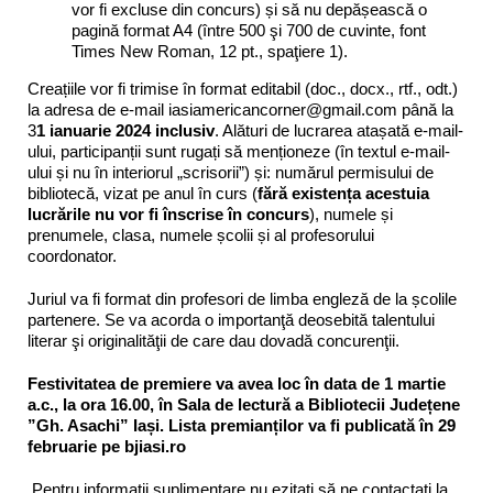
vor fi excluse din concurs) și să nu depășească o
pagină format A4 (între 500 şi 700 de cuvinte, font
Times New Roman, 12 pt., spaţiere 1).
Creațiile vor fi trimise în format editabil (doc., docx., rtf., odt.)
la adresa de e-mail iasiamericancorner@gmail.com până la
3
1 ianuarie 2024 inclusiv
. Alături de lucrarea atașată e-mail-
ului, participanții sunt rugați să menționeze (în textul e-mail-
ului și nu în interiorul „scrisorii”) și: numărul permisului de
bibliotecă, vizat pe anul în curs (
fără existența acestuia
lucrările nu vor fi înscrise în concurs
), numele și
prenumele, clasa, numele școlii și al profesorului
coordonator.
Juriul va fi format din profesori de limba engleză de la școlile
partenere. Se va acorda o importanţă deosebită talentului
literar şi originalităţii de care dau dovadă concurenţii.
Festivitatea de premiere va avea loc în data de 1 martie
a.c., la ora 16.00, în Sala de lectură a Bibliotecii Județene
”Gh. Asachi” Iași. Lista premianților va fi publicată în 29
februarie pe bjiasi.ro
Pentru informații suplimentare nu ezitaţi să ne contactaţi la