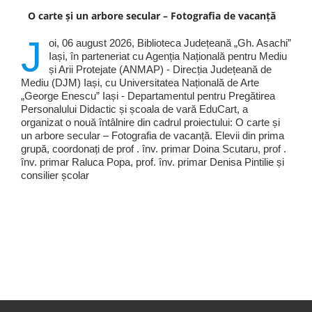
O carte și un arbore secular – Fotografia de vacanță
J
oi, 06 august 2026, Biblioteca Județeană „Gh. Asachi”
Iași, în parteneriat cu Agenția Națională pentru Mediu
și Arii Protejate (ANMAP) - Direcția Județeană de
Mediu (DJM) Iași, cu Universitatea Națională de Arte
„George Enescu” Iași - Departamentul pentru Pregătirea
Personalului Didactic și școala de vară EduCart, a
organizat o nouă întâlnire din cadrul proiectului: O carte și
un arbore secular – Fotografia de vacanță. Elevii din prima
grupă, coordonați de prof . înv. primar Doina Scutaru, prof .
înv. primar Raluca Popa, prof. înv. primar Denisa Pintilie și
consilier școlar