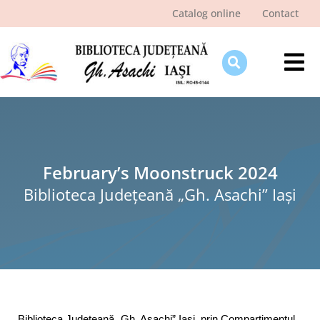
Skip
Catalog online
Contact
to
content
Tog
Nav
Despre bibliotecă
Pagina cititorului
Ştiri şi evenimente
February’s Moonstruck 2024
Biblioteca Judeţeană „Gh. Asachi” Iaşi
Programe şi proiecte
Interes public
Biblioteca Județeană „Gh. Asachi” Iași, prin Compartimentul