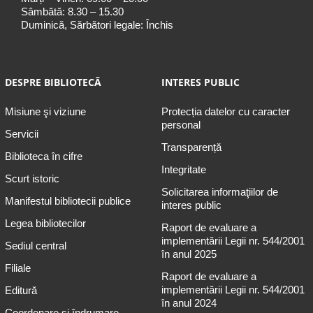
Sâmbătă: 8.30 – 15.30
Duminică, Sărbători legale: Închis
DESPRE BIBLIOTECĂ
INTERES PUBLIC
Misiune şi viziune
Protecția datelor cu caracter
personal
Servicii
Transparență
Biblioteca în cifre
Integritate
Scurt istoric
Solicitarea informaţiilor de
Manifestul bibliotecii publice
interes public
Legea bibliotecilor
Raport de evaluare a
implementării Legii nr. 544/2001
Sediul central
în anul 2025
Filiale
Raport de evaluare a
implementării Legii nr. 544/2001
Editură
în anul 2024
Coordonare și îndrumare