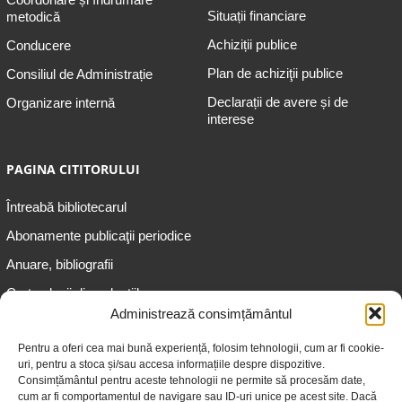
Situații financiare
metodică
Achiziții publice
Conducere
Plan de achiziţii publice
Consiliul de Administrație
Declarații de avere și de
Organizare internă
interese
PAGINA CITITORULUI
Întreabă bibliotecarul
Abonamente publicaţii periodice
Anuare, bibliografii
Cartea lunii din colecțiile
speciale
Administrează consimțământul
Informații pentru copii
Pentru a oferi cea mai bună experiență, folosim tehnologii, cum ar fi cookie-
uri, pentru a stoca și/sau accesa informațiile despre dispozitive.
Informații pentru adolescenți
Consimțământul pentru aceste tehnologii ne permite să procesăm date,
Informații pentru adulți
cum ar fi comportamentul de navigare sau ID-uri unice pe acest site. Dacă