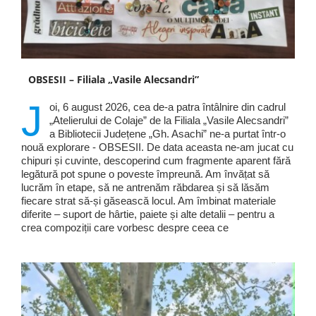
OBSESII – Filiala „Vasile Alecsandri”
J
oi, 6 august 2026, cea de-a patra întâlnire din cadrul
„Atelierului de Colaje” de la Filiala „Vasile Alecsandri”
a Bibliotecii Județene „Gh. Asachi” ne-a purtat într-o
nouă explorare - OBSESII. De data aceasta ne-am jucat cu
chipuri și cuvinte, descoperind cum fragmente aparent fără
legătură pot spune o poveste împreună. Am învățat să
lucrăm în etape, să ne antrenăm răbdarea și să lăsăm
fiecare strat să-și găsească locul. Am îmbinat materiale
diferite – suport de hârtie, paiete și alte detalii – pentru a
crea compoziții care vorbesc despre ceea ce