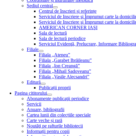
Coordonare și îndrumare metodică
Sediul central
Centrul de înscrieri și referințe
Serviciul de Inscriere şi Împrumut carte la domici
Serviciul de Inscriere şi Împrumut carte la domici
AMERICAN CORNER IAŞI
Sala de lectură
Sala de lectură periodice
Serviciul Evidenţă, Prelucrare, Informare Bibliogra
Filiale
Filiala „Ateneu”
Filiala „Garabet Ibrăileanu”
Filiala „Ion Creangă”
Filiala „Mihail Sadoveanu”
Filiala „Vasile Alecsandri”
Editură
Publicații proprii
Pagina cititorului
Abonamente publicaţii periodice
Servicii
Anuare, bibliografii
Cartea lunii din colecțiile speciale
Carte veche și rară
Noutăţi pe rafturile bibliotecii
Informații pentru copii