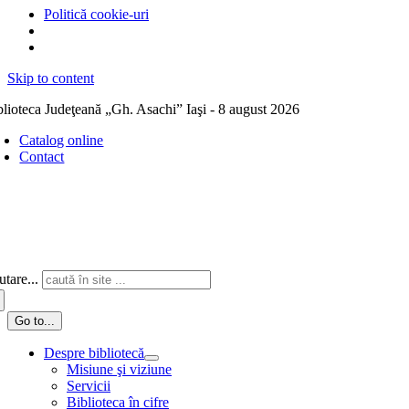
Politică cookie-uri
Skip to content
blioteca Judeţeană „Gh. Asachi” Iaşi - 8 august 2026
Catalog online
Contact
tare...
Go to...
Despre bibliotecă
Misiune şi viziune
Servicii
Biblioteca în cifre