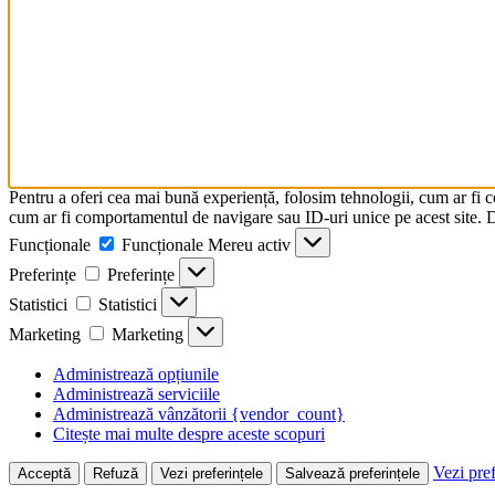
Pentru a oferi cea mai bună experiență, folosim tehnologii, cum ar fi 
cum ar fi comportamentul de navigare sau ID-uri unice pe acest site. Da
Funcționale
Funcționale
Mereu activ
Preferințe
Preferințe
Statistici
Statistici
Marketing
Marketing
Administrează opțiunile
Administrează serviciile
Administrează vânzătorii {vendor_count}
Citește mai multe despre aceste scopuri
Vezi pref
Acceptă
Refuză
Vezi preferințele
Salvează preferințele