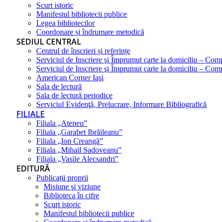
Scurt istoric
Manifestul bibliotecii publice
Legea bibliotecilor
Coordonare și îndrumare metodică
SEDIUL CENTRAL
Centrul de înscrieri și referințe
Serviciul de Inscriere şi Împrumut carte la domiciliu – Com
Serviciul de Inscriere şi Împrumut carte la domiciliu – Co
American Corner Iaşi
Sala de lectură
Sala de lectură periodice
Serviciul Evidenţă, Prelucrare, Informare Bibliografică
FILIALE
Filiala „Ateneu”
Filiala „Garabet Ibrăileanu”
Filiala „Ion Creangă”
Filiala „Mihail Sadoveanu”
Filiala „Vasile Alecsandri”
EDITURĂ
Publicații proprii
Misiune şi viziune
Biblioteca în cifre
Scurt istoric
Manifestul bibliotecii publice