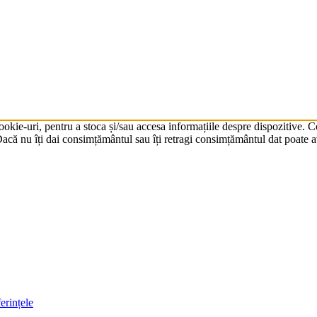
cookie-uri, pentru a stoca și/sau accesa informațiile despre dispozitive.
că nu îți dai consimțământul sau îți retragi consimțământul dat poate av
erințele