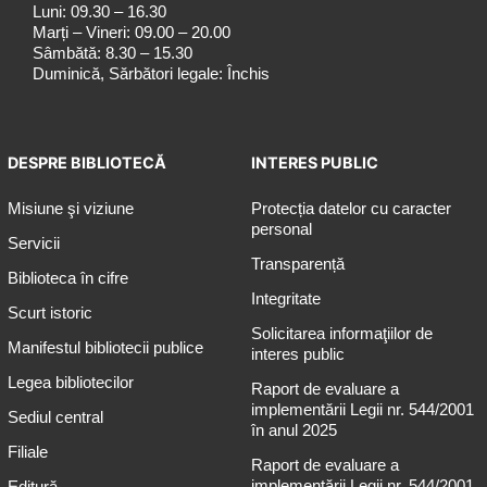
Luni: 09.30 – 16.30
Marți – Vineri: 09.00 – 20.00
Sâmbătă: 8.30 – 15.30
Duminică, Sărbători legale: Închis
DESPRE BIBLIOTECĂ
INTERES PUBLIC
Misiune şi viziune
Protecția datelor cu caracter
personal
Servicii
Transparență
Biblioteca în cifre
Integritate
Scurt istoric
Solicitarea informaţiilor de
Manifestul bibliotecii publice
interes public
Legea bibliotecilor
Raport de evaluare a
implementării Legii nr. 544/2001
Sediul central
în anul 2025
Filiale
Raport de evaluare a
implementării Legii nr. 544/2001
Editură