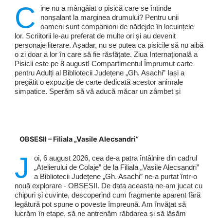
C
ine nu a mângâiat o pisică care se întinde
nonșalant la marginea drumului? Pentru unii
oameni sunt companioni de nădejde în locuințele
lor. Scriitorii le-au preferat de multe ori și au devenit
personaje literare. Așadar, nu se putea ca pisicile să nu aibă
o zi doar a lor în care să fie răsfățate. Ziua Internațională a
Pisicii este pe 8 august! Compartimentul Împrumut carte
pentru Adulți al Bibliotecii Județene „Gh. Asachi” Iași a
pregătit o expoziție de carte dedicată acestor animale
simpatice. Sperăm să vă aducă măcar un zâmbet și
OBSESII – Filiala „Vasile Alecsandri”
J
oi, 6 august 2026, cea de-a patra întâlnire din cadrul
„Atelierului de Colaje” de la Filiala „Vasile Alecsandri”
a Bibliotecii Județene „Gh. Asachi” ne-a purtat într-o
nouă explorare - OBSESII. De data aceasta ne-am jucat cu
chipuri și cuvinte, descoperind cum fragmente aparent fără
legătură pot spune o poveste împreună. Am învățat să
lucrăm în etape, să ne antrenăm răbdarea și să lăsăm