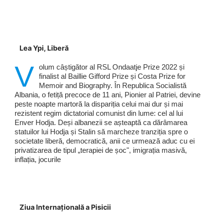
Lea Ypi, Liberă
V
olum câștigător al RSL Ondaatje Prize 2022 și
finalist al Baillie Gifford Prize și Costa Prize for
Memoir and Biography. În Republica Socialistă
Albania, o fetiță precoce de 11 ani, Pionier al Patriei, devine
peste noapte martoră la dispariția celui mai dur și mai
rezistent regim dictatorial comunist din lume: cel al lui
Enver Hodja. Deși albanezii se așteaptă ca dărâmarea
statuilor lui Hodja și Stalin să marcheze tranziția spre o
societate liberă, democratică, anii ce urmează aduc cu ei
privatizarea de tipul „terapiei de șoc", imigrația masivă,
inflația, jocurile
Ziua Internațională a Pisicii