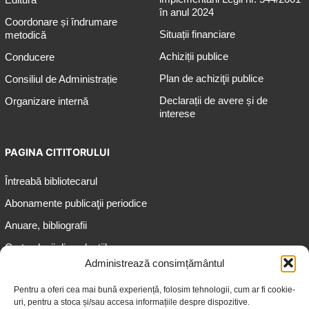
în anul 2024
Coordonare și îndrumare
Situații financiare
metodică
Achiziții publice
Conducere
Plan de achiziţii publice
Consiliul de Administrație
Declarații de avere și de
Organizare internă
interese
PAGINA CITITORULUI
Întreabă bibliotecarul
Abonamente publicaţii periodice
Anuare, bibliografii
Cartea lunii din colecțiile
speciale
Administrează consimțământul
Informații pentru copii
Pentru a oferi cea mai bună experiență, folosim tehnologii, cum ar fi cookie-
uri, pentru a stoca și/sau accesa informațiile despre dispozitive.
Informații pentru adolescenți