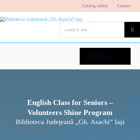
Skip
Catalog online
Contact
to
content
Cautare...
Go to...
Despre bibliotecă
Pagina cititorului
English Class for Seniors –
Volunteers Shine Program
Ştiri şi evenimente
Biblioteca Judeţeană „Gh. Asachi” Iaşi
Programe şi proiecte