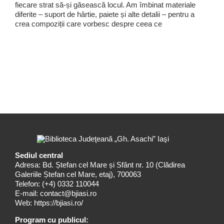
fiecare strat să-și găsească locul. Am îmbinat materiale
diferite – suport de hârtie, paiete și alte detalii – pentru a
crea compoziții care vorbesc despre ceea ce
Sediul central
Adresa: Bd. Ștefan cel Mare și Sfânt nr. 10 (Clădirea
Galeriile Ștefan cel Mare, etaj), 700063
Telefon:
(+4) 0332 110044
E-mail:
contact@bjiasi.ro
Web:
https://bjiasi.ro/
Program cu publicul: