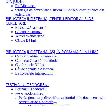
DIN JUDEŢ
ProBiblioteca
Strategia de dezvoltare a sistemului de biblioteci publice din
judeţul Iaşi
BIBLIOTECA JUDEŢEANĂ, CENTRU EDITORIAL ŞI DE
CERCETARE
Revista „Asachiana”
Calendar Cultural
Winter Wonderland
Cărţile BJ Iaşi
BIBLIOTECA JUDEŢEANĂ IAŞI, ÎN ROMÂNIA ŞI ÎN LUME
Carte şi tradiţie românească
Carte românească pretutindeni
Conferințele BJ Iași
Cât de departe e America?
La Izvoarele Înţelepciunii
FESTIVALUL TEODORENII
Festivalul Teodorenii
www.teodorenii.ro
Perfecţionarea şi diversificarea fondului de documente şi a
serviciilor de bibliotecă