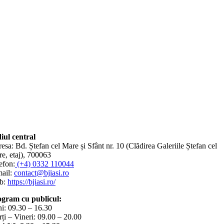
iul central
esa: Bd. Ștefan cel Mare și Sfânt nr. 10 (Clădirea Galeriile Ștefan cel
e, etaj), 700063
efon:
(+4) 0332 110044
ail:
contact@bjiasi.ro
b:
https://bjiasi.ro/
gram cu publicul:
i: 09.30 – 16.30
ți – Vineri: 09.00 – 20.00