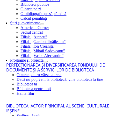
Biblioteci publice
O carte pe zi
O bibliografie pe săptămână
Calcul penalități
Ştiri şi evenimente
American Corner
Sediul central
Filiala „Ateneu”
Filiala „Garabet Ibrăileanu”
Filiala „Ion Creangă”
Filiala „Mihail Sadoveanu”
Filiala „Vasile Alecsandri”
Programe şi proiecte
PERFECŢIONAREA ŞI DIVERSIFICAREA FONDULUI DE
DOCUMENTE ŞI A SERVICIILOR DE BIBLIOTECĂ
O carte pentru vârsta a treia
Dacă nu poţi veni la bibliotecă, vine biblioteca la tine
Biblioteca ta
Biblioteca pentru toţi
Hai la film
BIBLIOTECA, ACTOR PRINCIPAL AL SCENEI CULTURALE
IEŞENE
Scriitorii Iaşului