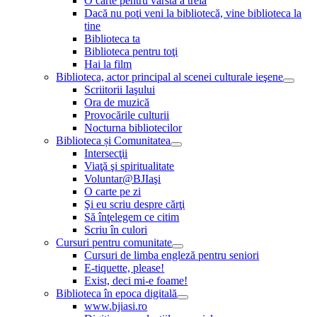
O carte pentru vârsta a treia
Dacă nu poţi veni la bibliotecă, vine biblioteca la
tine
Biblioteca ta
Biblioteca pentru toţi
Hai la film
Biblioteca, actor principal al scenei culturale ieşene
Scriitorii Iaşului
Ora de muzică
Provocările culturii
Nocturna bibliotecilor
Biblioteca și Comunitatea
Intersecţii
Viaţă şi spiritualitate
Voluntar@BJIaşi
O carte pe zi
Şi eu scriu despre cărţi
Să înţelegem ce citim
Scriu în culori
Cursuri pentru comunitate
Cursuri de limba engleză pentru seniori
E-tiquette, please!
Exist, deci mi-e foame!
Biblioteca în epoca digitală
www.bjiasi.ro