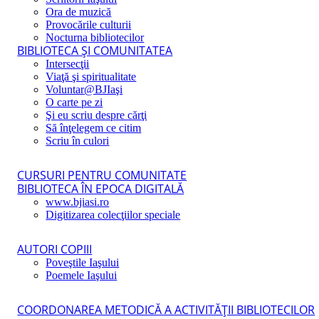
Ora de muzică
Provocările culturii
Nocturna bibliotecilor
BIBLIOTECA ŞI COMUNITATEA
Intersecţii
Viaţă şi spiritualitate
Voluntar@BJIaşi
O carte pe zi
Şi eu scriu despre cărţi
Să înţelegem ce citim
Scriu în culori
CURSURI PENTRU COMUNITATE
BIBLIOTECA ÎN EPOCA DIGITALĂ
www.bjiasi.ro
Digitizarea colecţiilor speciale
AUTORI COPIII
Poveştile Iaşului
Poemele Iaşului
COORDONAREA METODICĂ A ACTIVITĂŢII BIBLIOTECILOR