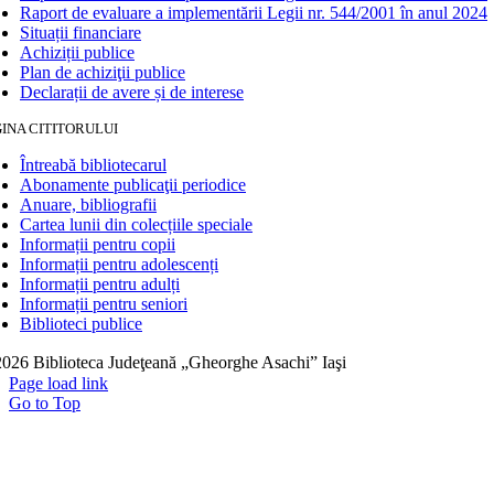
Raport de evaluare a implementării Legii nr. 544/2001 în anul 2024
Situații financiare
Achiziții publice
Plan de achiziţii publice
Declarații de avere și de interese
INA CITITORULUI
Întreabă bibliotecarul
Abonamente publicaţii periodice
Anuare, bibliografii
Cartea lunii din colecțiile speciale
Informații pentru copii
Informații pentru adolescenți
Informații pentru adulți
Informații pentru seniori
Biblioteci publice
026 Biblioteca Judeţeană „Gheorghe Asachi” Iaşi
Page load link
Go to Top