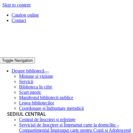
Skip to content
Catalog online
Contact
Toggle Navigation
Despre bibliotecă
Misiune şi viziune
Servicii
Biblioteca în cifre
Scurt istoric
Manifestul bibliotecii publice
Legea bibliotecilor
Coordonare și îndrumare metodică
SEDIUL CENTRAL
Centrul de înscrieri și referințe
Serviciul de Inscriere şi Împrumut carte la domiciliu –
Compartimentul Împrumut carte pentru Copii şi Adolescenţi