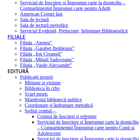
Serviciul de Inscriere şi Împrumut carte la domiciliu –
Compartimentul Împrumut carte pentru Adulţi
American Corner Iaşi
Sala de lectură
Sala de lectură periodice
Serviciul Evidenţă, Prelucrare, Informare Bibliografică
FILIALE
Filiala „Ateneu”
Filiala „Garabet Ibrăileanu”
Filiala „Ion Creangă”
Filiala „Mihail Sadoveanu”
Filiala „Vasile Alecsandri”
EDITURĂ
Publicații proprii
Misiune şi viziune
Biblioteca în cifre
Scurt istoric
Manifestul bibliotecii publice
Coordonare și îndrumare metodică
Sediul central
Centrul de înscrieri și referințe
Serviciul de Inscriere şi Împrumut carte la domiciliu
– Compartimentul Împrumut carte pentru Copii şi
Adolescenţi
Serviciul de Inscriere şi Împrumut carte la domiciliu