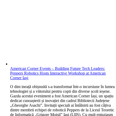
American Corner Events – Building Future Tech Leaders:
Peppers Robotics Hosts Interactive Workshop at American
Corner Iași
O
dim ineață obișnuită s-a transformat într-o incursiune în lumea
tehnologiei și a viitorului pentru copii din diverse școli ieșene.
Gazda acestui eveniment a fost American Corner Iași, un spațiu
dedicat cunoașterii și inovației din cadrul Bibliotecii Județene
„Gheorghe Asachi”. Invitații speciali ai întâlnirii au fost câțiva
dintre membrii echipei de robotică Peppers de la Liceul Teoretic
de Informatică „Grigore Moisil” Iași (LIIS). Cu mult entuziasm