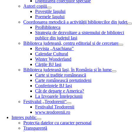
Digitizarea colecţiilor speciale
Autori copiii
Poveştile Iaşului
Poemele Iaşului
Coordonarea metodică a activităţii bibliotecilor din judeţ
ProBiblioteca
Strategia de dezvoltare a sistemului de biblioteci
publice din judeţul Iaşi
Biblioteca judeţeană, centru editorial şi de cercetare
Revista „Asachiana”
Calendar Cultural
Winter Wonderland
Cărţile BJ Iaşi
Biblioteca judeţeană Iaşi, în România şi în lume
Carte şi tradiţie românească
Carte românească pretutindeni
Conferințele BJ Iași
Cât de departe e America?
La Izvoarele Înţelepciunii
Festivalul „Teodorenii“
Festivalul Teodorenii
www.teodorenii.ro
Interes public
Protecția datelor cu caracter personal
Transparență