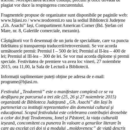
plagiat vor duce la respingerea concurentului.
Fragmentele propuse de organizator sunt disponibile pe paginile web:
www.bjiasi.ro / www.teodorenii.ro sau la sediul Bibliotecii Județene
„Gh. Asachi” Iași, Compartiment American Corner (Bd. Ștefan cel
Mare, nr. 8, Galeriile comerciale, mezanin).
Câștigătorii vor fi desemnați de un juriu de specialitate, care va puncta
fidelitatea și transparența traducerii/retroversiunii. Se vor acorda
următoarele premii: Premiul I – 500 de lei; Premiul al II-lea – 400 de
lei; Premiul al III-lea – 300 de lei. Se vor mai acorda diplome și premii
speciale. Festivitatea de premiere va avea loc vineri, 27 noiembrie
2015, ora 11,00, la Sala de Lectură a Bibliotecii.
Informații suplimentare puteți obține pe adresa de e-mail:
programe@bjiasi.ro.
Festivalul „Teodorenii” este o manifestare complexă ce se va
desfăşura pe parcursul a trei zile (25, 26 şi 27 noiembrie 2015)
organizată de Biblioteca Judeţeană „Gh. Asachi” din Iași în
parteneriat cu instituţii reprezentative din domeniul cultural şi
educaţional. Scopul festivalului este celebrarea contribuției deosebite
a celor doi frați Teodoreanu, Ionel și Păstorel, la viața culturală
ieșeană, concomitent cu punerea în valoare a genurilor literare în
care au excelat cei doi și a modului „moldovenesc” de viață descris