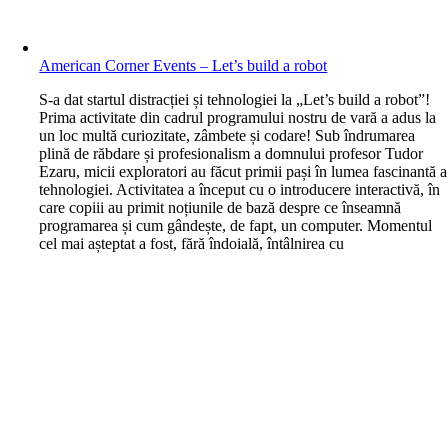
American Corner Events – Let’s build a robot
S-a dat startul distracției și tehnologiei la „Let’s build a robot”!
Prima activitate din cadrul programului nostru de vară a adus la
un loc multă curiozitate, zâmbete și codare! Sub îndrumarea
plină de răbdare și profesionalism a domnului profesor Tudor
Ezaru, micii exploratori au făcut primii pași în lumea fascinantă a
tehnologiei. Activitatea a început cu o introducere interactivă, în
care copiii au primit noțiunile de bază despre ce înseamnă
programarea și cum gândește, de fapt, un computer. Momentul
cel mai așteptat a fost, fără îndoială, întâlnirea cu