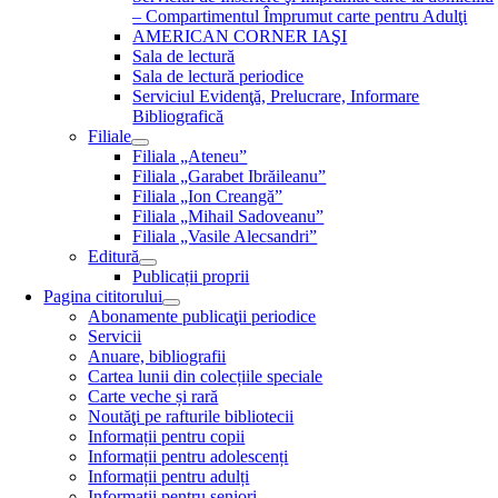
– Compartimentul Împrumut carte pentru Adulţi
AMERICAN CORNER IAŞI
Sala de lectură
Sala de lectură periodice
Serviciul Evidenţă, Prelucrare, Informare
Bibliografică
Filiale
Filiala „Ateneu”
Filiala „Garabet Ibrăileanu”
Filiala „Ion Creangă”
Filiala „Mihail Sadoveanu”
Filiala „Vasile Alecsandri”
Editură
Publicații proprii
Pagina cititorului
Abonamente publicaţii periodice
Servicii
Anuare, bibliografii
Cartea lunii din colecțiile speciale
Carte veche și rară
Noutăţi pe rafturile bibliotecii
Informații pentru copii
Informații pentru adolescenți
Informații pentru adulți
Informații pentru seniori