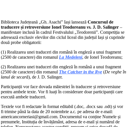
Biblioteca Județeană „Gh. Asachi” Iași lansează
Concursul de
traducere și retroversiune Ionel Teodoreanu
vs.
J. D. Salinger
–
manifestare inclusă în cadrul Festivalului „Teodorenii”. Competiția se
adresează exclusiv elevilor din ciclul liceal din județul Iași și cuprinde
două probe obligatorii:
(1) Realizarea unei traduceri din română în engleză a unui fragment
(2500 de caractere) din romanul
La Medeleni
, de Ionel Teodoreanu;
(2) Realizarea unei traduceri din engleză în română a unui fragment
(2500 de caractere) din romanul
The Catcher in the Rye
(
De veghe în
lanul de secară
), de J. D. Salinger.
Participanții vor face dovada măiestriei în traducere și retroversiune
pentru ambele texte. Vor fi luați în considerare doar participanții care
execută ambele traduceri.
Textele vor fi redactate în format editabil (.doc, .docx sau .odt) și vor
fi trimise până la data de 20 noiembrie a.c. pe adresa de e-mail:
americancorneriasi@gmail.com. Documentul va conține Numele și
prenumele, Instituția de învățământ, adresa de e-mail și numărul de
telefon. Nerespectarea acestor condiții, precum și orice dovadă de