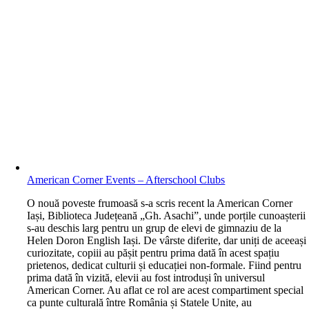
American Corner Events – Afterschool Clubs
O nouă poveste frumoasă s-a scris recent la American Corner
Iași, Biblioteca Județeană „Gh. Asachi”, unde porțile cunoașterii
s-au deschis larg pentru un grup de elevi de gimnaziu de la
Helen Doron English Iași. De vârste diferite, dar uniți de aceeași
curiozitate, copiii au pășit pentru prima dată în acest spațiu
prietenos, dedicat culturii și educației non-formale. Fiind pentru
prima dată în vizită, elevii au fost introduși în universul
American Corner. Au aflat ce rol are acest compartiment special
ca punte culturală între România și Statele Unite, au