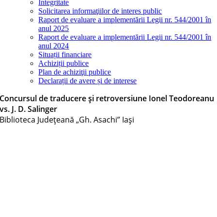
Integritate
Solicitarea informaţiilor de interes public
Raport de evaluare a implementării Legii nr. 544/2001 în
anul 2025
Raport de evaluare a implementării Legii nr. 544/2001 în
anul 2024
Situații financiare
Achiziții publice
Plan de achiziţii publice
Declarații de avere și de interese
Concursul de traducere și retroversiune Ionel Teodoreanu
vs. J. D. Salinger
Biblioteca Judeţeană „Gh. Asachi” Iaşi