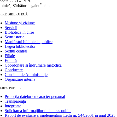
bătă: 8.30 – 15.30
inică, Sărbători legale: Închis
SPRE BIBLIOTECĂ
Misiune şi viziune
Servicii
Biblioteca în cifre
Scurt istoric
Manifestul bibliotecii publice
Legea bibliotecilor
Sediul central
Filiale
Editură
Coordonare și îndrumare metodică
Conducere
Consiliul de Administrație
Organizare internă
ERES PUBLIC
Protecția datelor cu caracter personal
Transparență
Integritate
Solicitarea informaţiilor de interes public
Raport de evaluare a implementării Legii nr. 544/2001 în anul 2025