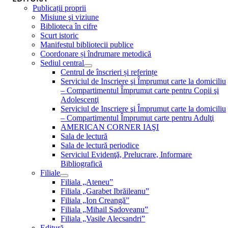
Publicații proprii
Misiune şi viziune
Biblioteca în cifre
Scurt istoric
Manifestul bibliotecii publice
Coordonare și îndrumare metodică
Sediul central
Centrul de înscrieri și referințe
Serviciul de Inscriere şi Împrumut carte la domiciliu
– Compartimentul Împrumut carte pentru Copii şi
Adolescenţi
Serviciul de Inscriere şi Împrumut carte la domiciliu
– Compartimentul Împrumut carte pentru Adulţi
AMERICAN CORNER IAŞI
Sala de lectură
Sala de lectură periodice
Serviciul Evidenţă, Prelucrare, Informare
Bibliografică
Filiale
Filiala „Ateneu”
Filiala „Garabet Ibrăileanu”
Filiala „Ion Creangă”
Filiala „Mihail Sadoveanu”
Filiala „Vasile Alecsandri”
Editură