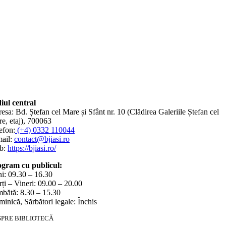
iul central
esa: Bd. Ștefan cel Mare și Sfânt nr. 10 (Clădirea Galeriile Ștefan cel
e, etaj), 700063
efon:
(+4) 0332 110044
ail:
contact@bjiasi.ro
b:
https://bjiasi.ro/
gram cu publicul:
i: 09.30 – 16.30
ți – Vineri: 09.00 – 20.00
bătă: 8.30 – 15.30
inică, Sărbători legale: Închis
SPRE BIBLIOTECĂ