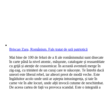
Briscan Zara, Românism. Fals tratat de ură patriotică
M
ai bine de 100 de feluri de a fi ale românismului sunt disecate
în carte până la nivel atomic, măsurate, catalogate și reasamblate
cu grijă și atenție de ceasornicar. În această aventură merge în
zig-zag, cu trimiteri de un curaj care te năucește. Te întrebi dacă
uneori este liberal rebel, iar alteori preot de modă veche. Este
îngăduitor acolo unde unii ar aștepta intrasingența, și taie în
carne vie în alte locuri, unde alții invocă cutume de neschimbat.
De aceea cartea de față va provoca scandal. Este o integrală a