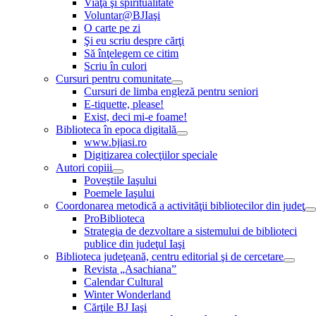
Viaţă şi spiritualitate
Voluntar@BJIaşi
O carte pe zi
Şi eu scriu despre cărţi
Să înţelegem ce citim
Scriu în culori
Cursuri pentru comunitate
Cursuri de limba engleză pentru seniori
E-tiquette, please!
Exist, deci mi-e foame!
Biblioteca în epoca digitală
www.bjiasi.ro
Digitizarea colecţiilor speciale
Autori copiii
Poveştile Iaşului
Poemele Iaşului
Coordonarea metodică a activităţii bibliotecilor din judeţ
ProBiblioteca
Strategia de dezvoltare a sistemului de biblioteci
publice din judeţul Iaşi
Biblioteca judeţeană, centru editorial şi de cercetare
Revista „Asachiana”
Calendar Cultural
Winter Wonderland
Cărţile BJ Iaşi