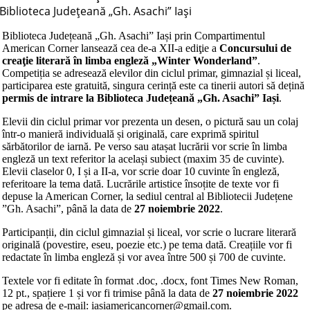
Biblioteca Judeţeană „Gh. Asachi” Iaşi
Biblioteca Județeană „Gh. Asachi” Iași prin Compartimentul
American Corner lansează cea de-a XII-a ediţie a
Concursului de
creaţie literară în limba engleză „Winter Wonderland”
.
Competiția se adresează elevilor din ciclul primar, gimnazial și liceal,
participarea este gratuită, singura cerință este ca tinerii autori să dețină
permis de intrare la Biblioteca Județeană „Gh. Asachi” Iași
.
Elevii din ciclul primar vor prezenta un desen, o pictură sau un colaj
într-o manieră individuală și originală, care exprimă spiritul
sărbătorilor de iarnă. Pe verso sau atașat lucrării vor scrie în limba
engleză un text referitor la același subiect (maxim 35 de cuvinte).
Elevii claselor 0, I și a II-a, vor scrie doar 10 cuvinte în engleză,
referitoare la tema dată. Lucrările artistice însoțite de texte vor fi
depuse la American Corner, la sediul central al Bibliotecii Județene
”Gh. Asachi”, până la data de
27 noiembrie 2022
.
Participanții, din ciclul gimnazial și liceal, vor scrie o lucrare literară
originală (povestire, eseu, poezie etc.) pe tema dată. Creațiile vor fi
redactate în limba engleză și vor avea între 500 și 700 de cuvinte.
Textele vor fi editate în format .doc, .docx, font Times New Roman,
12 pt., spațiere 1 și vor fi trimise până la data de
27 noiembrie 2022
pe adresa de e-mail: iasiamericancorner@gmail.com.