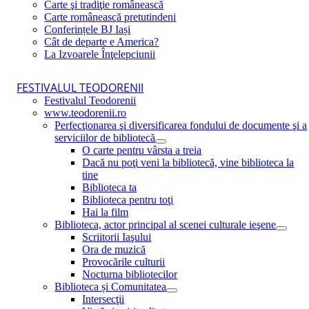
Carte şi tradiţie românească
Carte românească pretutindeni
Conferințele BJ Iași
Cât de departe e America?
La Izvoarele Înţelepciunii
FESTIVALUL TEODORENII
Festivalul Teodorenii
www.teodorenii.ro
Perfecţionarea şi diversificarea fondului de documente şi a
serviciilor de bibliotecă
O carte pentru vârsta a treia
Dacă nu poţi veni la bibliotecă, vine biblioteca la
tine
Biblioteca ta
Biblioteca pentru toţi
Hai la film
Biblioteca, actor principal al scenei culturale ieşene
Scriitorii Iaşului
Ora de muzică
Provocările culturii
Nocturna bibliotecilor
Biblioteca și Comunitatea
Intersecţii