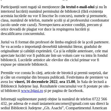
Participanții sunt rugați să menționeze (
în textul e-mail-ului
și nu în
interiorul lucrării) numărul permisului de bibliotecă (fără existența
acestuia lucrările nu vor fi înscrise în concurs), numele și prenumele,
clasa, numărul de telefon, numele școlii și al profesorului coordonator
(acolo unde este cazul). Nerespectarea acestor condiții, precum și
orice dovadă de plagiat vor duce la respingerea lucrării și
descalificarea concurentului.
Juriul va fi format din profesori de limba engleză de la şcoli partenere.
Se va acorda o importanţă deosebită talentului literar, gradului de
originalitate și calității exprimării. Ca și la edițiile anterioare, cele mai
apreciate lucrări vor fi publicate într-un volum care va intra în fondul
bibliotecii. Lucrările artistice ale elevilor din ciclul primar vor fi
expuse pe simezele bibliotecii.
Premiile vor consta în cărţi, articole de birotică şi premii surpriză, dar
și câte un exemplar din broșura publicată. Festivitatea de premiere va
avea loc
vineri, 16 decembrie 2022
,
ora 15.00
, în Sala de lectură a
Bibliotecii Județene Iași. Rezultatele concursului vor fi postate pe site-
ul bibliotecii
www.bjiasi.ro
și pe pagina de facebook.
Informaţii suplimentare puteți obține la numărul de telefon 0722 566
432, pe adresa de e-mail iasiamericancorner@gmail.com sau direct la
sediul Bibliotecii Judeţene „Gh. Asachi”, Compartimentul American