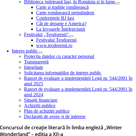
Biblioteca judeţeană Iaşi, în România şi în lume
Carte şi tradiţie românească
Carte românească pretutindeni
Conferințele BJ Iași
Cât de departe e America?
La Izvoarele Înţelepciunii
Festivalul „Teodorenii“
Festivalul Teodorenii
www.teodorenii.ro
Interes public
Protecția datelor cu caracter personal
Transparență
Integritate
Solicitarea informaţiilor de interes public
Raport de evaluare a implementării Legii nr. 544/2001 în
anul 2025
Raport de evaluare a implementării Legii nr. 544/2001 în
anul 2024
Situații financiare
Achiziții publice
Plan de achiziţii publice
Declarații de avere și de interese
Concursul de creaţie literară în limba engleză „Winter
Wonderland” – ediția a XII-a