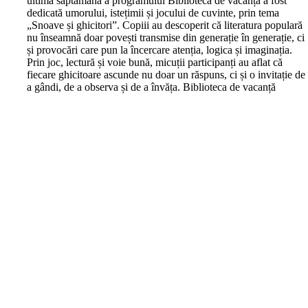
ultima săptămână a programului Biblioteca de vacanță a fost
dedicată umorului, istețimii și jocului de cuvinte, prin tema
„Snoave și ghicitori”. Copiii au descoperit că literatura populară
nu înseamnă doar povești transmise din generație în generație, ci
și provocări care pun la încercare atenția, logica și imaginația.
Prin joc, lectură și voie bună, micuții participanți au aflat că
fiecare ghicitoare ascunde nu doar un răspuns, ci și o invitație de
a gândi, de a observa și de a învăța. Biblioteca de vacanță