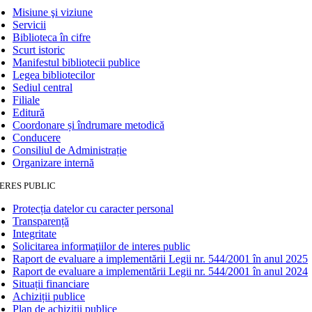
Misiune şi viziune
Servicii
Biblioteca în cifre
Scurt istoric
Manifestul bibliotecii publice
Legea bibliotecilor
Sediul central
Filiale
Editură
Coordonare și îndrumare metodică
Conducere
Consiliul de Administrație
Organizare internă
ERES PUBLIC
Protecția datelor cu caracter personal
Transparență
Integritate
Solicitarea informaţiilor de interes public
Raport de evaluare a implementării Legii nr. 544/2001 în anul 2025
Raport de evaluare a implementării Legii nr. 544/2001 în anul 2024
Situații financiare
Achiziții publice
Plan de achiziţii publice