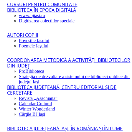
CURSURI PENTRU COMUNITATE
BIBLIOTECA ÎN EPOCA DIGITALĂ
www.bjiasi.ro
Digitizarea colecţiilor speciale
AUTORI COPIII
Poveştile Iaşului
Poemele Iaşului
COORDONAREA METODICĂ A ACTIVITĂŢII BIBLIOTECILOR
DIN JUDEŢ
ProBiblioteca
Strategia de dezvoltare a sistemului de biblioteci publice din
judeţul Iaşi
BIBLIOTECA JUDEŢEANĂ, CENTRU EDITORIAL ŞI DE
CERCETARE
Revista „Asachiana”
Calendar Cultural
Winter Wonderland
Cărţile BJ Iaşi
BIBLIOTECA JUDEŢEANĂ IAŞI, ÎN ROMÂNIA ŞI ÎN LUME