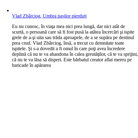
Vlad Zbârciog, Umbra pașilor pierduți
E
u nu cunosc, în viaţa mea nici prea lungă, dar nici atât de
scurtă, o persoană care să fi fost pusă la atâtea încercări şi ispite
grele de a-şi uita sau trăda aproapele, de a se supăra pe destinul
prea crud. Vlad Zbârciog, însă, a trecut cu demnitate toate
ispitele. Şi s-a dovedit a fi omul în care poţi avea încredere
deplină că nu te va abandona în calea greutăţilor, că te va sprijini
că nu te va lăsa să disperi. Este bărbatul creator aflat mereu pe
baricade în apărarea