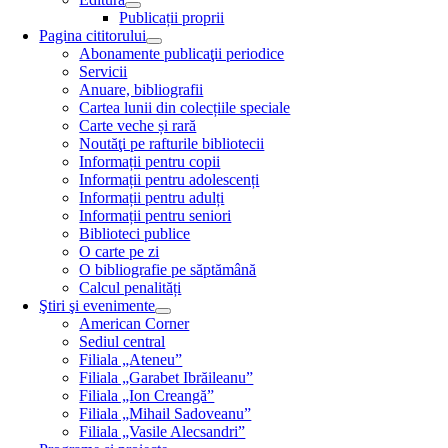
Publicații proprii
Pagina cititorului
Abonamente publicaţii periodice
Servicii
Anuare, bibliografii
Cartea lunii din colecțiile speciale
Carte veche și rară
Noutăţi pe rafturile bibliotecii
Informații pentru copii
Informații pentru adolescenți
Informații pentru adulți
Informații pentru seniori
Biblioteci publice
O carte pe zi
O bibliografie pe săptămână
Calcul penalități
Ştiri şi evenimente
American Corner
Sediul central
Filiala „Ateneu”
Filiala „Garabet Ibrăileanu”
Filiala „Ion Creangă”
Filiala „Mihail Sadoveanu”
Filiala „Vasile Alecsandri”