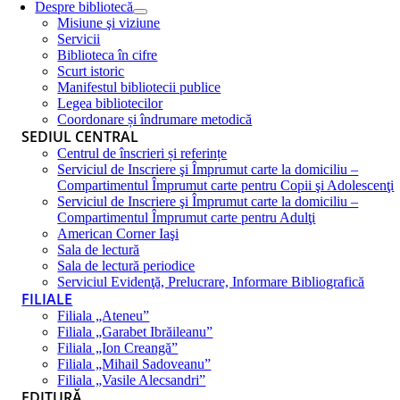
Despre bibliotecă
Misiune şi viziune
Servicii
Biblioteca în cifre
Scurt istoric
Manifestul bibliotecii publice
Legea bibliotecilor
Coordonare și îndrumare metodică
SEDIUL CENTRAL
Centrul de înscrieri și referințe
Serviciul de Inscriere şi Împrumut carte la domiciliu –
Compartimentul Împrumut carte pentru Copii şi Adolescenţi
Serviciul de Inscriere şi Împrumut carte la domiciliu –
Compartimentul Împrumut carte pentru Adulţi
American Corner Iaşi
Sala de lectură
Sala de lectură periodice
Serviciul Evidenţă, Prelucrare, Informare Bibliografică
FILIALE
Filiala „Ateneu”
Filiala „Garabet Ibrăileanu”
Filiala „Ion Creangă”
Filiala „Mihail Sadoveanu”
Filiala „Vasile Alecsandri”
EDITURĂ