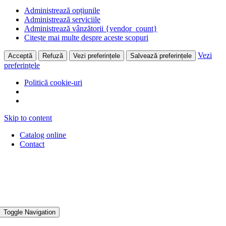
Administrează opțiunile
Administrează serviciile
Administrează vânzătorii {vendor_count}
Citește mai multe despre aceste scopuri
Vezi
Acceptă
Refuză
Vezi preferințele
Salvează preferințele
preferințele
Politică cookie-uri
Skip to content
Catalog online
Contact
Toggle Navigation