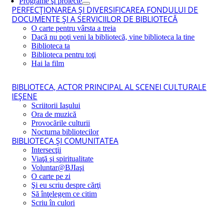
Programe şi proiecte
PERFECŢIONAREA ŞI DIVERSIFICAREA FONDULUI DE
DOCUMENTE ŞI A SERVICIILOR DE BIBLIOTECĂ
O carte pentru vârsta a treia
Dacă nu poţi veni la bibliotecă, vine biblioteca la tine
Biblioteca ta
Biblioteca pentru toţi
Hai la film
BIBLIOTECA, ACTOR PRINCIPAL AL SCENEI CULTURALE
IEŞENE
Scriitorii Iaşului
Ora de muzică
Provocările culturii
Nocturna bibliotecilor
BIBLIOTECA ŞI COMUNITATEA
Intersecţii
Viaţă şi spiritualitate
Voluntar@BJIaşi
O carte pe zi
Şi eu scriu despre cărţi
Să înţelegem ce citim
Scriu în culori