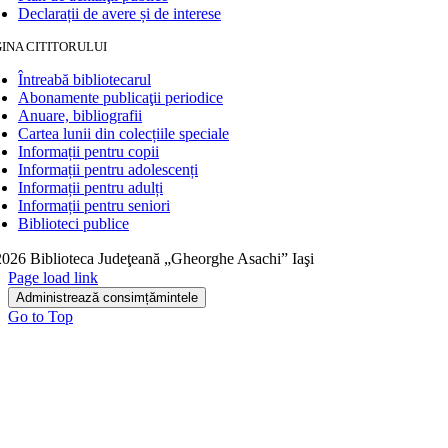
Declarații de avere și de interese
INA CITITORULUI
Întreabă bibliotecarul
Abonamente publicaţii periodice
Anuare, bibliografii
Cartea lunii din colecțiile speciale
Informații pentru copii
Informații pentru adolescenți
Informații pentru adulți
Informații pentru seniori
Biblioteci publice
026 Biblioteca Judeţeană „Gheorghe Asachi” Iaşi
Page load link
Administrează consimțămintele
Go to Top