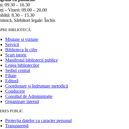
i: 09.30 – 16.30
ți – Vineri: 09.00 – 20.00
bătă: 8.30 – 15.30
inică, Sărbători legale: Închis
SPRE BIBLIOTECĂ
Misiune şi viziune
Servicii
Biblioteca în cifre
Scurt istoric
Manifestul bibliotecii publice
Legea bibliotecilor
Sediul central
Filiale
Editură
Coordonare și îndrumare metodică
Conducere
Consiliul de Administrație
Organizare internă
ERES PUBLIC
Protecția datelor cu caracter personal
Transparență