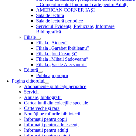
– Compartimentul Împrumut carte pentru Adulţi
AMERICAN CORNER IAŞI
Sala de lectură
Sala de lectură periodice
Serviciul Evidenţă, Prelucrare, Informare
Bibliografică
Filiale
Filiala „Ateneu”
Filiala „Garabet Ibrăileanu”
Filiala „Ion Creangă”
Filiala „Mihail Sadoveanu”
Filiala „Vasile Alecsandri”
Editură
Publicații proprii
Pagina cititorului
Abonamente publicaţii periodice
Servicii
Anuare, bibliografii
Cartea lunii din colecțiile speciale
Carte veche și rară
Noutăţi pe rafturile bibliotecii
Informații pentru copii
Informații pentru adolescenți
Informații pentru adulți
Informații pentru seniori