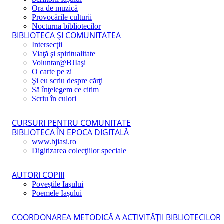
Ora de muzică
Provocările culturii
Nocturna bibliotecilor
BIBLIOTECA ŞI COMUNITATEA
Intersecţii
Viaţă şi spiritualitate
Voluntar@BJIaşi
O carte pe zi
Şi eu scriu despre cărţi
Să înţelegem ce citim
Scriu în culori
CURSURI PENTRU COMUNITATE
BIBLIOTECA ÎN EPOCA DIGITALĂ
www.bjiasi.ro
Digitizarea colecţiilor speciale
AUTORI COPIII
Poveştile Iaşului
Poemele Iaşului
COORDONAREA METODICĂ A ACTIVITĂŢII BIBLIOTECILOR