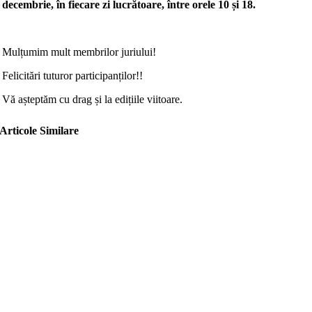
decembrie, în fiecare zi lucrătoare, între orele 10 și 18.
Mulțumim mult membrilor juriului!
Felicitări tuturor participanților!!
Vă așteptăm cu drag și la edițiile viitoare.
Articole Similare