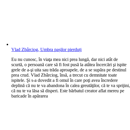
Vlad Zbârciog, Umbra pașilor pierduți
E
u nu cunosc, în viaţa mea nici prea lungă, dar nici atât de
scurtă, o persoană care să fi fost pusă la atâtea încercări şi ispite
grele de a-şi uita sau trăda aproapele, de a se supăra pe destinul
prea crud. Vlad Zbârciog, însă, a trecut cu demnitate toate
ispitele. Şi s-a dovedit a fi omul în care poţi avea încredere
deplină că nu te va abandona în calea greutăţilor, că te va sprijini
că nu te va lăsa să disperi. Este bărbatul creator aflat mereu pe
baricade în apărarea