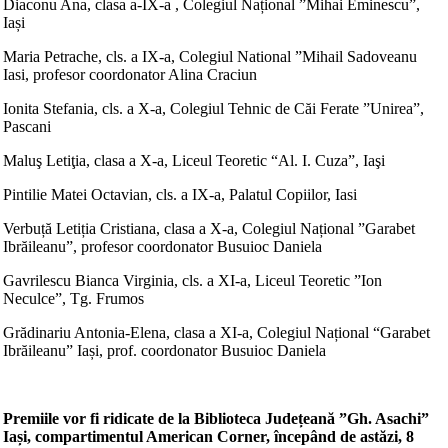
Diaconu Ana, clasa a-IX-a , Colegiul Național ”Mihai Eminescu”,
Iași
Maria Petrache, cls. a IX-a, Colegiul National ”Mihail Sadoveanu
Iasi, profesor coordonator Alina Craciun
Ionita Stefania, cls. a X-a, Colegiul Tehnic de Căi Ferate ”Unirea”,
Pascani
Maluş Letiţia, clasa a X-a, Liceul Teoretic “Al. I. Cuza”, Iaşi
Pintilie Matei Octavian, cls. a IX-a, Palatul Copiilor, Iasi
Verbuță Letiția Cristiana, clasa a X-a, Colegiul Național ”Garabet
Ibrăileanu”, profesor coordonator Busuioc Daniela
Gavrilescu Bianca Virginia, cls. a XI-a, Liceul Teoretic ”Ion
Neculce”, Tg. Frumos
Grădinariu Antonia-Elena, clasa a XI-a, Colegiul Național “Garabet
Ibrăileanu” Iași, prof. coordonator Busuioc Daniela
Premiile vor fi ridicate de la Biblioteca Județeană ”Gh. Asachi”
Iași, compartimentul American Corner, începând de astăzi, 8