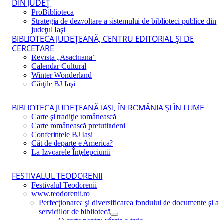
DIN JUDEŢ
ProBiblioteca
Strategia de dezvoltare a sistemului de biblioteci publice din
judeţul Iaşi
BIBLIOTECA JUDEŢEANĂ, CENTRU EDITORIAL ŞI DE
CERCETARE
Revista „Asachiana”
Calendar Cultural
Winter Wonderland
Cărţile BJ Iaşi
BIBLIOTECA JUDEŢEANĂ IAŞI, ÎN ROMÂNIA ŞI ÎN LUME
Carte şi tradiţie românească
Carte românească pretutindeni
Conferințele BJ Iași
Cât de departe e America?
La Izvoarele Înţelepciunii
FESTIVALUL TEODORENII
Festivalul Teodorenii
www.teodorenii.ro
Perfecţionarea şi diversificarea fondului de documente şi a
serviciilor de bibliotecă