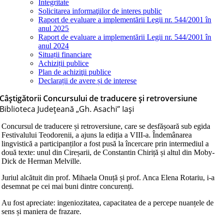
Integritate
Solicitarea informaţiilor de interes public
Raport de evaluare a implementării Legii nr. 544/2001 în
anul 2025
Raport de evaluare a implementării Legii nr. 544/2001 în
anul 2024
Situații financiare
Achiziții publice
Plan de achiziţii publice
Declarații de avere și de interese
Câștigătorii Concursului de traducere și retroversiune
Biblioteca Judeţeană „Gh. Asachi” Iaşi
Concursul de traducere și retroversiune, care se desfășoară sub egida
Festivalului Teodorenii, a ajuns la ediția a VIII-a. Îndemânarea
lingvistică a participanților a fost pusă la încercare prin intermediul a
două texte: unul din Cireșarii, de Constantin Chiriță și altul din Moby-
Dick de Herman Melville.
Juriul alcătuit din prof. Mihaela Onuță și prof. Anca Elena Rotariu, i-a
desemnat pe cei mai buni dintre concurenți.
Au fost apreciate: ingeniozitatea, capacitatea de a percepe nuanțele de
sens și maniera de frazare.