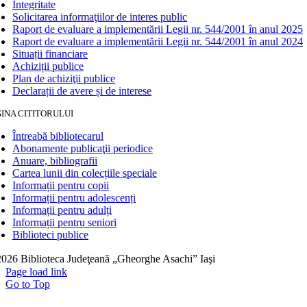
Integritate
Solicitarea informaţiilor de interes public
Raport de evaluare a implementării Legii nr. 544/2001 în anul 2025
Raport de evaluare a implementării Legii nr. 544/2001 în anul 2024
Situații financiare
Achiziții publice
Plan de achiziţii publice
Declarații de avere și de interese
INA CITITORULUI
Întreabă bibliotecarul
Abonamente publicaţii periodice
Anuare, bibliografii
Cartea lunii din colecțiile speciale
Informații pentru copii
Informații pentru adolescenți
Informații pentru adulți
Informații pentru seniori
Biblioteci publice
026 Biblioteca Judeţeană „Gheorghe Asachi” Iaşi
Page load link
Go to Top