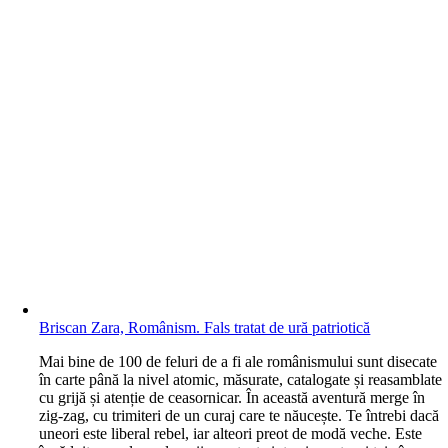
Briscan Zara, Românism. Fals tratat de ură patriotică
M
ai bine de 100 de feluri de a fi ale românismului sunt disecate
în carte până la nivel atomic, măsurate, catalogate și reasamblate
cu grijă și atenție de ceasornicar. În această aventură merge în
zig-zag, cu trimiteri de un curaj care te năucește. Te întrebi dacă
uneori este liberal rebel, iar alteori preot de modă veche. Este