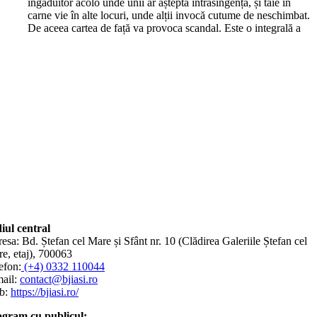
îngăduitor acolo unde unii ar aștepta intrasingența, și taie în
carne vie în alte locuri, unde alții invocă cutume de neschimbat.
De aceea cartea de față va provoca scandal. Este o integrală a
iul central
esa: Bd. Ștefan cel Mare și Sfânt nr. 10 (Clădirea Galeriile Ștefan cel
e, etaj), 700063
efon:
(+4) 0332 110044
ail:
contact@bjiasi.ro
b:
https://bjiasi.ro/
gram cu publicul: