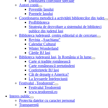
Digitizarea colecţiilor speciale
Autori copiii
Poveştile Iaşului
Poemele Iaşului
Coordonarea metodică a activităţii bibliotecilor din judeţ
ProBiblioteca
Strategia de dezvoltare a sistemului de biblioteci
publice din judeţul Iaşi
Biblioteca judeţeană, centru editorial şi de cercetare
Revista „Asachiana”
Calendar Cultural
Winter Wonderland
Cărţile BJ Iaşi
Biblioteca judeţeană Iaşi, în România şi în lume
Carte şi tradiţie românească
Carte românească pretutindeni
Conferințele BJ Iași
Cât de departe e America?
La Izvoarele Înţelepciunii
Festivalul „Teodorenii“
Festivalul Teodorenii
www.teodorenii.ro
Interes public
Protecția datelor cu caracter personal
Transparență