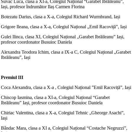
Suvac Luca, clasa a XI-a, Colegiul Național “Garabet Ibrăileanu”,
Iași, profesor îndrumător Ilaș Carmen Florina
Botezatu Darius, clasa a X-a, Colegiul Richard Wurmbrand, Iași
Grigore Ileana, clasa a X-a, Colegiul Național „Emil Racoviță”, Iași
Gulei Ilinca, clasa XI, Colegiul Național „Garabet Ibrăileanu” Iași,
profesor coordonator Busuioc Daniela
Alexandra Teodora Ichim, clasa a IX-a C, Colegiul Național „Garabet
Ibrăileanu”, Iași
Premiul III
Coca Alexandra, clasa a X-a , Colegiul Național ”Emil Racoviță”, Iași
Chiscop Iasmina, clasa a XI-a, Colegiul Național “Garabet
Ibrăileanu” Iași, profesor coordonator Busuioc Daniela
Chiriac Valentina, clasa a X-a, Colegiul Tehnic „Gheorge Asachi”,
Iași
Bândac Mara, clasa a XI a, Colegiul Național “Costache Negruzzi”,