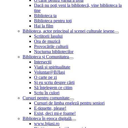
O carte pentru vârsta a treia
Dacă nu poţi veni la bibliotecă, vine biblioteca la
tine
Biblioteca ta
Biblioteca pentru toţi
Hai la film
Biblioteca, actor principal al scenei culturale ieşene
Scriitorii Iaşului
Ora de muzică
Provocările culturii
Nocturna bibliotecilor
Biblioteca și Comunitatea
Intersecţii
Viaţă şi spiritualitate
Voluntar@BJIaşi
O carte pe zi
Şi eu scriu despre cărţi
Să înţelegem ce citim
Scriu în culori
Cursuri pentru comunitate
Cursuri de limba engleză pentru seniori
E-tiquette, please!
Exist, deci mi-e foame!
Biblioteca în epoca digitală
www.bjiasi.ro