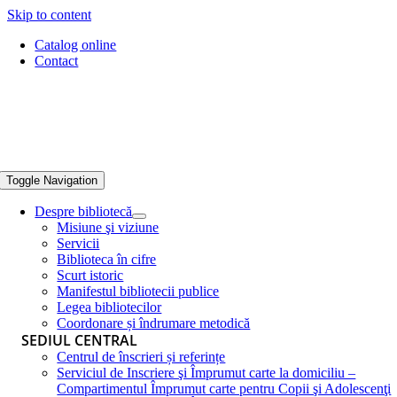
Skip to content
Catalog online
Contact
Toggle Navigation
Despre bibliotecă
Misiune şi viziune
Servicii
Biblioteca în cifre
Scurt istoric
Manifestul bibliotecii publice
Legea bibliotecilor
Coordonare și îndrumare metodică
SEDIUL CENTRAL
Centrul de înscrieri și referințe
Serviciul de Inscriere şi Împrumut carte la domiciliu –
Compartimentul Împrumut carte pentru Copii şi Adolescenţi