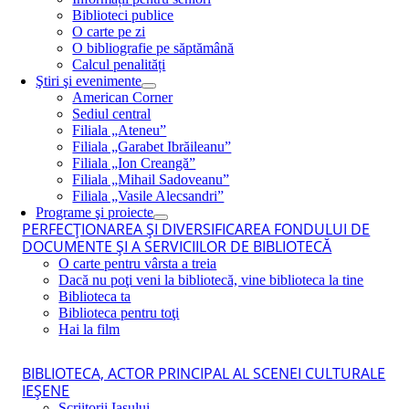
Biblioteci publice
O carte pe zi
O bibliografie pe săptămână
Calcul penalități
Ştiri şi evenimente
American Corner
Sediul central
Filiala „Ateneu”
Filiala „Garabet Ibrăileanu”
Filiala „Ion Creangă”
Filiala „Mihail Sadoveanu”
Filiala „Vasile Alecsandri”
Programe şi proiecte
PERFECŢIONAREA ŞI DIVERSIFICAREA FONDULUI DE
DOCUMENTE ŞI A SERVICIILOR DE BIBLIOTECĂ
O carte pentru vârsta a treia
Dacă nu poţi veni la bibliotecă, vine biblioteca la tine
Biblioteca ta
Biblioteca pentru toţi
Hai la film
BIBLIOTECA, ACTOR PRINCIPAL AL SCENEI CULTURALE
IEŞENE
Scriitorii Iaşului