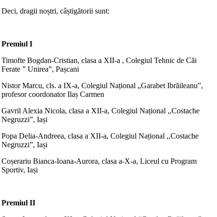
Deci, dragii noștri, câștigătorii sunt:
Premiul I
Timofte Bogdan-Cristian, clasa a XII-a , Colegiul Tehnic de Căi
Ferate ” Unirea”, Pașcani
Nistor Marcu, cls. a IX-a, Colegiul Național „Garabet Ibrăileanu”,
profesor coordonator Ilaș Carmen
Gavril Alexia Nicola, clasa a XII-a, Colegiul Național ,,Costache
Negruzzi”, Iași
Popa Delia-Andreea, clasa a XII-a, Colegiul Național ,,Costache
Negruzzi”, Iași
Coșerariu Bianca-Ioana-Aurora, clasa a-X-a, Liceul cu Program
Sportiv, Iași
Premiul II