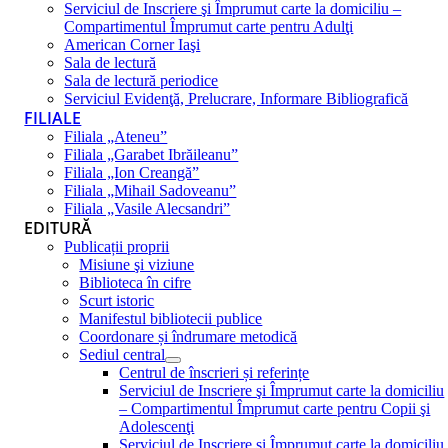
Serviciul de Inscriere şi Împrumut carte la domiciliu –
Compartimentul Împrumut carte pentru Adulţi
American Corner Iaşi
Sala de lectură
Sala de lectură periodice
Serviciul Evidenţă, Prelucrare, Informare Bibliografică
FILIALE
Filiala „Ateneu”
Filiala „Garabet Ibrăileanu”
Filiala „Ion Creangă”
Filiala „Mihail Sadoveanu”
Filiala „Vasile Alecsandri”
EDITURĂ
Publicații proprii
Misiune şi viziune
Biblioteca în cifre
Scurt istoric
Manifestul bibliotecii publice
Coordonare și îndrumare metodică
Sediul central
Centrul de înscrieri și referințe
Serviciul de Inscriere şi Împrumut carte la domiciliu
– Compartimentul Împrumut carte pentru Copii şi
Adolescenţi
Serviciul de Inscriere şi Împrumut carte la domiciliu