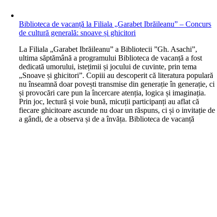
Biblioteca de vacanță la Filiala „Garabet Ibrăileanu” – Concurs
de cultură generală: snoave și ghicitori
L
a Filiala „Garabet Ibrăileanu” a Bibliotecii ”Gh. Asachi”,
ultima săptămână a programului Biblioteca de vacanță a fost
dedicată umorului, istețimii și jocului de cuvinte, prin tema
„Snoave și ghicitori”. Copiii au descoperit că literatura populară
nu înseamnă doar povești transmise din generație în generație, ci
și provocări care pun la încercare atenția, logica și imaginația.
Prin joc, lectură și voie bună, micuții participanți au aflat că
fiecare ghicitoare ascunde nu doar un răspuns, ci și o invitație de
a gândi, de a observa și de a învăța. Biblioteca de vacanță