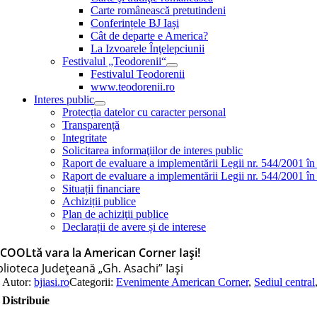
Carte românească pretutindeni
Conferințele BJ Iași
Cât de departe e America?
La Izvoarele Înţelepciunii
Festivalul „Teodorenii“
Festivalul Teodorenii
www.teodorenii.ro
Interes public
Protecția datelor cu caracter personal
Transparență
Integritate
Solicitarea informaţiilor de interes public
Raport de evaluare a implementării Legii nr. 544/2001 în
Raport de evaluare a implementării Legii nr. 544/2001 în
Situații financiare
Achiziții publice
Plan de achiziţii publice
Declarații de avere și de interese
COOLtă vara la American Corner Iași!
blioteca Judeţeană „Gh. Asachi” Iaşi
Autor:
bjiasi.ro
Categorii:
Evenimente American Corner
,
Sediul central
Distribuie