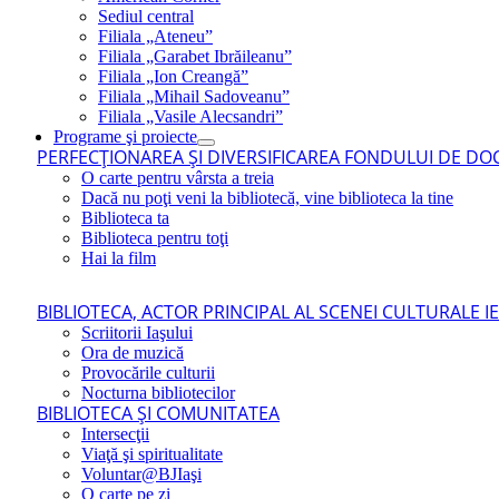
Sediul central
Filiala „Ateneu”
Filiala „Garabet Ibrăileanu”
Filiala „Ion Creangă”
Filiala „Mihail Sadoveanu”
Filiala „Vasile Alecsandri”
Programe şi proiecte
PERFECŢIONAREA ŞI DIVERSIFICAREA FONDULUI DE DOC
O carte pentru vârsta a treia
Dacă nu poţi veni la bibliotecă, vine biblioteca la tine
Biblioteca ta
Biblioteca pentru toţi
Hai la film
BIBLIOTECA, ACTOR PRINCIPAL AL SCENEI CULTURALE I
Scriitorii Iaşului
Ora de muzică
Provocările culturii
Nocturna bibliotecilor
BIBLIOTECA ŞI COMUNITATEA
Intersecţii
Viaţă şi spiritualitate
Voluntar@BJIaşi
O carte pe zi