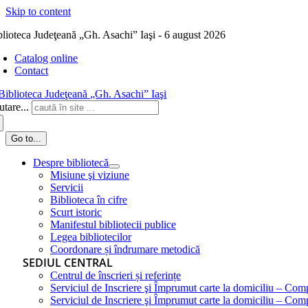
Skip to content
blioteca Judeţeană „Gh. Asachi” Iaşi - 6 august 2026
Catalog online
Contact
tare...
Go to...
Despre bibliotecă
Misiune şi viziune
Servicii
Biblioteca în cifre
Scurt istoric
Manifestul bibliotecii publice
Legea bibliotecilor
Coordonare și îndrumare metodică
SEDIUL CENTRAL
Centrul de înscrieri și referințe
Serviciul de Inscriere şi Împrumut carte la domiciliu – Com
Serviciul de Inscriere şi Împrumut carte la domiciliu – Co