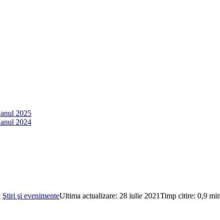
 anul 2025
 anul 2024
,
Ştiri şi evenimente
Ultima actualizare: 28 iulie 2021
Timp citire: 0,9 mi