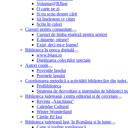
Voluntar@BJIaşi
O carte pe zi
Şi eu scriu despre cărţi
Să înţelegem ce citim
Scriu în culori
Cursuri pentru comunitate
Cursuri de limba engleză pentru seniori
E-tiquette, please!
Exist, deci mi-e foame!
Biblioteca în epoca digitală
www.bjiasi.ro
Digitizarea colecţiilor speciale
Autori copiii
Poveştile Iaşului
Poemele Iaşului
Coordonarea metodică a activităţii bibliotecilor din judeţ
ProBiblioteca
Strategia de dezvoltare a sistemului de biblioteci pu
Biblioteca judeţeană, centru editorial şi de cercetare
Revista „Asachiana”
Calendar Cultural
Winter Wonderland
Cărţile BJ Iaşi
Biblioteca judeţeană Iaşi, în România şi în lume
Carte şi tradiţie românească