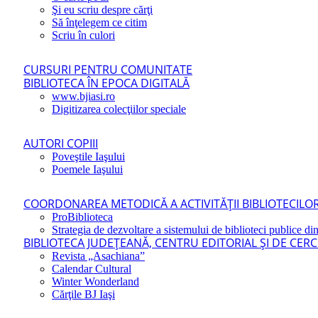
Şi eu scriu despre cărţi
Să înţelegem ce citim
Scriu în culori
CURSURI PENTRU COMUNITATE
BIBLIOTECA ÎN EPOCA DIGITALĂ
www.bjiasi.ro
Digitizarea colecţiilor speciale
AUTORI COPIII
Poveştile Iaşului
Poemele Iaşului
COORDONAREA METODICĂ A ACTIVITĂŢII BIBLIOTECILOR
ProBiblioteca
Strategia de dezvoltare a sistemului de biblioteci publice din
BIBLIOTECA JUDEŢEANĂ, CENTRU EDITORIAL ŞI DE CER
Revista „Asachiana”
Calendar Cultural
Winter Wonderland
Cărţile BJ Iaşi