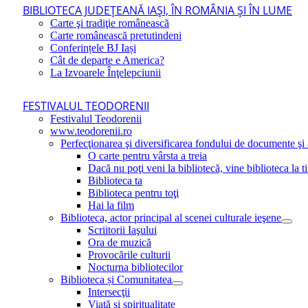
BIBLIOTECA JUDEŢEANĂ IAŞI, ÎN ROMÂNIA ŞI ÎN LUME
Carte şi tradiţie românească
Carte românească pretutindeni
Conferințele BJ Iași
Cât de departe e America?
La Izvoarele Înţelepciunii
FESTIVALUL TEODORENII
Festivalul Teodorenii
www.teodorenii.ro
Perfecţionarea şi diversificarea fondului de documente şi a
O carte pentru vârsta a treia
Dacă nu poţi veni la bibliotecă, vine biblioteca la t
Biblioteca ta
Biblioteca pentru toţi
Hai la film
Biblioteca, actor principal al scenei culturale ieşene
Scriitorii Iaşului
Ora de muzică
Provocările culturii
Nocturna bibliotecilor
Biblioteca și Comunitatea
Intersecţii
Viaţă şi spiritualitate