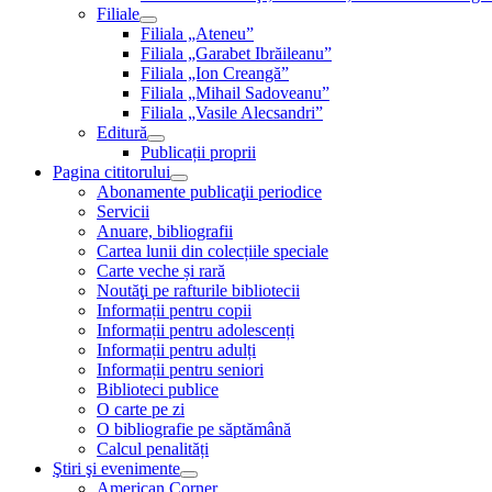
Filiale
Filiala „Ateneu”
Filiala „Garabet Ibrăileanu”
Filiala „Ion Creangă”
Filiala „Mihail Sadoveanu”
Filiala „Vasile Alecsandri”
Editură
Publicații proprii
Pagina cititorului
Abonamente publicaţii periodice
Servicii
Anuare, bibliografii
Cartea lunii din colecțiile speciale
Carte veche și rară
Noutăţi pe rafturile bibliotecii
Informații pentru copii
Informații pentru adolescenți
Informații pentru adulți
Informații pentru seniori
Biblioteci publice
O carte pe zi
O bibliografie pe săptămână
Calcul penalități
Ştiri şi evenimente
American Corner