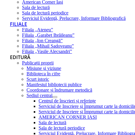
American Corner Iaşi
Sala de lectură
Sala de lectură periodice
Serviciul Evidenţă, Prelucrare, Informare Bibliografică
FILIALE
Filiala „Ateneu”
Filiala „Garabet Ibrăileanu”
Filiala „Ion Creangă”
Filiala „Mihail Sadoveanu”
Filiala „Vasile Alecsandri”
EDITURĂ
Publicații proprii
Misiune şi viziune
Biblioteca în cifre
Scurt istoric
Manifestul bibliotecii publice
Coordonare și îndrumare metodică
Sediul central
Centrul de înscrieri și referințe
Serviciul de Inscriere şi Împrumut carte la domici
Serviciul de Inscriere şi Împrumut carte la domici
AMERICAN CORNER IAŞI
Sala de lectură
Sala de lectură periodice
Serviciul Evidenţă, Prelucrare, Informare Bibliogra