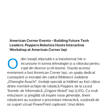
American Corner Events – Building Future Tech
Leaders: Peppers Robotics Hosts Interactive
Workshop at American Corner Iași
O
dim ineață obișnuită s-a transformat într-o
incursiune în lumea tehnologiei și a viitorului pentru
copii din diverse școli ieșene. Gazda acestui
eveniment a fost American Corner Iași, un spațiu dedicat
cunoașterii și inovației din cadrul Bibliotecii Județene
„Gheorghe Asachi”. Invitații speciali ai întâlnirii au fost câțiva
dintre membrii echipei de robotică Peppers de la Liceul
Teoretic de Informatică „Grigore Moisil” Iași (LIIS). Cu mult
entuziasm și pregătiți să inspire noua generație, tinerii
roboticieni au susținut o prezentare interactivă, susținută de
un suport vizual PowerPoint captivant. Unul dintre