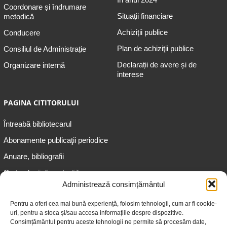
Coordonare și îndrumare
Situații financiare
metodică
Achiziții publice
Conducere
Plan de achiziţii publice
Consiliul de Administrație
Declarații de avere și de
Organizare internă
interese
PAGINA CITITORULUI
Întreabă bibliotecarul
Abonamente publicaţii periodice
Anuare, bibliografii
Cartea lunii din colecțiile
speciale
Administrează consimțământul
Informații pentru copii
Pentru a oferi cea mai bună experiență, folosim tehnologii, cum ar fi cookie-
uri, pentru a stoca și/sau accesa informațiile despre dispozitive.
Informații pentru adolescenți
Consimțământul pentru aceste tehnologii ne permite să procesăm date,