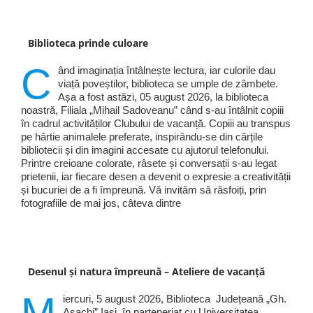
Biblioteca prinde culoare
C
ând imaginația întâlnește lectura, iar culorile dau
viață poveștilor, biblioteca se umple de zâmbete.
Așa a fost astăzi, 05 august 2026, la biblioteca
noastră, Filiala „Mihail Sadoveanu” când s-au întâlnit copiii
în cadrul activităților Clubului de vacanță. Copiii au transpus
pe hârtie animalele preferate, inspirându-se din cărțile
bibliotecii și din imagini accesate cu ajutorul telefonului.
Printre creioane colorate, râsete și conversații s-au legat
prietenii, iar fiecare desen a devenit o expresie a creativității
și bucuriei de a fi împreună. Vă invităm să răsfoiți, prin
fotografiile de mai jos, câteva dintre
Desenul și natura împreună – Ateliere de vacanță
M
iercuri, 5 august 2026, Biblioteca Județeană „Gh.
Asachi” Iași, în parteneriat cu Universitatea