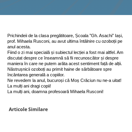
Interes public
Prichindeii de la clasa pregătitoare, Școala ”Gh. Asachi” Iași,
prof. Mihaela Rusconi, au avut ultima întâlnire cu ozoboții pe
anul acesta.
Fiind o zi mai specială și subiectul lecției a fost mai altfel. Am
discutat despre ce înseamnă să fii recunoscător și despre
maniera în care ne putem arăta acest sentiment față de alții.
Năstrușnicii ozoboți au primit haine de sărbătoare spre
încântarea generală a copiilor.
Ne revedem la anul, bucuroși că Moș Crăciun nu ne-a uitat!
La mulți ani dragi copii!
La mulți ani, doamna profesoară Mihaela Rusconi!
Articole Similare