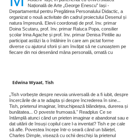
Națională de Arte „George Enescu” Iași -
Departamentul pentru Pregătirea Personalului Didactic, a
organizat o nouă activitate din cadrul proiectului Desenul și
natura împreună. Elevii coordonați de prof. înv. primar
Doina Scutaru, prof. înv. primar Raluca Popa, consilier
școlar Irina Agache și prof. înv. primar Denisa Pintilie au
participat astăzi la o întâlnire în care am pictat forme
diverse cu ajutorul sforii și am învățat să ne cunoaștem pe
fiecare din noi desenând mâna personală, ornată cu
Edwina Wyaat, Tish
„Tish vorbește despre nevoia universală de a fi iubit, despre
încercările de a te adapta și despre încrederea în sine...
Tish, prietenul imaginar, întruchipează blândețea, durerea și
bunătatea... O poveste frumoasă." Readplus Ce se
întâmplă atunci când un prieten imaginar e abandonat sau e
dat uitării de însuși copilul care l-a inventat? Tish e pe cale
să afle. Povestea începe într-o seară când un băiețel,
Charles Dimple, visează cu ochii deschiși la prietenul