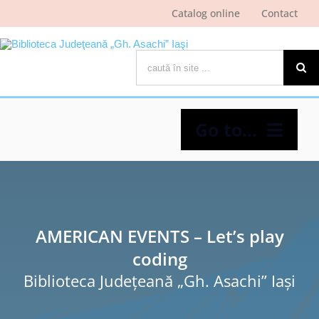
Skip
Catalog online
Contact
to
content
Cautare...
Go to...
Despre bibliotecă
Pagina cititorului
AMERICAN EVENTS – Let’s play
coding
Ştiri şi evenimente
Biblioteca Judeţeană „Gh. Asachi” Iaşi
Programe şi proiecte