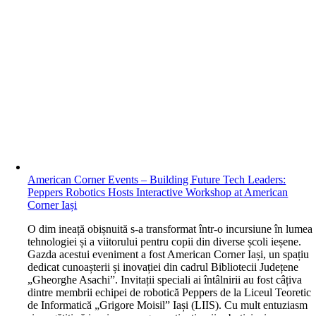
American Corner Events – Building Future Tech Leaders:
Peppers Robotics Hosts Interactive Workshop at American
Corner Iași
O
dim ineață obișnuită s-a transformat într-o incursiune în lumea
tehnologiei și a viitorului pentru copii din diverse școli ieșene.
Gazda acestui eveniment a fost American Corner Iași, un spațiu
dedicat cunoașterii și inovației din cadrul Bibliotecii Județene
„Gheorghe Asachi”. Invitații speciali ai întâlnirii au fost câțiva
dintre membrii echipei de robotică Peppers de la Liceul Teoretic
de Informatică „Grigore Moisil” Iași (LIIS). Cu mult entuziasm