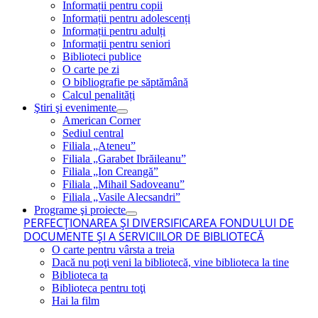
Informații pentru copii
Informații pentru adolescenți
Informații pentru adulți
Informații pentru seniori
Biblioteci publice
O carte pe zi
O bibliografie pe săptămână
Calcul penalități
Ştiri şi evenimente
American Corner
Sediul central
Filiala „Ateneu”
Filiala „Garabet Ibrăileanu”
Filiala „Ion Creangă”
Filiala „Mihail Sadoveanu”
Filiala „Vasile Alecsandri”
Programe şi proiecte
PERFECŢIONAREA ŞI DIVERSIFICAREA FONDULUI DE
DOCUMENTE ŞI A SERVICIILOR DE BIBLIOTECĂ
O carte pentru vârsta a treia
Dacă nu poţi veni la bibliotecă, vine biblioteca la tine
Biblioteca ta
Biblioteca pentru toţi
Hai la film