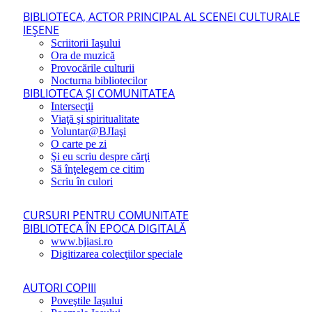
BIBLIOTECA, ACTOR PRINCIPAL AL SCENEI CULTURALE
IEŞENE
Scriitorii Iaşului
Ora de muzică
Provocările culturii
Nocturna bibliotecilor
BIBLIOTECA ŞI COMUNITATEA
Intersecţii
Viaţă şi spiritualitate
Voluntar@BJIaşi
O carte pe zi
Şi eu scriu despre cărţi
Să înţelegem ce citim
Scriu în culori
CURSURI PENTRU COMUNITATE
BIBLIOTECA ÎN EPOCA DIGITALĂ
www.bjiasi.ro
Digitizarea colecţiilor speciale
AUTORI COPIII
Poveştile Iaşului