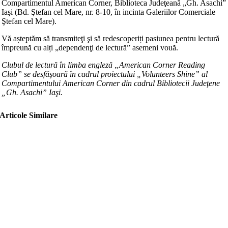
Compartimentul American Corner, Biblioteca Judeţeană „Gh. Asachi”
Iaşi (Bd. Ştefan cel Mare, nr. 8-10, în incinta Galeriilor Comerciale
Ştefan cel Mare).
Vă așteptăm să transmiteţi şi să redescoperiți pasiunea pentru lectură
împreună cu alți „dependenţi de lectură” asemeni vouă.
Clubul de lectură în limba engleză „American Corner Reading
Club” se desfăşoară în cadrul proiectului „Volunteers Shine” al
Compartimentului American Corner din cadrul Bibliotecii Judeţene
„Gh. Asachi” Iaşi.
Articole Similare