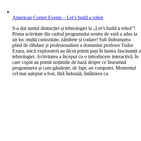
American Corner Events – Let’s build a robot
S-a dat startul distracției și tehnologiei la „Let’s build a robot”!
Prima activitate din cadrul programului nostru de vară a adus la
un loc multă curiozitate, zâmbete și codare! Sub îndrumarea
plină de răbdare și profesionalism a domnului profesor Tudor
Ezaru, micii exploratori au făcut primii pași în lumea fascinantă a
tehnologiei. Activitatea a început cu o introducere interactivă, în
care copiii au primit noțiunile de bază despre ce înseamnă
programarea și cum gândește, de fapt, un computer. Momentul
cel mai așteptat a fost, fără îndoială, întâlnirea cu