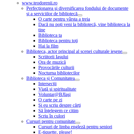
www.teodorenii.ro
Perfecţionarea şi diversificarea fondului de documente
şi a serviciilor de bibliotecă
O carte pentru vârsta a treia
Dacă nu poţi veni la bibliotecă, vine biblioteca la
tine
Biblioteca ta
Biblioteca pentru toţi
Hai la film
Biblioteca, actor principal al scenei culturale ieşene
Scriitorii Iaşului
Ora de muzică
Provocările culturii
Nocturna bibliotecilor
Biblioteca și Comunitatea
Intersecţii
Viaţă şi spiritualitate
Voluntar@BJIaşi
O carte pe zi
Şi eu scriu despre cărţi
Să înţelegem ce citim
Scriu în culori
Cursuri pentru comunitate
Cursuri de limba engleză pentru seniori
E-tiquette, please!