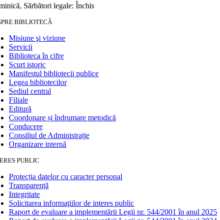
inică, Sărbători legale: Închis
SPRE BIBLIOTECĂ
Misiune şi viziune
Servicii
Biblioteca în cifre
Scurt istoric
Manifestul bibliotecii publice
Legea bibliotecilor
Sediul central
Filiale
Editură
Coordonare și îndrumare metodică
Conducere
Consiliul de Administrație
Organizare internă
ERES PUBLIC
Protecția datelor cu caracter personal
Transparență
Integritate
Solicitarea informaţiilor de interes public
Raport de evaluare a implementării Legii nr. 544/2001 în anul 2025