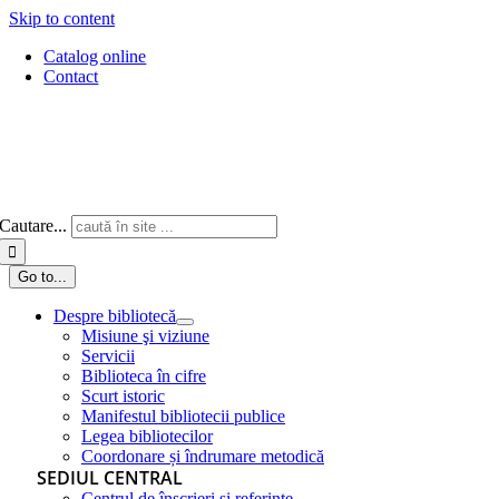
Skip to content
Catalog online
Contact
Cautare...
Go to...
Despre bibliotecă
Misiune şi viziune
Servicii
Biblioteca în cifre
Scurt istoric
Manifestul bibliotecii publice
Legea bibliotecilor
Coordonare și îndrumare metodică
SEDIUL CENTRAL
Centrul de înscrieri și referințe