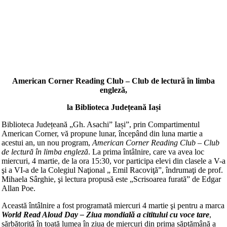
American Corner Reading Club – Club de lectură în limba
engleză,
la Biblioteca Județeană Iași
Biblioteca Județeană „Gh. Asachi” Iași”, prin Compartimentul
American Corner, vă propune lunar, începând din luna martie a
acestui an, un nou program,
American Corner Reading Club – Club
de lectură în limba engleză
. La prima întâlnire, care va avea loc
miercuri, 4 martie, de la ora 15:30, vor participa elevi din clasele a V-a
şi a VI-a de la Colegiul Naţional „ Emil Racoviţă”, îndrumaţi de prof.
Mihaela Sârghie, şi lectura propusă este „Scrisoarea furată” de Edgar
Allan Poe.
Această întâlnire a fost programată miercuri 4 martie şi pentru a marca
World Read Aloud Day – Ziua mondială a cititului cu voce tare
,
sărbătorită în toată lumea în ziua de miercuri din prima săptămână a