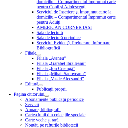
domiciliu – Compartimentul Împrumut carte
pentru Copii şi Adolescenţi
Serviciul de Inscriere şi Împrumut carte la
domiciliu – Compartimentul Împrumut carte
pentru Adulţi
AMERICAN CORNER IAŞI
Sala de lectură
Sala de lectură periodice
Serviciul Evidenţă, Prelucrare, Informare
Bibliografică
Filiale
Filiala „Ateneu”
Filiala „Garabet Ibrăileanu”
Filiala „Ion Creangă”
Filiala „Mihail Sadoveanu”
Filiala „Vasile Alecsandri”
Editură
Publicații proprii
Pagina cititorului
Abonamente publicaţii periodice
Servicii
Anuare, bibliografii
Cartea lunii din colecțiile speciale
Carte veche și rară
Noutăţi pe rafturile bibliotecii