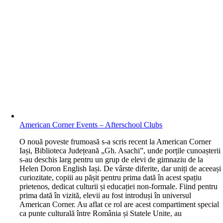
American Corner Events – Afterschool Clubs
O nouă poveste frumoasă s-a scris recent la American Corner
Iași, Biblioteca Județeană „Gh. Asachi”, unde porțile cunoașterii
s-au deschis larg pentru un grup de elevi de gimnaziu de la
Helen Doron English Iași. De vârste diferite, dar uniți de aceeași
curiozitate, copiii au pășit pentru prima dată în acest spațiu
prietenos, dedicat culturii și educației non-formale. Fiind pentru
prima dată în vizită, elevii au fost introduși în universul
American Corner. Au aflat ce rol are acest compartiment special
ca punte culturală între România și Statele Unite, au