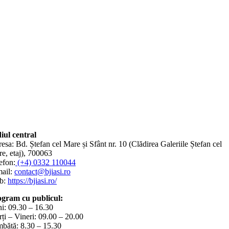
iul central
esa: Bd. Ștefan cel Mare și Sfânt nr. 10 (Clădirea Galeriile Ștefan cel
e, etaj), 700063
efon:
(+4) 0332 110044
ail:
contact@bjiasi.ro
b:
https://bjiasi.ro/
gram cu publicul:
i: 09.30 – 16.30
ți – Vineri: 09.00 – 20.00
bătă: 8.30 – 15.30