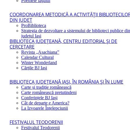
Poemele Iaşului
COORDONAREA METODICĂ A ACTIVITĂŢII BIBLIOTECILO
DIN JUDEŢ
ProBiblioteca
Strategia de dezvoltare a sistemului de biblioteci publice di
judeţul Iaşi
BIBLIOTECA JUDEŢEANĂ, CENTRU EDITORIAL ŞI DE
CERCETARE
Revista „Asachiana”
Calendar Cultural
Winter Wonderland
Cărţile BJ Iaşi
BIBLIOTECA JUDEŢEANĂ IAŞI, ÎN ROMÂNIA ŞI ÎN LUME
Carte şi tradiţie românească
Carte românească pretutindeni
Conferințele BJ Iași
Cât de departe e America?
La Izvoarele Înţelepciunii
FESTIVALUL TEODORENII
Festivalul Teodorenii