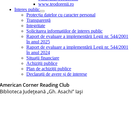
www.teodorenii.ro
Interes public
Protecția datelor cu caracter personal
Transparență
Integritate
Solicitarea informaţiilor de interes public
Raport de evaluare a implementării Legii nr. 544/2001
în anul 2025
Raport de evaluare a implementării Legii nr. 544/2001
în anul 2024
Situații financiare
Achiziții publice
Plan de achiziţii publice
Declarații de avere și de interese
American Corner Reading Club
Biblioteca Judeţeană „Gh. Asachi” Iaşi