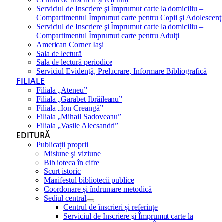
Serviciul de Inscriere şi Împrumut carte la domiciliu –
Compartimentul Împrumut carte pentru Copii şi Adolescenţ
Serviciul de Inscriere şi Împrumut carte la domiciliu –
Compartimentul Împrumut carte pentru Adulţi
American Corner Iaşi
Sala de lectură
Sala de lectură periodice
Serviciul Evidenţă, Prelucrare, Informare Bibliografică
FILIALE
Filiala „Ateneu”
Filiala „Garabet Ibrăileanu”
Filiala „Ion Creangă”
Filiala „Mihail Sadoveanu”
Filiala „Vasile Alecsandri”
EDITURĂ
Publicații proprii
Misiune şi viziune
Biblioteca în cifre
Scurt istoric
Manifestul bibliotecii publice
Coordonare și îndrumare metodică
Sediul central
Centrul de înscrieri și referințe
Serviciul de Inscriere şi Împrumut carte la