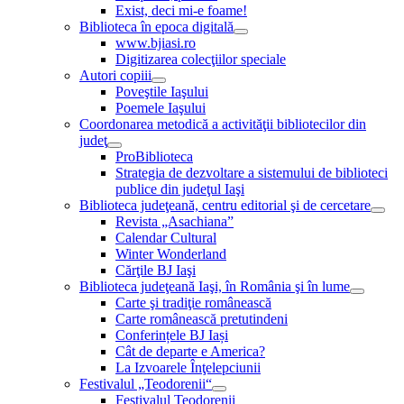
Exist, deci mi-e foame!
Biblioteca în epoca digitală
www.bjiasi.ro
Digitizarea colecţiilor speciale
Autori copiii
Poveştile Iaşului
Poemele Iaşului
Coordonarea metodică a activităţii bibliotecilor din
judeţ
ProBiblioteca
Strategia de dezvoltare a sistemului de biblioteci
publice din judeţul Iaşi
Biblioteca judeţeană, centru editorial şi de cercetare
Revista „Asachiana”
Calendar Cultural
Winter Wonderland
Cărţile BJ Iaşi
Biblioteca judeţeană Iaşi, în România şi în lume
Carte şi tradiţie românească
Carte românească pretutindeni
Conferințele BJ Iași
Cât de departe e America?
La Izvoarele Înţelepciunii
Festivalul „Teodorenii“
Festivalul Teodorenii