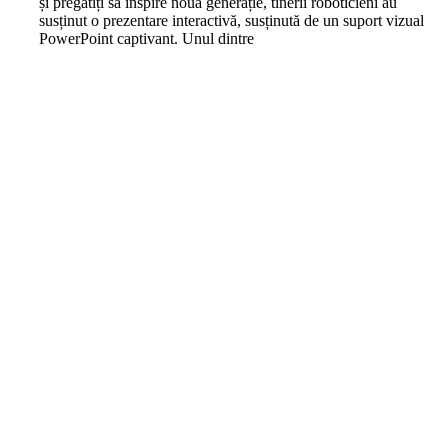
și pregătiți să inspire noua generație, tinerii roboticieni au
susținut o prezentare interactivă, susținută de un suport vizual
PowerPoint captivant. Unul dintre