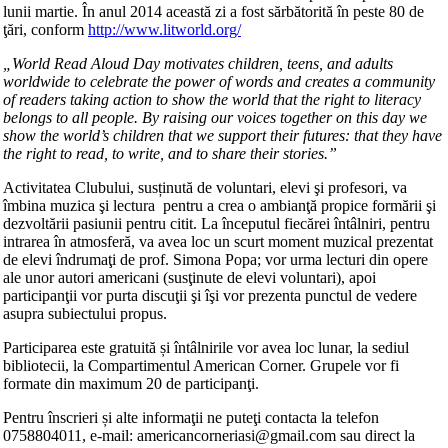
lunii martie. În anul 2014 această zi a fost sărbătorită în peste 80 de
ţări, conform
http://www.litworld.org/
„World Read Aloud Day motivates children, teens, and adults
worldwide to celebrate the power of words and creates a community
of readers taking action to show the world that the right to literacy
belongs to all people. By raising our voices together on this day we
show the world’s children that we support their futures: that they have
the right to read, to write, and to share their stories.”
Activitatea Clubului, susținută de voluntari, elevi şi profesori, va
îmbina muzica şi lectura pentru a crea o ambianţă propice formării şi
dezvoltării pasiunii pentru citit. La începutul fiecărei întâlniri, pentru
intrarea în atmosferă, va avea loc un scurt moment muzical prezentat
de elevi îndrumaţi de prof. Simona Popa; vor urma lecturi din opere
ale unor autori americani (susţinute de elevi voluntari), apoi
participanţii vor purta discuţii şi îşi vor prezenta punctul de vedere
asupra subiectului propus.
Participarea este gratuită și întâlnirile vor avea loc lunar, la sediul
bibliotecii, la Compartimentul American Corner. Grupele vor fi
formate din maximum 20 de participanţi.
Pentru înscrieri și alte informaţii ne puteţi contacta la telefon
0758804011, e-mail: americancorneriasi@gmail.com sau direct la