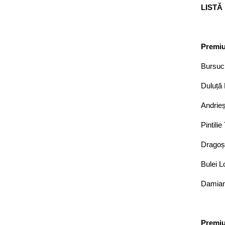
LISTĂ
Premiu
Bursuc 
Duluță 
Andrieș
Pintili
Dragoș 
Bulei L
Damian 
Premiul