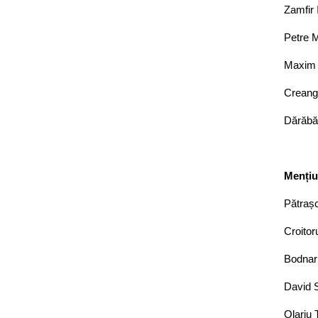
Zamfir 
Petre M
Maxim C
Creangă
Dărăbăn
Menți
Pătrașc
Croitor
Bodnari
David S
Olariu 