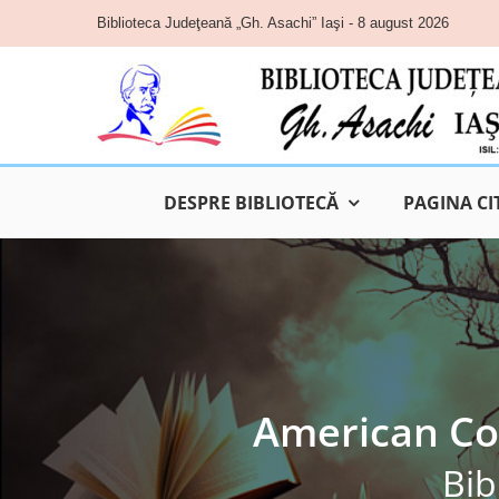
Skip
Biblioteca Judeţeană „Gh. Asachi” Iaşi - 8 august 2026
to
content
DESPRE BIBLIOTECĂ
PAGINA CI
American Co
Bib