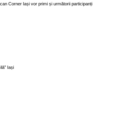
an Corner Iași vor primi și următorii participanți
lă” Iași