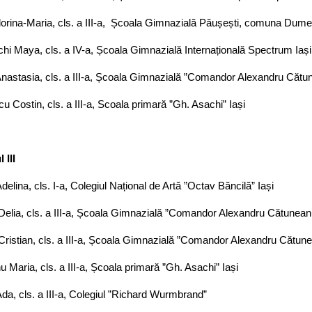
Florina-Maria, cls. a III-a, Școala Gimnazială Păușești, comuna Dume
hi Maya, cls. a IV-a, Școala Gimnazială Internațională Spectrum Iași
nastasia, cls. a III-a, Școala Gimnazială ”Comandor Alexandru Cătun
u Costin, cls. a III-a, Scoala primară ”Gh. Asachi” Iași
 III
Adelina, cls. I-a, Colegiul Național de Artă ”Octav Băncilă” Iași
elia, cls. a III-a, Școala Gimnazială ”Comandor Alexandru Cătuneanu
Cristian, cls. a III-a, Școala Gimnazială ”Comandor Alexandru Cătune
u Maria, cls. a III-a, Școala primară ”Gh. Asachi” Iași
da, cls. a III-a, Colegiul ”Richard Wurmbrand”