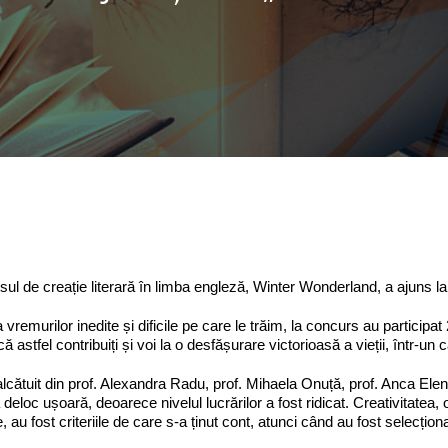
ul de creație literară în limba engleză, Winter Wonderland, a ajuns la 
a vremurilor inedite și dificile pe care le trăim, la concurs au participa
că astfel contribuiți și voi la o desfășurare victorioasă a vieții, într-u
 alcătuit din prof. Alexandra Radu, prof. Mihaela Onuță, prof. Anca Elena
 deloc ușoară, deoarece nivelul lucrărilor a fost ridicat. Creativitatea, 
, au fost criteriile de care s-a ținut cont, atunci când au fost selecționa