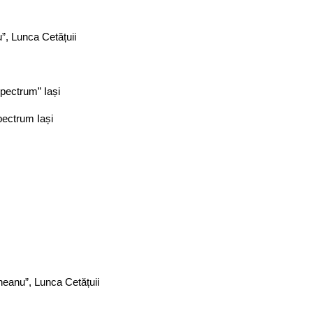
”, Lunca Cetățuii
Spectrum” Iași
pectrum Iași
neanu”, Lunca Cetățuii