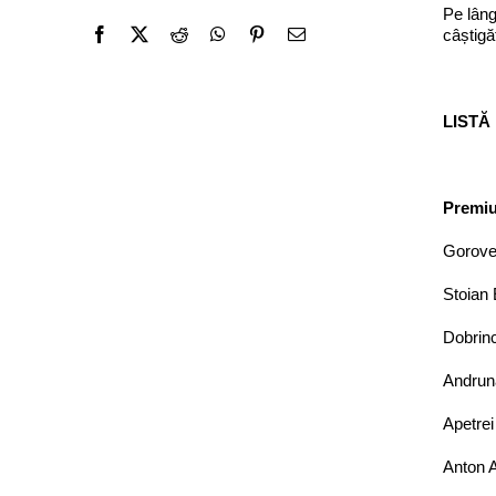
Pe lâng
câștigăt
LIS
TĂ
Premiu
Gorovei
Stoian 
Dobrinc
Andruna
Apetrei
Anton A