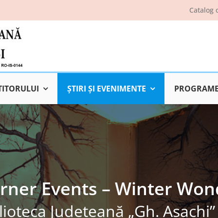
Catalog 
TITORULUI
ŞTIRI ŞI EVENIMENTE
PROGRAME 
rner Events – Winter Won
lioteca Judeţeană „Gh. Asachi” 