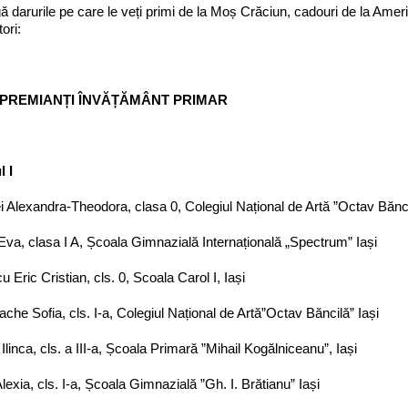
ă darurile pe care le veți primi de la Moș Crăciun, cadouri de la Americ
ori:
 PREMIANȚI ÎNVĂȚĂMÂNT PRIMAR
l I
 Alexandra-Theodora, clasa 0, Colegiul Național de Artă ”Octav Bănci
Eva, clasa I A, Școala Gimnazială Internațională „Spectrum” Iași
u Eric Cristian, cls. 0, Scoala Carol I, Iași
che Sofia, cls. I-a, Colegiul Național de Artă”Octav Băncilă” Iași
 Ilinca, cls. a III-a, Școala Primară ”Mihail Kogălniceanu”, Iași
lexia, cls. I-a, Școala Gimnazială ”Gh. I. Brătianu” Iași