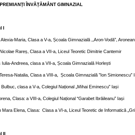
 PREMIANȚI ÎNVĂȚĂMÂNT GIMNAZIAL
l I
Alexia-Maria, Clasa a V-a, Școala Gimnazială ,,Aron-Vodă”, Aronea
Nicolae Rareș, Clasa a VII-a, Liceul Teoretic Dimitrie Cantemir
 Iulia-Andreea, clasa a VII-a, Școala Gimnazială Horlești
e Teresa-Natalia, Clasa a VIII-a, Școala Gimnazială ”Ion Simionescu” I
Bulbuc, clasa a V-a, Colegiul Național „Mihai Eminescu” Iași
orena, Clasa: a VIII-a, Colegiul Național “Garabet Ibrăileanu” Iași
Mara Elena, Clasa: Clasa a VI-a, Liceul Teoretic de Informatică „Gri
 II