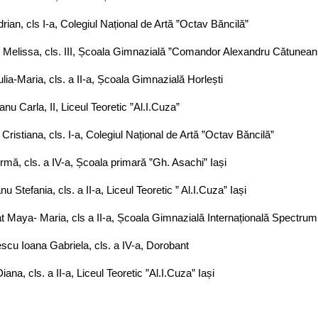
drian, cls I-a, Colegiul Național de Artă ”Octav Băncilă”
Melissa, cls. III, Școala Gimnazială ”Comandor Alexandru Cătuneanu
Iulia-Maria, cls. a II-a, Școala Gimnazială Horlești
nu Carla, II, Liceul Teoretic ”Al.I.Cuza”
Cristiana, cls. I-a, Colegiul Național de Artă ”Octav Băncilă”
rmă, cls. a IV-a, Școala primară ”Gh. Asachi” Iași
u Stefania, cls. a II-a, Liceul Teoretic ” Al.I.Cuza” Iași
at Maya- Maria, cls a II-a, Școala Gimnazială Internațională Spectrum
scu Ioana Gabriela, cls. a IV-a, Dorobant
iana, cls. a II-a, Liceul Teoretic ”Al.I.Cuza” Iași