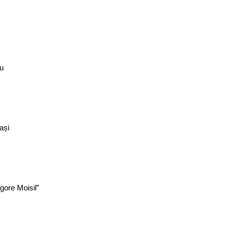
nu
ași
gore Moisil”