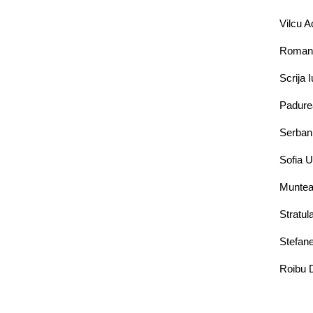
Vilcu A
Roman 
Scrija 
Padurea
Serban 
Sofia U
Muntean
Stratul
Stefane
Roibu D