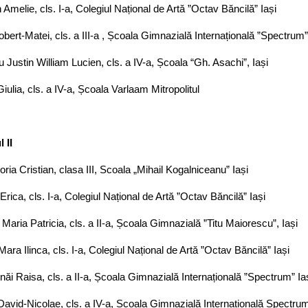
Amelie, cls. I-a, Colegiul Național de Artă ”Octav Băncilă” Iași
obert-Matei, cls. a III-a , Școala Gimnazială Internațională ”Spectrum”
 Justin William Lucien, cls. a IV-a, Școala “Gh. Asachi”, Iași
iulia, cls. a IV-a, Școala Varlaam Mitropolitul
 II
oria Cristian, clasa III, Scoala „Mihail Kogalniceanu” Iași
Erica, cls. I-a, Colegiul Național de Artă ”Octav Băncilă” Iași
 Maria Patricia, cls. a II-a, Școala Gimnazială ”Titu Maiorescu”, Iași
ara Ilinca, cls. I-a, Colegiul Național de Artă ”Octav Băncilă” Iași
năi Raisa, cls. a II-a, Școala Gimnazială Internațională ”Spectrum” Ia
avid-Nicolae, cls. a IV-a, Școala Gimnazială Internațională Spectrum