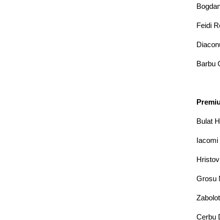
Bogdan 
Feidi R
Diaconu
Barbu G
Premiul
Bulat H
Iacomi 
Hristov
Grosu M
Zabolot
Cerbu D