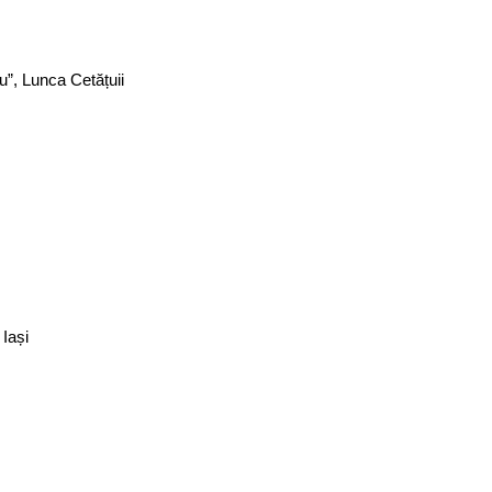
”, Lunca Cetățuii
 Iași