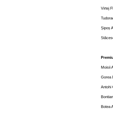
Virtej 
Tudorac
Șipoș A
Stăcesc
Premiul
Moisii 
Gorea D
Antohi 
Bontian
Botea A