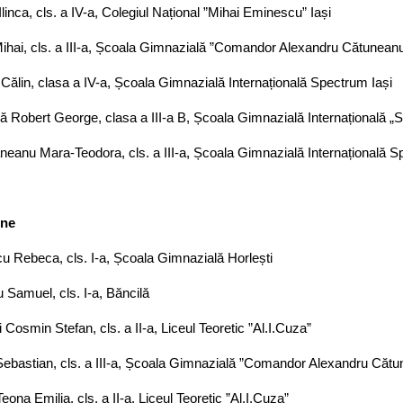
Ilinca, cls. a IV-a, Colegiul Național ”Mihai Eminescu” Iași
ihai, cls. a III-a, Școala Gimnazială ”Comandor Alexandru Cătuneanu
ălin, clasa a IV-a, Școala Gimnazială Internațională Spectrum Iași
 Robert George, clasa a III-a B, Școala Gimnazială Internațională „
eanu Mara-Teodora, cls. a III-a, Școala Gimnazială Internațională S
une
u Rebeca, cls. I-a, Școala Gimnazială Horlești
u Samuel, cls. I-a, Băncilă
 Cosmin Stefan, cls. a II-a, Liceul Teoretic ”Al.I.Cuza”
ebastian, cls. a III-a, Școala Gimnazială ”Comandor Alexandru Cătu
Teona Emilia, cls. a II-a, Liceul Teoretic ”Al.I.Cuza”