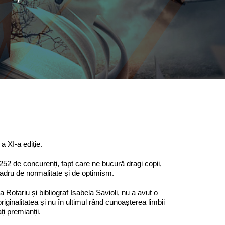
a XI-a ediție.
t 252 de concurenți, fapt care ne bucură dragi copii,
n cadru de normalitate și de optimism.
 Rotariu și bibliograf Isabela Savioli, nu a avut o
originalitatea și nu în ultimul rând cunoașterea limbii
ți premianții.