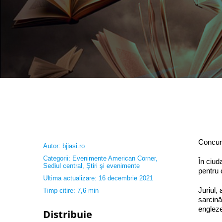
Concurs
Autor:
bjiasi.ro
Categorii:
Evenimente American Corner
,
În ciud
Sediul central
,
Ştiri şi evenimente
pentru 
Ultima actualizare: 16 decembrie 2021
Juriul,
Timp citire: 7,6 min
sarcină
engleze
Distribuie