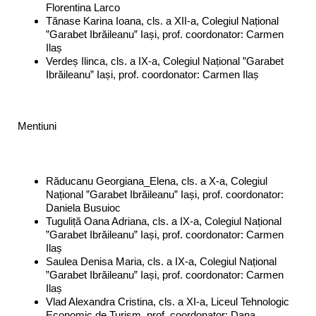
Florentina Larco
Tănase Karina Ioana, cls. a XII-a, Colegiul Național
”Garabet Ibrăileanu” Iași, prof. coordonator: Carmen
Ilaș
Verdeș Ilinca, cls. a IX-a, Colegiul Național ”Garabet
Ibrăileanu” Iași, prof. coordonator: Carmen Ilaș
Mentiuni
Răducanu Georgiana_Elena, cls. a X-a, Colegiul
Național ”Garabet Ibrăileanu” Iași, prof. coordonator:
Daniela Busuioc
Tuguliță Oana Adriana, cls. a IX-a, Colegiul Național
”Garabet Ibrăileanu” Iași, prof. coordonator: Carmen
Ilaș
Saulea Denisa Maria, cls. a IX-a, Colegiul Național
”Garabet Ibrăileanu” Iași, prof. coordonator: Carmen
Ilaș
Vlad Alexandra Cristina, cls. a XI-a, Liceul Tehnologic
Economic de Turism, prof. coordonator: Dana