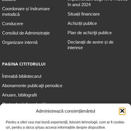
în anul 2024
Coordonare și îndrumare
Situații financiare
metodică
Achiziții publice
Conducere
Plan de achiziţii publice
Consiliul de Administrație
Declarații de avere și de
Organizare internă
interese
PAGINA CITITORULUI
Întreabă bibliotecarul
Abonamente publicaţii periodice
Anuare, bibliografii
Cartea lunii din colecțiile
speciale
Administrează consimțământul
Informații pentru copii
Pentru a oferi cea mai bună experiență, folosim tehnologii, cum ar fi cookie-
uri, pentru a stoca și/sau accesa informațiile despre dispozitive.
Informații pentru adolescenți