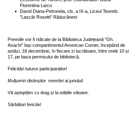
Florentina Larco
David Diana-Petronela, cls. a IX-a, Liceul Teoretic
”Lascăr Rosetti” Răducăneni
Premiile vor fi ridicate de la Biblioteca Județeană ”Gh.
Asachi” Iași compartimentul American Corner, începând de
astăzi, 18 decembrie, în fiecare zi lucrătoare, între orele 10 și
17, pe baza permisului de bibliotecă.
Felicitări tuturor participanților!
Mulțumiri distinșilor membri ai juriului!
Vă așteptăm cu drag și la edițiile viitoare.
Sărbători fericite!