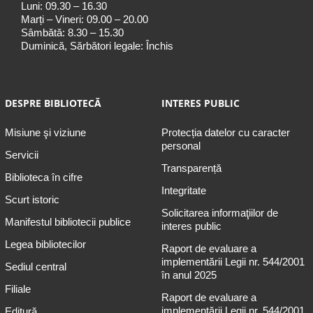
Luni: 09.30 – 16.30
Marți – Vineri: 09.00 – 20.00
Sâmbătă: 8.30 – 15.30
Duminică, Sărbători legale: Închis
DESPRE BIBLIOTECĂ
INTERES PUBLIC
Misiune şi viziune
Protecția datelor cu caracter
personal
Servicii
Transparență
Biblioteca în cifre
Integritate
Scurt istoric
Solicitarea informaţiilor de
Manifestul bibliotecii publice
interes public
Legea bibliotecilor
Raport de evaluare a
implementării Legii nr. 544/2001
Sediul central
în anul 2025
Filiale
Raport de evaluare a
implementării Legii nr. 544/2001
Editură