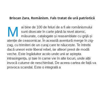
Briscan Zara, Românism. Fals tratat de ură patriotică
M
ai bine de 100 de feluri de a fi ale românismului
sunt disecate în carte până la nivel atomic,
măsurate, catalogate și reasamblate cu grijă și
atenție de ceasornicar. În această aventură merge în zig-
zag, cu trimiteri de un curaj care te năucește. Te întrebi
dacă uneori este liberal rebel, iar alteori preot de modă
veche. Este îngăduitor acolo unde unii ar aștepta
intrasingența, și taie în carne vie în alte locuri, unde alții
invocă cutume de neschimbat. De aceea cartea de față va
provoca scandal. Este o integrală a