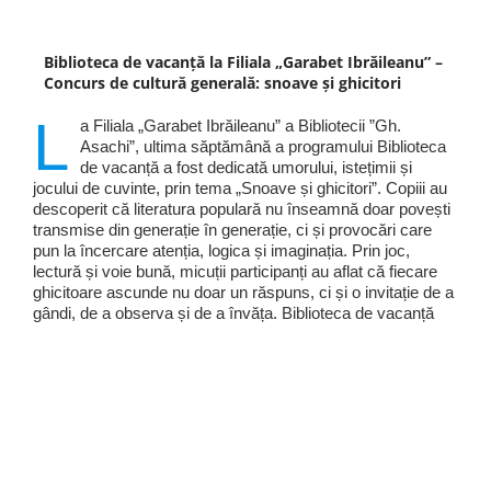
Biblioteca de vacanță la Filiala „Garabet Ibrăileanu” –
Concurs de cultură generală: snoave și ghicitori
L
a Filiala „Garabet Ibrăileanu” a Bibliotecii ”Gh.
Asachi”, ultima săptămână a programului Biblioteca
de vacanță a fost dedicată umorului, istețimii și
jocului de cuvinte, prin tema „Snoave și ghicitori”. Copiii au
descoperit că literatura populară nu înseamnă doar povești
transmise din generație în generație, ci și provocări care
pun la încercare atenția, logica și imaginația. Prin joc,
lectură și voie bună, micuții participanți au aflat că fiecare
ghicitoare ascunde nu doar un răspuns, ci și o invitație de a
gândi, de a observa și de a învăța. Biblioteca de vacanță