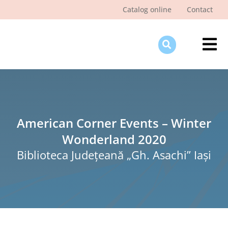
Skip
Catalog online
Contact
to
content
Tog
Nav
Des
Pagi
Şti
American Corner Events – Winter
Wonderland 2020
Pro
Biblioteca Judeţeană „Gh. Asachi” Iaşi
Int