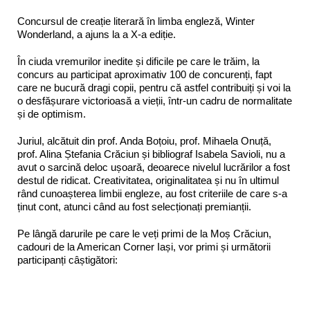
Concursul de creație literară în limba engleză, Winter
Wonderland, a ajuns la a X-a ediție.
În ciuda vremurilor inedite și dificile pe care le trăim, la
concurs au participat aproximativ 100 de concurenți, fapt
care ne bucură dragi copii, pentru că astfel contribuiți și voi la
o desfășurare victorioasă a vieții, într-un cadru de normalitate
și de optimism.
Juriul, alcătuit din prof. Anda Boțoiu, prof. Mihaela Onuță,
prof. Alina Ștefania Crăciun și bibliograf Isabela Savioli, nu a
avut o sarcină deloc ușoară, deoarece nivelul lucrărilor a fost
destul de ridicat. Creativitatea, originalitatea și nu în ultimul
rând cunoașterea limbii engleze, au fost criteriile de care s-a
ținut cont, atunci când au fost selecționați premianții.
Pe lângă darurile pe care le veți primi de la Moș Crăciun,
cadouri de la American Corner Iași, vor primi și următorii
participanți câștigători: