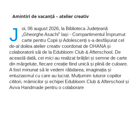
Amintiri de vacanță – atelier creativ
J
oi, 06 august 2026, la Biblioteca Județeană
„Gheorghe Asachi” Iași - Compartimentul Împrumut
carte pentru Copii și Adolescenți s-a desfășurat cel
de-al doilea atelier creativ coordonat de OHANA și
colaboratorii săi de la Edubloom Club & Afterschool. De
această dată, cei mici au realizat brățări și semne de carte
din mărgeluțe, fiecare creație fiind unică și plină de culoare.
A fost minunat să le vedem răbdarea, imaginația și
entuziasmul cu care au lucrat. Mulțumim tuturor copiilor
cititori, mămicilor și echipei Edubloom Club & Afterschool și
Avva Handmade pentru o colaborare