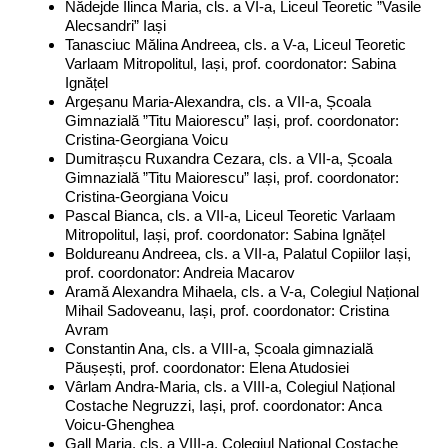
Nădejde Ilinca Maria, cls. a VI-a, Liceul Teoretic ”Vasile
Alecsandri” Iași
Tanasciuc Mălina Andreea, cls. a V-a, Liceul Teoretic
Varlaam Mitropolitul, Iași, prof. coordonator: Sabina
Ignățel
Argeșanu Maria-Alexandra, cls. a VII-a, Școala
Gimnazială ”Titu Maiorescu” Iași, prof. coordonator:
Cristina-Georgiana Voicu
Dumitrașcu Ruxandra Cezara, cls. a VII-a, Școala
Gimnazială ”Titu Maiorescu” Iași, prof. coordonator:
Cristina-Georgiana Voicu
Pascal Bianca, cls. a VII-a, Liceul Teoretic Varlaam
Mitropolitul, Iași, prof. coordonator: Sabina Ignățel
Boldureanu Andreea, cls. a VII-a, Palatul Copiilor Iași,
prof. coordonator: Andreia Macarov
Aramă Alexandra Mihaela, cls. a V-a, Colegiul Național
Mihail Sadoveanu, Iași, prof. coordonator: Cristina
Avram
Constantin Ana, cls. a VIII-a, Școala gimnazială
Păușești, prof. coordonator: Elena Atudosiei
Vârlam Andra-Maria, cls. a VIII-a, Colegiul Național
Costache Negruzzi, Iași, prof. coordonator: Anca
Voicu-Ghenghea
Gall Maria, cls. a VIII-a, Colegiul Național Costache