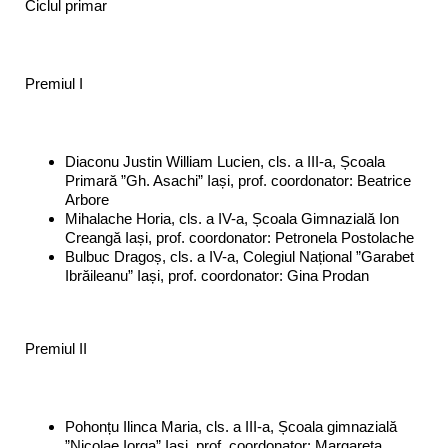
Ciclul primar
Premiul I
Diaconu Justin William Lucien, cls. a III-a, Școala
Primară ”Gh. Asachi” Iași, prof. coordonator: Beatrice
Arbore
Mihalache Horia, cls. a IV-a, Școala Gimnazială Ion
Creangă Iași, prof. coordonator: Petronela Postolache
Bulbuc Dragoș, cls. a IV-a, Colegiul Național ”Garabet
Ibrăileanu” Iași, prof. coordonator: Gina Prodan
Premiul II
Pohonțu Ilinca Maria, cls. a III-a, Școala gimnazială
”Nicolae Iorga” Iași, prof. coordonator: Margareta