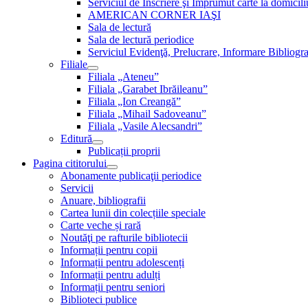
Serviciul de Inscriere şi Împrumut carte la domici
AMERICAN CORNER IAŞI
Sala de lectură
Sala de lectură periodice
Serviciul Evidenţă, Prelucrare, Informare Bibliogra
Filiale
Filiala „Ateneu”
Filiala „Garabet Ibrăileanu”
Filiala „Ion Creangă”
Filiala „Mihail Sadoveanu”
Filiala „Vasile Alecsandri”
Editură
Publicații proprii
Pagina cititorului
Abonamente publicaţii periodice
Servicii
Anuare, bibliografii
Cartea lunii din colecțiile speciale
Carte veche și rară
Noutăţi pe rafturile bibliotecii
Informații pentru copii
Informații pentru adolescenți
Informații pentru adulți
Informații pentru seniori
Biblioteci publice