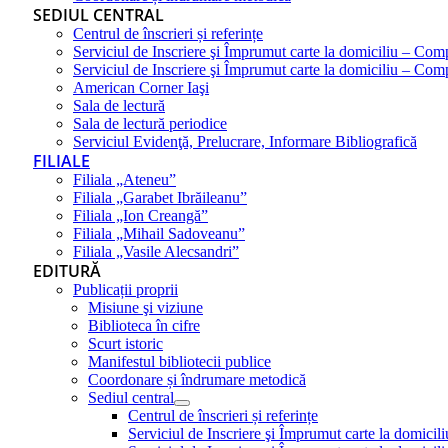
SEDIUL CENTRAL
Centrul de înscrieri și referințe
Serviciul de Inscriere şi Împrumut carte la domiciliu – Com
Serviciul de Inscriere şi Împrumut carte la domiciliu – Co
American Corner Iaşi
Sala de lectură
Sala de lectură periodice
Serviciul Evidenţă, Prelucrare, Informare Bibliografică
FILIALE
Filiala „Ateneu”
Filiala „Garabet Ibrăileanu”
Filiala „Ion Creangă”
Filiala „Mihail Sadoveanu”
Filiala „Vasile Alecsandri”
EDITURĂ
Publicații proprii
Misiune şi viziune
Biblioteca în cifre
Scurt istoric
Manifestul bibliotecii publice
Coordonare și îndrumare metodică
Sediul central
Centrul de înscrieri și referințe
Serviciul de Inscriere şi Împrumut carte la domici