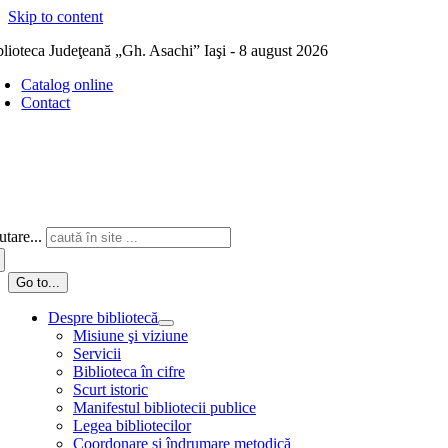
Skip to content
blioteca Judeţeană „Gh. Asachi” Iaşi - 8 august 2026
Catalog online
Contact
tare...
Go to...
Despre bibliotecă
Misiune şi viziune
Servicii
Biblioteca în cifre
Scurt istoric
Manifestul bibliotecii publice
Legea bibliotecilor
Coordonare și îndrumare metodică