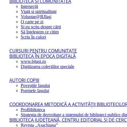
BIBLIOTECA ŞI COMUNITATEA
Intersecţii
Viaţă şi spiritualitate
Voluntar@BJIaşi
O carte pe zi
Şi eu scriu despre cărţi
Să înţelegem ce citim
Scriu în culori
CURSURI PENTRU COMUNITATE
BIBLIOTECA ÎN EPOCA DIGITALĂ
www.bjiasi.ro
Digitizarea colecţiilor speciale
AUTORI COPIII
Poveştile Iaşului
Poemele Iaşului
COORDONAREA METODICĂ A ACTIVITĂŢII BIBLIOTECILOR
ProBiblioteca
Strategia de dezvoltare a sistemului de biblioteci publice din
BIBLIOTECA JUDEŢEANĂ, CENTRU EDITORIAL ŞI DE CER
Revista „Asachiana”