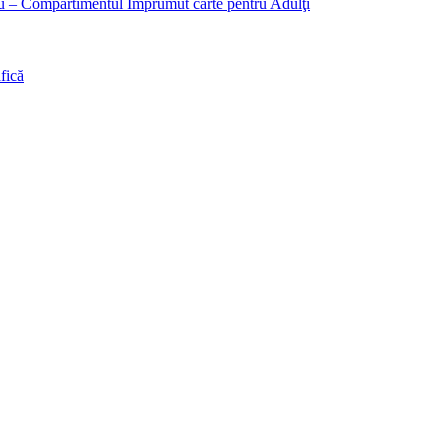
liu – Compartimentul Împrumut carte pentru Adulţi
fică