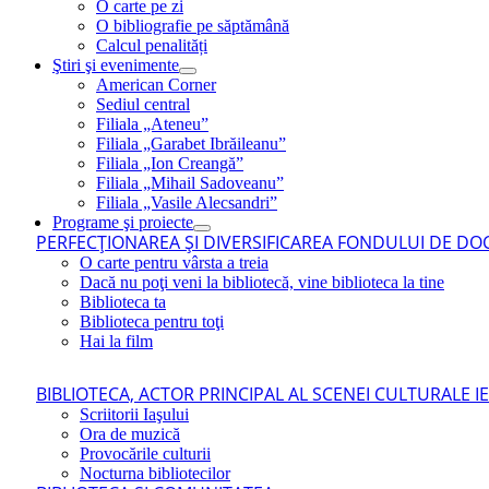
O carte pe zi
O bibliografie pe săptămână
Calcul penalități
Ştiri şi evenimente
American Corner
Sediul central
Filiala „Ateneu”
Filiala „Garabet Ibrăileanu”
Filiala „Ion Creangă”
Filiala „Mihail Sadoveanu”
Filiala „Vasile Alecsandri”
Programe şi proiecte
PERFECŢIONAREA ŞI DIVERSIFICAREA FONDULUI DE DOC
O carte pentru vârsta a treia
Dacă nu poţi veni la bibliotecă, vine biblioteca la tine
Biblioteca ta
Biblioteca pentru toţi
Hai la film
BIBLIOTECA, ACTOR PRINCIPAL AL SCENEI CULTURALE I
Scriitorii Iaşului
Ora de muzică
Provocările culturii
Nocturna bibliotecilor