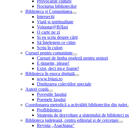
Provocările culturii
Nocturna bibliotecilor
Biblioteca și Comunitatea
Intersecţii
Viaţă şi spiritualitate
Voluntar@BJIaşi
O carte pe zi
Şi eu scriu despre cărţi
Să înţelegem ce citim
Scriu în culori
Cursuri pentru comunitate
Cursuri de limba engleză pentru seniori
E-tiquette, please!
Exist, deci mi-e foame!
Biblioteca în epoca digitală
www.bjiasi.ro
Digitizarea colecţiilor speciale
Autori copiii
Poveştile Iaşului
Poemele Iaşului
Coordonarea metodică a activităţii bibliotecilor din judeţ
ProBiblioteca
Strategia de dezvoltare a sistemului de biblioteci pu
Biblioteca judeţeană, centru editorial şi de cercetare
Revista „Asachiana”