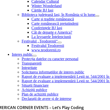
Calendar Cultural
Winter Wonderland
Cărţile BJ Iaşi
Biblioteca judeţeană Iaşi, în România şi în lume
Carte şi tradiţie românească
Carte românească pretutindeni
Conferințele BJ Iași
Cât de departe e America?
La Izvoarele Înţelepciunii
Festivalul „Teodorenii“
Festivalul Teodorenii
www.teodorenii.ro
Interes public
Protecția datelor cu caracter personal
Transparență
Integritate
Solicitarea informaţiilor de interes public
Raport de evaluare a implementării Legii nr. 544/2001 în
Raport de evaluare a implementării Legii nr. 544/2001 în
Situații financiare
Achiziții publice
Plan de achiziţii publice
Declarații de avere și de interese
ERICAN CORNER EVENTS – Let’s Play Coding