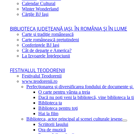
Calendar Cultural
Winter Wonderland
Cărţile BJ Iaşi
BIBLIOTECA JUDEŢEANĂ IAŞI, ÎN ROMÂNIA ŞI ÎN LUME
Carte şi tradiţie românească
Carte românească pretutindeni
Conferințele BJ Iași
Cât de departe e America?
La Izvoarele Înţelepciunii
FESTIVALUL TEODORENII
Festivalul Teodorenii
www.teodorenii.ro
Perfecţionarea şi diversificarea fondului de documente şi a
O carte pentru vârsta a treia
Dacă nu poţi veni la bibliotecă, vine biblioteca la t
Biblioteca ta
Biblioteca pentru toţi
Hai la film
Biblioteca, actor principal al scenei culturale ieşene
Scriitorii Iaşului
Ora de muzică