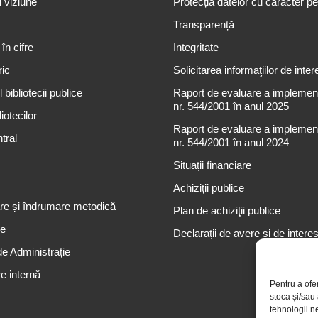
i viziune
Protecția datelor cu caracter p
Transparență
 în cifre
Integritate
ric
Solicitarea informaţiilor de inter
 bibliotecii publice
Raport de evaluare a implementă
nr. 544/2001 în anul 2025
iotecilor
Raport de evaluare a implementă
tral
nr. 544/2001 în anul 2024
Situații financiare
Achiziții publice
re și îndrumare metodică
Plan de achiziţii publice
re
Declarații de avere și de intere
de Administrație
e internă
Pentru a ofe
stoca și/sau
tehnologii n