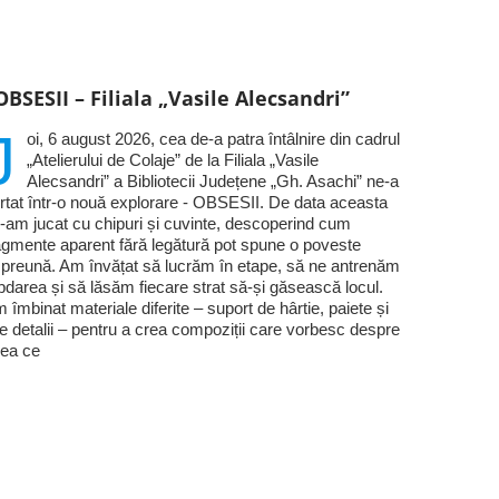
OBSESII – Filiala „Vasile Alecsandri”
J
oi, 6 august 2026, cea de-a patra întâlnire din cadrul
„Atelierului de Colaje” de la Filiala „Vasile
Alecsandri” a Bibliotecii Județene „Gh. Asachi” ne-a
rtat într-o nouă explorare - OBSESII. De data aceasta
-am jucat cu chipuri și cuvinte, descoperind cum
agmente aparent fără legătură pot spune o poveste
preună. Am învățat să lucrăm în etape, să ne antrenăm
bdarea și să lăsăm fiecare strat să-și găsească locul.
 îmbinat materiale diferite – suport de hârtie, paiete și
te detalii – pentru a crea compoziții care vorbesc despre
ea ce