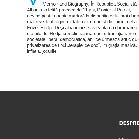
Memoir and Biography. În Republica Socialistă
Albania, o fetiță precoce de 11 ani, Pionier al Patriei,
devine peste noapte martoră la dispariția celui mai dur ș
mai rezistent regim dictatorial comunist din lume: cel al 
Enver Hodja. Deși albanezii se așteaptă ca dărâmarea
statuilor lui Hodja și Stalin să marcheze tranziția spre o
societate liberă, democratică, anii ce urmează aduc cu 
privatizarea de tipul „terapiei de șoc", imigrația masivă,
inflația, jocurile
DESPRE