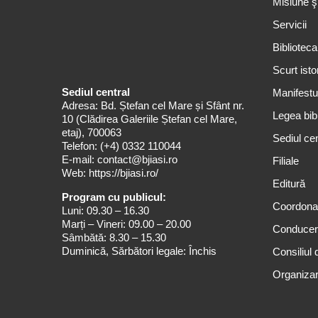
Misiune ş
Servicii
Biblioteca
Scurt isto
Sediul central
Manifestul
Adresa: Bd. Ștefan cel Mare și Sfânt nr.
Legea bibl
10 (Clădirea Galeriile Ștefan cel Mare,
etaj), 700063
Sediul cen
Telefon:
(+4) 0332 110044
E-mail:
contact@bjiasi.ro
Filiale
Web:
https://bjiasi.ro/
Editură
Program cu publicul:
Coordona
Luni: 09.30 – 16.30
Marți – Vineri: 09.00 – 20.00
Conduce
Sâmbătă: 8.30 – 15.30
Duminică, Sărbători legale: Închis
Consiliul 
Organizar