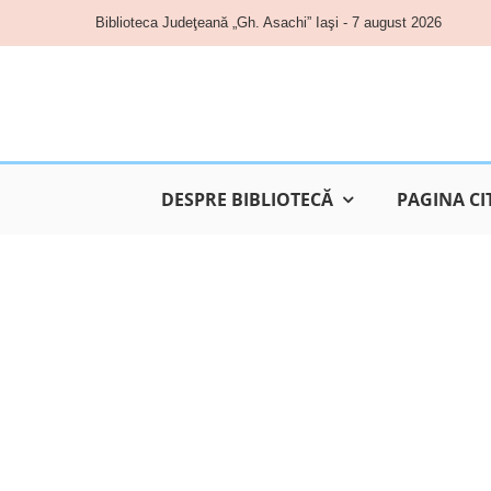
Skip
Biblioteca Judeţeană „Gh. Asachi” Iaşi - 7 august 2026
to
content
DESPRE BIBLIOTECĂ
PAGINA CI