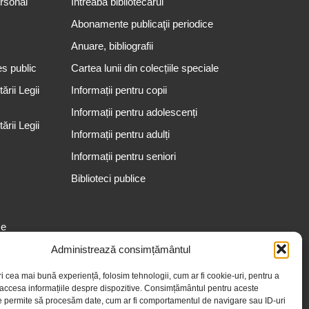
ersonal
Întreabă bibliotecarul
Abonamente publicaţii periodice
Anuare, bibliografii
es public
Cartea lunii din colecțiile speciale
rii Legii
Informații pentru copii
Informații pentru adolescenți
rii Legii
Informații pentru adulți
Informații pentru seniori
Biblioteci publice
se
Administrează consimțământul
ri cea mai bună experiență, folosim tehnologii, cum ar fi cookie-uri, pentru a
 accesa informațiile despre dispozitive. Consimțământul pentru aceste
e permite să procesăm date, cum ar fi comportamentul de navigare sau ID-uri