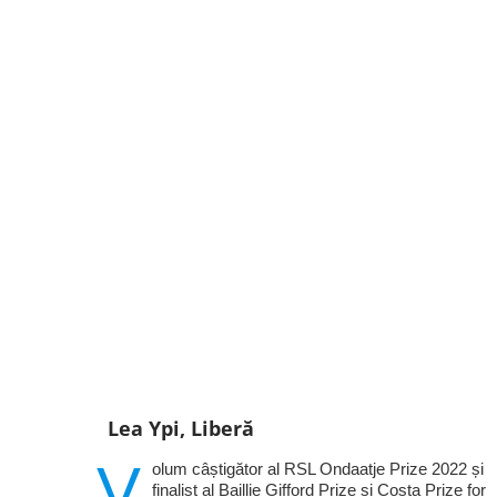
Lea Ypi, Liberă
V
olum câștigător al RSL Ondaatje Prize 2022 și
finalist al Baillie Gifford Prize și Costa Prize for