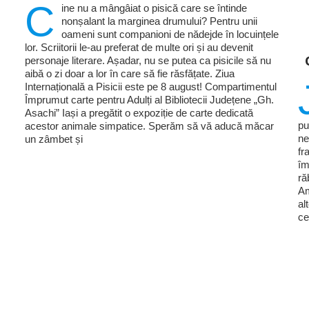
C
ine nu a mângâiat o pisică care se întinde
nonșalant la marginea drumului? Pentru unii
oameni sunt companioni de nădejde în locuințele
lor. Scriitorii le-au preferat de multe ori și au devenit
personaje literare. Așadar, nu se putea ca pisicile să nu
aibă o zi doar a lor în care să fie răsfățate. Ziua
Internațională a Pisicii este pe 8 august! Compartimentul
Împrumut carte pentru Adulți al Bibliotecii Județene „Gh.
Asachi” Iași a pregătit o expoziție de carte dedicată
pu
acestor animale simpatice. Sperăm să vă aducă măcar
ne
un zâmbet și
fr
îm
ră
Am
al
ce