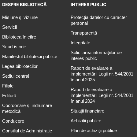
DESPRE BIBLIOTECĂ
INTERES PUBLIC
Misiune şi viziune
Protecția datelor cu caracter
personal
Servicii
Transparență
Biblioteca în cifre
Integritate
Scurt istoric
Solicitarea informaţiilor de
Manifestul bibliotecii publice
interes public
Legea bibliotecilor
Raport de evaluare a
implementării Legii nr. 544/2001
Sediul central
în anul 2025
Filiale
Raport de evaluare a
implementării Legii nr. 544/2001
Editură
în anul 2024
Coordonare și îndrumare
Situații financiare
metodică
Achiziții publice
Conducere
Plan de achiziţii publice
Consiliul de Administrație