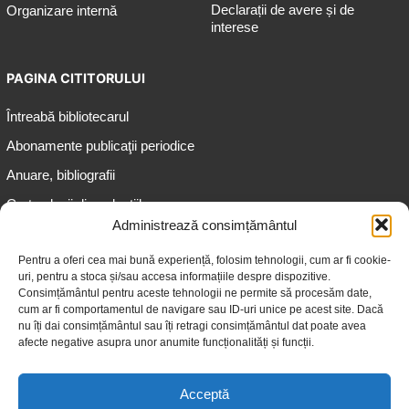
Declarații de avere și de
Organizare internă
interese
PAGINA CITITORULUI
Întreabă bibliotecarul
Abonamente publicaţii periodice
Anuare, bibliografii
Cartea lunii din colecțiile
speciale
Administrează consimțământul
Informații pentru copii
Pentru a oferi cea mai bună experiență, folosim tehnologii, cum ar fi cookie-
uri, pentru a stoca și/sau accesa informațiile despre dispozitive.
Informații pentru adolescenți
Consimțământul pentru aceste tehnologii ne permite să procesăm date,
Informații pentru adulți
cum ar fi comportamentul de navigare sau ID-uri unice pe acest site. Dacă
nu îți dai consimțământul sau îți retragi consimțământul dat poate avea
Informații pentru seniori
afecte negative asupra unor anumite funcționalități și funcții.
Biblioteci publice
Acceptă