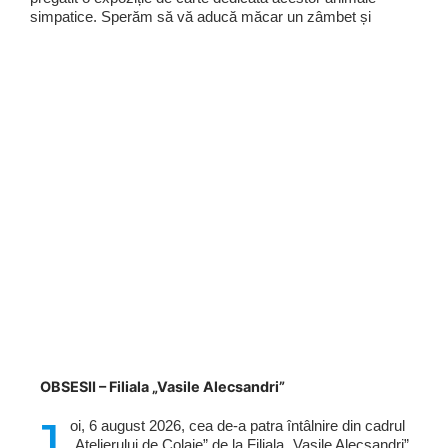
simpatice. Sperăm să vă aducă măcar un zâmbet și
OBSESII – Filiala „Vasile Alecsandri”
J
oi, 6 august 2026, cea de-a patra întâlnire din cadrul
„Atelierului de Colaje” de la Filiala „Vasile Alecsandri”