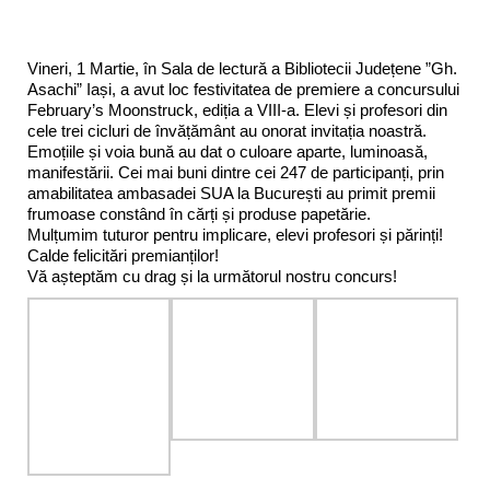
Vineri, 1 Martie, în Sala de lectură a Bibliotecii Județene ”Gh.
Asachi” Iași, a avut loc festivitatea de premiere a concursului
February’s Moonstruck, ediția a VIII-a. Elevi și profesori din
cele trei cicluri de învățământ au onorat invitația noastră.
Emoțiile și voia bună au dat o culoare aparte, luminoasă,
manifestării. Cei mai buni dintre cei 247 de participanți, prin
amabilitatea ambasadei SUA la București au primit premii
frumoase constând în cărți și produse papetărie.
Mulțumim tuturor pentru implicare, elevi profesori și părinți!
Calde felicitări premianților!
Vă așteptăm cu drag și la următorul nostru concurs!