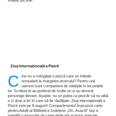
inflația, jocurile
Ziua Internațională a Pisicii
C
ine nu a mângâiat o pisică care se întinde
nonșalant la marginea drumului? Pentru unii
oameni sunt companioni de nădejde în locuințele
lor. Scriitorii le-au preferat de multe ori și au devenit
personaje literare. Așadar, nu se putea ca pisicile să nu aibă
o zi doar a lor în care să fie răsfățate. Ziua Internațională a
Pisicii este pe 8 august! Compartimentul Împrumut carte
pentru Adulți al Bibliotecii Județene „Gh. Asachi” Iași a
pregătit o expoziție de carte dedicată acestor animale