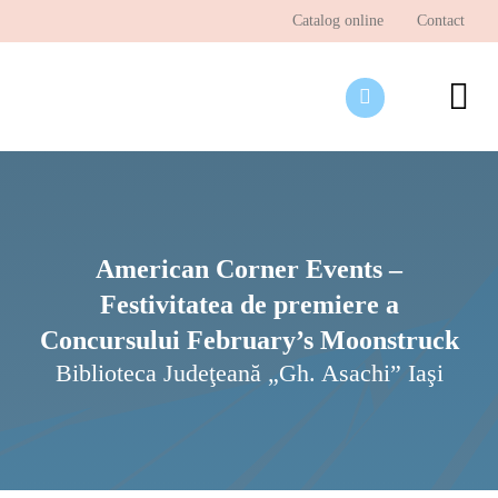
Skip
Catalog online
Contact
to
content
To
Nav
Desp
Pagi
Ştir
American Corner Events –
Festivitatea de premiere a
Prog
Concursului February’s Moonstruck
Inte
Biblioteca Judeţeană „Gh. Asachi” Iaşi