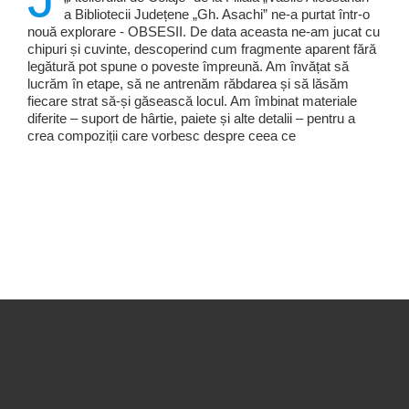
a Bibliotecii Județene „Gh. Asachi” ne-a purtat într-o
nouă explorare - OBSESII. De data aceasta ne-am jucat cu
chipuri și cuvinte, descoperind cum fragmente aparent fără
legătură pot spune o poveste împreună. Am învățat să
lucrăm în etape, să ne antrenăm răbdarea și să lăsăm
fiecare strat să-și găsească locul. Am îmbinat materiale
diferite – suport de hârtie, paiete și alte detalii – pentru a
crea compoziții care vorbesc despre ceea ce