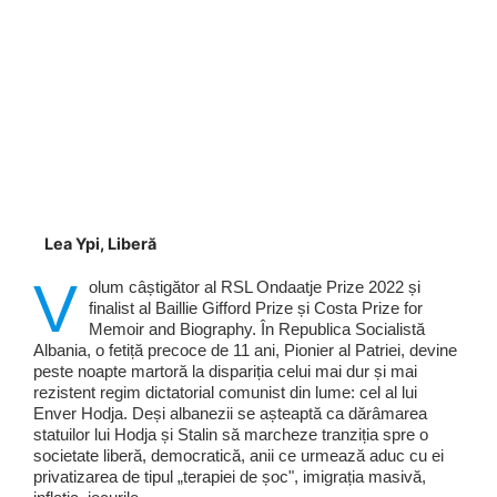
Lea Ypi, Liberă
V
olum câștigător al RSL Ondaatje Prize 2022 și
finalist al Baillie Gifford Prize și Costa Prize for
Memoir and Biography. În Republica Socialistă
Albania, o fetiță precoce de 11 ani, Pionier al Patriei, devine
peste noapte martoră la dispariția celui mai dur și mai
rezistent regim dictatorial comunist din lume: cel al lui
Enver Hodja. Deși albanezii se așteaptă ca dărâmarea
statuilor lui Hodja și Stalin să marcheze tranziția spre o
societate liberă, democratică, anii ce urmează aduc cu ei
privatizarea de tipul „terapiei de șoc", imigrația masivă,