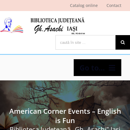
Skip
Catalog online
Contact
to
content
Cautare...
Go to...
Despre bibliotecă
Pagina cititorului
American Corner Events – English
is Fun
Ştiri şi evenimente
Biblioteca Judeţeană „Gh. Asachi” Iaşi