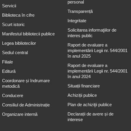
personal
Servicii
Transparență
Biblioteca în cifre
Integritate
Scurt istoric
Solicitarea informaţiilor de
Manifestul bibliotecii publice
interes public
Legea bibliotecilor
Raport de evaluare a
implementării Legii nr. 544/2001
Sediul central
în anul 2025
Filiale
Raport de evaluare a
implementării Legii nr. 544/2001
Editură
în anul 2024
Coordonare și îndrumare
Situații financiare
metodică
Achiziții publice
Conducere
Plan de achiziţii publice
Consiliul de Administrație
Declarații de avere și de
Organizare internă
interese