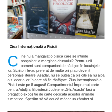
Ziua Internațională a Pisicii
C
ine nu a mângâiat o pisică care se întinde
nonșalant la marginea drumului? Pentru unii
oameni sunt companioni de nădejde în locuințele
lor. Scriitorii le-au preferat de multe ori și au devenit
personaje literare. Așadar, nu se putea ca pisicile să nu aibă
o zi doar a lor în care să fie răsfățate. Ziua Internațională a
Pisicii este pe 8 august! Compartimentul Împrumut carte
pentru Adulți al Bibliotecii Județene „Gh. Asachi” Iași a
pregătit o expoziție de carte dedicată acestor animale
simpatice. Sperăm să vă aducă măcar un zâmbet și