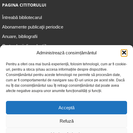
PAGINA CITITORULUI
Întreabă bibliotecarul
Abonamente publicaţii periodice
Anuare, bibliografii
Cartea lunii din colecțiile
speciale
Administrează consimțământul
Informații pentru copii
Pentru a oferi cea mai bună experiență, folosim tehnologii, cum ar fi cookie-
uri, pentru a stoca și/sau accesa informațiile despre dispozitive.
Informații pentru adolescenți
Consimțământul pentru aceste tehnologii ne permite să procesăm date,
Informații pentru adulți
cum ar fi comportamentul de navigare sau ID-uri unice pe acest site. Dacă
nu îți dai consimțământul sau îți retragi consimțământul dat poate avea
Informații pentru seniori
afecte negative asupra unor anumite funcționalități și funcții.
Biblioteci publice
Acceptă
Refuză