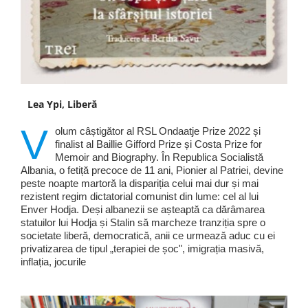
Lea Ypi, Liberă
V
olum câștigător al RSL Ondaatje Prize 2022 și
finalist al Baillie Gifford Prize și Costa Prize for
Memoir and Biography. În Republica Socialistă
Albania, o fetiță precoce de 11 ani, Pionier al Patriei, devine
peste noapte martoră la dispariția celui mai dur și mai
rezistent regim dictatorial comunist din lume: cel al lui
Enver Hodja. Deși albanezii se așteaptă ca dărâmarea
statuilor lui Hodja și Stalin să marcheze tranziția spre o
societate liberă, democratică, anii ce urmează aduc cu ei
privatizarea de tipul „terapiei de șoc", imigrația masivă,
inflația, jocurile