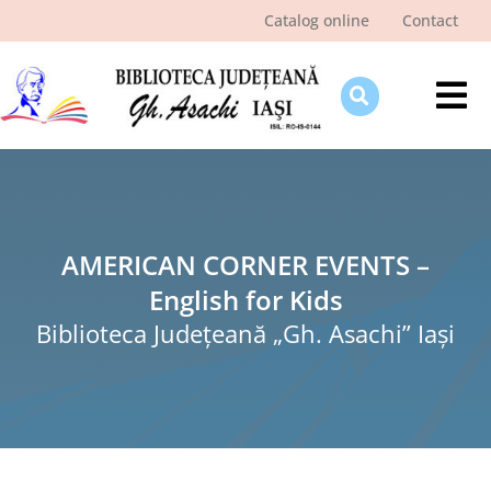
Skip
Catalog online
Contact
to
content
Tog
Nav
Despre bibliotecă
Pagina cititorului
Ştiri şi evenimente
AMERICAN CORNER EVENTS –
English for Kids
Programe şi proiecte
Biblioteca Judeţeană „Gh. Asachi” Iaşi
Interes public