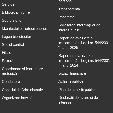
personal
Servicii
Transparență
Biblioteca în cifre
Integritate
Scurt istoric
Solicitarea informaţiilor de
Manifestul bibliotecii publice
interes public
Legea bibliotecilor
Raport de evaluare a
implementării Legii nr. 544/2001
Sediul central
în anul 2025
Filiale
Raport de evaluare a
implementării Legii nr. 544/2001
Editură
în anul 2024
Coordonare și îndrumare
Situații financiare
metodică
Achiziții publice
Conducere
Plan de achiziţii publice
Consiliul de Administrație
Declarații de avere și de
Organizare internă
interese