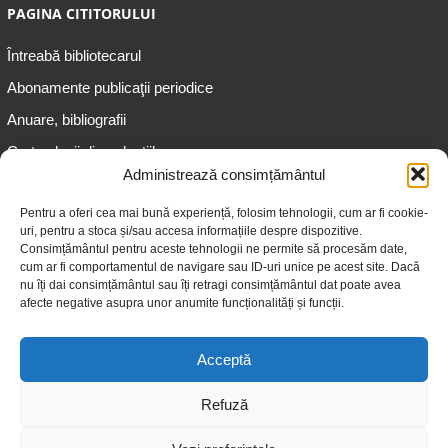
PAGINA CITITORULUI
Întreabă bibliotecarul
Abonamente publicaţii periodice
Anuare, bibliografii
Cartea lunii din colecțiile
speciale
Administrează consimțământul
Informații pentru copii
Pentru a oferi cea mai bună experiență, folosim tehnologii, cum ar fi cookie-
uri, pentru a stoca și/sau accesa informațiile despre dispozitive.
Informații pentru adolescenți
Consimțământul pentru aceste tehnologii ne permite să procesăm date,
Informații pentru adulți
cum ar fi comportamentul de navigare sau ID-uri unice pe acest site. Dacă
nu îți dai consimțământul sau îți retragi consimțământul dat poate avea
Informații pentru seniori
afecte negative asupra unor anumite funcționalități și funcții.
Biblioteci publice
Acceptă
Refuză