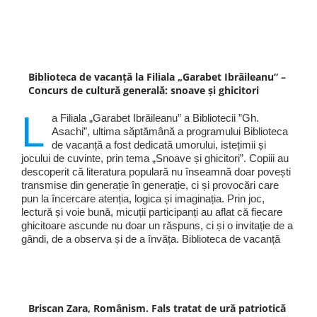
Biblioteca de vacanță la Filiala „Garabet Ibrăileanu” –
Concurs de cultură generală: snoave și ghicitori
L
a Filiala „Garabet Ibrăileanu” a Bibliotecii ”Gh.
Asachi”, ultima săptămână a programului Biblioteca
de vacanță a fost dedicată umorului, istețimii și
jocului de cuvinte, prin tema „Snoave și ghicitori”. Copiii au
descoperit că literatura populară nu înseamnă doar povești
transmise din generație în generație, ci și provocări care
pun la încercare atenția, logica și imaginația. Prin joc,
lectură și voie bună, micuții participanți au aflat că fiecare
ghicitoare ascunde nu doar un răspuns, ci și o invitație de a
gândi, de a observa și de a învăța. Biblioteca de vacanță
Briscan Zara, Românism. Fals tratat de ură patriotică