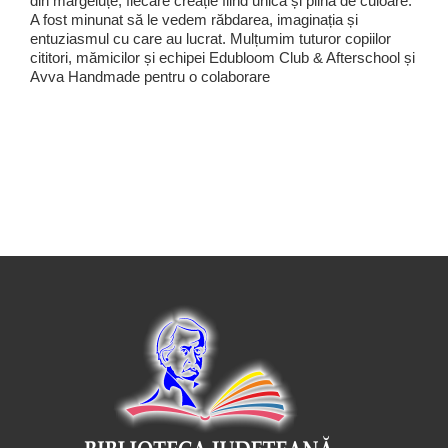
din mărgeluțe, fiecare creație fiind unică și plină de culoare.
A fost minunat să le vedem răbdarea, imaginația și
entuziasmul cu care au lucrat. Mulțumim tuturor copiilor
cititori, mămicilor și echipei Edubloom Club & Afterschool și
Avva Handmade pentru o colaborare