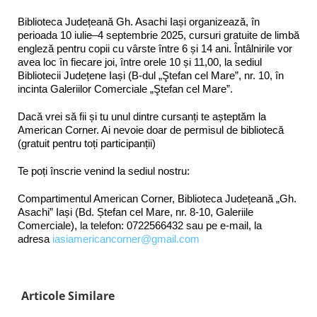
Biblioteca Județeană Gh. Asachi Iași organizează, în
perioada 10 iulie–4 septembrie 2025, cursuri gratuite de limbă
engleză pentru copii cu vârste între 6 și 14 ani. Întâlnirile vor
avea loc în fiecare joi, între orele 10 și 11,00, la sediul
Bibliotecii Județene Iași (B-dul „Ştefan cel Mare”, nr. 10, în
incinta Galeriilor Comerciale „Ştefan cel Mare”.
Dacă vrei să fii și tu unul dintre cursanți te așteptăm la
American Corner. Ai nevoie doar de permisul de bibliotecă
(gratuit pentru toți participanții)
Te poți înscrie venind la sediul nostru:
Compartimentul American Corner, Biblioteca Județeană „Gh.
Asachi” Iași (Bd. Ștefan cel Mare, nr. 8-10, Galeriile
Comerciale), la telefon: 0722566432 sau pe e-mail, la
adresa
iasiamericancorner@gmail.com
Articole Similare