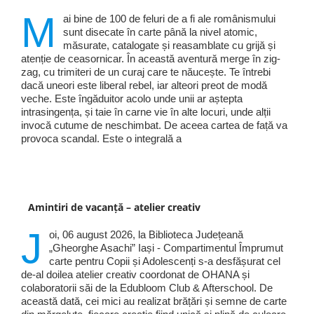
M
ai bine de 100 de feluri de a fi ale românismului
sunt disecate în carte până la nivel atomic,
măsurate, catalogate și reasamblate cu grijă și
atenție de ceasornicar. În această aventură merge în zig-
zag, cu trimiteri de un curaj care te năucește. Te întrebi
dacă uneori este liberal rebel, iar alteori preot de modă
veche. Este îngăduitor acolo unde unii ar aștepta
intrasingența, și taie în carne vie în alte locuri, unde alții
invocă cutume de neschimbat. De aceea cartea de față va
provoca scandal. Este o integrală a
Amintiri de vacanță – atelier creativ
J
oi, 06 august 2026, la Biblioteca Județeană
„Gheorghe Asachi” Iași - Compartimentul Împrumut
carte pentru Copii și Adolescenți s-a desfășurat cel
de-al doilea atelier creativ coordonat de OHANA și
colaboratorii săi de la Edubloom Club & Afterschool. De
această dată, cei mici au realizat brățări și semne de carte