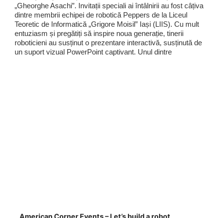
„Gheorghe Asachi”. Invitații speciali ai întâlnirii au fost câțiva
dintre membrii echipei de robotică Peppers de la Liceul
Teoretic de Informatică „Grigore Moisil” Iași (LIIS). Cu mult
entuziasm și pregătiți să inspire noua generație, tinerii
roboticieni au susținut o prezentare interactivă, susținută de
un suport vizual PowerPoint captivant. Unul dintre
American Corner Events – Let’s build a robot