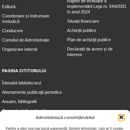
Raport de evaluare a
implementării Legii nr. 544/2001
Editură
în anul 2024
Coordonare și îndrumare
Situații financiare
metodică
Achiziții publice
Conducere
Plan de achiziţii publice
Consiliul de Administrație
Declarații de avere și de
Organizare internă
interese
PAGINA CITITORULUI
Întreabă bibliotecarul
Abonamente publicaţii periodice
Anuare, bibliografii
Cartea lunii din colecțiile
speciale
Administrează consimțământul
Informații pentru copii
Pentru a oferi cea mai bună experiență, folosim tehnologii, cum ar fi cookie-