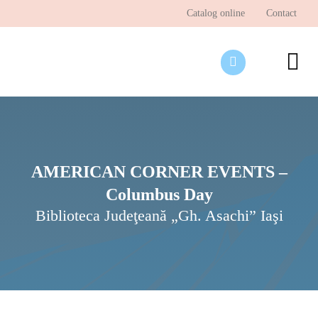
Skip
Catalog online
Contact
to
content
To
Nav
Desp
Pagi
Ştir
AMERICAN CORNER EVENTS –
Columbus Day
Prog
Biblioteca Judeţeană „Gh. Asachi” Iaşi
Inte