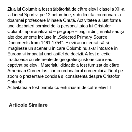
Ziua lui Columb a fost sărbătorită de către elevii clasei a XII-a
la Liceul Sportiv, pe 12 octombrie, sub directa coordonare a
doamnei profesoare Mihaela Onuță. Activitatea a luat forma
unei dezbateri pornind de la personalitatea lui Cristofor
Columb, apoi analizând – pe grupe – pagini din jurnalul său și
alte documente incluse în „Selected Primary Source
Documents from 1491-1754’’. Elevii au încercat să-și
imagineze un scenariu în care Columb nu s-ar întoarce în
Europa și impactul unei astfel de decizii. A fost o lecție
fructuoasă cu elemente de geografie și istorie care i-au
captivat pe elevi. Materialul didactic a fost furnizat de către
American Corner Iasi, iar coordonatorul cornerului a făcut pe
zoom o prezentare concisă și consistentă despre Cristofor
Columb.
Activitatea a fost primită cu entuziasm de către elevi!!!
Articole Similare