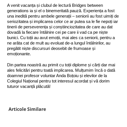
A venit vacanța și clubul de lectură Bridges between
generations ia și el o binemeritată pauză. Experiența a fost
una inedită pentru ambele generații – seniorii au fost uimiți de
seriozitatea și implicarea celor ce ar putea sa le fie nepoți iar
tinerii de perseverența și conștiinciozitatea de care au dat
dovadă la fiecare întâlnire cei pe care ii vad ca pe niște
bunici. Cu toții au avut emoții, mai ales ca seniorii, pentru a
ne arăta cat de mult au evoluat de-a lungul întâlnirilor, au
pregătit niște discursuri deosebit de frumoase și
emoționante.
Din partea noastră au primit cu toții diplome și cărți dar mai
ales felicitări pentru toată implicarea. Mulțumim încă o dată
doamnei profesor voluntar Anda Boțoiu și elevilor de la
Colegiul Național pentru tot interesul acordat și vă dorim
tuturor vacanță plăcută!
Articole Similare