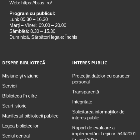
Web:
https://bjiasi.ro/
Program cu publicul:
Luni: 09.30 – 16.30
Marți – Vineri: 09.00 – 20.00
Sâmbătă: 8.30 – 15.30
Duminică, Sărbători legale: Închis
DESPRE BIBLIOTECĂ
INTERES PUBLIC
Misiune şi viziune
Protecția datelor cu caracter
personal
Servicii
Transparență
Biblioteca în cifre
Integritate
Scurt istoric
Solicitarea informaţiilor de
Manifestul bibliotecii publice
interes public
Legea bibliotecilor
Raport de evaluare a
implementării Legii nr. 544/2001
Sediul central
în anul 2025