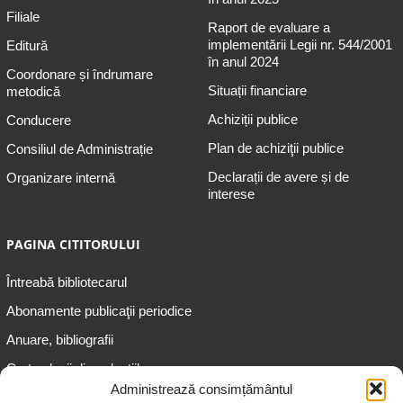
Filiale
Raport de evaluare a
implementării Legii nr. 544/2001
Editură
în anul 2024
Coordonare și îndrumare
Situații financiare
metodică
Achiziții publice
Conducere
Plan de achiziţii publice
Consiliul de Administrație
Declarații de avere și de
Organizare internă
interese
PAGINA CITITORULUI
Întreabă bibliotecarul
Abonamente publicaţii periodice
Anuare, bibliografii
Cartea lunii din colecțiile
speciale
Administrează consimțământul