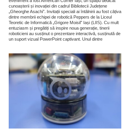
eveniment a fost American Corner Iași, un spațiu dedicat
cunoașterii și inovației din cadrul Bibliotecii Județene
„Gheorghe Asachi”. Invitații speciali ai întâlnirii au fost câțiva
dintre membrii echipei de robotică Peppers de la Liceul
Teoretic de Informatică „Grigore Moisil” Iași (LIIS). Cu mult
entuziasm și pregătiți să inspire noua generație, tinerii
roboticieni au susținut o prezentare interactivă, susținută de
un suport vizual PowerPoint captivant. Unul dintre