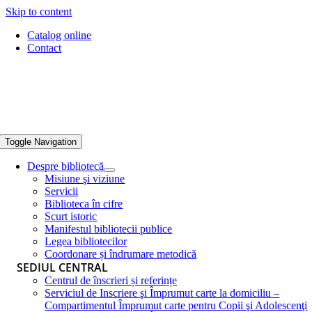
Skip to content
Catalog online
Contact
Toggle Navigation
Despre bibliotecă
Misiune şi viziune
Servicii
Biblioteca în cifre
Scurt istoric
Manifestul bibliotecii publice
Legea bibliotecilor
Coordonare și îndrumare metodică
SEDIUL CENTRAL
Centrul de înscrieri și referințe
Serviciul de Inscriere şi Împrumut carte la domiciliu –
Compartimentul Împrumut carte pentru Copii şi Adolescenţi