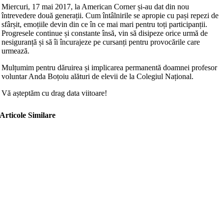
Miercuri, 17 mai 2017, la American Corner și-au dat din nou
întrevedere două generații. Cum întâlnirile se apropie cu pași repezi de
sfârșit, emoțiile devin din ce în ce mai mari pentru toți participanții.
Progresele continue și constante însă, vin să disipeze orice urmă de
nesiguranță și să îi încurajeze pe cursanți pentru provocările care
urmează.
Mulțumim pentru dăruirea și implicarea permanentă doamnei profesor
voluntar Anda Boțoiu alături de elevii de la Colegiul Național.
Vă așteptăm cu drag data viitoare!
Articole Similare