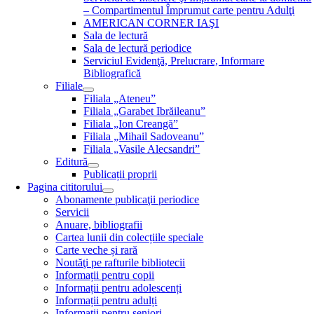
– Compartimentul Împrumut carte pentru Adulţi
AMERICAN CORNER IAŞI
Sala de lectură
Sala de lectură periodice
Serviciul Evidenţă, Prelucrare, Informare
Bibliografică
Filiale
Filiala „Ateneu”
Filiala „Garabet Ibrăileanu”
Filiala „Ion Creangă”
Filiala „Mihail Sadoveanu”
Filiala „Vasile Alecsandri”
Editură
Publicații proprii
Pagina cititorului
Abonamente publicaţii periodice
Servicii
Anuare, bibliografii
Cartea lunii din colecțiile speciale
Carte veche și rară
Noutăţi pe rafturile bibliotecii
Informații pentru copii
Informații pentru adolescenți
Informații pentru adulți
Informații pentru seniori