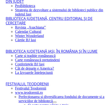
DIN JUDEŢ
ProBiblioteca
Strategia de dezvoltare a sistemului de biblioteci publice din
judeţul Iaşi
BIBLIOTECA JUDEŢEANĂ, CENTRU EDITORIAL ŞI DE
CERCETARE
Revista „Asachiana”
Calendar Cultural
Winter Wonderland
Cărţile BJ Iaşi
BIBLIOTECA JUDEŢEANĂ IAŞI, ÎN ROMÂNIA ŞI ÎN LUME
Carte şi tradiţie românească
Carte românească pretutindeni
Conferințele BJ Iași
Cât de departe e America?
La Izvoarele Înţelepciunii
FESTIVALUL TEODORENII
Festivalul Teodorenii
www.teodorenii.ro
Perfecţionarea şi diversificarea fondului de documente şi a
serviciilor de bibliotecă