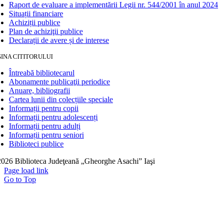
Raport de evaluare a implementării Legii nr. 544/2001 în anul 2024
Situații financiare
Achiziții publice
Plan de achiziţii publice
Declarații de avere și de interese
INA CITITORULUI
Întreabă bibliotecarul
Abonamente publicaţii periodice
Anuare, bibliografii
Cartea lunii din colecțiile speciale
Informații pentru copii
Informații pentru adolescenți
Informații pentru adulți
Informații pentru seniori
Biblioteci publice
026 Biblioteca Judeţeană „Gheorghe Asachi” Iaşi
Page load link
Go to Top