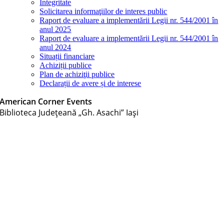
Integritate
Solicitarea informaţiilor de interes public
Raport de evaluare a implementării Legii nr. 544/2001 în
anul 2025
Raport de evaluare a implementării Legii nr. 544/2001 în
anul 2024
Situații financiare
Achiziții publice
Plan de achiziţii publice
Declarații de avere și de interese
American Corner Events
Biblioteca Judeţeană „Gh. Asachi” Iaşi