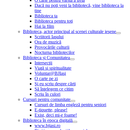
O carte pentru vârsta a treia
Dacă nu poţi veni la bibliotecă, vine biblioteca la
tine
Biblioteca ta
Biblioteca pentru toţi
Hai la film
Biblioteca, actor principal al scenei culturale ieşene
Scriitorii Iaşului
Ora de muzică
Provocările culturii
Nocturna bibliotecilor
Biblioteca și Comunitatea
Intersecţii
Viaţă şi spiritualitate
Voluntar@BJIaşi
O carte pe zi
Şi eu scriu despre cărţi
Să înţelegem ce citim
Scriu în culori
Cursuri pentru comunitate
Cursuri de limba engleză pentru seniori
E-tiquette, please!
Exist, deci mi-e foame!
Biblioteca în epoca digitală
www.bjiasi.ro