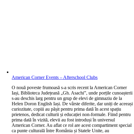
American Corner Events – Afterschool Clubs
O nouă poveste frumoasă s-a scris recent la American Corner
Iași, Biblioteca Județeană „Gh. Asachi”, unde porțile cunoașterii
s-au deschis larg pentru un grup de elevi de gimnaziu de la
Helen Doron English Iași. De vârste diferite, dar uniți de aceeași
curiozitate, copiii au pășit pentru prima dată în acest spațiu
prietenos, dedicat culturii și educației non-formale. Fiind pentru
prima dată în vizită, elevii au fost introduși în universul
American Corner. Au aflat ce rol are acest compartiment special
ca punte culturală între România și Statele Unite, au