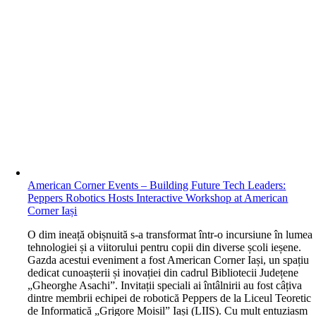
American Corner Events – Building Future Tech Leaders:
Peppers Robotics Hosts Interactive Workshop at American
Corner Iași
O
dim ineață obișnuită s-a transformat într-o incursiune în lumea
tehnologiei și a viitorului pentru copii din diverse școli ieșene.
Gazda acestui eveniment a fost American Corner Iași, un spațiu
dedicat cunoașterii și inovației din cadrul Bibliotecii Județene
„Gheorghe Asachi”. Invitații speciali ai întâlnirii au fost câțiva
dintre membrii echipei de robotică Peppers de la Liceul Teoretic
de Informatică „Grigore Moisil” Iași (LIIS). Cu mult entuziasm