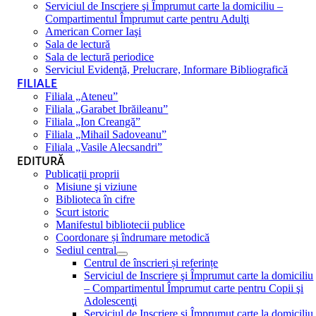
Serviciul de Inscriere şi Împrumut carte la domiciliu –
Compartimentul Împrumut carte pentru Adulţi
American Corner Iaşi
Sala de lectură
Sala de lectură periodice
Serviciul Evidenţă, Prelucrare, Informare Bibliografică
FILIALE
Filiala „Ateneu”
Filiala „Garabet Ibrăileanu”
Filiala „Ion Creangă”
Filiala „Mihail Sadoveanu”
Filiala „Vasile Alecsandri”
EDITURĂ
Publicații proprii
Misiune şi viziune
Biblioteca în cifre
Scurt istoric
Manifestul bibliotecii publice
Coordonare și îndrumare metodică
Sediul central
Centrul de înscrieri și referințe
Serviciul de Inscriere şi Împrumut carte la domiciliu
– Compartimentul Împrumut carte pentru Copii şi
Adolescenţi
Serviciul de Inscriere şi Împrumut carte la domiciliu