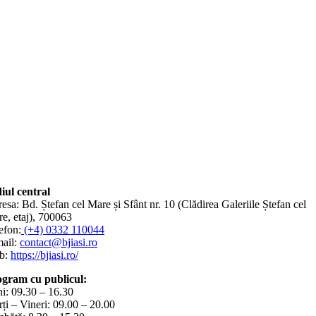
iul central
esa: Bd. Ștefan cel Mare și Sfânt nr. 10 (Clădirea Galeriile Ștefan cel
e, etaj), 700063
efon:
(+4) 0332 110044
ail:
contact@bjiasi.ro
b:
https://bjiasi.ro/
gram cu publicul:
i: 09.30 – 16.30
ți – Vineri: 09.00 – 20.00