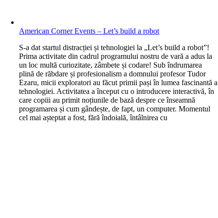
American Corner Events – Let’s build a robot
S-a dat startul distracției și tehnologiei la „Let’s build a robot”!
Prima activitate din cadrul programului nostru de vară a adus la
un loc multă curiozitate, zâmbete și codare! Sub îndrumarea
plină de răbdare și profesionalism a domnului profesor Tudor
Ezaru, micii exploratori au făcut primii pași în lumea fascinantă a
tehnologiei. Activitatea a început cu o introducere interactivă, în
care copiii au primit noțiunile de bază despre ce înseamnă
programarea și cum gândește, de fapt, un computer. Momentul
cel mai așteptat a fost, fără îndoială, întâlnirea cu