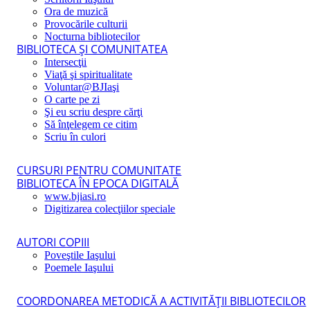
Ora de muzică
Provocările culturii
Nocturna bibliotecilor
BIBLIOTECA ŞI COMUNITATEA
Intersecţii
Viaţă şi spiritualitate
Voluntar@BJIaşi
O carte pe zi
Şi eu scriu despre cărţi
Să înţelegem ce citim
Scriu în culori
CURSURI PENTRU COMUNITATE
BIBLIOTECA ÎN EPOCA DIGITALĂ
www.bjiasi.ro
Digitizarea colecţiilor speciale
AUTORI COPIII
Poveştile Iaşului
Poemele Iaşului
COORDONAREA METODICĂ A ACTIVITĂŢII BIBLIOTECILOR