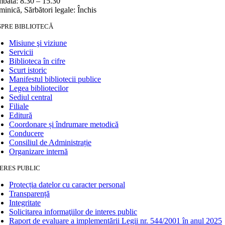
bătă: 8.30 – 15.30
inică, Sărbători legale: Închis
SPRE BIBLIOTECĂ
Misiune şi viziune
Servicii
Biblioteca în cifre
Scurt istoric
Manifestul bibliotecii publice
Legea bibliotecilor
Sediul central
Filiale
Editură
Coordonare și îndrumare metodică
Conducere
Consiliul de Administrație
Organizare internă
ERES PUBLIC
Protecția datelor cu caracter personal
Transparență
Integritate
Solicitarea informaţiilor de interes public
Raport de evaluare a implementării Legii nr. 544/2001 în anul 2025