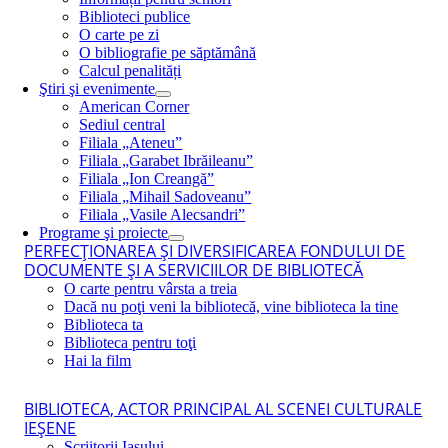
Biblioteci publice
O carte pe zi
O bibliografie pe săptămână
Calcul penalități
Ştiri şi evenimente
American Corner
Sediul central
Filiala „Ateneu”
Filiala „Garabet Ibrăileanu”
Filiala „Ion Creangă”
Filiala „Mihail Sadoveanu”
Filiala „Vasile Alecsandri”
Programe şi proiecte
PERFECŢIONAREA ŞI DIVERSIFICAREA FONDULUI DE
DOCUMENTE ŞI A SERVICIILOR DE BIBLIOTECĂ
O carte pentru vârsta a treia
Dacă nu poţi veni la bibliotecă, vine biblioteca la tine
Biblioteca ta
Biblioteca pentru toţi
Hai la film
BIBLIOTECA, ACTOR PRINCIPAL AL SCENEI CULTURALE
IEŞENE
Scriitorii Iaşului