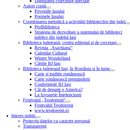
Digitizarea colecţiilor speciale
Autori copiii
Poveştile Iaşului
Poemele Iaşului
Coordonarea metodică a activităţii bibliotecilor din judeţ
ProBiblioteca
Strategia de dezvoltare a sistemului de biblioteci
publice din judeţul Iaşi
Biblioteca judeţeană, centru editorial şi de cercetare
Revista „Asachiana”
Calendar Cultural
Winter Wonderland
Cărţile BJ Iaşi
Biblioteca judeţeană Iaşi, în România şi în lume
Carte şi tradiţie românească
Carte românească pretutindeni
Conferințele BJ Iași
Cât de departe e America?
La Izvoarele Înţelepciunii
Festivalul „Teodorenii“
Festivalul Teodorenii
www.teodorenii.ro
Interes public
Protecția datelor cu caracter personal
Transparență