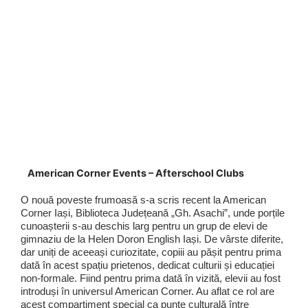
American Corner Events – Afterschool Clubs
O nouă poveste frumoasă s-a scris recent la American
Corner Iași, Biblioteca Județeană „Gh. Asachi”, unde porțile
cunoașterii s-au deschis larg pentru un grup de elevi de
gimnaziu de la Helen Doron English Iași. De vârste diferite,
dar uniți de aceeași curiozitate, copiii au pășit pentru prima
dată în acest spațiu prietenos, dedicat culturii și educației
non-formale. Fiind pentru prima dată în vizită, elevii au fost
introduși în universul American Corner. Au aflat ce rol are
acest compartiment special ca punte culturală între