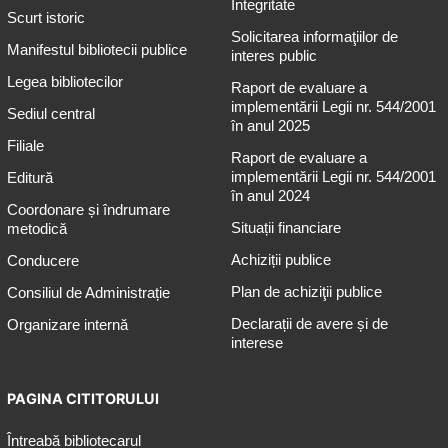
Integritate
Scurt istoric
Solicitarea informaţiilor de
Manifestul bibliotecii publice
interes public
Legea bibliotecilor
Raport de evaluare a
implementării Legii nr. 544/2001
Sediul central
în anul 2025
Filiale
Raport de evaluare a
implementării Legii nr. 544/2001
Editură
în anul 2024
Coordonare și îndrumare
Situații financiare
metodică
Achiziții publice
Conducere
Plan de achiziţii publice
Consiliul de Administrație
Declarații de avere și de
Organizare internă
interese
PAGINA CITITORULUI
Întreabă bibliotecarul