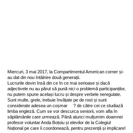
Miercuri, 3 mai 2017, la Compartimentul American corner și-
au dat din nou întâlnire două generații.
Lucrurile devin însă din ce în ce mai serioase și dacă
adjectivele nu au părut să pună nici o problemă participanților,
nu putem spune același lucru și despre verbele neregulate.
Sunt multe, grele, trebuie învățate pe de rost și sunt
considerate adesea un coșmar
?
de către cei ce studiază
limba engleză. Cum se vor descurca seniorii, vom afla în
săptămânile care urmează. Până atunci mulțumim doamnei
profesor voluntar Anda Boțoiu și elevilor de la Colegiul
Național pe care îi coordonează, pentru prezență și implicare!