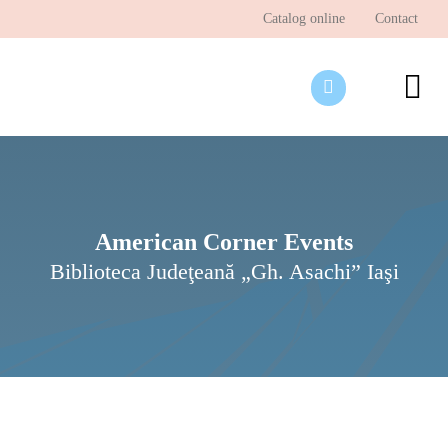
Skip
Catalog online
Contact
to
content
To
Nav
Desp
Pagi
Ştir
American Corner Events
Biblioteca Judeţeană „Gh. Asachi” Iaşi
Prog
Inte