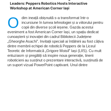
Leaders: Peppers Robotics Hosts Interactive
Workshop at American Corner Iași
O
dim ineață obișnuită s-a transformat într-o
incursiune în lumea tehnologiei și a viitorului pentru
copii din diverse școli ieșene. Gazda acestui
eveniment a fost American Corner Iași, un spațiu dedicat
cunoașterii și inovației din cadrul Bibliotecii Județene
„Gheorghe Asachi”. Invitații speciali ai întâlnirii au fost câțiva
dintre membrii echipei de robotică Peppers de la Liceul
Teoretic de Informatică „Grigore Moisil” Iași (LIIS). Cu mult
entuziasm și pregătiți să inspire noua generație, tinerii
roboticieni au susținut o prezentare interactivă, susținută de
un suport vizual PowerPoint captivant. Unul dintre