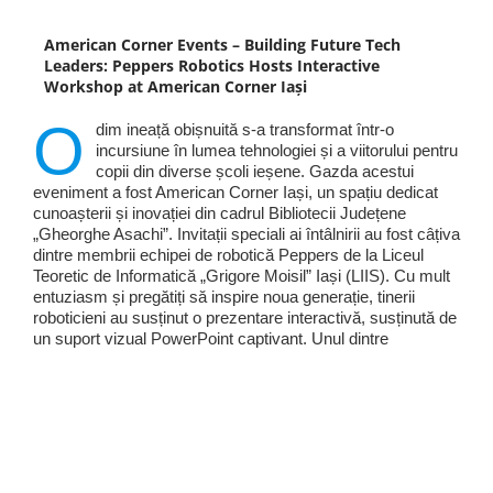
American Corner Events – Building Future Tech
Leaders: Peppers Robotics Hosts Interactive
Workshop at American Corner Iași
O
dim ineață obișnuită s-a transformat într-o
incursiune în lumea tehnologiei și a viitorului pentru
copii din diverse școli ieșene. Gazda acestui
eveniment a fost American Corner Iași, un spațiu dedicat
cunoașterii și inovației din cadrul Bibliotecii Județene
„Gheorghe Asachi”. Invitații speciali ai întâlnirii au fost câțiva
dintre membrii echipei de robotică Peppers de la Liceul
Teoretic de Informatică „Grigore Moisil” Iași (LIIS). Cu mult
entuziasm și pregătiți să inspire noua generație, tinerii
roboticieni au susținut o prezentare interactivă, susținută de
un suport vizual PowerPoint captivant. Unul dintre