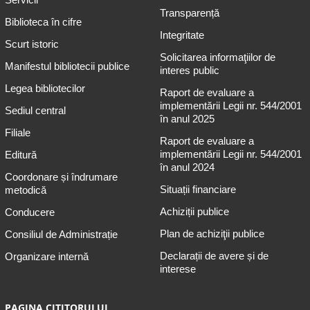
Transparență
Biblioteca în cifre
Integritate
Scurt istoric
Solicitarea informaţiilor de
Manifestul bibliotecii publice
interes public
Legea bibliotecilor
Raport de evaluare a
implementării Legii nr. 544/2001
Sediul central
în anul 2025
Filiale
Raport de evaluare a
implementării Legii nr. 544/2001
Editură
în anul 2024
Coordonare și îndrumare
Situații financiare
metodică
Achiziții publice
Conducere
Plan de achiziţii publice
Consiliul de Administrație
Declarații de avere și de
Organizare internă
interese
PAGINA CITITORULUI