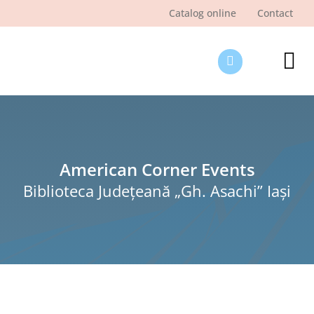
Skip
Catalog online
Contact
to
content
Tog
Nav
Des
Pagi
Şti
American Corner Events
Biblioteca Judeţeană „Gh. Asachi” Iaşi
Pro
Int