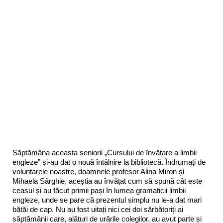
Săptămâna aceasta seniorii „Cursului de învățare a limbii
engleze” și-au dat o nouă întâlnire la bibliotecă. Îndrumați de
voluntarele noastre, doamnele profesor Alina Miron și
Mihaela Sârghie, aceștia au învățat cum să spună cât este
ceasul și au făcut primii pași în lumea gramaticii limbii
engleze, unde se pare că prezentul simplu nu le-a dat mari
bătăi de cap. Nu au fost uitați nici cei doi sărbătoriți ai
săptămânii care, alături de urările colegilor, au avut parte și