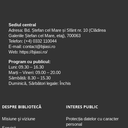
Sediul central
Adresa: Bd. Ștefan cel Mare și Sfânt nr. 10 (Clădirea
Galeriile Ștefan cel Mare, etaj), 700063
Telefon:
(+4) 0332 110044
E-mail:
contact@bjiasi.ro
Web:
https://bjiasi.ro/
Program cu publicul:
Luni: 09.30 – 16.30
Marți – Vineri: 09.00 – 20.00
Sâmbătă: 8.30 – 15.30
Duminică, Sărbători legale: Închis
DESPRE BIBLIOTECĂ
INTERES PUBLIC
Misiune şi viziune
Protecția datelor cu caracter
personal
Servicii