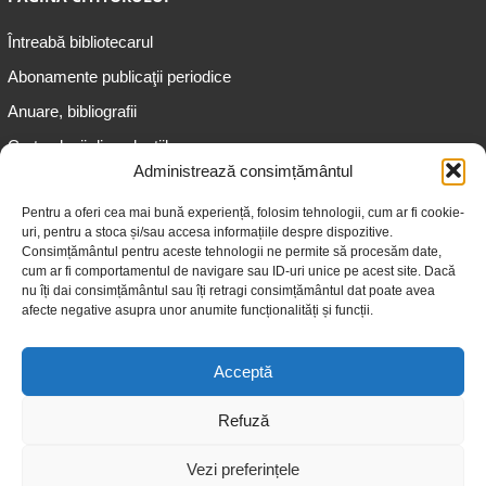
Întreabă bibliotecarul
Abonamente publicaţii periodice
Anuare, bibliografii
Cartea lunii din colecțiile
speciale
Administrează consimțământul
Informații pentru copii
Pentru a oferi cea mai bună experiență, folosim tehnologii, cum ar fi cookie-
uri, pentru a stoca și/sau accesa informațiile despre dispozitive.
Informații pentru adolescenți
Consimțământul pentru aceste tehnologii ne permite să procesăm date,
Informații pentru adulți
cum ar fi comportamentul de navigare sau ID-uri unice pe acest site. Dacă
nu îți dai consimțământul sau îți retragi consimțământul dat poate avea
Informații pentru seniori
afecte negative asupra unor anumite funcționalități și funcții.
Biblioteci publice
Acceptă
Refuză
Vezi preferințele
© 2026 Biblioteca Judeţeană „Gheorghe Asachi” Iaşi