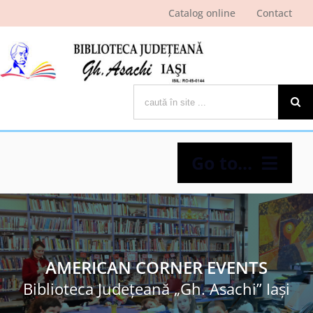
Skip
Catalog online
Contact
to
content
Cautare...
Go to...
Despre bibliotecă
Pagina cititorului
AMERICAN CORNER EVENTS
Biblioteca Judeţeană „Gh. Asachi” Iaşi
Ştiri şi evenimente