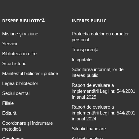
DESPRE BIBLIOTECĂ
INTERES PUBLIC
Misiune şi viziune
Protecția datelor cu caracter
personal
Servicii
Transparență
Biblioteca în cifre
Integritate
Scurt istoric
Solicitarea informaţiilor de
Manifestul bibliotecii publice
interes public
Legea bibliotecilor
Raport de evaluare a
implementării Legii nr. 544/2001
Sediul central
în anul 2025
Filiale
Raport de evaluare a
implementării Legii nr. 544/2001
Editură
în anul 2024
Coordonare și îndrumare
Situații financiare
metodică
Achiziții publice
Conducere