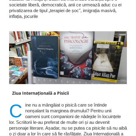
societate liberă, democratică, anii ce urmează aduc cu ei
privatizarea de tipul „terapiei de șoc", imigrația masivă,
inflația, jocurile
Ziua Internațională a Pisicii
C
ine nu a mângâiat o pisică care se întinde
nonșalant la marginea drumului? Pentru unii
oameni sunt companioni de nădejde în locuințele
lor. Scriitorii le-au preferat de multe ori și au devenit
personaje literare. Așadar, nu se putea ca pisicile să nu aibă
o zi doar a lor în care să fie răsfățate. Ziua Internațională a