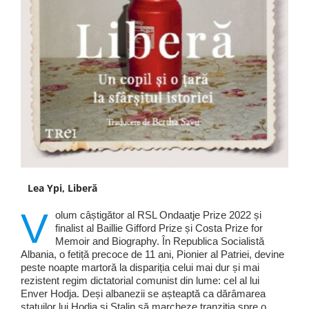
Lea Ypi, Liberă
V
olum câștigător al RSL Ondaatje Prize 2022 și
finalist al Baillie Gifford Prize și Costa Prize for
Memoir and Biography. În Republica Socialistă
Albania, o fetiță precoce de 11 ani, Pionier al Patriei, devine
peste noapte martoră la dispariția celui mai dur și mai
rezistent regim dictatorial comunist din lume: cel al lui
Enver Hodja. Deși albanezii se așteaptă ca dărâmarea
statuilor lui Hodja și Stalin să marcheze tranziția spre o