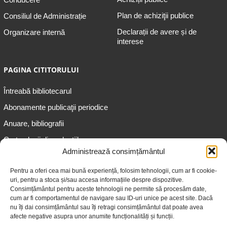
Plan de achiziţii publice
Consiliul de Administrație
Declarații de avere și de
Organizare internă
interese
PAGINA CITITORULUI
Întreabă bibliotecarul
Abonamente publicaţii periodice
Anuare, bibliografii
Cartea lunii din colecțiile
speciale
Administrează consimțământul
Informații pentru copii
Pentru a oferi cea mai bună experiență, folosim tehnologii, cum ar fi cookie-
uri, pentru a stoca și/sau accesa informațiile despre dispozitive.
Informații pentru adolescenți
Consimțământul pentru aceste tehnologii ne permite să procesăm date,
Informații pentru adulți
cum ar fi comportamentul de navigare sau ID-uri unice pe acest site. Dacă
nu îți dai consimțământul sau îți retragi consimțământul dat poate avea
Informații pentru seniori
afecte negative asupra unor anumite funcționalități și funcții.