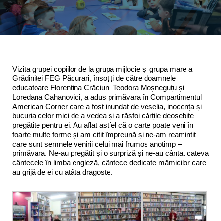
Programe şi proiecte
Interes public
Vizita grupei copiilor de la grupa mijlocie și grupa mare a
Grădiniței FEG Păcurari, însoțiți de către doamnele
educatoare Florentina Crăciun, Teodora Moșneguțu și
Loredana Cahanovici, a adus primăvara în Compartimentul
American Corner care a fost inundat de veselia, inocența și
bucuria celor mici de a vedea și a răsfoi cărțile deosebite
pregătite pentru ei. Au aflat astfel că o carte poate veni în
foarte multe forme și am citit împreună și ne-am reamintit
care sunt semnele venirii celui mai frumos anotimp –
primăvara. Ne-au pregătit și o surpriză și ne-au cântat cateva
cântecele în limba engleză, cântece dedicate mămicilor care
au grijă de ei cu atâta dragoste.