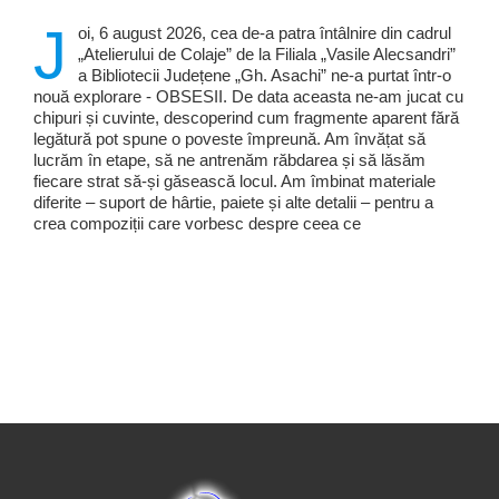
J
oi, 6 august 2026, cea de-a patra întâlnire din cadrul
„Atelierului de Colaje” de la Filiala „Vasile Alecsandri”
a Bibliotecii Județene „Gh. Asachi” ne-a purtat într-o
nouă explorare - OBSESII. De data aceasta ne-am jucat cu
chipuri și cuvinte, descoperind cum fragmente aparent fără
legătură pot spune o poveste împreună. Am învățat să
lucrăm în etape, să ne antrenăm răbdarea și să lăsăm
fiecare strat să-și găsească locul. Am îmbinat materiale
diferite – suport de hârtie, paiete și alte detalii – pentru a
crea compoziții care vorbesc despre ceea ce