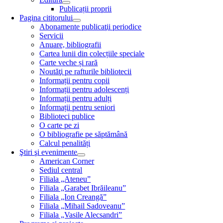
Publicații proprii
Pagina cititorului
Abonamente publicaţii periodice
Servicii
Anuare, bibliografii
Cartea lunii din colecțiile speciale
Carte veche și rară
Noutăţi pe rafturile bibliotecii
Informații pentru copii
Informații pentru adolescenți
Informații pentru adulți
Informații pentru seniori
Biblioteci publice
O carte pe zi
O bibliografie pe săptămână
Calcul penalități
Ştiri şi evenimente
American Corner
Sediul central
Filiala „Ateneu”
Filiala „Garabet Ibrăileanu”
Filiala „Ion Creangă”
Filiala „Mihail Sadoveanu”
Filiala „Vasile Alecsandri”