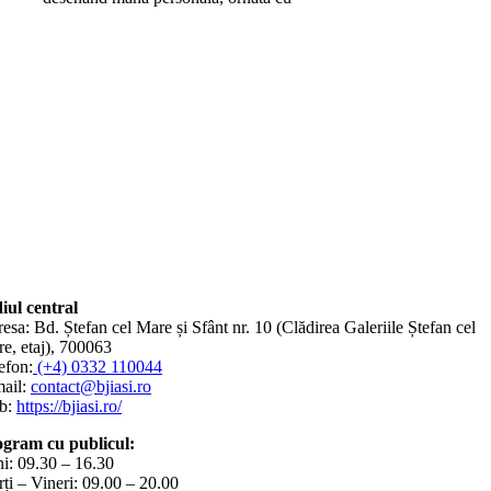
iul central
esa: Bd. Ștefan cel Mare și Sfânt nr. 10 (Clădirea Galeriile Ștefan cel
e, etaj), 700063
efon:
(+4) 0332 110044
ail:
contact@bjiasi.ro
b:
https://bjiasi.ro/
gram cu publicul:
i: 09.30 – 16.30
ți – Vineri: 09.00 – 20.00