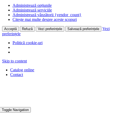
Administrează opțiunile
Administrează serviciile
Administrează vânzătorii {vendor_count}
Citește mai multe despre aceste scopuri
Vezi
Acceptă
Refuză
Vezi preferințele
Salvează preferințele
preferințele
Politică cookie-uri
Skip to content
Catalog online
Contact
Toggle Navigation