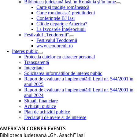
Biblioteca judeţeană Iaşi, în România şi în lume
Carte şi tradiţie românească
Carte românească pretutindeni
Conferințele BJ Iași
Cât de departe e America?
La Izvoarele Înţelepciunii
Festivalul „Teodorenii“
Festivalul Teodorenii
www.teodorenii.ro
Interes public
Protecția datelor cu caracter personal
Transparență
Integritate
Solicitarea informaţiilor de interes public
Raport de evaluare a implementării Legii nr. 544/2001 în
anul 2025
Raport de evaluare a implementării Legii nr. 544/2001 în
anul 2024
Situații financiare
Achiziții publice
Plan de achiziţii publice
Declarații de avere și de interese
AMERICAN CORNER EVENTS
Biblioteca Judeţeană „Gh. Asachi” Iaşi