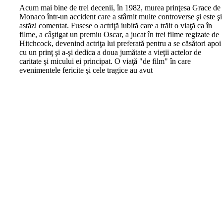
A
cum mai bine de trei decenii, în 1982, murea prinţesa Grace de
Monaco într-un accident care a stârnit multe controverse şi este ş
astăzi comentat. Fusese o actriţă iubită care a trăit o viaţă ca în
filme, a câştigat un premiu Oscar, a jucat în trei filme regizate de
Hitchcock, devenind actriţa lui preferată pentru a se căsători apoi
cu un prinţ şi a-şi dedica a doua jumătate a vieţii actelor de
caritate şi micului ei principat. O viaţă "de film" în care
evenimentele fericite şi cele tragice au avut