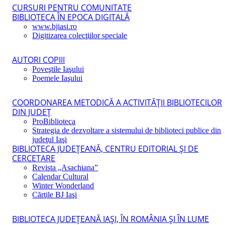
CURSURI PENTRU COMUNITATE
BIBLIOTECA ÎN EPOCA DIGITALĂ
www.bjiasi.ro
Digitizarea colecţiilor speciale
AUTORI COPIII
Poveştile Iaşului
Poemele Iaşului
COORDONAREA METODICĂ A ACTIVITĂŢII BIBLIOTECILOR
DIN JUDEŢ
ProBiblioteca
Strategia de dezvoltare a sistemului de biblioteci publice din
judeţul Iaşi
BIBLIOTECA JUDEŢEANĂ, CENTRU EDITORIAL ŞI DE
CERCETARE
Revista „Asachiana”
Calendar Cultural
Winter Wonderland
Cărţile BJ Iaşi
BIBLIOTECA JUDEŢEANĂ IAŞI, ÎN ROMÂNIA ŞI ÎN LUME