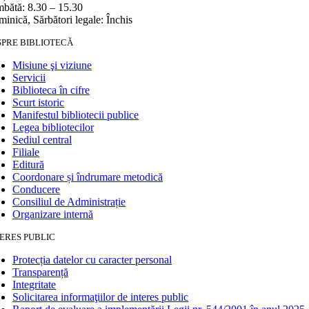
bătă: 8.30 – 15.30
inică, Sărbători legale: Închis
SPRE BIBLIOTECĂ
Misiune şi viziune
Servicii
Biblioteca în cifre
Scurt istoric
Manifestul bibliotecii publice
Legea bibliotecilor
Sediul central
Filiale
Editură
Coordonare și îndrumare metodică
Conducere
Consiliul de Administrație
Organizare internă
ERES PUBLIC
Protecția datelor cu caracter personal
Transparență
Integritate
Solicitarea informaţiilor de interes public