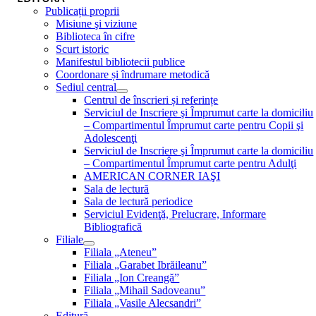
Publicații proprii
Misiune şi viziune
Biblioteca în cifre
Scurt istoric
Manifestul bibliotecii publice
Coordonare și îndrumare metodică
Sediul central
Centrul de înscrieri și referințe
Serviciul de Inscriere şi Împrumut carte la domiciliu
– Compartimentul Împrumut carte pentru Copii şi
Adolescenţi
Serviciul de Inscriere şi Împrumut carte la domiciliu
– Compartimentul Împrumut carte pentru Adulţi
AMERICAN CORNER IAŞI
Sala de lectură
Sala de lectură periodice
Serviciul Evidenţă, Prelucrare, Informare
Bibliografică
Filiale
Filiala „Ateneu”
Filiala „Garabet Ibrăileanu”
Filiala „Ion Creangă”
Filiala „Mihail Sadoveanu”
Filiala „Vasile Alecsandri”
Editură