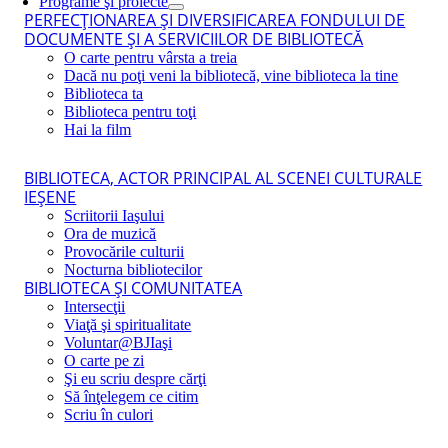
Programe şi proiecte
PERFECŢIONAREA ŞI DIVERSIFICAREA FONDULUI DE
DOCUMENTE ŞI A SERVICIILOR DE BIBLIOTECĂ
O carte pentru vârsta a treia
Dacă nu poţi veni la bibliotecă, vine biblioteca la tine
Biblioteca ta
Biblioteca pentru toţi
Hai la film
BIBLIOTECA, ACTOR PRINCIPAL AL SCENEI CULTURALE
IEŞENE
Scriitorii Iaşului
Ora de muzică
Provocările culturii
Nocturna bibliotecilor
BIBLIOTECA ŞI COMUNITATEA
Intersecţii
Viaţă şi spiritualitate
Voluntar@BJIaşi
O carte pe zi
Şi eu scriu despre cărţi
Să înţelegem ce citim
Scriu în culori