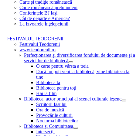
Carte şi tradiţie românească
Carte românească pretutindeni
Conferințele BJ Iași
Cât de departe e America?
La Izvoarele Înţelepciunii
FESTIVALUL TEODORENII
Festivalul Teodorenii
www.teodorenii.ro
Perfecţionarea şi diversificarea fondului de documente şi a
serviciilor de bibliotecă
O carte pentru vârsta a treia
Dacă nu poţi veni la bibliotecă, vine biblioteca la
tine
Biblioteca ta
Biblioteca pentru toţi
Hai la film
Biblioteca, actor principal al scenei culturale ieşene
Scriitorii Iaşului
Ora de muzică
Provocările culturii
Nocturna bibliotecilor
Biblioteca și Comunitatea
Intersecţii