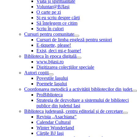
Viaţă şi spiritualitate
Voluntar@BJIaşi
O carte pe zi
Şi eu scriu despre cărţi
Să înţelegem ce citim
Scriu în culori
Cursuri pentru comunitate
Cursuri de limba engleză pentru seniori
E-tiquette, please!
Exist, deci mi-e foame!
Biblioteca în epoca digitală
www.bjiasi.ro
Digitizarea colecţiilor speciale
Autori copiii
Poveştile Iaşului
Poemele Iaşului
Coordonarea metodică a activităţii bibliotecilor din judeţ
ProBiblioteca
Strategia de dezvoltare a sistemului de biblioteci
publice din judeţul Iaşi
Biblioteca judeţeană, centru editorial şi de cercetare
Revista „Asachiana”
Calendar Cultural
Winter Wonderland
Cărţile BJ Iaşi