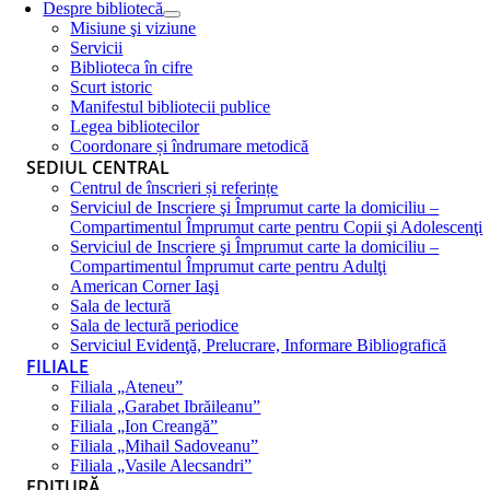
Despre bibliotecă
Misiune şi viziune
Servicii
Biblioteca în cifre
Scurt istoric
Manifestul bibliotecii publice
Legea bibliotecilor
Coordonare și îndrumare metodică
SEDIUL CENTRAL
Centrul de înscrieri și referințe
Serviciul de Inscriere şi Împrumut carte la domiciliu –
Compartimentul Împrumut carte pentru Copii şi Adolescenţi
Serviciul de Inscriere şi Împrumut carte la domiciliu –
Compartimentul Împrumut carte pentru Adulţi
American Corner Iaşi
Sala de lectură
Sala de lectură periodice
Serviciul Evidenţă, Prelucrare, Informare Bibliografică
FILIALE
Filiala „Ateneu”
Filiala „Garabet Ibrăileanu”
Filiala „Ion Creangă”
Filiala „Mihail Sadoveanu”
Filiala „Vasile Alecsandri”
EDITURĂ