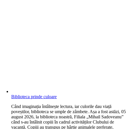
Biblioteca prinde culoare
C
ând imaginația întâlnește lectura, iar culorile dau viață
poveștilor, biblioteca se umple de zâmbete. Așa a fost astăzi, 05
august 2026, la biblioteca noastră, Filiala „Mihail Sadoveanu”
când s-au întâlnit copiii în cadrul activităților Clubului de
vacanță. Copiii au transpus pe hârtie animalele preferate,