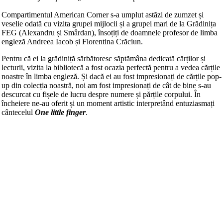
Compartimentul American Corner s-a umplut astăzi de zumzet și
veselie odată cu vizita grupei mijlocii și a grupei mari de la Grădinița
FEG (Alexandru și Smârdan), însoțiți de doamnele profesor de limba
engleză Andreea Iacob și Florentina Crăciun.
Pentru că ei la grădiniță sărbătoresc săptămâna dedicată cărților și
lecturii, vizita la bibliotecă a fost ocazia perfectă pentru a vedea cărțile
noastre în limba engleză. Și dacă ei au fost impresionați de cărțile pop-
up din colecția noastră, noi am fost impresionați de cât de bine s-au
descurcat cu fișele de lucru despre numere și părțile corpului. În
încheiere ne-au oferit și un moment artistic interpretând entuziasmați
cântecelul
One little finger
.