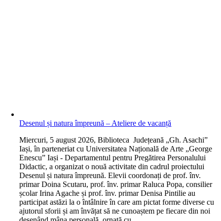
Desenul și natura împreună – Ateliere de vacanță
M
iercuri, 5 august 2026, Biblioteca Județeană „Gh. Asachi”
Iași, în parteneriat cu Universitatea Națională de Arte „George
Enescu” Iași - Departamentul pentru Pregătirea Personalului
Didactic, a organizat o nouă activitate din cadrul proiectului
Desenul și natura împreună. Elevii coordonați de prof. înv.
primar Doina Scutaru, prof. înv. primar Raluca Popa, consilier
școlar Irina Agache și prof. înv. primar Denisa Pintilie au
participat astăzi la o întâlnire în care am pictat forme diverse cu
ajutorul sforii și am învățat să ne cunoaștem pe fiecare din noi
desenând mâna personală, ornată cu