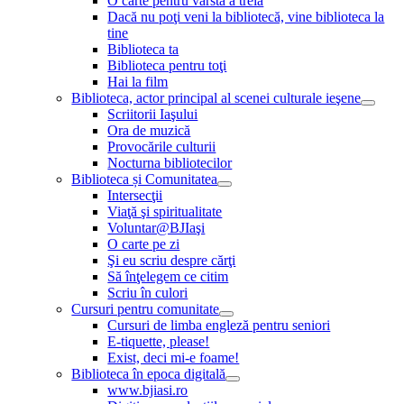
O carte pentru vârsta a treia
Dacă nu poţi veni la bibliotecă, vine biblioteca la
tine
Biblioteca ta
Biblioteca pentru toţi
Hai la film
Biblioteca, actor principal al scenei culturale ieşene
Scriitorii Iaşului
Ora de muzică
Provocările culturii
Nocturna bibliotecilor
Biblioteca și Comunitatea
Intersecţii
Viaţă şi spiritualitate
Voluntar@BJIaşi
O carte pe zi
Şi eu scriu despre cărţi
Să înţelegem ce citim
Scriu în culori
Cursuri pentru comunitate
Cursuri de limba engleză pentru seniori
E-tiquette, please!
Exist, deci mi-e foame!
Biblioteca în epoca digitală
www.bjiasi.ro