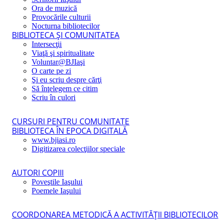
Ora de muzică
Provocările culturii
Nocturna bibliotecilor
BIBLIOTECA ŞI COMUNITATEA
Intersecţii
Viaţă şi spiritualitate
Voluntar@BJIaşi
O carte pe zi
Şi eu scriu despre cărţi
Să înţelegem ce citim
Scriu în culori
CURSURI PENTRU COMUNITATE
BIBLIOTECA ÎN EPOCA DIGITALĂ
www.bjiasi.ro
Digitizarea colecţiilor speciale
AUTORI COPIII
Poveştile Iaşului
Poemele Iaşului
COORDONAREA METODICĂ A ACTIVITĂŢII BIBLIOTECILOR