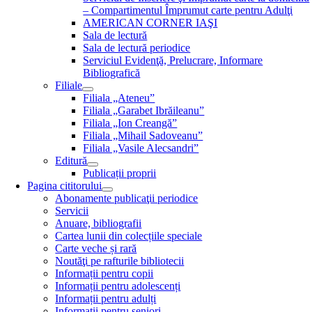
– Compartimentul Împrumut carte pentru Adulţi
AMERICAN CORNER IAŞI
Sala de lectură
Sala de lectură periodice
Serviciul Evidenţă, Prelucrare, Informare
Bibliografică
Filiale
Filiala „Ateneu”
Filiala „Garabet Ibrăileanu”
Filiala „Ion Creangă”
Filiala „Mihail Sadoveanu”
Filiala „Vasile Alecsandri”
Editură
Publicații proprii
Pagina cititorului
Abonamente publicaţii periodice
Servicii
Anuare, bibliografii
Cartea lunii din colecțiile speciale
Carte veche și rară
Noutăţi pe rafturile bibliotecii
Informații pentru copii
Informații pentru adolescenți
Informații pentru adulți
Informații pentru seniori