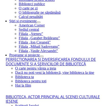
Biblioteci publice
O carte pe zi
O bibliografie pe săptămână
Calcul penalități
Ştiri şi evenimente
American Corner
Sediul central
Filiala „Ateneu”
Filiala „Garabet Ibrăileanu”
Filiala „Ion Creangă”
Filiala „Mihail Sadoveanu”
Filiala „Vasile Alecsandri”
Programe şi proiecte
PERFECŢIONAREA ŞI DIVERSIFICAREA FONDULUI DE
DOCUMENTE ŞI A SERVICIILOR DE BIBLIOTECĂ
O carte pentru vârsta a treia
Dacă nu poţi veni la bibliotecă, vine biblioteca la tine
Biblioteca ta
Biblioteca pentru toţi
Hai la film
BIBLIOTECA, ACTOR PRINCIPAL AL SCENEI CULTURALE
IEŞENE
Scriitorii Iaşului