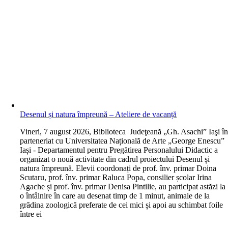
Desenul și natura împreună – Ateliere de vacanță
V
ineri, 7 august 2026, Biblioteca Judeţeană „Gh. Asachi” Iaşi î
parteneriat cu Universitatea Națională de Arte „George Enescu”
Iași - Departamentul pentru Pregătirea Personalului Didactic a
organizat o nouă activitate din cadrul proiectului Desenul și
natura împreună. Elevii coordonați de prof. înv. primar Doina
Scutaru, prof. înv. primar Raluca Popa, consilier școlar Irina
Agache și prof. înv. primar Denisa Pintilie, au participat astăzi la
o întâlnire în care au desenat timp de 1 minut, animale de la
grădina zoologică preferate de cei mici și apoi au schimbat foile
între ei