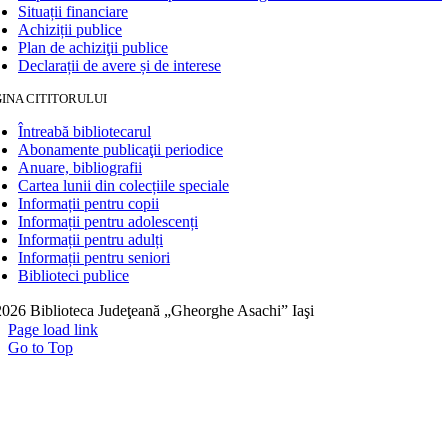
Situații financiare
Achiziții publice
Plan de achiziţii publice
Declarații de avere și de interese
INA CITITORULUI
Întreabă bibliotecarul
Abonamente publicaţii periodice
Anuare, bibliografii
Cartea lunii din colecțiile speciale
Informații pentru copii
Informații pentru adolescenți
Informații pentru adulți
Informații pentru seniori
Biblioteci publice
026 Biblioteca Judeţeană „Gheorghe Asachi” Iaşi
Page load link
Go to Top