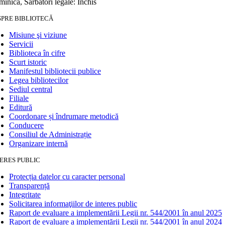
inică, Sărbători legale: Închis
SPRE BIBLIOTECĂ
Misiune şi viziune
Servicii
Biblioteca în cifre
Scurt istoric
Manifestul bibliotecii publice
Legea bibliotecilor
Sediul central
Filiale
Editură
Coordonare și îndrumare metodică
Conducere
Consiliul de Administrație
Organizare internă
ERES PUBLIC
Protecția datelor cu caracter personal
Transparență
Integritate
Solicitarea informaţiilor de interes public
Raport de evaluare a implementării Legii nr. 544/2001 în anul 2025
Raport de evaluare a implementării Legii nr. 544/2001 în anul 2024