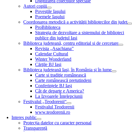
Digitizarea colecţiilor speciale
Autori copiii
Poveştile Iaşului
Poemele Iaşului
Coordonarea metodică a activităţii bibliotecilor din judeţ
ProBiblioteca
Strategia de dezvoltare a sistemului de biblioteci
publice din judeţul Iaşi
Biblioteca judeţeană, centru editorial şi de cercetare
Revista „Asachiana”
Calendar Cultural
Winter Wonderland
Cărţile BJ Iaşi
Biblioteca judeţeană Iaşi, în România şi în lume
Carte şi tradiţie românească
Carte românească pretutindeni
Conferințele BJ Iași
Cât de departe e America?
La Izvoarele Înţelepciunii
Festivalul „Teodorenii“
Festivalul Teodorenii
www.teodorenii.ro
Interes public
Protecția datelor cu caracter personal
Transparență