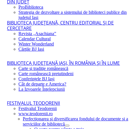
DIN JUDEŢ
ProBiblioteca
Strategia de dezvoltare a sistemului de biblioteci publice din
judeţul Iaşi
BIBLIOTECA JUDEŢEANĂ, CENTRU EDITORIAL ŞI DE
CERCETARE
Revista „Asachiana”
Calendar Cultural
Winter Wonderland
Cărţile BJ Iaşi
BIBLIOTECA JUDEŢEANĂ IAŞI, ÎN ROMÂNIA ŞI ÎN LUME
Carte şi tradiţie românească
Carte românească pretutindeni
Conferințele BJ Iași
Cât de departe e America?
La Izvoarele Înţelepciunii
FESTIVALUL TEODORENII
Festivalul Teodorenii
www.teodorenii.ro
Perfecţionarea şi diversificarea fondului de documente şi a
serviciilor de bibliotecă