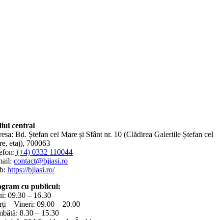
iul central
esa: Bd. Ștefan cel Mare și Sfânt nr. 10 (Clădirea Galeriile Ștefan cel
e, etaj), 700063
efon:
(+4) 0332 110044
ail:
contact@bjiasi.ro
b:
https://bjiasi.ro/
gram cu publicul:
i: 09.30 – 16.30
ți – Vineri: 09.00 – 20.00
bătă: 8.30 – 15.30