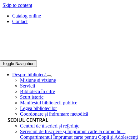
Skip to content
Catalog online
Contact
Toggle Navigation
Despre bibliotecă
Misiune şi viziune
Servicii
Biblioteca în cifre
Scurt istoric
Manifestul bibliotecii publice
Legea bibliotecilor
Coordonare și îndrumare metodică
SEDIUL CENTRAL
Centrul de înscrieri și referințe
Serviciul de Inscriere şi Împrumut carte la domiciliu –
Compartimentul Împrumut carte pentru Copii şi Adolescenţi