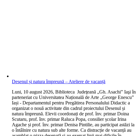
Desenul și natura împreună – Ateliere de vacanță
L
uni, 10 august 2026, Biblioteca Judeţeană „Gh. Asachi” Iaşi în
parteneriat cu Universitatea Națională de Arte „George Enescu”
Iași - Departamentul pentru Pregătirea Personalului Didactic a
organizat o nouă activitate din cadrul proiectului Desenul și
natura împreună. Elevii coordonați de prof. înv. primar Doina
Scutaru, prof. înv. primar Raluca Popa, consilier școlar Irina
Agache și prof. înv. primar Denisa Pintilie, au participat astăzi la
o întâlnire cu natura sub alte forme. Ca distracție de vacanță au
asamblat o pizza desenată și au exersat linii mai dificile în