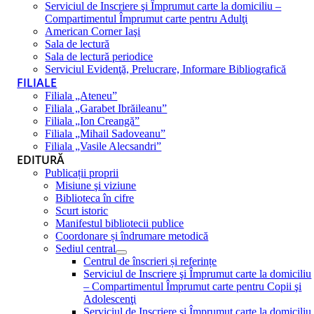
Serviciul de Inscriere şi Împrumut carte la domiciliu –
Compartimentul Împrumut carte pentru Adulţi
American Corner Iaşi
Sala de lectură
Sala de lectură periodice
Serviciul Evidenţă, Prelucrare, Informare Bibliografică
FILIALE
Filiala „Ateneu”
Filiala „Garabet Ibrăileanu”
Filiala „Ion Creangă”
Filiala „Mihail Sadoveanu”
Filiala „Vasile Alecsandri”
EDITURĂ
Publicații proprii
Misiune şi viziune
Biblioteca în cifre
Scurt istoric
Manifestul bibliotecii publice
Coordonare și îndrumare metodică
Sediul central
Centrul de înscrieri și referințe
Serviciul de Inscriere şi Împrumut carte la domiciliu
– Compartimentul Împrumut carte pentru Copii şi
Adolescenţi
Serviciul de Inscriere şi Împrumut carte la domiciliu