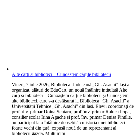
Alte cărți și biblioteci – Cunoaștem cărțile bibliotecii
V
ineri, 7 iulie 2026, Biblioteca Județeană „Gh. Asachi” Iași a
organizat, alături de EduCart, un nouă întâlnire intitulată Alte
cărți și biblioteci – Cunoaștem cărțile bibliotecii și Cunoaștem
alte biblioteci, care s-a desfășurat la Biblioteca „Gh. Asachi” a
Universității Tehnice „Gh. Asachi” din Iași. Elevii coordonați de
prof. înv. primar Doina Scutaru, prof. înv. primar Raluca Popa,
consilier școlar Irina Agache și prof. înv. primar Denisa Pintilie,
au participat la o întâlnire deosebită cu istoria unei biblioteci
foarte vechi din țară, expusă nouă de un reprezentant al
bibliotecii gazdă. Mulțumim