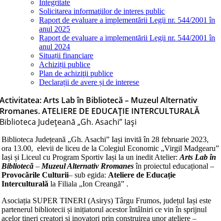
Integritate
Solicitarea informaţiilor de interes public
Raport de evaluare a implementării Legii nr. 544/2001 în
anul 2025
Raport de evaluare a implementării Legii nr. 544/2001 în
anul 2024
Situații financiare
Achiziții publice
Plan de achiziţii publice
Declarații de avere și de interese
Activitatea: Arts Lab în Bibliotecă – Muzeul Alternativ
Rromanes. ATELIERE DE EDUCAȚIE INTERCULTURALĂ
Biblioteca Judeţeană „Gh. Asachi” Iaşi
Biblioteca Județeană „Gh. Asachi” Iași invită în 28 februarie 2023,
ora 13.00, elevii de liceu de la Colegiul Economic „Virgil Madgearu”
Iași și Liceul cu Program Sportiv Iași la un inedit Atelier:
Arts Lab în
Bibliotecă
–
Muzeul Alternativ Rromanes
în proiectul educațional –
Provocările Culturii
– sub egida:
Ateliere de Educație
Interculturală
la Filiala „Ion Creangă” .
Asociația SUPER TINERI (Asirys) Târgu Frumos, județul Iași este
partenerul bibliotecii și inițiatorul acestor întâlniri ce vin în sprijnul
acelor tineri creatori și inovatori prin construirea unor ateliere –