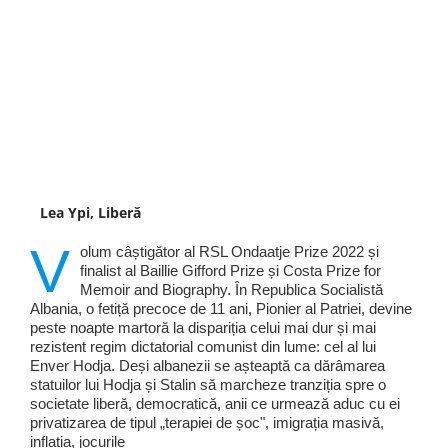
Lea Ypi, Liberă
V
olum câștigător al RSL Ondaatje Prize 2022 și
finalist al Baillie Gifford Prize și Costa Prize for
Memoir and Biography. În Republica Socialistă
Albania, o fetiță precoce de 11 ani, Pionier al Patriei, devine
peste noapte martoră la dispariția celui mai dur și mai
rezistent regim dictatorial comunist din lume: cel al lui
Enver Hodja. Deși albanezii se așteaptă ca dărâmarea
statuilor lui Hodja și Stalin să marcheze tranziția spre o
societate liberă, democratică, anii ce urmează aduc cu ei
privatizarea de tipul „terapiei de șoc", imigrația masivă,
inflația, jocurile