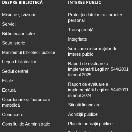
DESPRE BIBLIOTECĂ
INTERES PUBLIC
Misiune şi viziune
Protecția datelor cu caracter
personal
Servicii
Transparență
Biblioteca în cifre
Integritate
Scurt istoric
Solicitarea informaţiilor de
Manifestul bibliotecii publice
interes public
Legea bibliotecilor
Raport de evaluare a
implementării Legii nr. 544/2001
Sediul central
în anul 2025
Filiale
Raport de evaluare a
implementării Legii nr. 544/2001
Editură
în anul 2024
Coordonare și îndrumare
Situații financiare
metodică
Achiziții publice
Conducere
Plan de achiziţii publice
Consiliul de Administrație