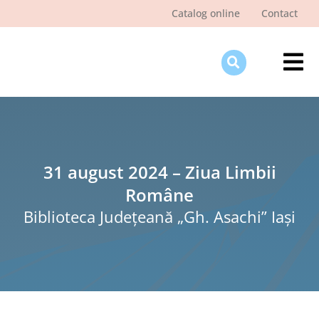
Skip
Catalog online
Contact
to
content
Tog
Nav
Des
Pagi
Şti
31 august 2024 – Ziua Limbii
Române
Pro
Biblioteca Judeţeană „Gh. Asachi” Iaşi
Int