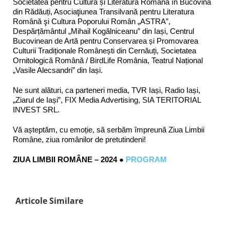
Societatea pentru Cultura și Literatura Română în Bucovina
din Rădăuți, Asociaţiunea Transilvană pentru Literatura
Română şi Cultura Poporului Român „ASTRA”,
Despărțământul „Mihail Kogălniceanu” din Iași, Centrul
Bucovinean de Artă pentru Conservarea și Promovarea
Culturii Tradiționale Românești din Cernăuți, Societatea
Ornitologică Română / BirdLife România, Teatrul Național
„Vasile Alecsandri” din Iași.
Ne sunt alături, ca parteneri media, TVR Iași, Radio Iași,
„Ziarul de Iași”, FIX Media Advertising, SIA TERITORIAL
INVEST SRL.
Vă așteptăm, cu emoție, să serbăm împreună Ziua Limbii
Române, ziua românilor de pretutindeni!
ZIUA LIMBII ROMÂNE – 2024 ●
PROGRAM
Articole Similare