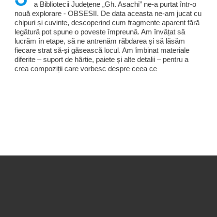
a Bibliotecii Județene „Gh. Asachi” ne-a purtat într-o
nouă explorare - OBSESII. De data aceasta ne-am jucat cu
chipuri și cuvinte, descoperind cum fragmente aparent fără
legătură pot spune o poveste împreună. Am învățat să
lucrăm în etape, să ne antrenăm răbdarea și să lăsăm
fiecare strat să-și găsească locul. Am îmbinat materiale
diferite – suport de hârtie, paiete și alte detalii – pentru a
crea compoziții care vorbesc despre ceea ce