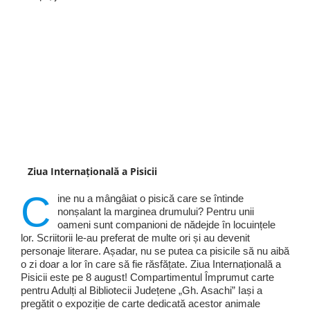
Ziua Internațională a Pisicii
C
ine nu a mângâiat o pisică care se întinde
nonșalant la marginea drumului? Pentru unii
oameni sunt companioni de nădejde în locuințele
lor. Scriitorii le-au preferat de multe ori și au devenit
personaje literare. Așadar, nu se putea ca pisicile să nu aibă
o zi doar a lor în care să fie răsfățate. Ziua Internațională a
Pisicii este pe 8 august! Compartimentul Împrumut carte
pentru Adulți al Bibliotecii Județene „Gh. Asachi” Iași a
pregătit o expoziție de carte dedicată acestor animale