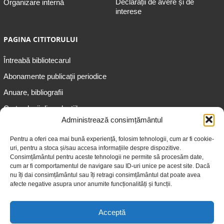
Declarații de avere și de
Organizare internă
interese
PAGINA CITITORULUI
Întreabă bibliotecarul
Abonamente publicaţii periodice
Anuare, bibliografii
Cartea lunii din colecțiile
speciale
Administrează consimțământul
Informații pentru copii
Pentru a oferi cea mai bună experiență, folosim tehnologii, cum ar fi cookie-
uri, pentru a stoca și/sau accesa informațiile despre dispozitive.
Informații pentru adolescenți
Consimțământul pentru aceste tehnologii ne permite să procesăm date,
Informații pentru adulți
cum ar fi comportamentul de navigare sau ID-uri unice pe acest site. Dacă
nu îți dai consimțământul sau îți retragi consimțământul dat poate avea
Informații pentru seniori
afecte negative asupra unor anumite funcționalități și funcții.
Biblioteci publice
Acceptă