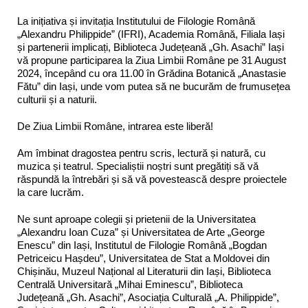
La inițiativa și invitația Institutului de Filologie Română
„Alexandru Philippide” (IFRI), Academia Română, Filiala Iași
și partenerii implicați, Biblioteca Județeană „Gh. Asachi” Iași
vă propune participarea la Ziua Limbii Române pe 31 August
2024, începând cu ora 11.00 în Grădina Botanică „Anastasie
Fătu” din Iași, unde vom putea să ne bucurăm de frumusețea
culturii și a naturii.
De Ziua Limbii Române, intrarea este liberă!
Am îmbinat dragostea pentru scris, lectură și natură, cu
muzica și teatrul. Specialiștii noștri sunt pregătiți să vă
răspundă la întrebări și să vă povestească despre proiectele
la care lucrăm.
Ne sunt aproape colegii și prietenii de la Universitatea
„Alexandru Ioan Cuza” și Universitatea de Arte „George
Enescu” din Iași, Institutul de Filologie Română „Bogdan
Petriceicu Hașdeu”, Universitatea de Stat a Moldovei din
Chișinău, Muzeul Național al Literaturii din Iași, Biblioteca
Centrală Universitară „Mihai Eminescu”, Biblioteca
Județeană „Gh. Asachi”, Asociația Culturală „A. Philippide”,