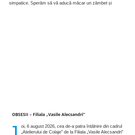
simpatice. Sperăm să vă aducă măcar un zâmbet și
OBSESII – Filiala „Vasile Alecsandri”
J
oi, 6 august 2026, cea de-a patra întâlnire din cadrul
„Atelierului de Colaje” de la Filiala „Vasile Alecsandri”