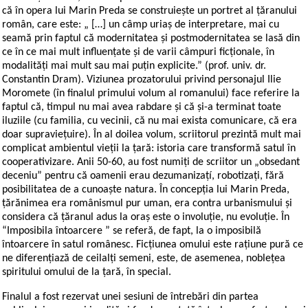
că în opera lui Marin Preda se construiește un portret al țăranului
român, care este: „ […] un câmp uriaș de interpretare, mai cu
seamă prin faptul că modernitatea și postmodernitatea se lasă din
ce în ce mai mult influențate și de varii câmpuri ficționale, în
modalități mai mult sau mai puțin explicite.” (prof. univ. dr.
Constantin Dram). Viziunea prozatorului privind personajul Ilie
Moromete (în finalul primului volum al romanului) face referire la
faptul că, timpul nu mai avea rabdare şi că şi-a terminat toate
iluziile (cu familia, cu vecinii, că nu mai exista comunicare, că era
doar supravieţuire). În al doilea volum, scriitorul prezintă mult mai
complicat ambientul vieţii la ţară: istoria care transformă satul în
cooperativizare. Anii 50-60, au fost numiți de scriitor un „obsedant
deceniu” pentru că oamenii erau dezumanizaţí, robotizaţi, fără
posibilitatea de a cunoaşte natura. În concepţia lui Marin Preda,
ţărănimea era românismul pur uman, era contra urbanismului și
considera că ţăranul adus la oraş este o involuţie, nu evoluţie. În
“Imposibila întoarcere ” se referă, de fapt, la o imposibilă
întoarcere în satul românesc. Ficţiunea omului este raţiune pură ce
ne diferenţiază de ceilalţi semeni, este, de asemenea, nobleţea
spiritului omului de la ţară, în special.
Finalul a fost rezervat unei sesiuni de întrebări din partea