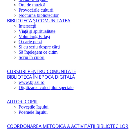
Ora de muzică
Provocările culturii
Nocturna bibliotecilor
BIBLIOTECA ŞI COMUNITATEA
Intersecţii
Viaţă şi spiritualitate
Voluntar@BJIaşi
O carte pe zi
Şi eu scriu despre cărţi
Să înţelegem ce citim
Scriu în culori
CURSURI PENTRU COMUNITATE
BIBLIOTECA ÎN EPOCA DIGITALĂ
www.bjiasi.ro
Digitizarea colecţiilor speciale
AUTORI COPIII
Poveştile Iaşului
Poemele Iaşului
COORDONAREA METODICĂ A ACTIVITĂŢII BIBLIOTECILOR