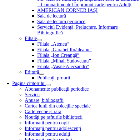
– Compartimentul Împrumut carte pentru Adulţi
AMERICAN CORNER IAŞI
Sala de lectură
Sala de lectură periodice
Serviciul Evidenţă, Prelucrare, Informare
Bibliografică
Filiale
Filiala „Ateneu”
Filiala „Garabet Ibrăileanu”
Filiala „Ion Creangă”
Filiala „Mihail Sadoveanu”
Filiala „Vasile Alecsandri”
Editură
Publicații proprii
Pagina cititorului
Abonamente publicaţii periodice
Servicii
Anuare, bibliografii
Cartea lunii din colecțiile speciale
Carte veche și rară
Noutăţi pe rafturile bibliotecii
Informații pentru copii
Informații pentru adolescenți
Informații pentru adulți
Informații pentru seniori