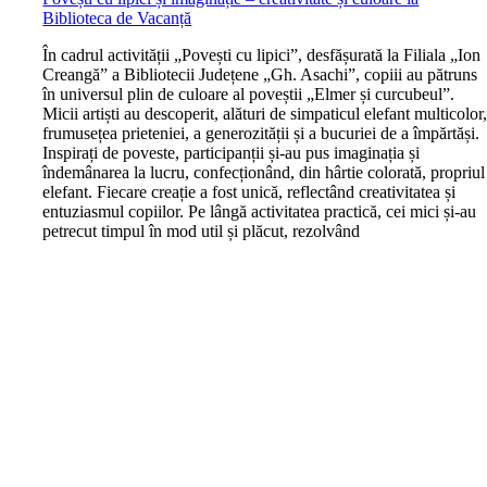
Biblioteca de Vacanță
În cadrul activității „Povești cu lipici”, desfășurată la Filiala „Ion
Creangă” a Bibliotecii Județene „Gh. Asachi”, copiii au pătruns
în universul plin de culoare al poveștii „Elmer și curcubeul”.
Micii artiști au descoperit, alături de simpaticul elefant multicolor
frumusețea prieteniei, a generozității și a bucuriei de a împărtăși.
Inspirați de poveste, participanții și-au pus imaginația și
îndemânarea la lucru, confecționând, din hârtie colorată, propriul
elefant. Fiecare creație a fost unică, reflectând creativitatea și
entuziasmul copiilor. Pe lângă activitatea practică, cei mici și-au
petrecut timpul în mod util și plăcut, rezolvând