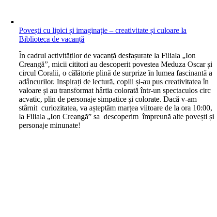
Povești cu lipici și imaginație – creativitate și culoare la
Biblioteca de vacanță
În cadrul activităților de vacanță desfașurate la Filiala „Ion
Creangă”, micii cititori au descoperit povestea Meduza Oscar și
circul Coralii, o călătorie plină de surprize în lumea fascinantă a
adâncurilor. Inspirați de lectură, copiii și-au pus creativitatea în
valoare și au transformat hârtia colorată într-un spectaculos circ
acvatic, plin de personaje simpatice și colorate. Dacă v-am
stârnit curiozitatea, va așteptăm marțea viitoare de la ora 10:00,
la Filiala „Ion Creangă” sa descoperim împreună alte povești și
personaje minunate!