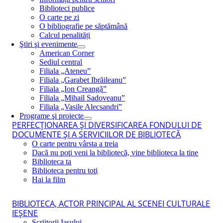
Biblioteci publice
O carte pe zi
O bibliografie pe săptămână
Calcul penalități
Ştiri şi evenimente
American Corner
Sediul central
Filiala „Ateneu”
Filiala „Garabet Ibrăileanu”
Filiala „Ion Creangă”
Filiala „Mihail Sadoveanu”
Filiala „Vasile Alecsandri”
Programe şi proiecte
PERFECŢIONAREA ŞI DIVERSIFICAREA FONDULUI DE
DOCUMENTE ŞI A SERVICIILOR DE BIBLIOTECĂ
O carte pentru vârsta a treia
Dacă nu poţi veni la bibliotecă, vine biblioteca la tine
Biblioteca ta
Biblioteca pentru toţi
Hai la film
BIBLIOTECA, ACTOR PRINCIPAL AL SCENEI CULTURALE
IEŞENE
Scriitorii Iaşului