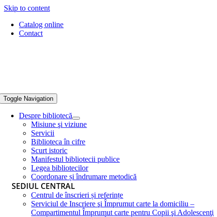
Skip to content
Catalog online
Contact
Toggle Navigation
Despre bibliotecă
Misiune şi viziune
Servicii
Biblioteca în cifre
Scurt istoric
Manifestul bibliotecii publice
Legea bibliotecilor
Coordonare și îndrumare metodică
SEDIUL CENTRAL
Centrul de înscrieri și referințe
Serviciul de Inscriere şi Împrumut carte la domiciliu –
Compartimentul Împrumut carte pentru Copii şi Adolescenţi