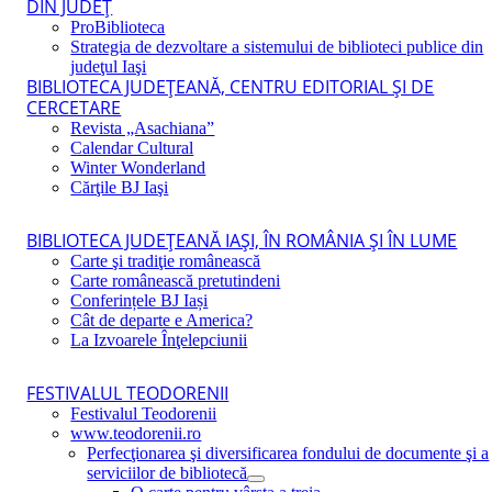
DIN JUDEŢ
ProBiblioteca
Strategia de dezvoltare a sistemului de biblioteci publice din
judeţul Iaşi
BIBLIOTECA JUDEŢEANĂ, CENTRU EDITORIAL ŞI DE
CERCETARE
Revista „Asachiana”
Calendar Cultural
Winter Wonderland
Cărţile BJ Iaşi
BIBLIOTECA JUDEŢEANĂ IAŞI, ÎN ROMÂNIA ŞI ÎN LUME
Carte şi tradiţie românească
Carte românească pretutindeni
Conferințele BJ Iași
Cât de departe e America?
La Izvoarele Înţelepciunii
FESTIVALUL TEODORENII
Festivalul Teodorenii
www.teodorenii.ro
Perfecţionarea şi diversificarea fondului de documente şi a
serviciilor de bibliotecă