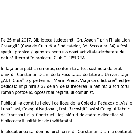
Pe 25 mai 2017, Biblioteca Județeană „Gh. Asachi” prin Filiala „Ion
Creangă” (Casa de Cultură a Sindicatelor, Bd. Socola nr. 34) a fost
spațiul propice și generos pentru o nouă activitate-dezbatere de
natură literară în proiectul Club CLEPSIDRA.
În fața unui public numeros, conferința a fost susținută de prof.
univ. dr. Constantin Dram de la Facultatea de Litere a Universității
„Al. I. Cuza” Iași pe tema: „Marin Preda: Viața ca o ficțiune”, ediție
dedicată împlinirii a 37 de ani de la trecerea în neființă a scriitorul
român postbelic, opozant al regimului comunist.
Publicul l-a constituit elevii de liceu de la Colegiul Pedagogic „Vasile
Lupu” Iași, Colegiul Național „Emil Racoviță” Iași și Colegiul Tehnic
de Transporturi și Construcții Iași alături de cadrele didactice și
bibliotecarii unităților de învățământ.
În alocuțiunea sa, domnul prof. univ. dr. Constantin Dram a conturat