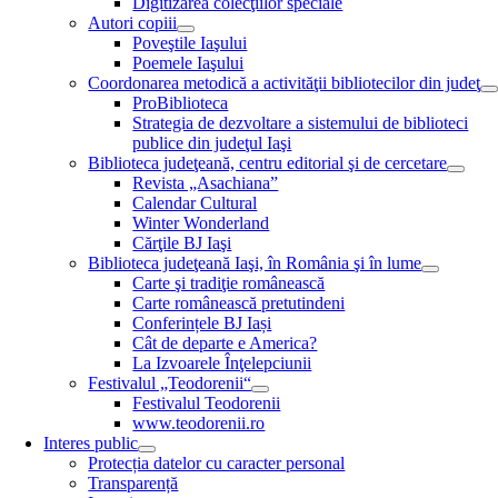
Digitizarea colecţiilor speciale
Autori copiii
Poveştile Iaşului
Poemele Iaşului
Coordonarea metodică a activităţii bibliotecilor din judeţ
ProBiblioteca
Strategia de dezvoltare a sistemului de biblioteci
publice din judeţul Iaşi
Biblioteca judeţeană, centru editorial şi de cercetare
Revista „Asachiana”
Calendar Cultural
Winter Wonderland
Cărţile BJ Iaşi
Biblioteca judeţeană Iaşi, în România şi în lume
Carte şi tradiţie românească
Carte românească pretutindeni
Conferințele BJ Iași
Cât de departe e America?
La Izvoarele Înţelepciunii
Festivalul „Teodorenii“
Festivalul Teodorenii
www.teodorenii.ro
Interes public
Protecția datelor cu caracter personal
Transparență