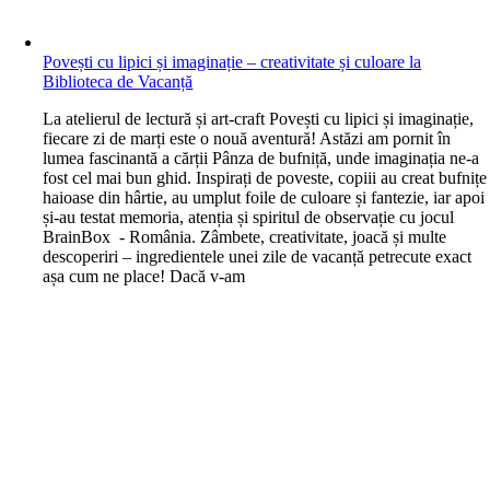
Povești cu lipici și imaginație – creativitate și culoare la
Biblioteca de Vacanță
L
a atelierul de lectură și art-craft Povești cu lipici și imaginație,
fiecare zi de marți este o nouă aventură! Astăzi am pornit în
lumea fascinantă a cărții Pânza de bufniță, unde imaginația ne-a
fost cel mai bun ghid. Inspirați de poveste, copiii au creat bufnițe
haioase din hârtie, au umplut foile de culoare și fantezie, iar apoi
și-au testat memoria, atenția și spiritul de observație cu jocul
BrainBox - România. Zâmbete, creativitate, joacă și multe
descoperiri – ingredientele unei zile de vacanță petrecute exact
așa cum ne place! Dacă v-am