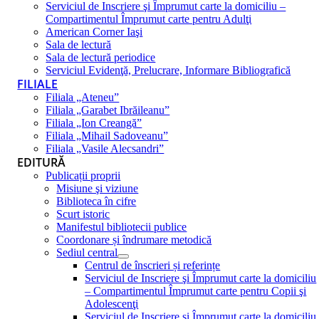
Serviciul de Inscriere şi Împrumut carte la domiciliu –
Compartimentul Împrumut carte pentru Adulţi
American Corner Iaşi
Sala de lectură
Sala de lectură periodice
Serviciul Evidenţă, Prelucrare, Informare Bibliografică
FILIALE
Filiala „Ateneu”
Filiala „Garabet Ibrăileanu”
Filiala „Ion Creangă”
Filiala „Mihail Sadoveanu”
Filiala „Vasile Alecsandri”
EDITURĂ
Publicații proprii
Misiune şi viziune
Biblioteca în cifre
Scurt istoric
Manifestul bibliotecii publice
Coordonare și îndrumare metodică
Sediul central
Centrul de înscrieri și referințe
Serviciul de Inscriere şi Împrumut carte la domiciliu
– Compartimentul Împrumut carte pentru Copii şi
Adolescenţi
Serviciul de Inscriere şi Împrumut carte la domiciliu