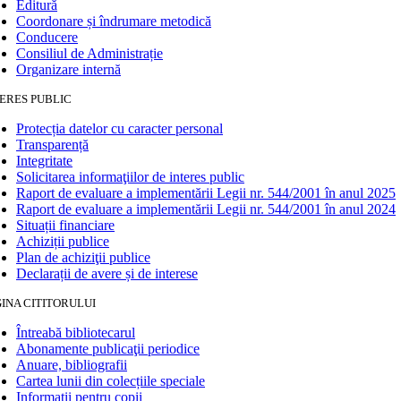
Editură
Coordonare și îndrumare metodică
Conducere
Consiliul de Administrație
Organizare internă
ERES PUBLIC
Protecția datelor cu caracter personal
Transparență
Integritate
Solicitarea informaţiilor de interes public
Raport de evaluare a implementării Legii nr. 544/2001 în anul 2025
Raport de evaluare a implementării Legii nr. 544/2001 în anul 2024
Situații financiare
Achiziții publice
Plan de achiziţii publice
Declarații de avere și de interese
INA CITITORULUI
Întreabă bibliotecarul
Abonamente publicaţii periodice
Anuare, bibliografii
Cartea lunii din colecțiile speciale
Informații pentru copii