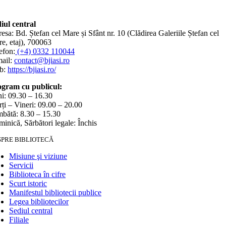
iul central
esa: Bd. Ștefan cel Mare și Sfânt nr. 10 (Clădirea Galeriile Ștefan cel
e, etaj), 700063
efon:
(+4) 0332 110044
ail:
contact@bjiasi.ro
b:
https://bjiasi.ro/
gram cu publicul:
i: 09.30 – 16.30
ți – Vineri: 09.00 – 20.00
bătă: 8.30 – 15.30
inică, Sărbători legale: Închis
SPRE BIBLIOTECĂ
Misiune şi viziune
Servicii
Biblioteca în cifre
Scurt istoric
Manifestul bibliotecii publice
Legea bibliotecilor
Sediul central
Filiale