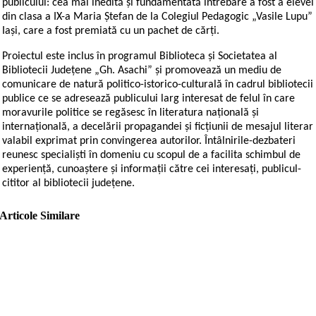
publicului: cea mai inedită și fundamentată întrebare a fost a elevei
din clasa a IX-a Maria Ștefan de la Colegiul Pedagogic „Vasile Lupu”
Iași, care a fost premiată cu un pachet de cărți.
Proiectul este inclus în programul Biblioteca și Societatea al
Bibliotecii Județene „Gh. Asachi” și promovează un mediu de
comunicare de natură politico-istorico-culturală în cadrul bibliotecii
publice ce se adresează publicului larg interesat de felul în care
moravurile politice se regăsesc în literatura națională și
internațională, a decelării propagandei și ficțiunii de mesajul literar
valabil exprimat prin convingerea autorilor. Întâlnirile-dezbateri
reunesc specialiști în domeniu cu scopul de a facilita schimbul de
experiență, cunoaștere și informații către cei interesați, publicul-
cititor al bibliotecii județene.
Articole Similare