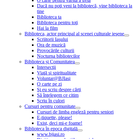
O carte pentru vârsta a treia
Dacă nu poţi veni la bibliotecă, vine biblioteca la
tine
Biblioteca ta
Biblioteca pentru toţi
Hai la film
Biblioteca, actor principal al scenei culturale ieşene
Scriitorii Iaşului
Ora de muzică
Provocările culturii
Nocturna bibliotecilor
Biblioteca și Comunitatea
Intersecţii
Viaţă şi spiritualitate
Voluntar@BJIaşi
O carte pe zi
Şi eu scriu despre cărţi
Să înţelegem ce citim
Scriu în culori
Cursuri pentru comunitate
Cursuri de limba engleză pentru seniori
E-tiquette, please!
Exist, deci mi-e foame!
Biblioteca în epoca digitală
www.bjiasi.ro