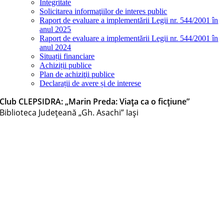
Integritate
Solicitarea informaţiilor de interes public
Raport de evaluare a implementării Legii nr. 544/2001 în
anul 2025
Raport de evaluare a implementării Legii nr. 544/2001 în
anul 2024
Situații financiare
Achiziții publice
Plan de achiziţii publice
Declarații de avere și de interese
Club CLEPSIDRA: „Marin Preda: Viața ca o ficțiune”
Biblioteca Judeţeană „Gh. Asachi” Iaşi