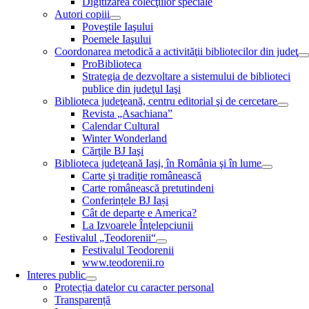
Digitizarea colecţiilor speciale
Autori copiii
Poveştile Iaşului
Poemele Iaşului
Coordonarea metodică a activităţii bibliotecilor din judeţ
ProBiblioteca
Strategia de dezvoltare a sistemului de biblioteci
publice din judeţul Iaşi
Biblioteca judeţeană, centru editorial şi de cercetare
Revista „Asachiana”
Calendar Cultural
Winter Wonderland
Cărţile BJ Iaşi
Biblioteca judeţeană Iaşi, în România şi în lume
Carte şi tradiţie românească
Carte românească pretutindeni
Conferințele BJ Iași
Cât de departe e America?
La Izvoarele Înţelepciunii
Festivalul „Teodorenii“
Festivalul Teodorenii
www.teodorenii.ro
Interes public
Protecția datelor cu caracter personal
Transparență