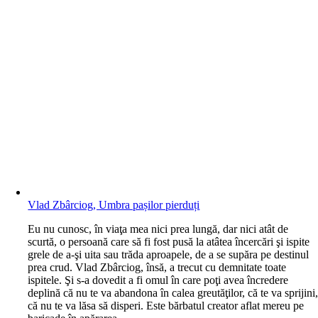
Vlad Zbârciog, Umbra pașilor pierduți
E
u nu cunosc, în viaţa mea nici prea lungă, dar nici atât de
scurtă, o persoană care să fi fost pusă la atâtea încercări şi ispite
grele de a-şi uita sau trăda aproapele, de a se supăra pe destinul
prea crud. Vlad Zbârciog, însă, a trecut cu demnitate toate
ispitele. Şi s-a dovedit a fi omul în care poţi avea încredere
deplină că nu te va abandona în calea greutăţilor, că te va sprijini
că nu te va lăsa să disperi. Este bărbatul creator aflat mereu pe