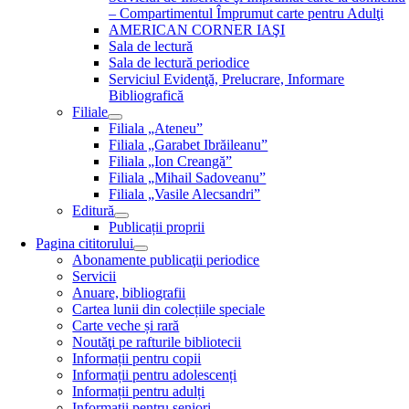
– Compartimentul Împrumut carte pentru Adulţi
AMERICAN CORNER IAŞI
Sala de lectură
Sala de lectură periodice
Serviciul Evidenţă, Prelucrare, Informare
Bibliografică
Filiale
Filiala „Ateneu”
Filiala „Garabet Ibrăileanu”
Filiala „Ion Creangă”
Filiala „Mihail Sadoveanu”
Filiala „Vasile Alecsandri”
Editură
Publicații proprii
Pagina cititorului
Abonamente publicaţii periodice
Servicii
Anuare, bibliografii
Cartea lunii din colecțiile speciale
Carte veche și rară
Noutăţi pe rafturile bibliotecii
Informații pentru copii
Informații pentru adolescenți
Informații pentru adulți
Informații pentru seniori