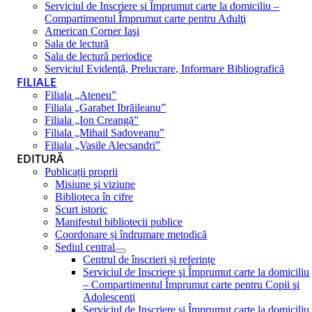
Serviciul de Inscriere şi Împrumut carte la domiciliu –
Compartimentul Împrumut carte pentru Adulţi
American Corner Iaşi
Sala de lectură
Sala de lectură periodice
Serviciul Evidenţă, Prelucrare, Informare Bibliografică
FILIALE
Filiala „Ateneu”
Filiala „Garabet Ibrăileanu”
Filiala „Ion Creangă”
Filiala „Mihail Sadoveanu”
Filiala „Vasile Alecsandri”
EDITURĂ
Publicații proprii
Misiune şi viziune
Biblioteca în cifre
Scurt istoric
Manifestul bibliotecii publice
Coordonare și îndrumare metodică
Sediul central
Centrul de înscrieri și referințe
Serviciul de Inscriere şi Împrumut carte la domiciliu
– Compartimentul Împrumut carte pentru Copii şi
Adolescenţi
Serviciul de Inscriere şi Împrumut carte la domiciliu