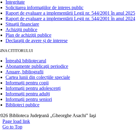
Integritate
Solicitarea informaţiilor de interes public
Raport de evaluare a implementării Legii nr. 544/2001 în anul 2025
Raport de evaluare a implementării Legii nr. 544/2001 în anul 2024
Situații financiare
Achiziții publice
Plan de achiziţii publice
Declarații de avere și de interese
INA CITITORULUI
Întreabă bibliotecarul
Abonamente publicaţii periodice
Anuare, bibliografii
Cartea lunii din colecțiile speciale
Informații pentru copii
Informații pentru adolescenți
Informații pentru adulți
Informații pentru seniori
Biblioteci publice
026 Biblioteca Judeţeană „Gheorghe Asachi” Iaşi
Page load link
Go to Top