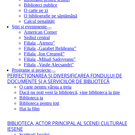
Biblioteci publice
O carte pe zi
O bibliografie pe săptămână
Calcul penalități
Ştiri şi evenimente
American Corner
Sediul central
Filiala „Ateneu”
Filiala „Garabet Ibrăileanu”
Filiala „Ion Creangă”
Filiala „Mihail Sadoveanu”
Filiala „Vasile Alecsandri”
Programe şi proiecte
PERFECŢIONAREA ŞI DIVERSIFICAREA FONDULUI DE
DOCUMENTE ŞI A SERVICIILOR DE BIBLIOTECĂ
O carte pentru vârsta a treia
Dacă nu poţi veni la bibliotecă, vine biblioteca la tine
Biblioteca ta
Biblioteca pentru toţi
Hai la film
BIBLIOTECA, ACTOR PRINCIPAL AL SCENEI CULTURALE
IEŞENE
Scriitorii Iaşului