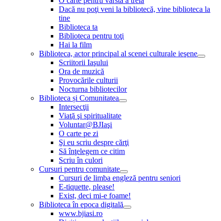
O carte pentru vârsta a treia
Dacă nu poţi veni la bibliotecă, vine biblioteca la
tine
Biblioteca ta
Biblioteca pentru toţi
Hai la film
Biblioteca, actor principal al scenei culturale ieşene
Scriitorii Iaşului
Ora de muzică
Provocările culturii
Nocturna bibliotecilor
Biblioteca și Comunitatea
Intersecţii
Viaţă şi spiritualitate
Voluntar@BJIaşi
O carte pe zi
Şi eu scriu despre cărţi
Să înţelegem ce citim
Scriu în culori
Cursuri pentru comunitate
Cursuri de limba engleză pentru seniori
E-tiquette, please!
Exist, deci mi-e foame!
Biblioteca în epoca digitală
www.bjiasi.ro