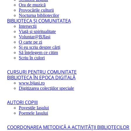
Ora de muzică
Provocările culturii
Nocturna bibliotecilor
BIBLIOTECA ŞI COMUNITATEA
Intersecţii
Viaţă şi spiritualitate
Voluntar@BJIaşi
O carte pe zi
Şi eu scriu despre cărţi
Să înţelegem ce citim
Scriu în culori
CURSURI PENTRU COMUNITATE
BIBLIOTECA ÎN EPOCA DIGITALĂ
www.bjiasi.ro
Digitizarea colecţiilor speciale
AUTORI COPIII
Poveştile Iaşului
Poemele Iaşului
COORDONAREA METODICĂ A ACTIVITĂŢII BIBLIOTECILOR