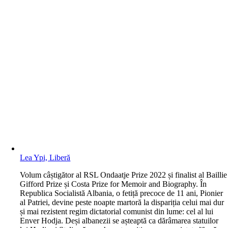
Lea Ypi, Liberă
V
olum câștigător al RSL Ondaatje Prize 2022 și finalist al Baillie
Gifford Prize și Costa Prize for Memoir and Biography. În
Republica Socialistă Albania, o fetiță precoce de 11 ani, Pionier
al Patriei, devine peste noapte martoră la dispariția celui mai dur
și mai rezistent regim dictatorial comunist din lume: cel al lui
Enver Hodja. Deși albanezii se așteaptă ca dărâmarea statuilor