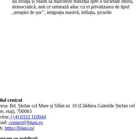
lui Hodja și Stalin să marcheze tranziția spre o societate liberă,
democratică, anii ce urmează aduc cu ei privatizarea de tipul
„terapiei de șoc", imigrația masivă, inflația, jocurile
iul central
esa: Bd. Ștefan cel Mare și Sfânt nr. 10 (Clădirea Galeriile Ștefan cel
e, etaj), 700063
efon:
(+4) 0332 110044
ail:
contact@bjiasi.ro
b:
https://bjiasi.ro/
gram cu publicul: