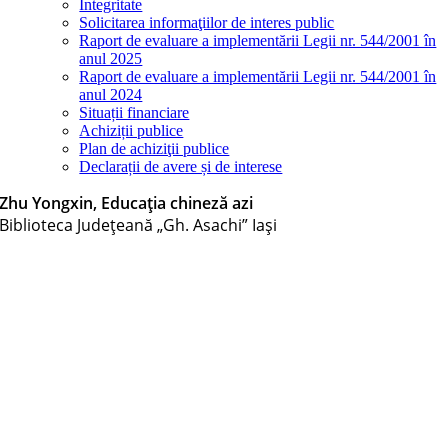
Integritate
Solicitarea informaţiilor de interes public
Raport de evaluare a implementării Legii nr. 544/2001 în
anul 2025
Raport de evaluare a implementării Legii nr. 544/2001 în
anul 2024
Situații financiare
Achiziții publice
Plan de achiziţii publice
Declarații de avere și de interese
Zhu Yongxin, Educația chineză azi
Biblioteca Judeţeană „Gh. Asachi” Iaşi