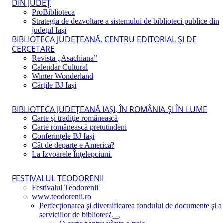
DIN JUDEŢ
ProBiblioteca
Strategia de dezvoltare a sistemului de biblioteci publice din
judeţul Iaşi
BIBLIOTECA JUDEŢEANĂ, CENTRU EDITORIAL ŞI DE
CERCETARE
Revista „Asachiana”
Calendar Cultural
Winter Wonderland
Cărţile BJ Iaşi
BIBLIOTECA JUDEŢEANĂ IAŞI, ÎN ROMÂNIA ŞI ÎN LUME
Carte şi tradiţie românească
Carte românească pretutindeni
Conferințele BJ Iași
Cât de departe e America?
La Izvoarele Înţelepciunii
FESTIVALUL TEODORENII
Festivalul Teodorenii
www.teodorenii.ro
Perfecţionarea şi diversificarea fondului de documente şi a
serviciilor de bibliotecă