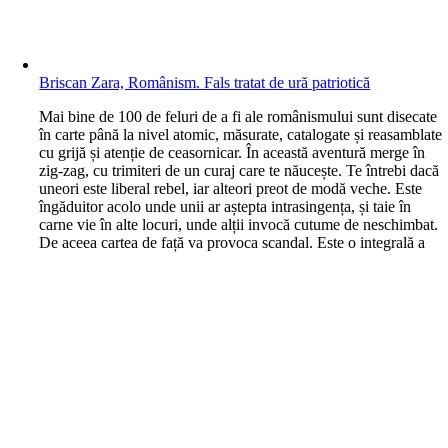
Briscan Zara, Românism. Fals tratat de ură patriotică
M
ai bine de 100 de feluri de a fi ale românismului sunt disecate
în carte până la nivel atomic, măsurate, catalogate și reasamblate
cu grijă și atenție de ceasornicar. În această aventură merge în
zig-zag, cu trimiteri de un curaj care te năucește. Te întrebi dacă
uneori este liberal rebel, iar alteori preot de modă veche. Este
îngăduitor acolo unde unii ar aștepta intrasingența, și taie în
carne vie în alte locuri, unde alții invocă cutume de neschimbat.
De aceea cartea de față va provoca scandal. Este o integrală a