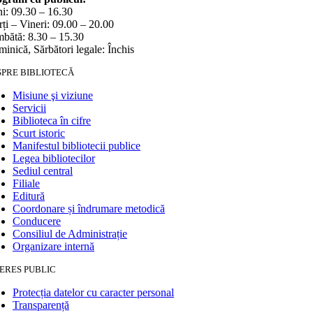
i: 09.30 – 16.30
ți – Vineri: 09.00 – 20.00
bătă: 8.30 – 15.30
inică, Sărbători legale: Închis
SPRE BIBLIOTECĂ
Misiune şi viziune
Servicii
Biblioteca în cifre
Scurt istoric
Manifestul bibliotecii publice
Legea bibliotecilor
Sediul central
Filiale
Editură
Coordonare și îndrumare metodică
Conducere
Consiliul de Administrație
Organizare internă
ERES PUBLIC
Protecția datelor cu caracter personal
Transparență