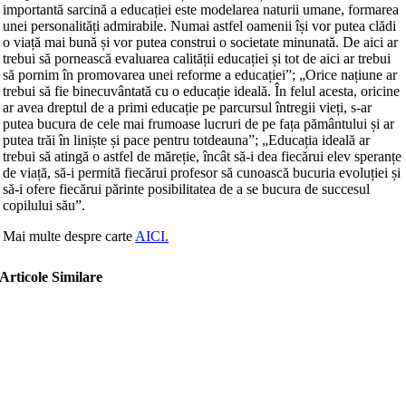
importantă sarcină a educației este modelarea naturii umane, formarea
unei personalități admirabile. Numai astfel oamenii își vor putea clădi
o viață mai bună și vor putea construi o societate minunată. De aici ar
trebui să pornească evaluarea calității educației și tot de aici ar trebui
să pornim în promovarea unei reforme a educației”; „Orice națiune ar
trebui să fie binecuvântată cu o educație ideală. În felul acesta, oricine
ar avea dreptul de a primi educație pe parcursul întregii vieți, s-ar
putea bucura de cele mai frumoase lucruri de pe fața pământului și ar
putea trăi în liniște și pace pentru totdeauna”; „Educația ideală ar
trebui să atingă o astfel de măreție, încât să-i dea fiecărui elev speranțe
de viață, să-i permită fiecărui profesor să cunoască bucuria evoluției și
să-i ofere fiecărui părinte posibilitatea de a se bucura de succesul
copilului său”.
Mai multe despre carte
AICI.
Articole Similare