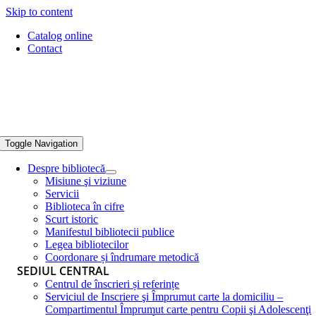
Skip to content
Catalog online
Contact
Toggle Navigation
Despre bibliotecă
Misiune şi viziune
Servicii
Biblioteca în cifre
Scurt istoric
Manifestul bibliotecii publice
Legea bibliotecilor
Coordonare și îndrumare metodică
SEDIUL CENTRAL
Centrul de înscrieri și referințe
Serviciul de Inscriere şi Împrumut carte la domiciliu –
Compartimentul Împrumut carte pentru Copii şi Adolescenţi