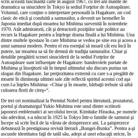
scris această fascinantă carte în august 1967, cu trei ani înainte de
dramatica sa sinucidere în Tokyo la sediul Forţelor de Autoapărare.
Volumul, care conţine o interpretare personală la Hagakure, un cod
clasic de etică şi conduită a samurailor, a devenit un bestseller în
Japonia imediat după moartea lui Mishima survenită în noiembrie
1970. Atât admiratorii, cât şi detractorii poziţiilor sale politice au
recurs la Hagakure pentru a înţelege drama finală a lui Mishima. Una
dintre multele ipostaze în care Mishima se vedea pe sine era şi aceea a
unui samurai modern. Pentru el era esenţial să moară cât era încă în
putere, iar moartea sa să fie demnă de tradiţia samurailor. Chiar şi
detaliile pregătirii scenei sinuciderii de la sediul Forţelor de
Autoapărare sunt influenţate de Hagakure: banderolele purtate de
Mishima şi însoţitorii săi în timpul ultimului său discurs purtau un
slogan din Hagakure. Iar preţiozitatea extremă cu care s-a pregătit de
moarte în dimineaţa ultimei sale zile reflectă spiritul acestui cod aşa
cum l-a înţeles Mishima: «Chiar şi în moarte, bărbaţii trebuie să aibă
culoarea florii de cireş»“.
De trei ori nominalizat la Premiul Nobel pentru literatură, prozatorul,
poetul şi dramaturgul Yukio Mishima este unul dintre scriitorii
japonezi emblematici ai secolului trecut. Kimitake Hiraoka, pe numele
său adevărat, s-a născut în 1925 la Tokyo într-o familie de samurai şi
începe să scrie încă de la vârsta de doisprezece ani. La şaisprezece
debutează în prestigioasa revistă literară „Bungei-Bunka”. Pentru a-şi
ascunde identitatea faţă de tatăl său, adept al unei educaţii stricte, în