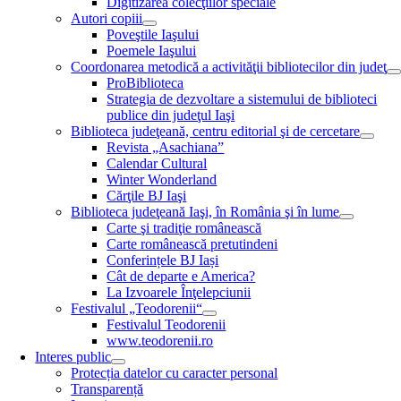
Digitizarea colecţiilor speciale
Autori copiii
Poveştile Iaşului
Poemele Iaşului
Coordonarea metodică a activităţii bibliotecilor din judeţ
ProBiblioteca
Strategia de dezvoltare a sistemului de biblioteci
publice din judeţul Iaşi
Biblioteca judeţeană, centru editorial şi de cercetare
Revista „Asachiana”
Calendar Cultural
Winter Wonderland
Cărţile BJ Iaşi
Biblioteca judeţeană Iaşi, în România şi în lume
Carte şi tradiţie românească
Carte românească pretutindeni
Conferințele BJ Iași
Cât de departe e America?
La Izvoarele Înţelepciunii
Festivalul „Teodorenii“
Festivalul Teodorenii
www.teodorenii.ro
Interes public
Protecția datelor cu caracter personal
Transparență