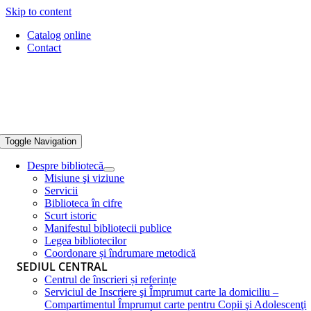
Skip to content
Catalog online
Contact
Toggle Navigation
Despre bibliotecă
Misiune şi viziune
Servicii
Biblioteca în cifre
Scurt istoric
Manifestul bibliotecii publice
Legea bibliotecilor
Coordonare și îndrumare metodică
SEDIUL CENTRAL
Centrul de înscrieri și referințe
Serviciul de Inscriere şi Împrumut carte la domiciliu –
Compartimentul Împrumut carte pentru Copii şi Adolescenţi