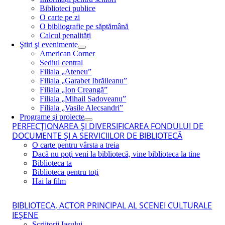
Biblioteci publice
O carte pe zi
O bibliografie pe săptămână
Calcul penalități
Ştiri şi evenimente
American Corner
Sediul central
Filiala „Ateneu”
Filiala „Garabet Ibrăileanu”
Filiala „Ion Creangă”
Filiala „Mihail Sadoveanu”
Filiala „Vasile Alecsandri”
Programe şi proiecte
PERFECŢIONAREA ŞI DIVERSIFICAREA FONDULUI DE
DOCUMENTE ŞI A SERVICIILOR DE BIBLIOTECĂ
O carte pentru vârsta a treia
Dacă nu poţi veni la bibliotecă, vine biblioteca la tine
Biblioteca ta
Biblioteca pentru toţi
Hai la film
BIBLIOTECA, ACTOR PRINCIPAL AL SCENEI CULTURALE
IEŞENE
Scriitorii Iaşului