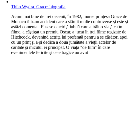
Thilo Wydra, Grace: biografia
A
cum mai bine de trei decenii, în 1982, murea prinţesa Grace de
Monaco într-un accident care a stârnit multe controverse şi este ş
astăzi comentat. Fusese o actriţă iubită care a trăit o viaţă ca în
filme, a câştigat un premiu Oscar, a jucat în trei filme regizate de
Hitchcock, devenind actriţa lui preferată pentru a se căsători apoi
cu un prinţ şi a-şi dedica a doua jumătate a vieţii actelor de
caritate şi micului ei principat. O viaţă "de film" în care
evenimentele fericite şi cele tragice au avut