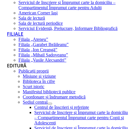
Serviciul de Inscriere şi Împrumut carte la domiciliu –
Compartimentul Împrumut carte pentru Adulţi
American Corner Iaşi
Sala de lectură
Sala de lectură periodice
Serviciul Evidenţă, Prelucrare, Informare Bibliografică
FILIALE
Filiala „Ateneu”
Filiala „Garabet Ibrăileanu”
Filiala „Ion Creangă”
Filiala „Mihail Sadoveanu”
Filiala „Vasile Alecsandri”
EDITURĂ
Publicații proprii
Misiune şi viziune
Biblioteca în cifre
Scurt istoric
Manifestul bibliotecii publice
Coordonare și îndrumare metodică
Sediul central
Centrul de înscrieri și referințe
Serviciul de Inscriere şi Împrumut carte la domiciliu
– Compartimentul Împrumut carte pentru Copii şi
Adolescenţi
Serviciul de Inscriere şi Împrumut carte la domiciliu