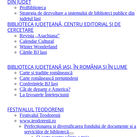
DIN JUDEŢ
ProBiblioteca
Strategia de dezvoltare a sistemului de biblioteci publice din
judeţul Iaşi
BIBLIOTECA JUDEŢEANĂ, CENTRU EDITORIAL ŞI DE
CERCETARE
Revista „Asachiana”
Calendar Cultural
Winter Wonderland
Cărţile BJ Iaşi
BIBLIOTECA JUDEŢEANĂ IAŞI, ÎN ROMÂNIA ŞI ÎN LUME
Carte şi tradiţie românească
Carte românească pretutindeni
Conferințele BJ Iași
Cât de departe e America?
La Izvoarele Înţelepciunii
FESTIVALUL TEODORENII
Festivalul Teodorenii
www.teodorenii.ro
Perfecţionarea şi diversificarea fondului de documente şi a
serviciilor de bibliotecă