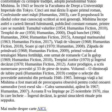
conformitate cu cerinţele tradiţiei, adoptă pseudonimul Yukio
Mishima. În 1943 se înscrie la Facultatea de Drept a Universităţii
Imperiale din Tokyo. Cinci ani mai târziu îi apare primul roman,
Confesiunile unei măşti (Humanitas, 2003), care îl propulsează în
rândul celor mai cunoscuţi scriitori ai noii generaţii. Mishima începe
astfel o carieră literară fulminantă, publicând constant romane, printre
care se numără: Tumultul valurilor (1954; Humanitas Fiction, 2010),
Templul de aur (1956; Humanitas, 2000), După banchet (1960;
Humanitas, 2004; Humanitas Fiction, 2015), Amurgul marinarului
(1963; Humanitas Fiction, 2017), Viață de vânzare (1968; Humanitas
Fiction, 2018), Soare şi oţel (1970; Humanitas, 2008). Zăpada de
primăvară (1968; Humanitas Fiction, 2009), primul volum al
tetralogiei Marea fertilităţii, este urmat de romanele Cai în galop
(1969; Humanitas Fiction, 2010), Templul zorilor (1970) şi Îngerul
decăzut (1970; Humanitas Fiction, 2012). Autor prodigios, a scris
numeroase povestiri şi 33 de piese de teatru. Volumul – O dimineață
de iubire pură (Humanitas Fiction, 2019) conține o selecție din
povestirile autorului din perioada 1946–1965. Întreaga viaţă a lui
Mishima a fost marcată de preocuparea obsesivă pentru codul onoarei
samurailor (vezi eseul său – Calea samuraiului, apărut în 1967;
Humanitas, 2007). Aceasta îl va împinge pe 25 noiembrie 1970, ziua
în care încheie – Îngerul decăzut, la gestul sinuciderii rituale prin
seppuku.
Mai multe despre carte
AICI.