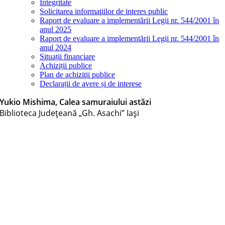
Integritate
Solicitarea informaţiilor de interes public
Raport de evaluare a implementării Legii nr. 544/2001 în
anul 2025
Raport de evaluare a implementării Legii nr. 544/2001 în
anul 2024
Situații financiare
Achiziții publice
Plan de achiziţii publice
Declarații de avere și de interese
Yukio Mishima, Calea samuraiului astăzi
Biblioteca Judeţeană „Gh. Asachi” Iaşi