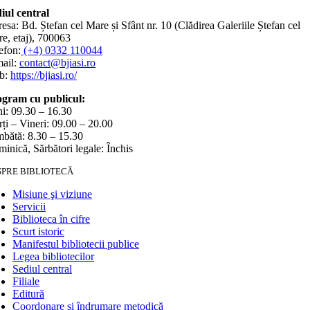
iul central
esa: Bd. Ștefan cel Mare și Sfânt nr. 10 (Clădirea Galeriile Ștefan cel
e, etaj), 700063
efon:
(+4) 0332 110044
ail:
contact@bjiasi.ro
b:
https://bjiasi.ro/
gram cu publicul:
i: 09.30 – 16.30
ți – Vineri: 09.00 – 20.00
bătă: 8.30 – 15.30
inică, Sărbători legale: Închis
SPRE BIBLIOTECĂ
Misiune şi viziune
Servicii
Biblioteca în cifre
Scurt istoric
Manifestul bibliotecii publice
Legea bibliotecilor
Sediul central
Filiale
Editură
Coordonare și îndrumare metodică