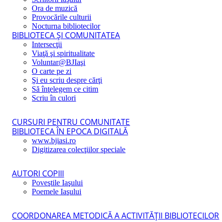
Ora de muzică
Provocările culturii
Nocturna bibliotecilor
BIBLIOTECA ŞI COMUNITATEA
Intersecţii
Viaţă şi spiritualitate
Voluntar@BJIaşi
O carte pe zi
Şi eu scriu despre cărţi
Să înţelegem ce citim
Scriu în culori
CURSURI PENTRU COMUNITATE
BIBLIOTECA ÎN EPOCA DIGITALĂ
www.bjiasi.ro
Digitizarea colecţiilor speciale
AUTORI COPIII
Poveştile Iaşului
Poemele Iaşului
COORDONAREA METODICĂ A ACTIVITĂŢII BIBLIOTECILOR