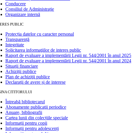
Conducere
Consiliul de Administrație
Organizare internă
ERES PUBLIC
Protecția datelor cu caracter personal
Transparență
Integritate
Solicitarea informaţiilor de interes public
Raport de evaluare a implementării Legii nr. 544/2001 în anul 2025
Raport de evaluare a implementării Legii nr. 544/2001 în anul 2024
Situații financiare
Achiziții publice
Plan de achiziţii publice
Declarații de avere și de interese
INA CITITORULUI
Întreabă bibliotecarul
Abonamente publicaţii periodice
Anuare, bibliografii
Cartea lunii din colecțiile speciale
Informații pentru copii
Informații pentru adolescenți