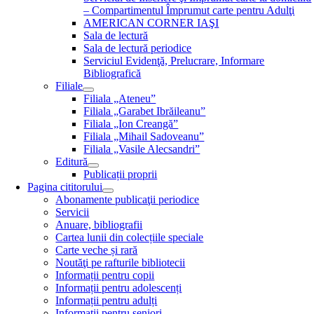
– Compartimentul Împrumut carte pentru Adulţi
AMERICAN CORNER IAŞI
Sala de lectură
Sala de lectură periodice
Serviciul Evidenţă, Prelucrare, Informare
Bibliografică
Filiale
Filiala „Ateneu”
Filiala „Garabet Ibrăileanu”
Filiala „Ion Creangă”
Filiala „Mihail Sadoveanu”
Filiala „Vasile Alecsandri”
Editură
Publicații proprii
Pagina cititorului
Abonamente publicaţii periodice
Servicii
Anuare, bibliografii
Cartea lunii din colecțiile speciale
Carte veche și rară
Noutăţi pe rafturile bibliotecii
Informații pentru copii
Informații pentru adolescenți
Informații pentru adulți
Informații pentru seniori