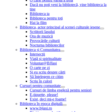
O carte pentru vârsta a treia
Dacă nu poţi veni la bibliotecă, vine biblioteca la
tine
Biblioteca ta
Biblioteca pentru toţi
Hai la film
Biblioteca, actor principal al scenei culturale ieşene
Scriitorii Iaşului
Ora de muzică
Provocările culturii
Nocturna bibliotecilor
Biblioteca și Comunitatea
Intersecţii
Viaţă şi spiritualitate
Voluntar@BJIaşi
O carte pe zi
Şi eu scriu despre cărţi
Să înţelegem ce citim
Scriu în culori
Cursuri pentru comunitate
Cursuri de limba engleză pentru seniori
E-tiquette, please!
Exist, deci mi-e foame!
Biblioteca în epoca digitală
www.bjiasi.ro