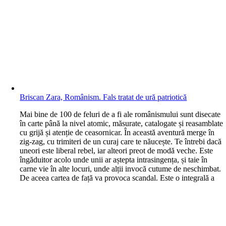
Briscan Zara, Românism. Fals tratat de ură patriotică
M
ai bine de 100 de feluri de a fi ale românismului sunt disecate
în carte până la nivel atomic, măsurate, catalogate și reasamblate
cu grijă și atenție de ceasornicar. În această aventură merge în
zig-zag, cu trimiteri de un curaj care te năucește. Te întrebi dacă
uneori este liberal rebel, iar alteori preot de modă veche. Este
îngăduitor acolo unde unii ar aștepta intrasingența, și taie în
carne vie în alte locuri, unde alții invocă cutume de neschimbat.
De aceea cartea de față va provoca scandal. Este o integrală a