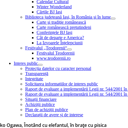
Calendar Cultural
Winter Wonderland
Cărţile BJ Iaşi
Biblioteca judeţeană Iaşi, în România şi în lume
Carte şi tradiţie românească
Carte românească pretutindeni
Conferințele BJ Iași
Cât de departe e America?
La Izvoarele Înţelepciunii
Festivalul „Teodorenii“
Festivalul Teodorenii
www.teodorenii.ro
Interes public
Protecția datelor cu caracter personal
Transparență
Integritate
Solicitarea informaţiilor de interes public
Raport de evaluare a implementării Legii nr. 544/2001 în
Raport de evaluare a implementării Legii nr. 544/2001 în
Situații financiare
Achiziții publice
Plan de achiziţii publice
Declarații de avere și de interese
ko Ogawa, Înotând cu elefantul, în brațe cu pisica