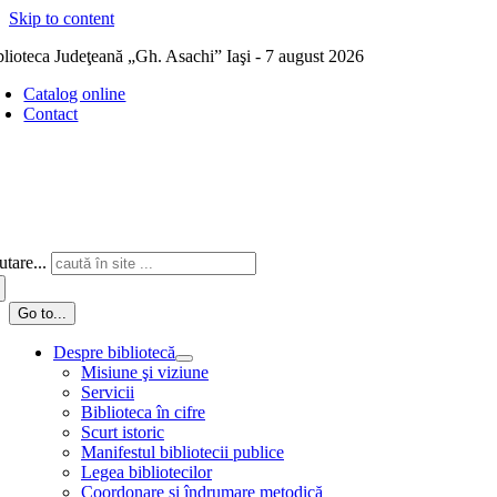
Skip to content
blioteca Judeţeană „Gh. Asachi” Iaşi - 7 august 2026
Catalog online
Contact
tare...
Go to...
Despre bibliotecă
Misiune şi viziune
Servicii
Biblioteca în cifre
Scurt istoric
Manifestul bibliotecii publice
Legea bibliotecilor
Coordonare și îndrumare metodică