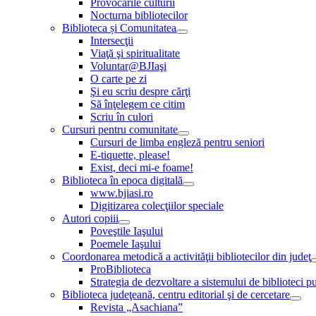
Provocările culturii
Nocturna bibliotecilor
Biblioteca și Comunitatea
Intersecţii
Viaţă şi spiritualitate
Voluntar@BJIaşi
O carte pe zi
Şi eu scriu despre cărţi
Să înţelegem ce citim
Scriu în culori
Cursuri pentru comunitate
Cursuri de limba engleză pentru seniori
E-tiquette, please!
Exist, deci mi-e foame!
Biblioteca în epoca digitală
www.bjiasi.ro
Digitizarea colecţiilor speciale
Autori copiii
Poveştile Iaşului
Poemele Iaşului
Coordonarea metodică a activităţii bibliotecilor din judeţ
ProBiblioteca
Strategia de dezvoltare a sistemului de biblioteci pu
Biblioteca judeţeană, centru editorial şi de cercetare
Revista „Asachiana”