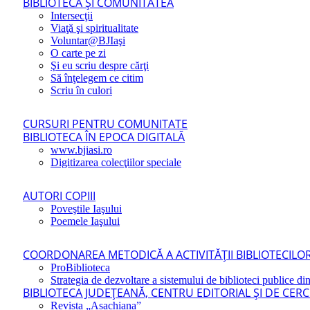
BIBLIOTECA ŞI COMUNITATEA
Intersecţii
Viaţă şi spiritualitate
Voluntar@BJIaşi
O carte pe zi
Şi eu scriu despre cărţi
Să înţelegem ce citim
Scriu în culori
CURSURI PENTRU COMUNITATE
BIBLIOTECA ÎN EPOCA DIGITALĂ
www.bjiasi.ro
Digitizarea colecţiilor speciale
AUTORI COPIII
Poveştile Iaşului
Poemele Iaşului
COORDONAREA METODICĂ A ACTIVITĂŢII BIBLIOTECILOR
ProBiblioteca
Strategia de dezvoltare a sistemului de biblioteci publice din
BIBLIOTECA JUDEŢEANĂ, CENTRU EDITORIAL ŞI DE CER
Revista „Asachiana”