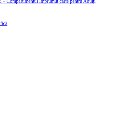
liu – Compartimentul Împrumut carte pentru Adulţi
fică