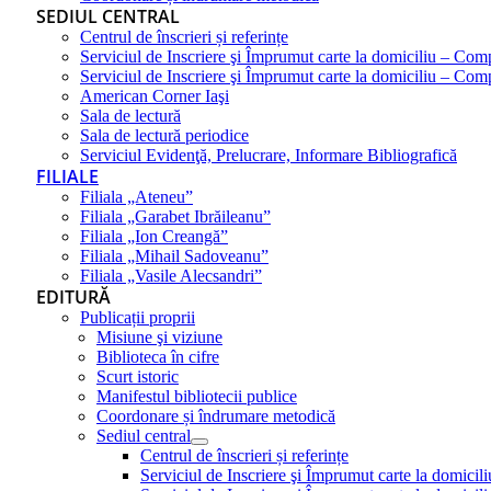
SEDIUL CENTRAL
Centrul de înscrieri și referințe
Serviciul de Inscriere şi Împrumut carte la domiciliu – Com
Serviciul de Inscriere şi Împrumut carte la domiciliu – Co
American Corner Iaşi
Sala de lectură
Sala de lectură periodice
Serviciul Evidenţă, Prelucrare, Informare Bibliografică
FILIALE
Filiala „Ateneu”
Filiala „Garabet Ibrăileanu”
Filiala „Ion Creangă”
Filiala „Mihail Sadoveanu”
Filiala „Vasile Alecsandri”
EDITURĂ
Publicații proprii
Misiune şi viziune
Biblioteca în cifre
Scurt istoric
Manifestul bibliotecii publice
Coordonare și îndrumare metodică
Sediul central
Centrul de înscrieri și referințe
Serviciul de Inscriere şi Împrumut carte la domici