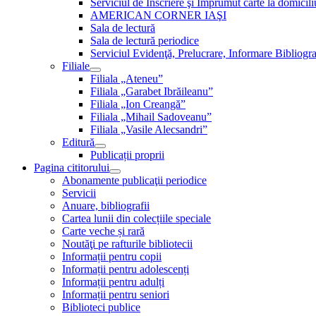
Serviciul de Inscriere şi Împrumut carte la domici
AMERICAN CORNER IAŞI
Sala de lectură
Sala de lectură periodice
Serviciul Evidenţă, Prelucrare, Informare Bibliogra
Filiale
Filiala „Ateneu”
Filiala „Garabet Ibrăileanu”
Filiala „Ion Creangă”
Filiala „Mihail Sadoveanu”
Filiala „Vasile Alecsandri”
Editură
Publicații proprii
Pagina cititorului
Abonamente publicaţii periodice
Servicii
Anuare, bibliografii
Cartea lunii din colecțiile speciale
Carte veche și rară
Noutăţi pe rafturile bibliotecii
Informații pentru copii
Informații pentru adolescenți
Informații pentru adulți
Informații pentru seniori
Biblioteci publice