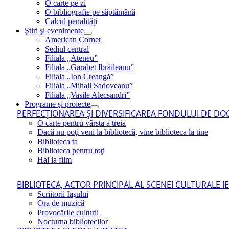
O carte pe zi
O bibliografie pe săptămână
Calcul penalități
Ştiri şi evenimente
American Corner
Sediul central
Filiala „Ateneu”
Filiala „Garabet Ibrăileanu”
Filiala „Ion Creangă”
Filiala „Mihail Sadoveanu”
Filiala „Vasile Alecsandri”
Programe şi proiecte
PERFECŢIONAREA ŞI DIVERSIFICAREA FONDULUI DE DOC
O carte pentru vârsta a treia
Dacă nu poţi veni la bibliotecă, vine biblioteca la tine
Biblioteca ta
Biblioteca pentru toţi
Hai la film
BIBLIOTECA, ACTOR PRINCIPAL AL SCENEI CULTURALE I
Scriitorii Iaşului
Ora de muzică
Provocările culturii
Nocturna bibliotecilor