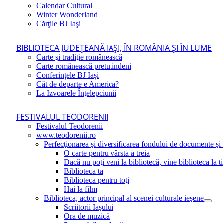
Calendar Cultural
Winter Wonderland
Cărţile BJ Iaşi
BIBLIOTECA JUDEŢEANĂ IAŞI, ÎN ROMÂNIA ŞI ÎN LUME
Carte şi tradiţie românească
Carte românească pretutindeni
Conferințele BJ Iași
Cât de departe e America?
La Izvoarele Înţelepciunii
FESTIVALUL TEODORENII
Festivalul Teodorenii
www.teodorenii.ro
Perfecţionarea şi diversificarea fondului de documente şi a
O carte pentru vârsta a treia
Dacă nu poţi veni la bibliotecă, vine biblioteca la t
Biblioteca ta
Biblioteca pentru toţi
Hai la film
Biblioteca, actor principal al scenei culturale ieşene
Scriitorii Iaşului
Ora de muzică