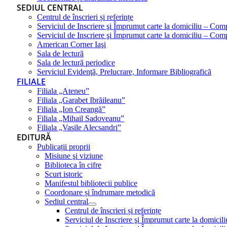
SEDIUL CENTRAL
Centrul de înscrieri și referințe
Serviciul de Inscriere şi Împrumut carte la domiciliu – Com
Serviciul de Inscriere şi Împrumut carte la domiciliu – Co
American Corner Iaşi
Sala de lectură
Sala de lectură periodice
Serviciul Evidenţă, Prelucrare, Informare Bibliografică
FILIALE
Filiala „Ateneu”
Filiala „Garabet Ibrăileanu”
Filiala „Ion Creangă”
Filiala „Mihail Sadoveanu”
Filiala „Vasile Alecsandri”
EDITURĂ
Publicații proprii
Misiune şi viziune
Biblioteca în cifre
Scurt istoric
Manifestul bibliotecii publice
Coordonare și îndrumare metodică
Sediul central
Centrul de înscrieri și referințe
Serviciul de Inscriere şi Împrumut carte la domici