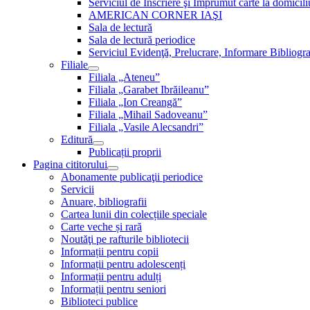
Serviciul de Inscriere şi Împrumut carte la domici
AMERICAN CORNER IAŞI
Sala de lectură
Sala de lectură periodice
Serviciul Evidenţă, Prelucrare, Informare Bibliogra
Filiale
Filiala „Ateneu”
Filiala „Garabet Ibrăileanu”
Filiala „Ion Creangă”
Filiala „Mihail Sadoveanu”
Filiala „Vasile Alecsandri”
Editură
Publicații proprii
Pagina cititorului
Abonamente publicaţii periodice
Servicii
Anuare, bibliografii
Cartea lunii din colecțiile speciale
Carte veche și rară
Noutăţi pe rafturile bibliotecii
Informații pentru copii
Informații pentru adolescenți
Informații pentru adulți
Informații pentru seniori
Biblioteci publice