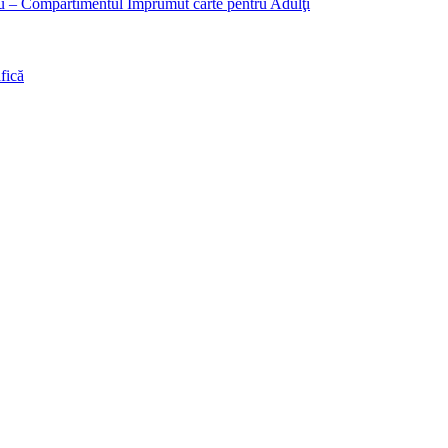
liu – Compartimentul Împrumut carte pentru Adulţi
fică