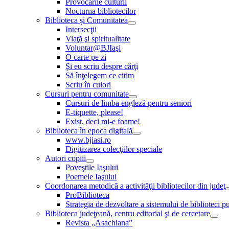
Provocările culturii
Nocturna bibliotecilor
Biblioteca și Comunitatea
Intersecţii
Viaţă şi spiritualitate
Voluntar@BJIaşi
O carte pe zi
Şi eu scriu despre cărţi
Să înţelegem ce citim
Scriu în culori
Cursuri pentru comunitate
Cursuri de limba engleză pentru seniori
E-tiquette, please!
Exist, deci mi-e foame!
Biblioteca în epoca digitală
www.bjiasi.ro
Digitizarea colecţiilor speciale
Autori copiii
Poveştile Iaşului
Poemele Iaşului
Coordonarea metodică a activităţii bibliotecilor din judeţ
ProBiblioteca
Strategia de dezvoltare a sistemului de biblioteci pu
Biblioteca judeţeană, centru editorial şi de cercetare
Revista „Asachiana”