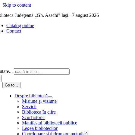
Skip to content
blioteca Judeţeană „Gh. Asachi” Iaşi - 7 august 2026
Catalog online
Contact
tare...
Go to...
Despre bibliotecă
Misiune şi viziune
Servicii
Biblioteca în cifre
Scurt istoric
Manifestul bibliotecii publice
Legea bibliotecilor
Coordonare și îndrumare metodică