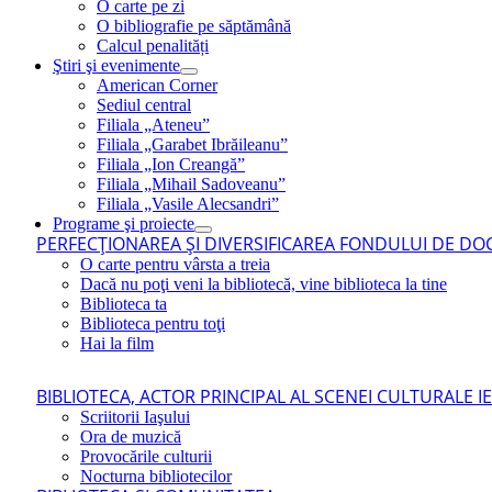
O carte pe zi
O bibliografie pe săptămână
Calcul penalități
Ştiri şi evenimente
American Corner
Sediul central
Filiala „Ateneu”
Filiala „Garabet Ibrăileanu”
Filiala „Ion Creangă”
Filiala „Mihail Sadoveanu”
Filiala „Vasile Alecsandri”
Programe şi proiecte
PERFECŢIONAREA ŞI DIVERSIFICAREA FONDULUI DE DOC
O carte pentru vârsta a treia
Dacă nu poţi veni la bibliotecă, vine biblioteca la tine
Biblioteca ta
Biblioteca pentru toţi
Hai la film
BIBLIOTECA, ACTOR PRINCIPAL AL SCENEI CULTURALE I
Scriitorii Iaşului
Ora de muzică
Provocările culturii
Nocturna bibliotecilor