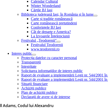
Calendar Cultural
Winter Wonderland
Cărţile BJ Iaşi
Biblioteca judeţeană Iaşi, în România şi în lume
Carte şi tradiţie românească
Carte românească pretutindeni
Conferințele BJ Iași
Cât de departe e America?
La Izvoarele Înţelepciunii
Festivalul „Teodorenii“
Festivalul Teodorenii
www.teodorenii.ro
Interes public
Protecția datelor cu caracter personal
Transparență
Integritate
Solicitarea informaţiilor de interes public
Raport de evaluare a implementării Legii nr. 544/2001 în
Raport de evaluare a implementării Legii nr. 544/2001 în
Situații financiare
Achiziții publice
Plan de achiziţii publice
Declarații de avere și de interese
ll Adams, Codul lui Alexandru