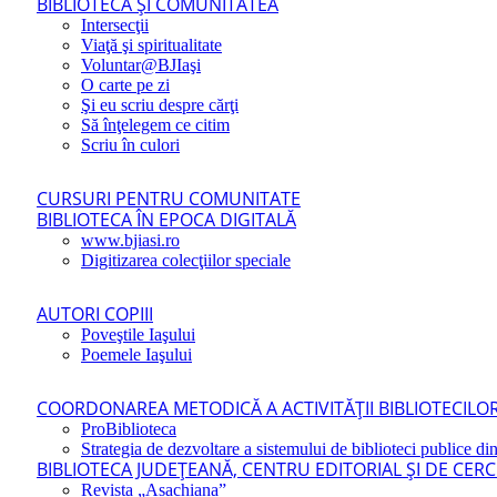
BIBLIOTECA ŞI COMUNITATEA
Intersecţii
Viaţă şi spiritualitate
Voluntar@BJIaşi
O carte pe zi
Şi eu scriu despre cărţi
Să înţelegem ce citim
Scriu în culori
CURSURI PENTRU COMUNITATE
BIBLIOTECA ÎN EPOCA DIGITALĂ
www.bjiasi.ro
Digitizarea colecţiilor speciale
AUTORI COPIII
Poveştile Iaşului
Poemele Iaşului
COORDONAREA METODICĂ A ACTIVITĂŢII BIBLIOTECILOR
ProBiblioteca
Strategia de dezvoltare a sistemului de biblioteci publice din
BIBLIOTECA JUDEŢEANĂ, CENTRU EDITORIAL ŞI DE CER
Revista „Asachiana”