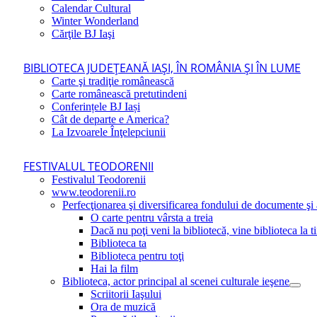
Calendar Cultural
Winter Wonderland
Cărţile BJ Iaşi
BIBLIOTECA JUDEŢEANĂ IAŞI, ÎN ROMÂNIA ŞI ÎN LUME
Carte şi tradiţie românească
Carte românească pretutindeni
Conferințele BJ Iași
Cât de departe e America?
La Izvoarele Înţelepciunii
FESTIVALUL TEODORENII
Festivalul Teodorenii
www.teodorenii.ro
Perfecţionarea şi diversificarea fondului de documente şi a
O carte pentru vârsta a treia
Dacă nu poţi veni la bibliotecă, vine biblioteca la t
Biblioteca ta
Biblioteca pentru toţi
Hai la film
Biblioteca, actor principal al scenei culturale ieşene
Scriitorii Iaşului
Ora de muzică