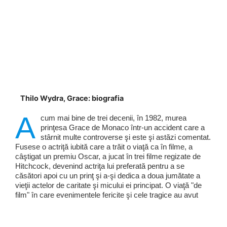
Thilo Wydra, Grace: biografia
A
cum mai bine de trei decenii, în 1982, murea
prinţesa Grace de Monaco într-un accident care a
stârnit multe controverse şi este şi astăzi comentat.
Fusese o actriţă iubită care a trăit o viaţă ca în filme, a
câştigat un premiu Oscar, a jucat în trei filme regizate de
Hitchcock, devenind actriţa lui preferată pentru a se
căsători apoi cu un prinţ şi a-şi dedica a doua jumătate a
vieţii actelor de caritate şi micului ei principat. O viaţă "de
film" în care evenimentele fericite şi cele tragice au avut