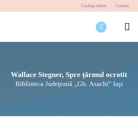
Skip
Catalog online
Contact
to
content
To
Nav
Desp
Pagi
Ştir
Wallace Stegner, Spre țărmul ocrotit
Biblioteca Judeţeană „Gh. Asachi” Iaşi
Prog
Inte