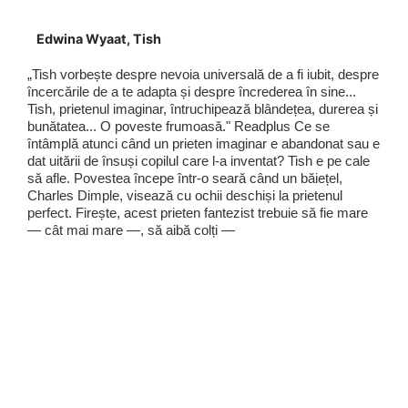
Edwina Wyaat, Tish
„Tish vorbește despre nevoia universală de a fi iubit, despre
încercările de a te adapta și despre încrederea în sine...
Tish, prietenul imaginar, întruchipează blândețea, durerea și
bunătatea... O poveste frumoasă." Readplus Ce se
întâmplă atunci când un prieten imaginar e abandonat sau e
dat uitării de însuși copilul care l-a inventat? Tish e pe cale
să afle. Povestea începe într-o seară când un băiețel,
Charles Dimple, visează cu ochii deschiși la prietenul
perfect. Firește, acest prieten fantezist trebuie să fie mare
— cât mai mare —, să aibă colți —