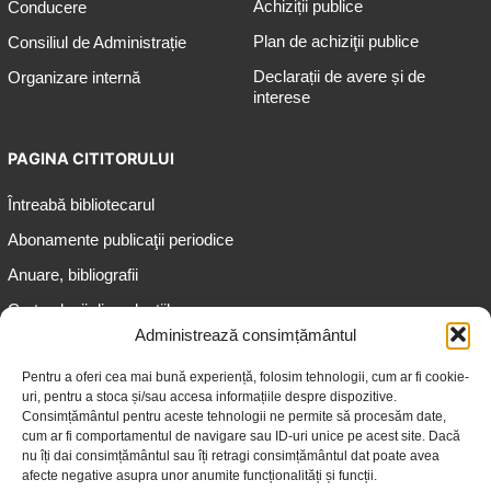
Achiziții publice
Conducere
Plan de achiziţii publice
Consiliul de Administrație
Declarații de avere și de
Organizare internă
interese
PAGINA CITITORULUI
Întreabă bibliotecarul
Abonamente publicaţii periodice
Anuare, bibliografii
Cartea lunii din colecțiile
speciale
Administrează consimțământul
Informații pentru copii
Pentru a oferi cea mai bună experiență, folosim tehnologii, cum ar fi cookie-
uri, pentru a stoca și/sau accesa informațiile despre dispozitive.
Informații pentru adolescenți
Consimțământul pentru aceste tehnologii ne permite să procesăm date,
Informații pentru adulți
cum ar fi comportamentul de navigare sau ID-uri unice pe acest site. Dacă
nu îți dai consimțământul sau îți retragi consimțământul dat poate avea
Informații pentru seniori
afecte negative asupra unor anumite funcționalități și funcții.