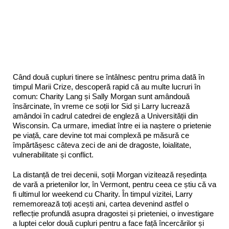
Când două cupluri tinere se întâlnesc pentru prima dată în
timpul Marii Crize, descoperă rapid că au multe lucruri în
comun: Charity Lang și Sally Morgan sunt amândouă
însărcinate, în vreme ce soții lor Sid și Larry lucrează
amândoi în cadrul catedrei de engleză a Universității din
Wisconsin. Ca urmare, imediat între ei ia naștere o prietenie
pe viață, care devine tot mai complexă pe măsură ce
împărtășesc câteva zeci de ani de dragoste, loialitate,
vulnerabilitate și conflict.
La distanță de trei decenii, soții Morgan vizitează reședința
de vară a prietenilor lor, în Vermont, pentru ceea ce știu că va
fi ultimul lor weekend cu Charity. În timpul vizitei, Larry
rememorează toți acești ani, cartea devenind astfel o
reflecție profundă asupra dragostei și prieteniei, o investigare
a luptei celor două cupluri pentru a face față încercărilor și