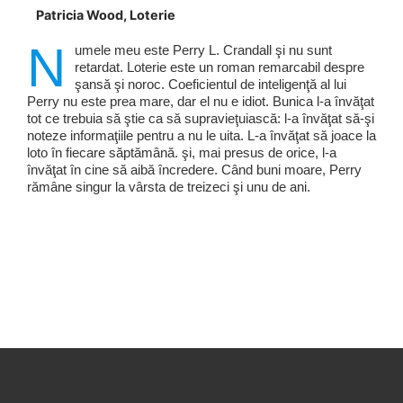
Patricia Wood, Loterie
N
umele meu este Perry L. Crandall şi nu sunt
retardat. Loterie este un roman remarcabil despre
şansă şi noroc. Coeficientul de inteligenţă al lui
Perry nu este prea mare, dar el nu e idiot. Bunica l-a învăţat
tot ce trebuia să ştie ca să supravieţuiască: l-a învăţat să-şi
noteze informaţiile pentru a nu le uita. L-a învăţat să joace la
loto în fiecare săptămână. şi, mai presus de orice, l-a
învăţat în cine să aibă încredere. Când buni moare, Perry
rămâne singur la vârsta de treizeci şi unu de ani.