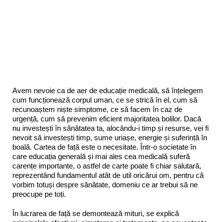
Avem nevoie ca de aer de educație medicală, să înțelegem
cum funcționează corpul uman, ce se strică în el, cum să
recunoaștem niște simptome, ce să facem în caz de
urgență, cum să prevenim eficient majoritatea bolilor. Dacă
nu investești în sănătatea ta, alocându-i timp și resurse, vei fi
nevoit să investești timp, sume uriașe, energie și suferință în
boală. Cartea de față este o necesitate. Într-o societate în
care educația generală și mai ales cea medicală suferă
carențe importante, o astfel de carte poate fi chiar salutară,
reprezentând fundamentul atât de util oricărui om, pentru că
vorbim totuși despre sănătate, domeniu ce ar trebui să ne
preocupe pe toți.
În lucrarea de față se demontează mituri, se explică