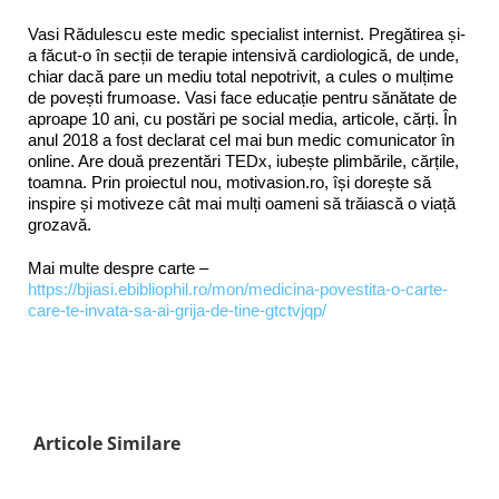
Vasi Rădulescu este medic specialist internist. Pregătirea și-
a făcut-o în secții de terapie intensivă cardiologică, de unde,
chiar dacă pare un mediu total nepotrivit, a cules o mulțime
de povești frumoase. Vasi face educație pentru sănătate de
aproape 10 ani, cu postări pe social media, articole, cărți. În
anul 2018 a fost declarat cel mai bun medic comunicator în
online. Are două prezentări TEDx, iubește plimbările, cărțile,
toamna. Prin proiectul nou, motivasion.ro, își dorește să
inspire și motiveze cât mai mulți oameni să trăiască o viață
grozavă.
Mai multe despre carte –
https://bjiasi.ebibliophil.ro/mon/medicina-povestita-o-carte-
care-te-invata-sa-ai-grija-de-tine-gtctvjqp/
Articole Similare