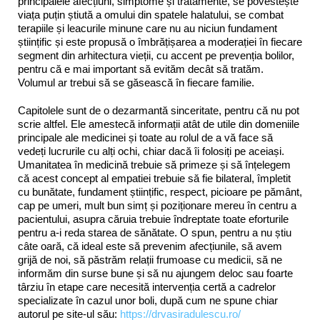
principalele afecțiuni, simptome și tratamente, se povestește
viața puțin știută a omului din spatele halatului, se combat
terapiile și leacurile minune care nu au niciun fundament
științific și este propusă o îmbrățișarea a moderației în fiecare
segment din arhitectura vieții, cu accent pe prevenția bolilor,
pentru că e mai important să evităm decât să tratăm.
Volumul ar trebui să se găsească în fiecare familie.
Capitolele sunt de o dezarmantă sinceritate, pentru că nu pot
scrie altfel. Ele amestecă informații atât de utile din domeniile
principale ale medicinei și toate au rolul de a vă face să
vedeți lucrurile cu alți ochi, chiar dacă îi folosiți pe aceiași.
Umanitatea în medicină trebuie să primeze și să înțelegem
că acest concept al empatiei trebuie să fie bilateral, împletit
cu bunătate, fundament științific, respect, picioare pe pământ,
cap pe umeri, mult bun simț și poziționare mereu în centru a
pacientului, asupra căruia trebuie îndreptate toate eforturile
pentru a-i reda starea de sănătate. O spun, pentru a nu știu
câte oară, că ideal este să prevenim afecțiunile, să avem
grijă de noi, să păstrăm relații frumoase cu medicii, să ne
informăm din surse bune și să nu ajungem deloc sau foarte
târziu în etape care necesită intervenția certă a cadrelor
specializate în cazul unor boli, după cum ne spune chiar
autorul pe site-ul său:
https://drvasiradulescu.ro/