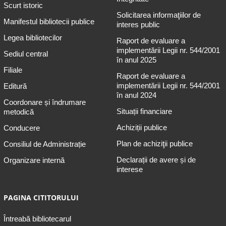
Scurt istoric
Solicitarea informaţiilor de
Manifestul bibliotecii publice
interes public
Legea bibliotecilor
Raport de evaluare a
implementării Legii nr. 544/2001
Sediul central
în anul 2025
Filiale
Raport de evaluare a
implementării Legii nr. 544/2001
Editură
în anul 2024
Coordonare și îndrumare
Situații financiare
metodică
Achiziții publice
Conducere
Plan de achiziţii publice
Consiliul de Administrație
Declarații de avere și de
Organizare internă
interese
PAGINA CITITORULUI
Întreabă bibliotecarul