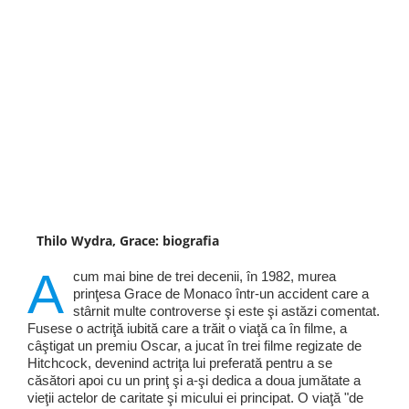
Thilo Wydra, Grace: biografia
A
cum mai bine de trei decenii, în 1982, murea
prinţesa Grace de Monaco într-un accident care a
stârnit multe controverse şi este şi astăzi comentat.
Fusese o actriţă iubită care a trăit o viaţă ca în filme, a
câştigat un premiu Oscar, a jucat în trei filme regizate de
Hitchcock, devenind actriţa lui preferată pentru a se
căsători apoi cu un prinţ şi a-şi dedica a doua jumătate a
vieţii actelor de caritate şi micului ei principat. O viaţă "de