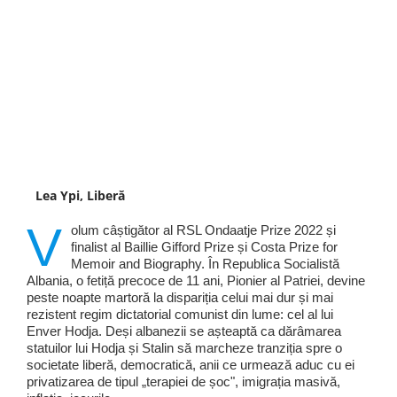
Lea Ypi, Liberă
V
olum câștigător al RSL Ondaatje Prize 2022 și
finalist al Baillie Gifford Prize și Costa Prize for
Memoir and Biography. În Republica Socialistă
Albania, o fetiță precoce de 11 ani, Pionier al Patriei, devine
peste noapte martoră la dispariția celui mai dur și mai
rezistent regim dictatorial comunist din lume: cel al lui
Enver Hodja. Deși albanezii se așteaptă ca dărâmarea
statuilor lui Hodja și Stalin să marcheze tranziția spre o
societate liberă, democratică, anii ce urmează aduc cu ei
privatizarea de tipul „terapiei de șoc", imigrația masivă,