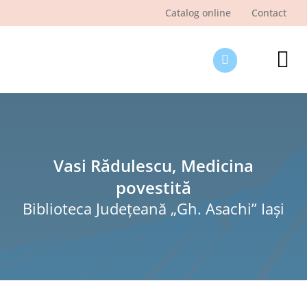
Skip
Catalog online
Contact
to
content
Tog
Nav
Des
Pagi
Şti
Vasi Rădulescu, Medicina
povestită
Pro
Biblioteca Judeţeană „Gh. Asachi” Iaşi
Int