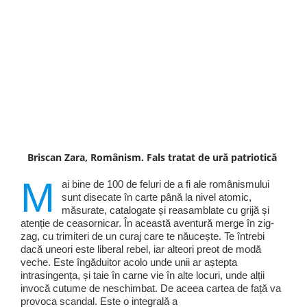
Briscan Zara, Românism. Fals tratat de ură patriotică
M
ai bine de 100 de feluri de a fi ale românismului
sunt disecate în carte până la nivel atomic,
măsurate, catalogate și reasamblate cu grijă și
atenție de ceasornicar. În această aventură merge în zig-
zag, cu trimiteri de un curaj care te năucește. Te întrebi
dacă uneori este liberal rebel, iar alteori preot de modă
veche. Este îngăduitor acolo unde unii ar aștepta
intrasingența, și taie în carne vie în alte locuri, unde alții
invocă cutume de neschimbat. De aceea cartea de față va
provoca scandal. Este o integrală a