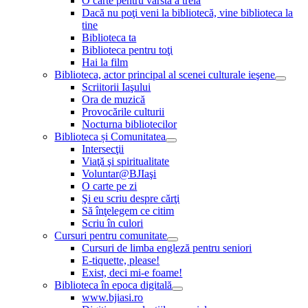
O carte pentru vârsta a treia
Dacă nu poţi veni la bibliotecă, vine biblioteca la
tine
Biblioteca ta
Biblioteca pentru toţi
Hai la film
Biblioteca, actor principal al scenei culturale ieşene
Scriitorii Iaşului
Ora de muzică
Provocările culturii
Nocturna bibliotecilor
Biblioteca și Comunitatea
Intersecţii
Viaţă şi spiritualitate
Voluntar@BJIaşi
O carte pe zi
Şi eu scriu despre cărţi
Să înţelegem ce citim
Scriu în culori
Cursuri pentru comunitate
Cursuri de limba engleză pentru seniori
E-tiquette, please!
Exist, deci mi-e foame!
Biblioteca în epoca digitală
www.bjiasi.ro