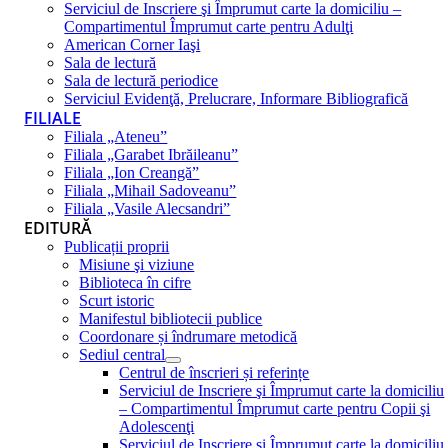
Serviciul de Inscriere şi Împrumut carte la domiciliu –
Compartimentul Împrumut carte pentru Adulţi
American Corner Iaşi
Sala de lectură
Sala de lectură periodice
Serviciul Evidenţă, Prelucrare, Informare Bibliografică
FILIALE
Filiala „Ateneu”
Filiala „Garabet Ibrăileanu”
Filiala „Ion Creangă”
Filiala „Mihail Sadoveanu”
Filiala „Vasile Alecsandri”
EDITURĂ
Publicații proprii
Misiune şi viziune
Biblioteca în cifre
Scurt istoric
Manifestul bibliotecii publice
Coordonare și îndrumare metodică
Sediul central
Centrul de înscrieri și referințe
Serviciul de Inscriere şi Împrumut carte la domiciliu
– Compartimentul Împrumut carte pentru Copii şi
Adolescenţi
Serviciul de Inscriere şi Împrumut carte la domiciliu