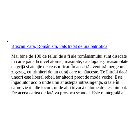
Briscan Zara, Românism. Fals tratat de ură patriotică
M
ai bine de 100 de feluri de a fi ale românismului sunt disecate
în carte până la nivel atomic, măsurate, catalogate și reasamblate
cu grijă și atenție de ceasornicar. În această aventură merge în
zig-zag, cu trimiteri de un curaj care te năucește. Te întrebi dacă
uneori este liberal rebel, iar alteori preot de modă veche. Este
îngăduitor acolo unde unii ar aștepta intrasingența, și taie în
carne vie în alte locuri, unde alții invocă cutume de neschimbat.
De aceea cartea de față va provoca scandal. Este o integrală a