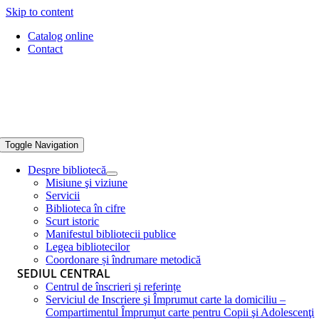
Skip to content
Catalog online
Contact
Toggle Navigation
Despre bibliotecă
Misiune şi viziune
Servicii
Biblioteca în cifre
Scurt istoric
Manifestul bibliotecii publice
Legea bibliotecilor
Coordonare și îndrumare metodică
SEDIUL CENTRAL
Centrul de înscrieri și referințe
Serviciul de Inscriere şi Împrumut carte la domiciliu –
Compartimentul Împrumut carte pentru Copii şi Adolescenţi