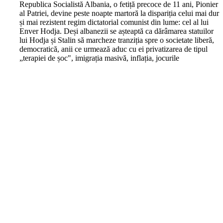
Republica Socialistă Albania, o fetiță precoce de 11 ani, Pionier
al Patriei, devine peste noapte martoră la dispariția celui mai dur
și mai rezistent regim dictatorial comunist din lume: cel al lui
Enver Hodja. Deși albanezii se așteaptă ca dărâmarea statuilor
lui Hodja și Stalin să marcheze tranziția spre o societate liberă,
democratică, anii ce urmează aduc cu ei privatizarea de tipul
„terapiei de șoc", imigrația masivă, inflația, jocurile