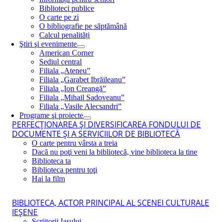
Biblioteci publice
O carte pe zi
O bibliografie pe săptămână
Calcul penalități
Ştiri şi evenimente
American Corner
Sediul central
Filiala „Ateneu”
Filiala „Garabet Ibrăileanu”
Filiala „Ion Creangă”
Filiala „Mihail Sadoveanu”
Filiala „Vasile Alecsandri”
Programe şi proiecte
PERFECŢIONAREA ŞI DIVERSIFICAREA FONDULUI DE
DOCUMENTE ŞI A SERVICIILOR DE BIBLIOTECĂ
O carte pentru vârsta a treia
Dacă nu poţi veni la bibliotecă, vine biblioteca la tine
Biblioteca ta
Biblioteca pentru toţi
Hai la film
BIBLIOTECA, ACTOR PRINCIPAL AL SCENEI CULTURALE
IEŞENE
Scriitorii Iaşului