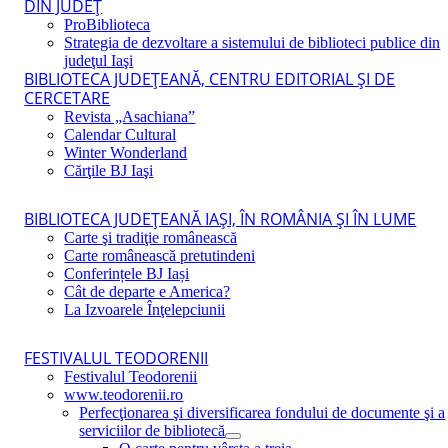
DIN JUDEŢ
ProBiblioteca
Strategia de dezvoltare a sistemului de biblioteci publice din
judeţul Iaşi
BIBLIOTECA JUDEŢEANĂ, CENTRU EDITORIAL ŞI DE
CERCETARE
Revista „Asachiana”
Calendar Cultural
Winter Wonderland
Cărţile BJ Iaşi
BIBLIOTECA JUDEŢEANĂ IAŞI, ÎN ROMÂNIA ŞI ÎN LUME
Carte şi tradiţie românească
Carte românească pretutindeni
Conferințele BJ Iași
Cât de departe e America?
La Izvoarele Înţelepciunii
FESTIVALUL TEODORENII
Festivalul Teodorenii
www.teodorenii.ro
Perfecţionarea şi diversificarea fondului de documente şi a
serviciilor de bibliotecă