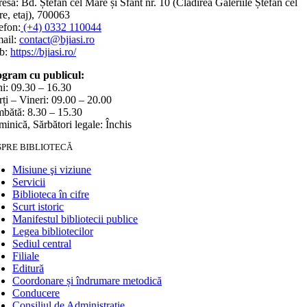
esa: Bd. Ștefan cel Mare și Sfânt nr. 10 (Clădirea Galeriile Ștefan cel
e, etaj), 700063
efon:
(+4) 0332 110044
ail:
contact@bjiasi.ro
b:
https://bjiasi.ro/
gram cu publicul:
i: 09.30 – 16.30
ți – Vineri: 09.00 – 20.00
bătă: 8.30 – 15.30
inică, Sărbători legale: Închis
SPRE BIBLIOTECĂ
Misiune şi viziune
Servicii
Biblioteca în cifre
Scurt istoric
Manifestul bibliotecii publice
Legea bibliotecilor
Sediul central
Filiale
Editură
Coordonare și îndrumare metodică
Conducere
Consiliul de Administrație