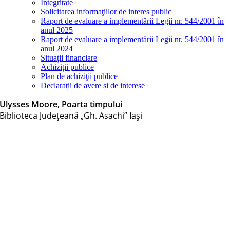
Integritate
Solicitarea informaţiilor de interes public
Raport de evaluare a implementării Legii nr. 544/2001 în
anul 2025
Raport de evaluare a implementării Legii nr. 544/2001 în
anul 2024
Situații financiare
Achiziții publice
Plan de achiziţii publice
Declarații de avere și de interese
Ulysses Moore, Poarta timpului
Biblioteca Judeţeană „Gh. Asachi” Iaşi