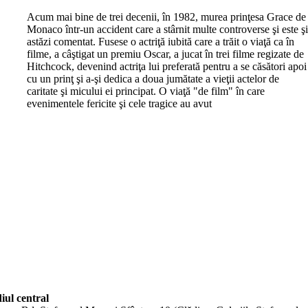
A
cum mai bine de trei decenii, în 1982, murea prinţesa Grace de
Monaco într-un accident care a stârnit multe controverse şi este ş
astăzi comentat. Fusese o actriţă iubită care a trăit o viaţă ca în
filme, a câştigat un premiu Oscar, a jucat în trei filme regizate de
Hitchcock, devenind actriţa lui preferată pentru a se căsători apoi
cu un prinţ şi a-şi dedica a doua jumătate a vieţii actelor de
caritate şi micului ei principat. O viaţă "de film" în care
evenimentele fericite şi cele tragice au avut
iul central