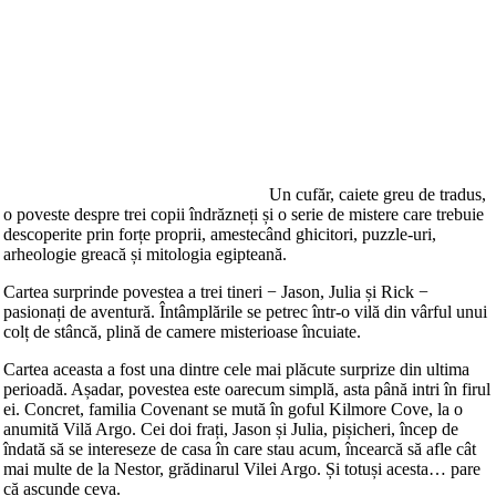
Un cufăr, caiete greu de tradus,
o poveste despre trei copii îndrăzneți și o serie de mistere care trebuie
descoperite prin forțe proprii, amestecând ghicitori, puzzle-uri,
arheologie greacă și mitologia egipteană.
Cartea surprinde povestea a trei tineri − Jason, Julia și Rick −
pasionați de aventură. Întâmplările se petrec într-o vilă din vârful unui
colț de stâncă, plină de camere misterioase încuiate.
Cartea aceasta a fost una dintre cele mai plăcute surprize din ultima
perioadă. Așadar, povestea este oarecum simplă, asta până intri în firul
ei. Concret, familia Covenant se mută în goful Kilmore Cove, la o
anumită Vilă Argo. Cei doi frați, Jason și Julia, pișicheri, încep de
îndată să se intereseze de casa în care stau acum, încearcă să afle cât
mai multe de la Nestor, grădinarul Vilei Argo. Și totuși acesta… pare
că ascunde ceva.