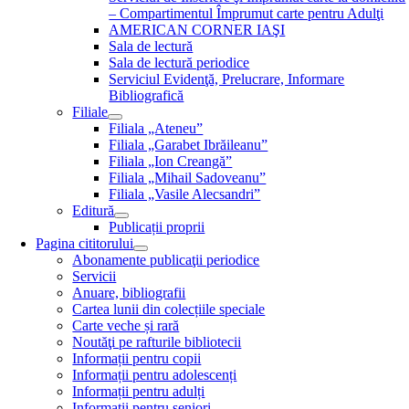
– Compartimentul Împrumut carte pentru Adulţi
AMERICAN CORNER IAŞI
Sala de lectură
Sala de lectură periodice
Serviciul Evidenţă, Prelucrare, Informare
Bibliografică
Filiale
Filiala „Ateneu”
Filiala „Garabet Ibrăileanu”
Filiala „Ion Creangă”
Filiala „Mihail Sadoveanu”
Filiala „Vasile Alecsandri”
Editură
Publicații proprii
Pagina cititorului
Abonamente publicaţii periodice
Servicii
Anuare, bibliografii
Cartea lunii din colecțiile speciale
Carte veche și rară
Noutăţi pe rafturile bibliotecii
Informații pentru copii
Informații pentru adolescenți
Informații pentru adulți
Informații pentru seniori