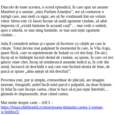
Dincolo de toate acestea, o scenă episodică, în care apar un anume
Manfred și o anume „miss Parfum Amețitor”, are să contureze o
intrigă care, mai mult ca sigur, are să fie continuată într-un volum
viitor. Ideea este că Jason începe să audă zgomote ciudate, să aibă
impresia că „există fantome în această casă”… mai vede o umbră,
apoi o siluetă, se mai sting luminile, se mai aud niște zgomote
ciudate…
Julia îl consideră nebun și-i spune să înceteze cu cărțile pe care le
citește. Totul devine mai palpitant în momentul în care, la Vila Argo,
apare Rick, care se-mprietenește de îndată cu cei doi frați. De-aici,
încep să se întâmple lucruri destul de ciudate, aș spune, în care cei trei
găsesc niște chei, încep să urmărească anumite indicii și, în cele din
urmă, încearcă să deschidă o ușă care este închisă destul de bine, de
parcă ar spune „abia aștept să mă deschizi”.
Povestea este, pur și simplu, extraordinar de plăcută, are imagini
inserate, fotografii, astfel încât totul parcă e palpabil, nu doar ficțiune.
Și felul în care începe cartea, chiar te face să-ți pui niște întrebări…
găsindu-le răspunsurile, doar citind cartea.
Mai multe despre carte – AICI –
https://bjiasi.ebibliophil.ro/mon/poarta-timpului-cartea-1-roman-
w3mhbss5/