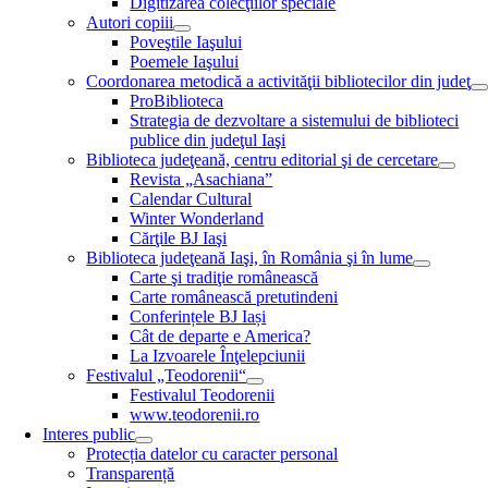
Digitizarea colecţiilor speciale
Autori copiii
Poveştile Iaşului
Poemele Iaşului
Coordonarea metodică a activităţii bibliotecilor din judeţ
ProBiblioteca
Strategia de dezvoltare a sistemului de biblioteci
publice din judeţul Iaşi
Biblioteca judeţeană, centru editorial şi de cercetare
Revista „Asachiana”
Calendar Cultural
Winter Wonderland
Cărţile BJ Iaşi
Biblioteca judeţeană Iaşi, în România şi în lume
Carte şi tradiţie românească
Carte românească pretutindeni
Conferințele BJ Iași
Cât de departe e America?
La Izvoarele Înţelepciunii
Festivalul „Teodorenii“
Festivalul Teodorenii
www.teodorenii.ro
Interes public
Protecția datelor cu caracter personal
Transparență