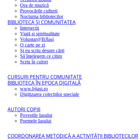
Ora de muzică
Provocările culturii
Nocturna bibliotecilor
BIBLIOTECA ŞI COMUNITATEA
Intersecţii
Viaţă şi spiritualitate
Voluntar@BJIaşi
O carte pe zi
Şi eu scriu despre cărţi
Să înţelegem ce citim
Scriu în culori
CURSURI PENTRU COMUNITATE
BIBLIOTECA ÎN EPOCA DIGITALĂ
www.bjiasi.ro
Digitizarea colecţiilor speciale
AUTORI COPIII
Poveştile Iaşului
Poemele Iaşului
COORDONAREA METODICĂ A ACTIVITĂŢII BIBLIOTECILOR