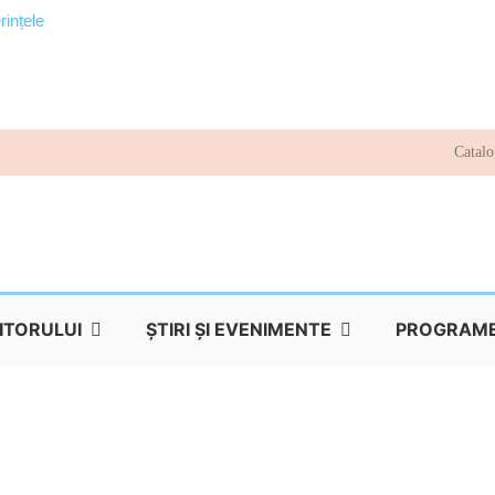
rințele
Catalo
TITORULUI
ŞTIRI ŞI EVENIMENTE
PROGRAME 