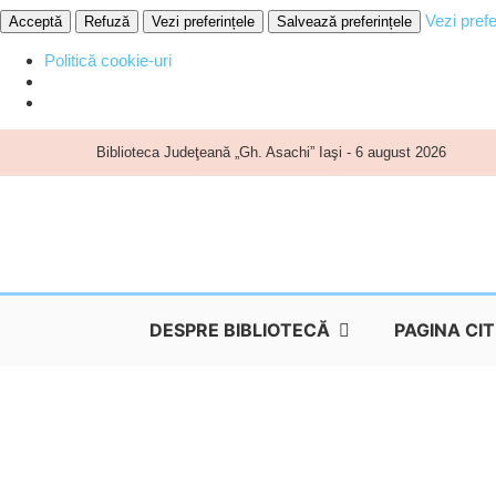
Vezi prefe
Acceptă
Refuză
Vezi preferințele
Salvează preferințele
Politică cookie-uri
Skip
Biblioteca Judeţeană „Gh. Asachi” Iaşi - 6 august 2026
to
content
DESPRE BIBLIOTECĂ
PAGINA CI