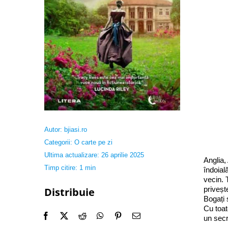
Autor:
bjiasi.ro
Categorii:
O carte pe zi
Ultima actualizare: 26 aprilie 2025
Anglia,
Timp citire: 1 min
îndoial
vecin. 
priveșt
Distribuie
Bogați 
Cu toate
un secr