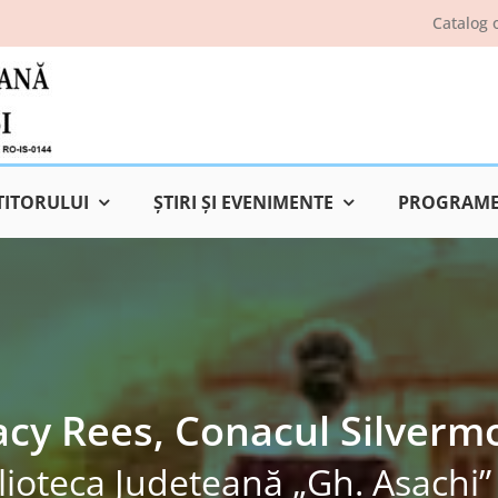
Catalog 
TITORULUI
ŞTIRI ŞI EVENIMENTE
PROGRAME 
acy Rees, Conacul Silverm
lioteca Judeţeană „Gh. Asachi” 