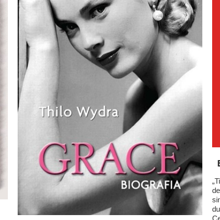
„T
de
si
du
Ce