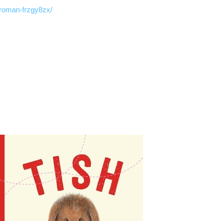
r-roman-frzgy8zx/