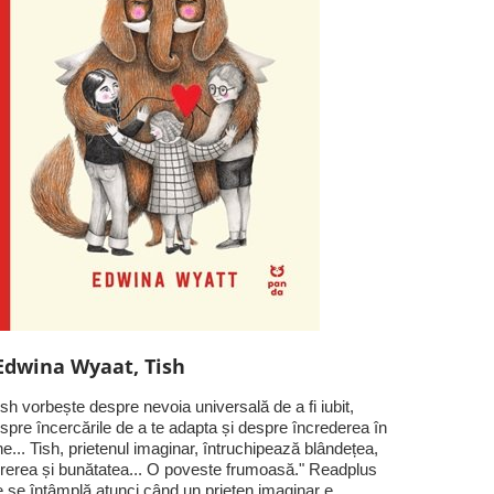
Edwina Wyaat, Tish
ish vorbește despre nevoia universală de a fi iubit,
spre încercările de a te adapta și despre încrederea în
ne... Tish, prietenul imaginar, întruchipează blândețea,
rerea și bunătatea... O poveste frumoasă." Readplus
 se întâmplă atunci când un prieten imaginar e