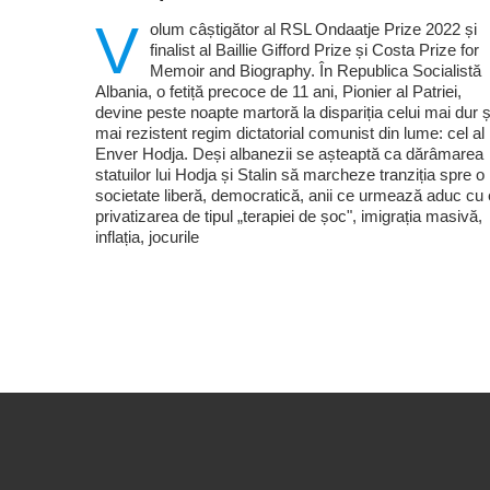
V
olum câștigător al RSL Ondaatje Prize 2022 și
finalist al Baillie Gifford Prize și Costa Prize for
Memoir and Biography. În Republica Socialistă
Albania, o fetiță precoce de 11 ani, Pionier al Patriei,
devine peste noapte martoră la dispariția celui mai dur ș
mai rezistent regim dictatorial comunist din lume: cel al 
Enver Hodja. Deși albanezii se așteaptă ca dărâmarea
statuilor lui Hodja și Stalin să marcheze tranziția spre o
societate liberă, democratică, anii ce urmează aduc cu 
privatizarea de tipul „terapiei de șoc", imigrația masivă,
inflația, jocurile