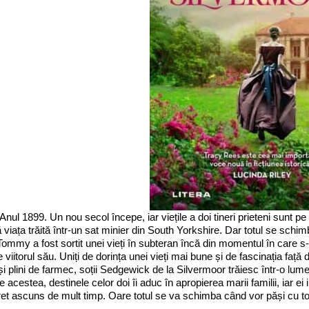
 Anul 1899. Un nou secol începe, iar viețile a doi tineri prieteni sunt
ă viața trăită într-un sat minier din South Yorkshire. Dar totul se schi
Tommy a fost sortit unei vieți în subteran încă din momentul în care s-
e viitorul său. Uniți de dorința unei vieți mai bune și de fascinația faț
și plini de farmec, soții Sedgewick de la Silvermoor trăiesc într-o lum
 acestea, destinele celor doi îi aduc în apropierea marii familii, iar ei i
et ascuns de mult timp. Oare totul se va schimba când vor păși cu toț