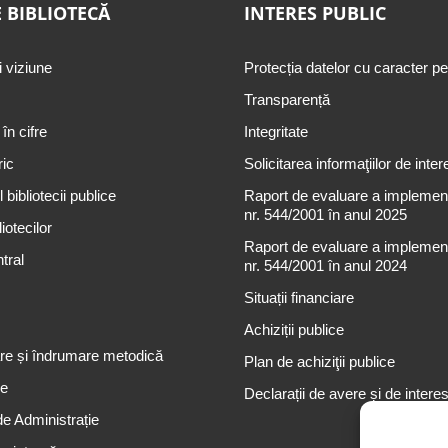
 BIBLIOTECĂ
INTERES PUBLIC
i viziune
Protecția datelor cu caracter p
Transparență
 în cifre
Integritate
ric
Solicitarea informaţiilor de inter
 bibliotecii publice
Raport de evaluare a implementă
nr. 544/2001 în anul 2025
iotecilor
Raport de evaluare a implementă
tral
nr. 544/2001 în anul 2024
Situații financiare
Achiziții publice
re și îndrumare metodică
Plan de achiziţii publice
re
Declarații de avere și de intere
de Administrație