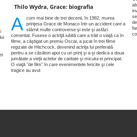
ab
Thilo Wydra, Grace: biografia
in
se
A
cum mai bine de trei decenii, în 1982, murea
de
prinţesa Grace de Monaco într-un accident care a
fa
stârnit multe controverse şi este şi astăzi
i
co
comentat. Fusese o actriţă iubită care a trăit o viaţă ca în
lui
filme, a câştigat un premiu Oscar, a jucat în trei filme
regizate de Hitchcock, devenind actriţa lui preferată
pentru a se căsători apoi cu un prinţ şi a-şi dedica a doua
ei
jumătate a vieţii actelor de caritate şi micului ei principat.
O viaţă "de film" în care evenimentele fericite şi cele
tragice au avut