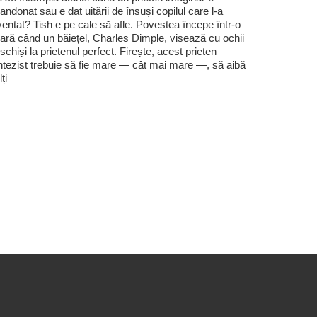
andonat sau e dat uitării de însuși copilul care l-a
ventat? Tish e pe cale să afle. Povestea începe într-o
ară când un băiețel, Charles Dimple, visează cu ochii
schiși la prietenul perfect. Firește, acest prieten
ntezist trebuie să fie mare — cât mai mare —, să aibă
lți —