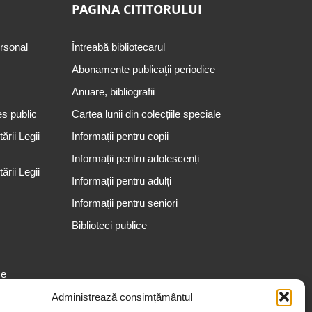
PAGINA CITITORULUI
ersonal
Întreabă bibliotecarul
Abonamente publicaţii periodice
Anuare, bibliografii
es public
Cartea lunii din colecțiile speciale
rii Legii
Informații pentru copii
Informații pentru adolescenți
rii Legii
Informații pentru adulți
Informații pentru seniori
Biblioteci publice
se
Administrează consimțământul