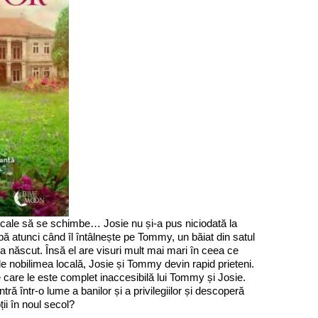
 pe cale să se schimbe… Josie nu și-a pus niciodată la
mbă atunci când îl întâlnește pe Tommy, un băiat din satul
a născut. Însă el are visuri mult mai mari în ceea ce
ă de nobilimea locală, Josie și Tommy devin rapid prieteni.
e care le este complet inaccesibilă lui Tommy și Josie.
ntră într-o lume a banilor și a privilegiilor și descoperă
ii în noul secol?