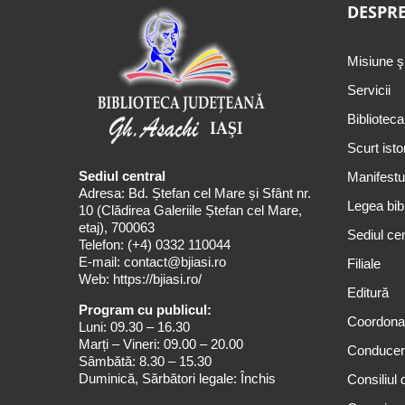
DESPRE
Misiune ş
Servicii
Biblioteca
Scurt isto
Sediul central
Manifestul
Adresa: Bd. Ștefan cel Mare și Sfânt nr.
Legea bibl
10 (Clădirea Galeriile Ștefan cel Mare,
etaj), 700063
Sediul cen
Telefon:
(+4) 0332 110044
E-mail:
contact@bjiasi.ro
Filiale
Web:
https://bjiasi.ro/
Editură
Program cu publicul:
Coordona
Luni: 09.30 – 16.30
Marți – Vineri: 09.00 – 20.00
Conduce
Sâmbătă: 8.30 – 15.30
Duminică, Sărbători legale: Închis
Consiliul 