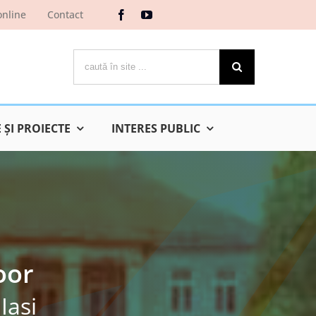
online
Contact
Cautare...
ŞI PROIECTE
INTERES PUBLIC
oor
Iaşi