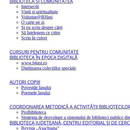
BIBLIOTECA ŞI COMUNITATEA
Intersecţii
Viaţă şi spiritualitate
Voluntar@BJIaşi
O carte pe zi
Şi eu scriu despre cărţi
Să înţelegem ce citim
Scriu în culori
CURSURI PENTRU COMUNITATE
BIBLIOTECA ÎN EPOCA DIGITALĂ
www.bjiasi.ro
Digitizarea colecţiilor speciale
AUTORI COPIII
Poveştile Iaşului
Poemele Iaşului
COORDONAREA METODICĂ A ACTIVITĂŢII BIBLIOTECILOR
ProBiblioteca
Strategia de dezvoltare a sistemului de biblioteci publice din
BIBLIOTECA JUDEŢEANĂ, CENTRU EDITORIAL ŞI DE CER
Revista „Asachiana”