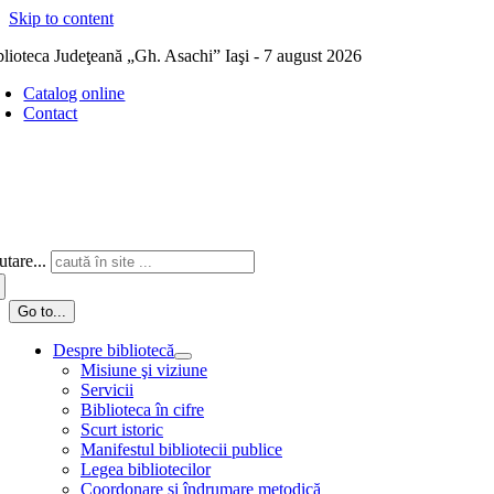
Skip to content
blioteca Judeţeană „Gh. Asachi” Iaşi - 7 august 2026
Catalog online
Contact
tare...
Go to...
Despre bibliotecă
Misiune şi viziune
Servicii
Biblioteca în cifre
Scurt istoric
Manifestul bibliotecii publice
Legea bibliotecilor
Coordonare și îndrumare metodică