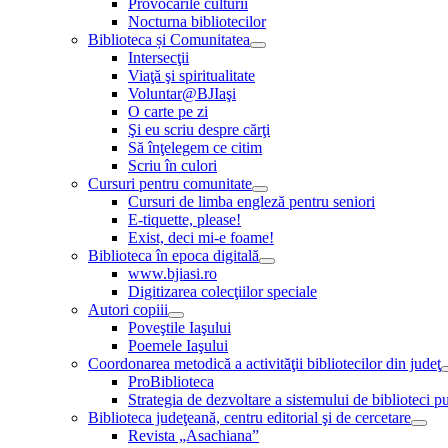
Provocările culturii
Nocturna bibliotecilor
Biblioteca și Comunitatea
Intersecţii
Viaţă şi spiritualitate
Voluntar@BJIaşi
O carte pe zi
Şi eu scriu despre cărţi
Să înţelegem ce citim
Scriu în culori
Cursuri pentru comunitate
Cursuri de limba engleză pentru seniori
E-tiquette, please!
Exist, deci mi-e foame!
Biblioteca în epoca digitală
www.bjiasi.ro
Digitizarea colecţiilor speciale
Autori copiii
Poveştile Iaşului
Poemele Iaşului
Coordonarea metodică a activităţii bibliotecilor din judeţ
ProBiblioteca
Strategia de dezvoltare a sistemului de biblioteci pu
Biblioteca judeţeană, centru editorial şi de cercetare
Revista „Asachiana”