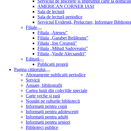
Serviciul de Inscriere şi Împrumut carte la domici
AMERICAN CORNER IAŞI
Sala de lectură
Sala de lectură periodice
Serviciul Evidenţă, Prelucrare, Informare Bibliogra
Filiale
Filiala „Ateneu”
Filiala „Garabet Ibrăileanu”
Filiala „Ion Creangă”
Filiala „Mihail Sadoveanu”
Filiala „Vasile Alecsandri”
Editură
Publicații proprii
Pagina cititorului
Abonamente publicaţii periodice
Servicii
Anuare, bibliografii
Cartea lunii din colecțiile speciale
Carte veche și rară
Noutăţi pe rafturile bibliotecii
Informații pentru copii
Informații pentru adolescenți
Informații pentru adulți
Informații pentru seniori
Biblioteci publice