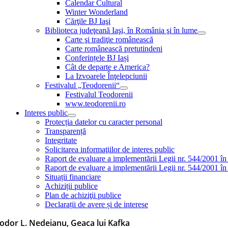
Calendar Cultural
Winter Wonderland
Cărţile BJ Iaşi
Biblioteca judeţeană Iaşi, în România şi în lume
Carte şi tradiţie românească
Carte românească pretutindeni
Conferințele BJ Iași
Cât de departe e America?
La Izvoarele Înţelepciunii
Festivalul „Teodorenii“
Festivalul Teodorenii
www.teodorenii.ro
Interes public
Protecția datelor cu caracter personal
Transparență
Integritate
Solicitarea informaţiilor de interes public
Raport de evaluare a implementării Legii nr. 544/2001 în
Raport de evaluare a implementării Legii nr. 544/2001 în
Situații financiare
Achiziții publice
Plan de achiziţii publice
Declarații de avere și de interese
odor L. Nedeianu, Geaca lui Kafka