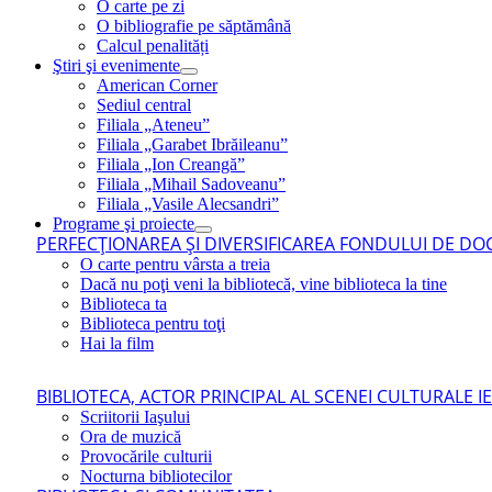
O carte pe zi
O bibliografie pe săptămână
Calcul penalități
Ştiri şi evenimente
American Corner
Sediul central
Filiala „Ateneu”
Filiala „Garabet Ibrăileanu”
Filiala „Ion Creangă”
Filiala „Mihail Sadoveanu”
Filiala „Vasile Alecsandri”
Programe şi proiecte
PERFECŢIONAREA ŞI DIVERSIFICAREA FONDULUI DE DOC
O carte pentru vârsta a treia
Dacă nu poţi veni la bibliotecă, vine biblioteca la tine
Biblioteca ta
Biblioteca pentru toţi
Hai la film
BIBLIOTECA, ACTOR PRINCIPAL AL SCENEI CULTURALE I
Scriitorii Iaşului
Ora de muzică
Provocările culturii
Nocturna bibliotecilor