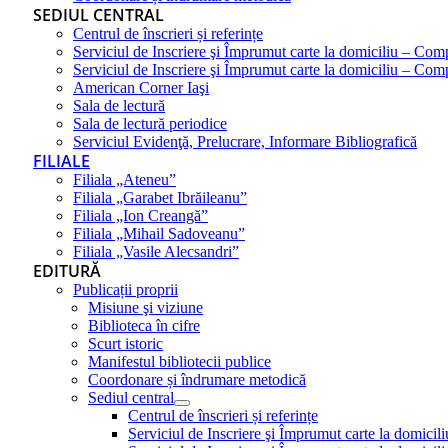
SEDIUL CENTRAL
Centrul de înscrieri și referințe
Serviciul de Inscriere şi Împrumut carte la domiciliu – Com
Serviciul de Inscriere şi Împrumut carte la domiciliu – Co
American Corner Iaşi
Sala de lectură
Sala de lectură periodice
Serviciul Evidenţă, Prelucrare, Informare Bibliografică
FILIALE
Filiala „Ateneu”
Filiala „Garabet Ibrăileanu”
Filiala „Ion Creangă”
Filiala „Mihail Sadoveanu”
Filiala „Vasile Alecsandri”
EDITURĂ
Publicații proprii
Misiune şi viziune
Biblioteca în cifre
Scurt istoric
Manifestul bibliotecii publice
Coordonare și îndrumare metodică
Sediul central
Centrul de înscrieri și referințe
Serviciul de Inscriere şi Împrumut carte la domici