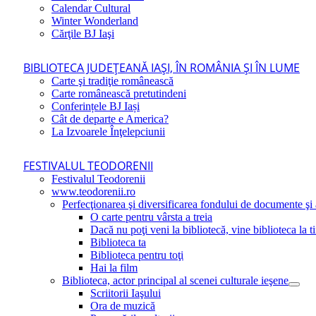
Calendar Cultural
Winter Wonderland
Cărţile BJ Iaşi
BIBLIOTECA JUDEŢEANĂ IAŞI, ÎN ROMÂNIA ŞI ÎN LUME
Carte şi tradiţie românească
Carte românească pretutindeni
Conferințele BJ Iași
Cât de departe e America?
La Izvoarele Înţelepciunii
FESTIVALUL TEODORENII
Festivalul Teodorenii
www.teodorenii.ro
Perfecţionarea şi diversificarea fondului de documente şi a
O carte pentru vârsta a treia
Dacă nu poţi veni la bibliotecă, vine biblioteca la t
Biblioteca ta
Biblioteca pentru toţi
Hai la film
Biblioteca, actor principal al scenei culturale ieşene
Scriitorii Iaşului
Ora de muzică