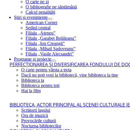
O carte pe zi
O bibliografie pe săptămână
Calcul penalități
Ştiri şi evenimente
American Corner
Sediul central
Filiala „Ateneu”
Filiala „Garabet Ibrăileanu”
Filiala „Ion Creangă”
Filiala „Mihail Sadoveanu”
Filiala „Vasile Alecsandri”
Programe şi proiecte
PERFECŢIONAREA ŞI DIVERSIFICAREA FONDULUI DE DOC
O carte pentru vârsta a treia
Dacă nu poţi veni la bibliotecă, vine biblioteca la tine
Biblioteca ta
Biblioteca pentru toţi
Hai la film
BIBLIOTECA, ACTOR PRINCIPAL AL SCENEI CULTURALE I
Scriitorii Iaşului
Ora de muzică
Provocările culturii
Nocturna bibliotecilor