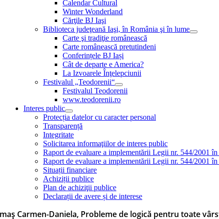
Calendar Cultural
Winter Wonderland
Cărţile BJ Iaşi
Biblioteca judeţeană Iaşi, în România şi în lume
Carte şi tradiţie românească
Carte românească pretutindeni
Conferințele BJ Iași
Cât de departe e America?
La Izvoarele Înţelepciunii
Festivalul „Teodorenii“
Festivalul Teodorenii
www.teodorenii.ro
Interes public
Protecția datelor cu caracter personal
Transparență
Integritate
Solicitarea informaţiilor de interes public
Raport de evaluare a implementării Legii nr. 544/2001 în
Raport de evaluare a implementării Legii nr. 544/2001 în
Situații financiare
Achiziții publice
Plan de achiziţii publice
Declarații de avere și de interese
maş Carmen-Daniela, Probleme de logică pentru toate vârs