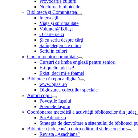
Provocările culturii
Nocturna bibliotecilor
Biblioteca și Comunitatea
Intersecţii
Viaţă şi spiritualitate
Voluntar@BJIaşi
O carte pe zi
Şi eu scriu despre cărţi
Să înţelegem ce citim
Scriu în culori
Cursuri pentru comunitate
Cursuri de limba engleză pentru seniori
E-tiquette, please!
Exist, deci mi-e foame!
Biblioteca în epoca digitală
www.bjiasi.ro
Digitizarea colecţiilor speciale
Autori copiii
Poveştile Iaşului
Poemele Iaşului
Coordonarea metodică a activităţii bibliotecilor din judeţ
ProBiblioteca
Strategia de dezvoltare a sistemului de biblioteci pu
Biblioteca judeţeană, centru editorial şi de cercetare
Revista „Asachiana”