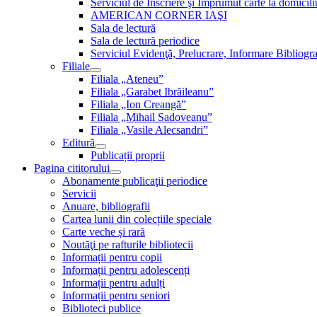
Serviciul de Inscriere şi Împrumut carte la domici
AMERICAN CORNER IAŞI
Sala de lectură
Sala de lectură periodice
Serviciul Evidenţă, Prelucrare, Informare Bibliogra
Filiale
Filiala „Ateneu”
Filiala „Garabet Ibrăileanu”
Filiala „Ion Creangă”
Filiala „Mihail Sadoveanu”
Filiala „Vasile Alecsandri”
Editură
Publicații proprii
Pagina cititorului
Abonamente publicaţii periodice
Servicii
Anuare, bibliografii
Cartea lunii din colecțiile speciale
Carte veche și rară
Noutăţi pe rafturile bibliotecii
Informații pentru copii
Informații pentru adolescenți
Informații pentru adulți
Informații pentru seniori
Biblioteci publice