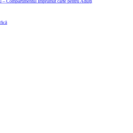
liu – Compartimentul Împrumut carte pentru Adulţi
fică