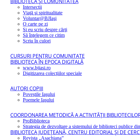
BIBLIOTECA ŞI COMUNITATEA
Intersecţii
Viaţă şi spiritualitate
Voluntar@BJIaşi
O carte pe zi
Şi eu scriu despre cărţi
Să înţelegem ce citim
Scriu în culori
CURSURI PENTRU COMUNITATE
BIBLIOTECA ÎN EPOCA DIGITALĂ
www.bjiasi.ro
Digitizarea colecţiilor speciale
AUTORI COPIII
Poveştile Iaşului
Poemele Iaşului
COORDONAREA METODICĂ A ACTIVITĂŢII BIBLIOTECILOR
ProBiblioteca
Strategia de dezvoltare a sistemului de biblioteci publice din
BIBLIOTECA JUDEŢEANĂ, CENTRU EDITORIAL ŞI DE CER
Revista „Asachiana”