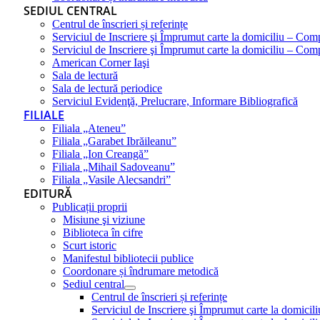
SEDIUL CENTRAL
Centrul de înscrieri și referințe
Serviciul de Inscriere şi Împrumut carte la domiciliu – Com
Serviciul de Inscriere şi Împrumut carte la domiciliu – Co
American Corner Iaşi
Sala de lectură
Sala de lectură periodice
Serviciul Evidenţă, Prelucrare, Informare Bibliografică
FILIALE
Filiala „Ateneu”
Filiala „Garabet Ibrăileanu”
Filiala „Ion Creangă”
Filiala „Mihail Sadoveanu”
Filiala „Vasile Alecsandri”
EDITURĂ
Publicații proprii
Misiune şi viziune
Biblioteca în cifre
Scurt istoric
Manifestul bibliotecii publice
Coordonare și îndrumare metodică
Sediul central
Centrul de înscrieri și referințe
Serviciul de Inscriere şi Împrumut carte la domici