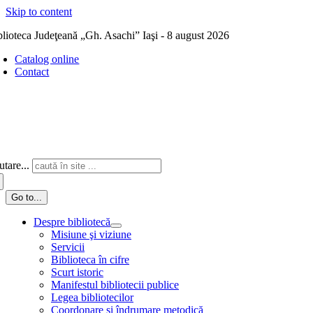
Skip to content
blioteca Judeţeană „Gh. Asachi” Iaşi - 8 august 2026
Catalog online
Contact
tare...
Go to...
Despre bibliotecă
Misiune şi viziune
Servicii
Biblioteca în cifre
Scurt istoric
Manifestul bibliotecii publice
Legea bibliotecilor
Coordonare și îndrumare metodică