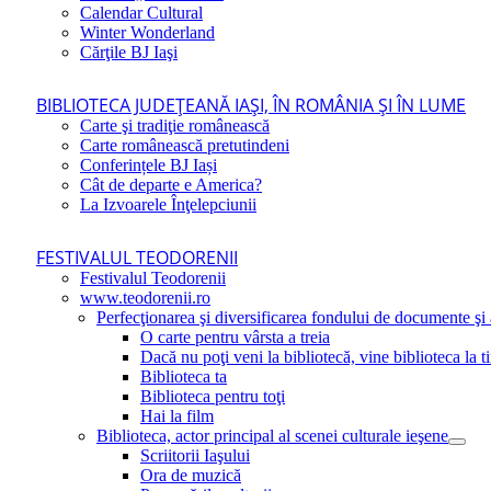
Calendar Cultural
Winter Wonderland
Cărţile BJ Iaşi
BIBLIOTECA JUDEŢEANĂ IAŞI, ÎN ROMÂNIA ŞI ÎN LUME
Carte şi tradiţie românească
Carte românească pretutindeni
Conferințele BJ Iași
Cât de departe e America?
La Izvoarele Înţelepciunii
FESTIVALUL TEODORENII
Festivalul Teodorenii
www.teodorenii.ro
Perfecţionarea şi diversificarea fondului de documente şi a
O carte pentru vârsta a treia
Dacă nu poţi veni la bibliotecă, vine biblioteca la t
Biblioteca ta
Biblioteca pentru toţi
Hai la film
Biblioteca, actor principal al scenei culturale ieşene
Scriitorii Iaşului
Ora de muzică