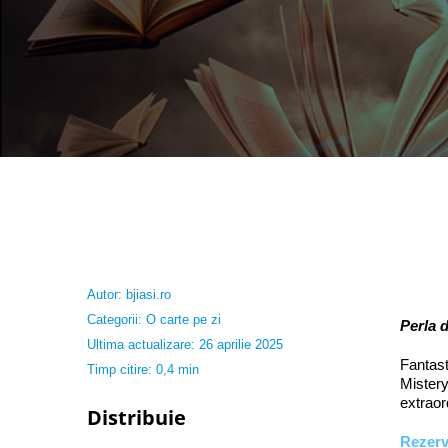
Autor:
bjiasi.ro
Categorii:
O carte pe zi
Perla 
Ultima actualizare: 26 aprilie 2025
Fantasti
Timp citire: 0,4 min
Mistery
extraor
Distribuie
Rezer