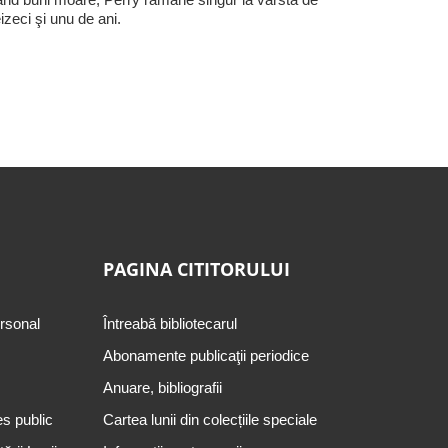
eizeci şi unu de ani.
PAGINA CITITORULUI
ersonal
Întreabă bibliotecarul
Abonamente publicaţii periodice
Anuare, bibliografii
es public
Cartea lunii din colecțiile speciale