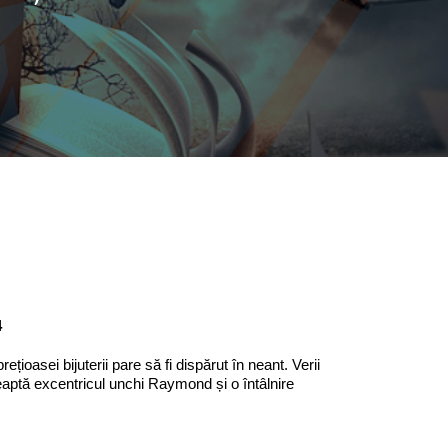
4
ețioasei bijuterii pare să fi dispărut în neant. Verii
șteaptă excentricul unchi Raymond și o întâlnire