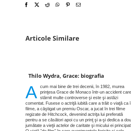
Articole Similare
Thilo Wydra, Grace: biografia
A
cum mai bine de trei decenii, în 1982, murea
prinţesa Grace de Monaco într-un accident care
stârnit multe controverse şi este şi astăzi
comentat. Fusese o actriţă iubită care a trăit o viaţă ca 
filme, a câştigat un premiu Oscar, a jucat în trei filme
regizate de Hitchcock, devenind actriţa lui preferată
pentru a se căsători apoi cu un prinţ şi a-şi dedica a do
jumătate a vieţii actelor de caritate şi micului ei principat
O viaţă "de film" în care evenimentele fericite şi cele