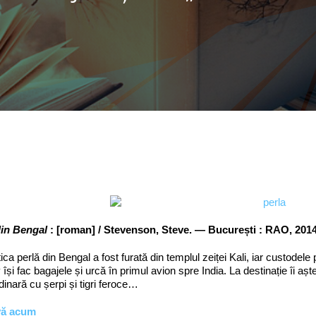
din Bengal
: [roman] / Stevenson, Steve. — București : RAO, 201
ca perlă din Bengal a fost furată din templul zeiței Kali, iar custodele pr
 își fac bagajele și urcă în primul avion spre India. La destinație îi a
dinară cu șerpi și tigri feroce…
vă acum