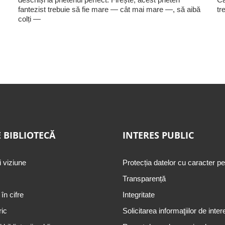
fantezist trebuie să fie mare — cât mai mare —, să aibă
tr
colți —
 BIBLIOTECĂ
INTERES PUBLIC
i viziune
Protecția datelor cu caracter p
Transparență
 în cifre
Integritate
ric
Solicitarea informaţiilor de inter