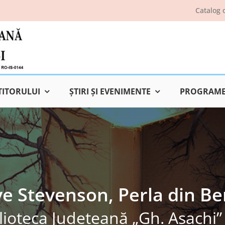
Catalog 
TITORULUI
ŞTIRI ŞI EVENIMENTE
PROGRAME 
ve Stevenson, Perla din Be
lioteca Judeţeană „Gh. Asachi” 