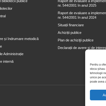
 bibliotecii publice
Raport de evaluare a implementă
nr. 544/2001 în anul 2025
iotecilor
Raport de evaluare a implementă
tral
nr. 544/2001 în anul 2024
Situații financiare
Achiziții publice
re și îndrumare metodică
Plan de achiziţii publice
re
Declarații de avere și de intere
de Administrație
e internă
Pentru a ofe
stoca și/sau
tehnologii n
unice pe ace
poate avea a
A