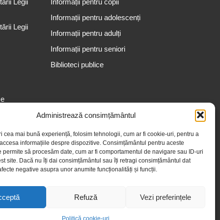
rii Legii
Informații pentru copii
Informații pentru adolescenți
rii Legii
Informații pentru adulți
Informații pentru seniori
Biblioteci publice
se
Administrează consimțământul
ri cea mai bună experiență, folosim tehnologii, cum ar fi cookie-uri, pentru a
 accesa informațiile despre dispozitive. Consimțământul pentru aceste
e permite să procesăm date, cum ar fi comportamentul de navigare sau ID-uri
st site. Dacă nu îți dai consimțământul sau îți retragi consimțământul dat
fecte negative asupra unor anumite funcționalități și funcții.
cceptă
Refuză
Vezi preferințele
Politică cookie-uri