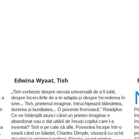
Edwina Wyaat, Tish
„Tish vorbește despre nevoia universală de a fi iubit,
 a
despre încercările de a te adapta și despre încrederea în
sine... Tish, prietenul imaginar, întruchipează blândețea,
în
durerea și bunătatea... O poveste frumoasă." Readplus
Pe
Ce se întâmplă atunci când un prieten imaginar e
în
abandonat sau e dat uitării de însuși copilul care l-a
în
ua
inventat? Tish e pe cale să afle. Povestea începe într-o
în
.
seară când un băiețel, Charles Dimple, visează cu ochii
pr
deschiși la prietenul perfect. Firește, acest prieten
Câ