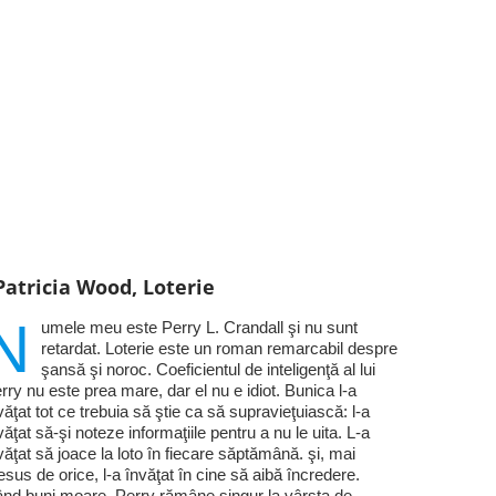
Patricia Wood, Loterie
N
umele meu este Perry L. Crandall şi nu sunt
retardat. Loterie este un roman remarcabil despre
şansă şi noroc. Coeficientul de inteligenţă al lui
rry nu este prea mare, dar el nu e idiot. Bunica l-a
văţat tot ce trebuia să ştie ca să supravieţuiască: l-a
văţat să-şi noteze informaţiile pentru a nu le uita. L-a
văţat să joace la loto în fiecare săptămână. şi, mai
esus de orice, l-a învăţat în cine să aibă încredere.
nd buni moare, Perry rămâne singur la vârsta de