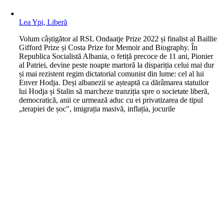
Lea Ypi, Liberă
V
olum câștigător al RSL Ondaatje Prize 2022 și finalist al Baillie
Gifford Prize și Costa Prize for Memoir and Biography. În
Republica Socialistă Albania, o fetiță precoce de 11 ani, Pionier
al Patriei, devine peste noapte martoră la dispariția celui mai dur
și mai rezistent regim dictatorial comunist din lume: cel al lui
Enver Hodja. Deși albanezii se așteaptă ca dărâmarea statuilor
lui Hodja și Stalin să marcheze tranziția spre o societate liberă,
democratică, anii ce urmează aduc cu ei privatizarea de tipul
„terapiei de șoc", imigrația masivă, inflația, jocurile