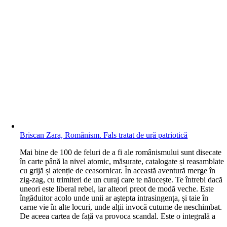
Briscan Zara, Românism. Fals tratat de ură patriotică
M
ai bine de 100 de feluri de a fi ale românismului sunt disecate
în carte până la nivel atomic, măsurate, catalogate și reasamblate
cu grijă și atenție de ceasornicar. În această aventură merge în
zig-zag, cu trimiteri de un curaj care te năucește. Te întrebi dacă
uneori este liberal rebel, iar alteori preot de modă veche. Este
îngăduitor acolo unde unii ar aștepta intrasingența, și taie în
carne vie în alte locuri, unde alții invocă cutume de neschimbat.
De aceea cartea de față va provoca scandal. Este o integrală a