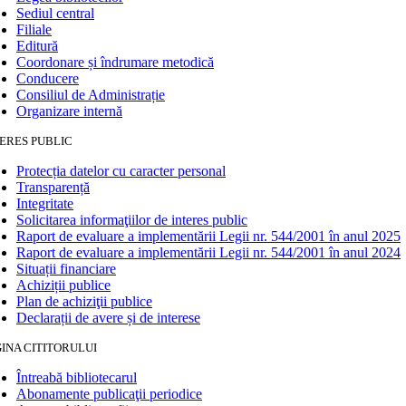
Sediul central
Filiale
Editură
Coordonare și îndrumare metodică
Conducere
Consiliul de Administrație
Organizare internă
ERES PUBLIC
Protecția datelor cu caracter personal
Transparență
Integritate
Solicitarea informaţiilor de interes public
Raport de evaluare a implementării Legii nr. 544/2001 în anul 2025
Raport de evaluare a implementării Legii nr. 544/2001 în anul 2024
Situații financiare
Achiziții publice
Plan de achiziţii publice
Declarații de avere și de interese
INA CITITORULUI
Întreabă bibliotecarul
Abonamente publicaţii periodice