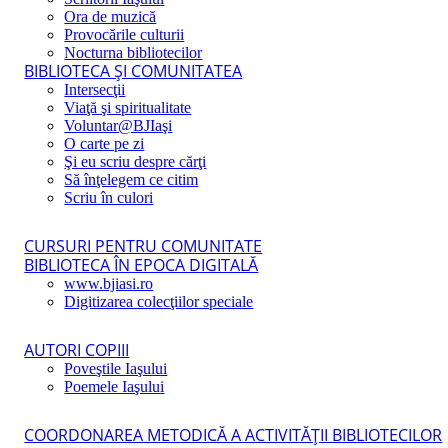
Ora de muzică
Provocările culturii
Nocturna bibliotecilor
BIBLIOTECA ŞI COMUNITATEA
Intersecţii
Viaţă şi spiritualitate
Voluntar@BJIaşi
O carte pe zi
Şi eu scriu despre cărţi
Să înţelegem ce citim
Scriu în culori
CURSURI PENTRU COMUNITATE
BIBLIOTECA ÎN EPOCA DIGITALĂ
www.bjiasi.ro
Digitizarea colecţiilor speciale
AUTORI COPIII
Poveştile Iaşului
Poemele Iaşului
COORDONAREA METODICĂ A ACTIVITĂŢII BIBLIOTECILOR