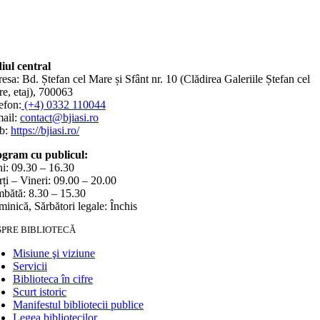
iul central
esa: Bd. Ștefan cel Mare și Sfânt nr. 10 (Clădirea Galeriile Ștefan cel
e, etaj), 700063
efon:
(+4) 0332 110044
ail:
contact@bjiasi.ro
b:
https://bjiasi.ro/
gram cu publicul:
i: 09.30 – 16.30
ți – Vineri: 09.00 – 20.00
bătă: 8.30 – 15.30
inică, Sărbători legale: Închis
SPRE BIBLIOTECĂ
Misiune şi viziune
Servicii
Biblioteca în cifre
Scurt istoric
Manifestul bibliotecii publice
Legea bibliotecilor