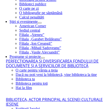
Biblioteci publice
O carte pe zi
O bibliografie pe săptămână
Calcul penalități
Ştiri şi evenimente
American Corner
Sediul central
Filiala „Ateneu”
Filiala „Garabet Ibrăileanu”
Filiala „Ion Creangă”
Filiala „Mihail Sadoveanu”
Filiala „Vasile Alecsandri”
Programe şi proiecte
PERFECŢIONAREA ŞI DIVERSIFICAREA FONDULUI DE
DOCUMENTE ŞI A SERVICIILOR DE BIBLIOTECĂ
O carte pentru vârsta a treia
Dacă nu poţi veni la bibliotecă, vine biblioteca la tine
Biblioteca ta
Biblioteca pentru toţi
Hai la film
BIBLIOTECA, ACTOR PRINCIPAL AL SCENEI CULTURALE
IEŞENE
Scriitorii Iaşului