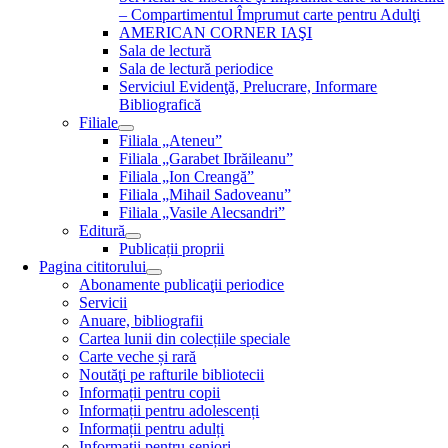
– Compartimentul Împrumut carte pentru Adulţi
AMERICAN CORNER IAŞI
Sala de lectură
Sala de lectură periodice
Serviciul Evidenţă, Prelucrare, Informare
Bibliografică
Filiale
Filiala „Ateneu”
Filiala „Garabet Ibrăileanu”
Filiala „Ion Creangă”
Filiala „Mihail Sadoveanu”
Filiala „Vasile Alecsandri”
Editură
Publicații proprii
Pagina cititorului
Abonamente publicaţii periodice
Servicii
Anuare, bibliografii
Cartea lunii din colecțiile speciale
Carte veche și rară
Noutăţi pe rafturile bibliotecii
Informații pentru copii
Informații pentru adolescenți
Informații pentru adulți
Informații pentru seniori