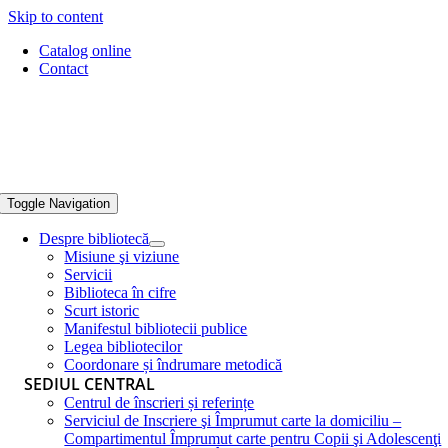
Skip to content
Catalog online
Contact
Toggle Navigation
Despre bibliotecă
Misiune şi viziune
Servicii
Biblioteca în cifre
Scurt istoric
Manifestul bibliotecii publice
Legea bibliotecilor
Coordonare și îndrumare metodică
SEDIUL CENTRAL
Centrul de înscrieri și referințe
Serviciul de Inscriere şi Împrumut carte la domiciliu –
Compartimentul Împrumut carte pentru Copii şi Adolescenţi