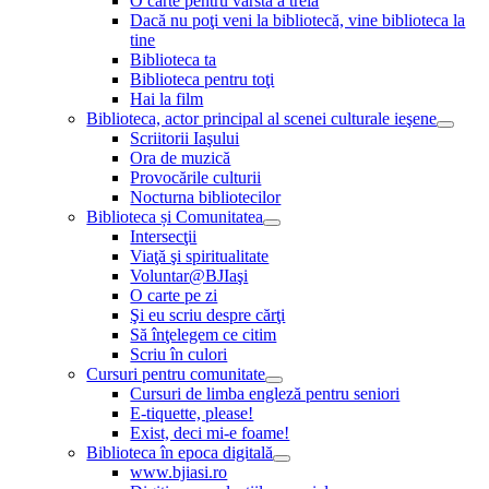
O carte pentru vârsta a treia
Dacă nu poţi veni la bibliotecă, vine biblioteca la
tine
Biblioteca ta
Biblioteca pentru toţi
Hai la film
Biblioteca, actor principal al scenei culturale ieşene
Scriitorii Iaşului
Ora de muzică
Provocările culturii
Nocturna bibliotecilor
Biblioteca și Comunitatea
Intersecţii
Viaţă şi spiritualitate
Voluntar@BJIaşi
O carte pe zi
Şi eu scriu despre cărţi
Să înţelegem ce citim
Scriu în culori
Cursuri pentru comunitate
Cursuri de limba engleză pentru seniori
E-tiquette, please!
Exist, deci mi-e foame!
Biblioteca în epoca digitală
www.bjiasi.ro