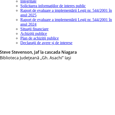
Integritate
Solicitarea informaţiilor de interes public
Raport de evaluare a implementării Legii nr. 544/2001 în
anul 2025
Raport de evaluare a implementării Legii nr. 544/2001 în
anul 2024
Situații financiare
Achiziții publice
Plan de achiziţii publice
Declarații de avere și de interese
Steve Stevenson, Jaf la cascada Niagara
Biblioteca Judeţeană „Gh. Asachi” Iaşi