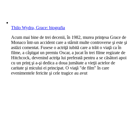
Thilo Wydra, Grace: biografia
A
cum mai bine de trei decenii, în 1982, murea prinţesa Grace de
Monaco într-un accident care a stârnit multe controverse şi este ş
astăzi comentat. Fusese o actriţă iubită care a trăit o viaţă ca în
filme, a câştigat un premiu Oscar, a jucat în trei filme regizate de
Hitchcock, devenind actriţa lui preferată pentru a se căsători apoi
cu un prinţ şi a-şi dedica a doua jumătate a vieţii actelor de
caritate şi micului ei principat. O viaţă "de film" în care
evenimentele fericite şi cele tragice au avut