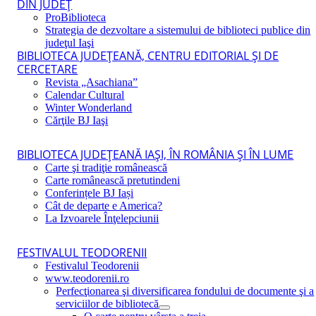
DIN JUDEŢ
ProBiblioteca
Strategia de dezvoltare a sistemului de biblioteci publice din
judeţul Iaşi
BIBLIOTECA JUDEŢEANĂ, CENTRU EDITORIAL ŞI DE
CERCETARE
Revista „Asachiana”
Calendar Cultural
Winter Wonderland
Cărţile BJ Iaşi
BIBLIOTECA JUDEŢEANĂ IAŞI, ÎN ROMÂNIA ŞI ÎN LUME
Carte şi tradiţie românească
Carte românească pretutindeni
Conferințele BJ Iași
Cât de departe e America?
La Izvoarele Înţelepciunii
FESTIVALUL TEODORENII
Festivalul Teodorenii
www.teodorenii.ro
Perfecţionarea şi diversificarea fondului de documente şi a
serviciilor de bibliotecă