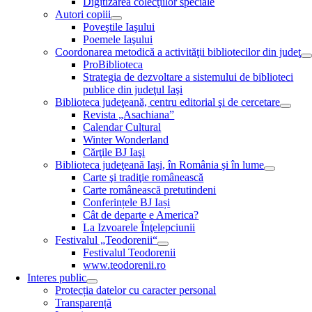
Digitizarea colecţiilor speciale
Autori copiii
Poveştile Iaşului
Poemele Iaşului
Coordonarea metodică a activităţii bibliotecilor din judeţ
ProBiblioteca
Strategia de dezvoltare a sistemului de biblioteci
publice din judeţul Iaşi
Biblioteca judeţeană, centru editorial şi de cercetare
Revista „Asachiana”
Calendar Cultural
Winter Wonderland
Cărţile BJ Iaşi
Biblioteca judeţeană Iaşi, în România şi în lume
Carte şi tradiţie românească
Carte românească pretutindeni
Conferințele BJ Iași
Cât de departe e America?
La Izvoarele Înţelepciunii
Festivalul „Teodorenii“
Festivalul Teodorenii
www.teodorenii.ro
Interes public
Protecția datelor cu caracter personal
Transparență