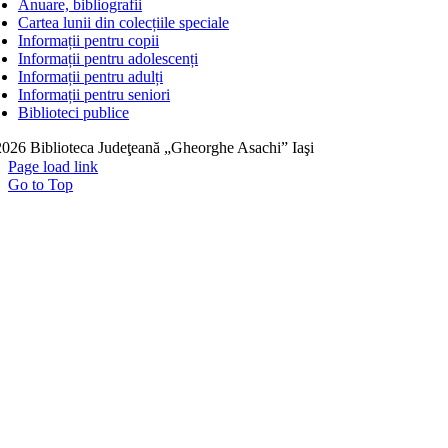
Anuare, bibliografii
Cartea lunii din colecțiile speciale
Informații pentru copii
Informații pentru adolescenți
Informații pentru adulți
Informații pentru seniori
Biblioteci publice
026 Biblioteca Judeţeană „Gheorghe Asachi” Iaşi
Page load link
Go to Top