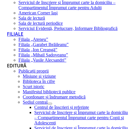
Serviciul de Inscriere şi Împrumut carte la domiciliu –
Compartimentul Împrumut carte pentru Adulţi
American Corner Iaşi
Sala de lectură
Sala de lectură periodice
Serviciul Evidenţă, Prelucrare, Informare Bibliografică
FILIALE
Filiala „Ateneu”
Filiala „Garabet Ibrăileanu”
Filiala „Ion Creangă”
Filiala „Mihail Sadoveanu”
Filiala „Vasile Alecsandri”
EDITURĂ
Publicații proprii
Misiune şi viziune
Biblioteca în cifre
Scurt istoric
Manifestul bibliotecii publice
Coordonare și îndrumare metodică
Sediul central
Centrul de înscrieri și referințe
Serviciul de Inscriere şi Împrumut carte la domiciliu
– Compartimentul Împrumut carte pentru Copii şi
Adolescenţi
Serviciul de Inscriere şi Împrumut carte la domiciliu