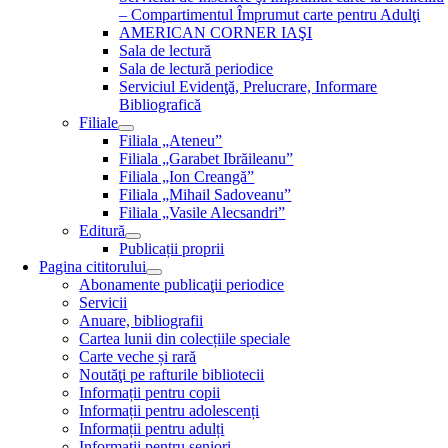
– Compartimentul Împrumut carte pentru Adulţi
AMERICAN CORNER IAŞI
Sala de lectură
Sala de lectură periodice
Serviciul Evidenţă, Prelucrare, Informare
Bibliografică
Filiale
Filiala „Ateneu”
Filiala „Garabet Ibrăileanu”
Filiala „Ion Creangă”
Filiala „Mihail Sadoveanu”
Filiala „Vasile Alecsandri”
Editură
Publicații proprii
Pagina cititorului
Abonamente publicaţii periodice
Servicii
Anuare, bibliografii
Cartea lunii din colecțiile speciale
Carte veche și rară
Noutăţi pe rafturile bibliotecii
Informații pentru copii
Informații pentru adolescenți
Informații pentru adulți
Informații pentru seniori