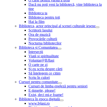
O carte pentru vârsta a treia
Dacă nu poţi veni la bibliotecă, vine biblioteca la
tine
Biblioteca ta
Biblioteca pentru toţi
Hai la film
Biblioteca, actor principal al scenei culturale ieşene
Scriitorii Iaşului
Ora de muzică
Provocările culturii
Nocturna bibliotecilor
Biblioteca și Comunitatea
Intersecţii
Viaţă şi spiritualitate
Voluntar@BJIaşi
O carte pe zi
Şi eu scriu despre cărţi
Să înţelegem ce citim
Scriu în culori
Cursuri pentru comunitate
Cursuri de limba engleză pentru seniori
E-tiquette, please!
Exist, deci mi-e foame!
Biblioteca în epoca digitală
www.bjiasi.ro