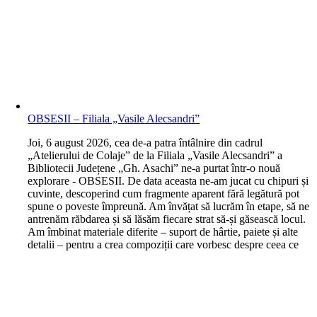
OBSESII – Filiala „Vasile Alecsandri”
J
oi, 6 august 2026, cea de-a patra întâlnire din cadrul
„Atelierului de Colaje” de la Filiala „Vasile Alecsandri” a
Bibliotecii Județene „Gh. Asachi” ne-a purtat într-o nouă
explorare - OBSESII. De data aceasta ne-am jucat cu chipuri și
cuvinte, descoperind cum fragmente aparent fără legătură pot
spune o poveste împreună. Am învățat să lucrăm în etape, să ne
antrenăm răbdarea și să lăsăm fiecare strat să-și găsească locul.
Am îmbinat materiale diferite – suport de hârtie, paiete și alte
detalii – pentru a crea compoziții care vorbesc despre ceea ce