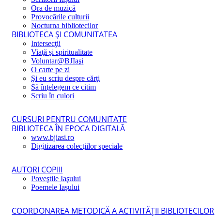
Ora de muzică
Provocările culturii
Nocturna bibliotecilor
BIBLIOTECA ŞI COMUNITATEA
Intersecţii
Viaţă şi spiritualitate
Voluntar@BJIaşi
O carte pe zi
Şi eu scriu despre cărţi
Să înţelegem ce citim
Scriu în culori
CURSURI PENTRU COMUNITATE
BIBLIOTECA ÎN EPOCA DIGITALĂ
www.bjiasi.ro
Digitizarea colecţiilor speciale
AUTORI COPIII
Poveştile Iaşului
Poemele Iaşului
COORDONAREA METODICĂ A ACTIVITĂŢII BIBLIOTECILOR