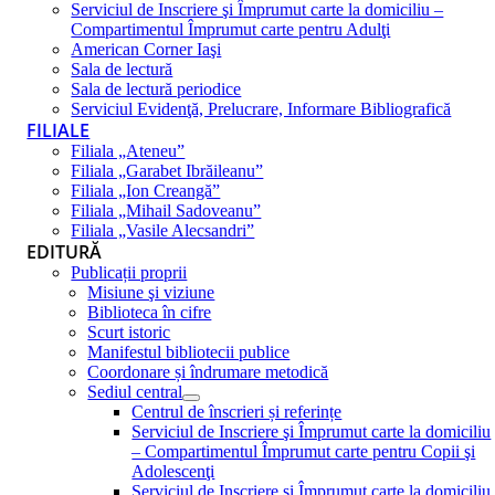
Serviciul de Inscriere şi Împrumut carte la domiciliu –
Compartimentul Împrumut carte pentru Adulţi
American Corner Iaşi
Sala de lectură
Sala de lectură periodice
Serviciul Evidenţă, Prelucrare, Informare Bibliografică
FILIALE
Filiala „Ateneu”
Filiala „Garabet Ibrăileanu”
Filiala „Ion Creangă”
Filiala „Mihail Sadoveanu”
Filiala „Vasile Alecsandri”
EDITURĂ
Publicații proprii
Misiune şi viziune
Biblioteca în cifre
Scurt istoric
Manifestul bibliotecii publice
Coordonare și îndrumare metodică
Sediul central
Centrul de înscrieri și referințe
Serviciul de Inscriere şi Împrumut carte la domiciliu
– Compartimentul Împrumut carte pentru Copii şi
Adolescenţi
Serviciul de Inscriere şi Împrumut carte la domiciliu