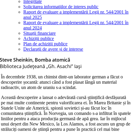
Integritate
Solicitarea informaţiilor de interes public
Raport de evaluare a implementării Legii nr. 544/2001 în
anul 2025
Raport de evaluare a implementării Legii nr. 544/2001 în
anul 2024
Situații financiare
Achiziții publice
Plan de achiziţii publice
Declarații de avere și de interese
Steve Sheinkin, Bomba atomică
Biblioteca Judeţeană „Gh. Asachi” Iaşi
În decembrie 1938, un chimist dintr-un laborator german a făcut o
descoperire șocantă: atunci când a fost plasat lângă un material
radioactiv, un atom de uraniu s-a scindat.
Această descoperire a lansat o adevărată cursă științifică desfășurată
pe mai multe continente pentru valorificarea ei. În Marea Britanie și în
Statele Unite ale Americii, spionii sovietici și-au făcut loc în
comunitatea științifică. În Norvegia, un comando s-a infiltrat în spatele
liniilor pentru a ataca producția germană de apă grea. Iar în mijlocul
unui deșert din New Mexico, la Los Alamos, a fost ascuns un grup de
străluciți oameni de știință pentru a pune în practică cel mai bine