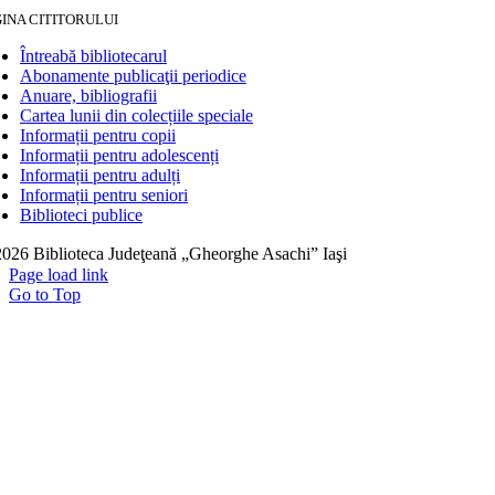
INA CITITORULUI
Întreabă bibliotecarul
Abonamente publicaţii periodice
Anuare, bibliografii
Cartea lunii din colecțiile speciale
Informații pentru copii
Informații pentru adolescenți
Informații pentru adulți
Informații pentru seniori
Biblioteci publice
026 Biblioteca Judeţeană „Gheorghe Asachi” Iaşi
Page load link
Go to Top