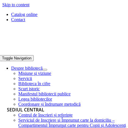
Skip to content
Catalog online
Contact
Toggle Navigation
Despre bibliotecă
Misiune şi viziune
Servicii
Biblioteca în cifre
Scurt istoric
Manifestul bibliotecii publice
Legea bibliotecilor
Coordonare și îndrumare metodică
SEDIUL CENTRAL
Centrul de înscrieri și referințe
Serviciul de Inscriere şi Împrumut carte la domiciliu –
Compartimentul Împrumut carte pentru Copii şi Adolescenţi