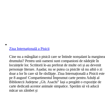
Ziua Internațională a Pisicii
C
ine nu a mângâiat o pisică care se întinde nonșalant la margine
drumului? Pentru unii oameni sunt companioni de nădejde în
locuințele lor. Scriitorii le-au preferat de multe ori și au devenit
personaje literare. Așadar, nu se putea ca pisicile să nu aibă o zi
doar a lor în care să fie răsfățate. Ziua Internațională a Pisicii este
pe 8 august! Compartimentul Împrumut carte pentru Adulți al
Bibliotecii Județene „Gh. Asachi” Iași a pregătit o expoziție de
carte dedicată acestor animale simpatice. Sperăm să vă aducă
măcar un zâmbet și