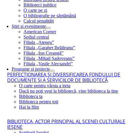
Biblioteci publice
O carte pe zi
O bibliografie pe săptămână
Calcul penalități
Ştiri şi evenimente
American Corner
Sediul central
Filiala „Ateneu”
Filiala „Garabet Ibrăileanu”
Filiala „Ion Creangă”
Filiala „Mihail Sadoveanu”
Filiala „Vasile Alecsandri”
Programe şi proiecte
PERFECŢIONAREA ŞI DIVERSIFICAREA FONDULUI DE
DOCUMENTE ŞI A SERVICIILOR DE BIBLIOTECĂ
O carte pentru vârsta a treia
Dacă nu poţi veni la bibliotecă, vine biblioteca la tine
Biblioteca ta
Biblioteca pentru toţi
Hai la film
BIBLIOTECA, ACTOR PRINCIPAL AL SCENEI CULTURALE
IEŞENE
Scriitorii Iaşului