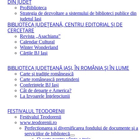
DIN JUDEŢ
ProBiblioteca
Strategia de dezvoltare a sistemului de biblioteci publice din
judeţul Iaşi
BIBLIOTECA JUDEŢEANĂ, CENTRU EDITORIAL ŞI DE
CERCETARE
Revista „Asachiana”
Calendar Cultural
Winter Wonderland
Cărţile BJ Iaşi
BIBLIOTECA JUDEŢEANĂ IAŞI, ÎN ROMÂNIA ŞI ÎN LUME
Carte şi tradiţie românească
Carte românească pretutindeni
Conferințele BJ Iași
Cât de departe e America?
La Izvoarele Înţelepciunii
FESTIVALUL TEODORENII
Festivalul Teodorenii
www.teodorenii.ro
Perfecţionarea şi diversificarea fondului de documente şi a
serviciilor de bibliotecă