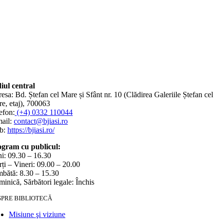
iul central
esa: Bd. Ștefan cel Mare și Sfânt nr. 10 (Clădirea Galeriile Ștefan cel
e, etaj), 700063
efon:
(+4) 0332 110044
ail:
contact@bjiasi.ro
b:
https://bjiasi.ro/
gram cu publicul:
i: 09.30 – 16.30
ți – Vineri: 09.00 – 20.00
bătă: 8.30 – 15.30
inică, Sărbători legale: Închis
SPRE BIBLIOTECĂ
Misiune şi viziune