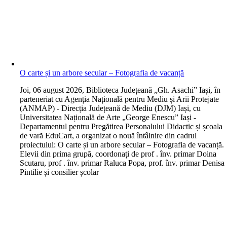
O carte și un arbore secular – Fotografia de vacanță
J
oi, 06 august 2026, Biblioteca Județeană „Gh. Asachi” Iași, în
parteneriat cu Agenția Națională pentru Mediu și Arii Protejate
(ANMAP) - Direcția Județeană de Mediu (DJM) Iași, cu
Universitatea Națională de Arte „George Enescu” Iași -
Departamentul pentru Pregătirea Personalului Didactic și școala
de vară EduCart, a organizat o nouă întâlnire din cadrul
proiectului: O carte și un arbore secular – Fotografia de vacanță.
Elevii din prima grupă, coordonați de prof . înv. primar Doina
Scutaru, prof . înv. primar Raluca Popa, prof. înv. primar Denisa
Pintilie și consilier școlar