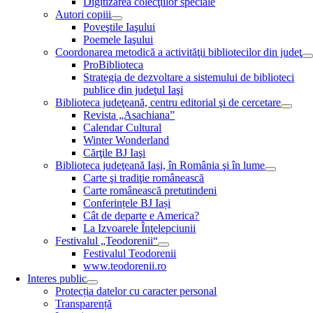
Digitizarea colecţiilor speciale
Autori copiii
Poveştile Iaşului
Poemele Iaşului
Coordonarea metodică a activităţii bibliotecilor din judeţ
ProBiblioteca
Strategia de dezvoltare a sistemului de biblioteci
publice din judeţul Iaşi
Biblioteca judeţeană, centru editorial şi de cercetare
Revista „Asachiana”
Calendar Cultural
Winter Wonderland
Cărţile BJ Iaşi
Biblioteca judeţeană Iaşi, în România şi în lume
Carte şi tradiţie românească
Carte românească pretutindeni
Conferințele BJ Iași
Cât de departe e America?
La Izvoarele Înţelepciunii
Festivalul „Teodorenii“
Festivalul Teodorenii
www.teodorenii.ro
Interes public
Protecția datelor cu caracter personal
Transparență