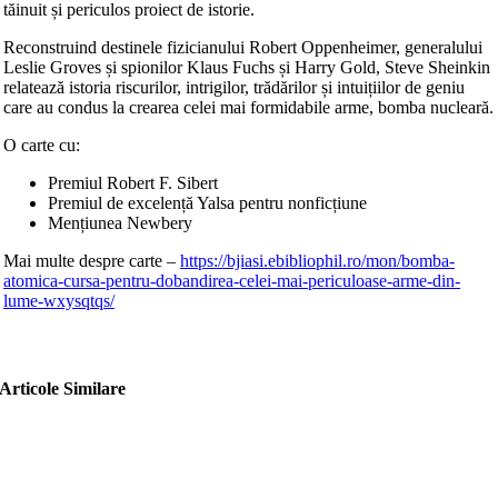
tăinuit și periculos proiect de istorie.
Reconstruind destinele fizicianului Robert Oppenheimer, generalului
Leslie Groves și spionilor Klaus Fuchs și Harry Gold, Steve Sheinkin
relatează istoria riscurilor, intrigilor, trădărilor și intuițiilor de geniu
care au condus la crearea celei mai formidabile arme, bomba nucleară.
O carte cu:
Premiul Robert F. Sibert
Premiul de excelență Yalsa pentru nonficțiune
Mențiunea Newbery
Mai multe despre carte –
https://bjiasi.ebibliophil.ro/mon/bomba-
atomica-cursa-pentru-dobandirea-celei-mai-periculoase-arme-din-
lume-wxysqtqs/
Articole Similare