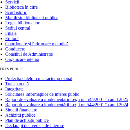
Servicii
Biblioteca în cifre
Scurt istoric
Manifestul bibliotecii publice
Legea bibliotecilor
Sediul central
Filiale
Editură
Coordonare și îndrumare metodică
Conducere
Consiliul de Administrație
Organizare internă
ERES PUBLIC
Protecția datelor cu caracter personal
Transparență
Integritate
Solicitarea informaţiilor de interes public
Raport de evaluare a implementării Legii nr. 544/2001 în anul 2025
Raport de evaluare a implementării Legii nr. 544/2001 în anul 2024
Situații financiare
Achiziții publice
Plan de achiziţii publice
Declarații de avere și de interese