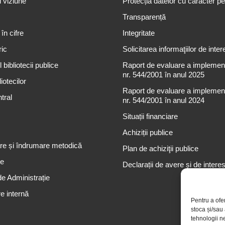
i viziune
Protecția datelor cu caracter p
Transparență
 în cifre
Integritate
ric
Solicitarea informaţiilor de inter
 bibliotecii publice
Raport de evaluare a implementă
nr. 544/2001 în anul 2025
iotecilor
Raport de evaluare a implementă
tral
nr. 544/2001 în anul 2024
Situații financiare
Achiziții publice
re și îndrumare metodică
Plan de achiziţii publice
re
Declarații de avere și de intere
de Administrație
e internă
Pentru a ofe
stoca și/sau
tehnologii n