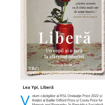
Lea Ypi, Liberă
V
olum câștigător al RSL Ondaatje Prize 2022 și
finalist al Baillie Gifford Prize și Costa Prize for
Memoir and Biography. În Republica Socialistă