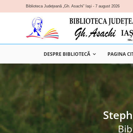
Skip
Biblioteca Judeţeană „Gh. Asachi” Iaşi - 7 august 2026
to
content
DESPRE BIBLIOTECĂ
PAGINA CI
Steph
Bib