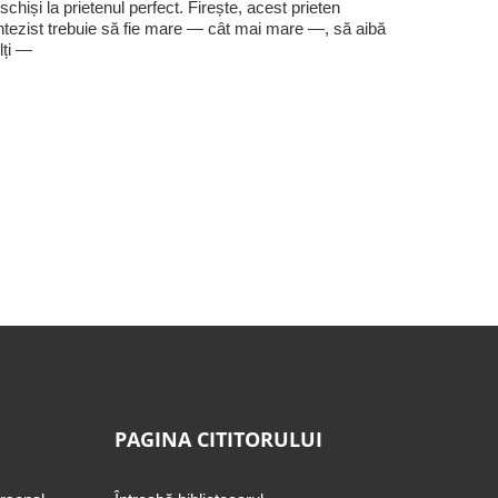
schiși la prietenul perfect. Firește, acest prieten
ntezist trebuie să fie mare — cât mai mare —, să aibă
lți —
PAGINA CITITORULUI