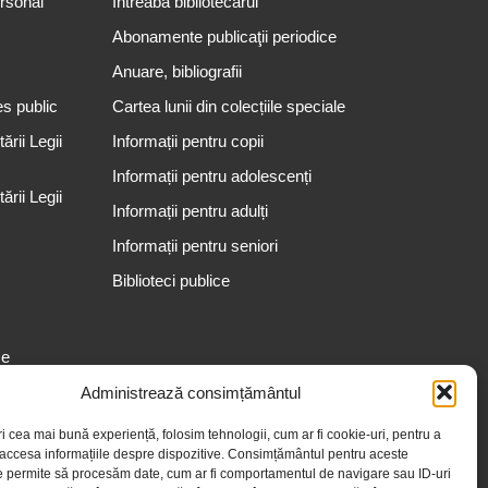
ersonal
Întreabă bibliotecarul
Abonamente publicaţii periodice
Anuare, bibliografii
es public
Cartea lunii din colecțiile speciale
rii Legii
Informații pentru copii
Informații pentru adolescenți
rii Legii
Informații pentru adulți
Informații pentru seniori
Biblioteci publice
se
Administrează consimțământul
ri cea mai bună experiență, folosim tehnologii, cum ar fi cookie-uri, pentru a
 accesa informațiile despre dispozitive. Consimțământul pentru aceste
e permite să procesăm date, cum ar fi comportamentul de navigare sau ID-uri