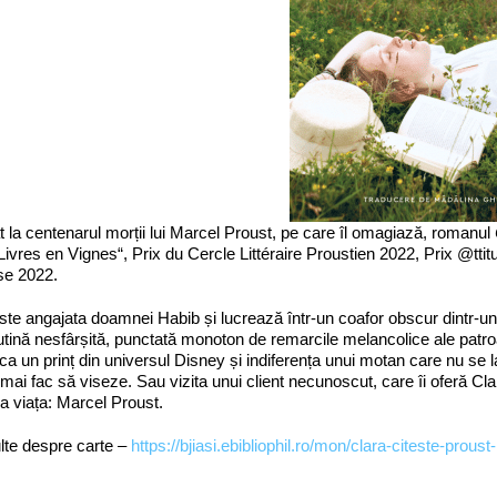
t la centenarul morții lui Marcel Proust, pe care îl omagiază, romanul
Livres en Vignes“, Prix du Cercle Littéraire Proustien 2022, Prix @ttit
se 2022.
ste angajata doamnei Habib și lucrează într-un coafor obscur dintr-un 
rutină nesfârșită, punctată monoton de remarcile melancolice ale patroan
ca un prinț din universul Disney și indiferența unui motan care nu se 
 mai fac să viseze. Sau vizita unui client necunoscut, care îi oferă Clar
 viața: Marcel Proust.
lte despre carte –
https://bjiasi.ebibliophil.ro/mon/clara-citeste-pro