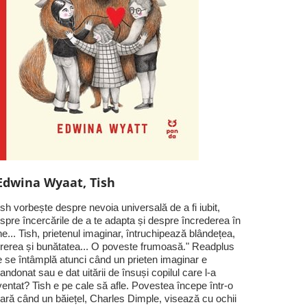
Edwina Wyaat, Tish
ish vorbește despre nevoia universală de a fi iubit,
spre încercările de a te adapta și despre încrederea în
ne... Tish, prietenul imaginar, întruchipează blândețea,
rerea și bunătatea... O poveste frumoasă." Readplus
 se întâmplă atunci când un prieten imaginar e
andonat sau e dat uitării de însuși copilul care l-a
ventat? Tish e pe cale să afle. Povestea începe într-o
ară când un băiețel, Charles Dimple, visează cu ochii