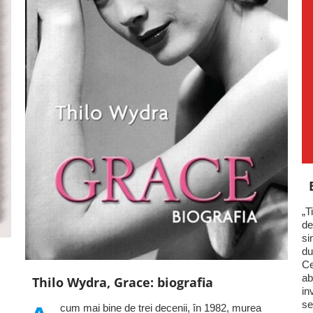
„T
de
si
du
Ce
ab
Thilo Wydra, Grace: biografia
in
se
cum mai bine de trei decenii, în 1982, murea