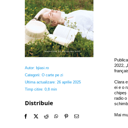
Publica
2022, „
Autor:
bjiasi.ro
françai
Categorii:
O carte pe zi
Clara e
Ultima actualizare: 26 aprilie 2025
ei e o 
Timp citire: 0,8 min
chipeș 
radio o
Distribuie
schimba
Mai mu