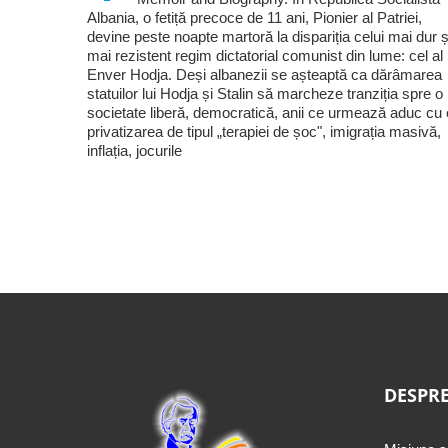
Albania, o fetiță precoce de 11 ani, Pionier al Patriei,
devine peste noapte martoră la dispariția celui mai dur ș
mai rezistent regim dictatorial comunist din lume: cel al 
Enver Hodja. Deși albanezii se așteaptă ca dărâmarea
statuilor lui Hodja și Stalin să marcheze tranziția spre o
societate liberă, democratică, anii ce urmează aduc cu 
privatizarea de tipul „terapiei de șoc", imigrația masivă,
inflația, jocurile
DESPRE