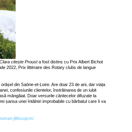
Clara citește Proust
a fost distins cu Prix Albert Bichot
ude 2022, Prix littéraire des Rotary clubs de langue
orășel din Saône-et-Loire. Are doar 23 de ani, dar viața
ei, confesiunile clientelor, înstrăinarea de un iubit
lasă mângâiat. Doar versurile cântecelor difuzate la
ei șansa unei întâlniri improbabile cu bărbatul care îi va
ust-roman-j86xsqzm/