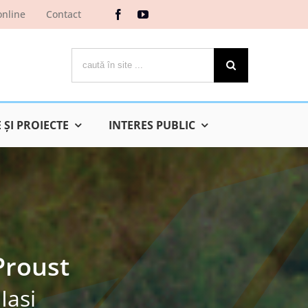
online
Contact
Cautare...
ŞI PROIECTE
INTERES PUBLIC
Proust
Iaşi