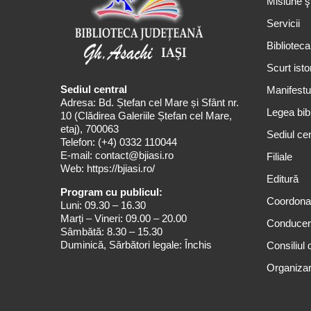
Misiune ş
Servicii
Biblioteca
Scurt isto
Sediul central
Manifestul
Adresa: Bd. Ștefan cel Mare și Sfânt nr.
Legea bibl
10 (Clădirea Galeriile Ștefan cel Mare,
etaj), 700063
Sediul cen
Telefon:
(+4) 0332 110044
E-mail:
contact@bjiasi.ro
Filiale
Web:
https://bjiasi.ro/
Editură
Program cu publicul:
Coordona
Luni: 09.30 – 16.30
Marți – Vineri: 09.00 – 20.00
Conduce
Sâmbătă: 8.30 – 15.30
Duminică, Sărbători legale: Închis
Consiliul 
Organizar