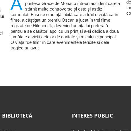
A
de
prinţesa Grace de Monaco într-un accident care a
fa
stârnit multe controverse şi este şi astăzi
i
co
comentat. Fusese o actriţă iubită care a trăit o viaţă ca în
lui
filme, a câştigat un premiu Oscar, a jucat în trei filme
regizate de Hitchcock, devenind actriţa lui preferată
pentru a se căsători apoi cu un prinţ şi a-şi dedica a doua
ei
jumătate a vieţii actelor de caritate şi micului ei principat.
O viaţă "de film" în care evenimentele fericite şi cele
tragice au avut
 BIBLIOTECĂ
INTERES PUBLIC