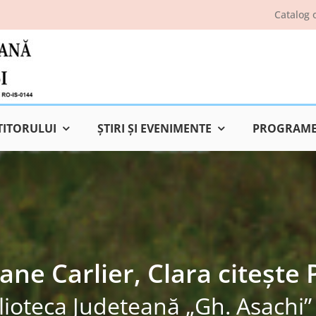
Catalog 
TITORULUI
ŞTIRI ŞI EVENIMENTE
PROGRAME 
ane Carlier, Clara citește 
lioteca Judeţeană „Gh. Asachi” 