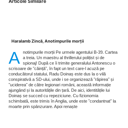
Articole Similare
Haralamb Zincă, Anotimpurile morții
A
notimpurile morții Pe urmele agentului B-39. Cartea
a treia. Un maestru al thrillerului polițist și de
spionaj! După ce îi trimite generalului Antonescu o
scrisoare de "căință", în fapt un text care-l acuză pe
conducătorul statului, Radu Doinaș este dus la o vilă
conspirativă a SD-ului, unde i se organizează "răpirea" și
"uciderea" de către legionari români, această informație
ajungând și la autoritățile din țară. De aici, identitățile lui
Doinaș se succed cu repeziciune. Cu fizionomia
schimbată, este trimis în Anglia, unde este "condantnat" la
moarte prin spânzurare. Apoi renaște