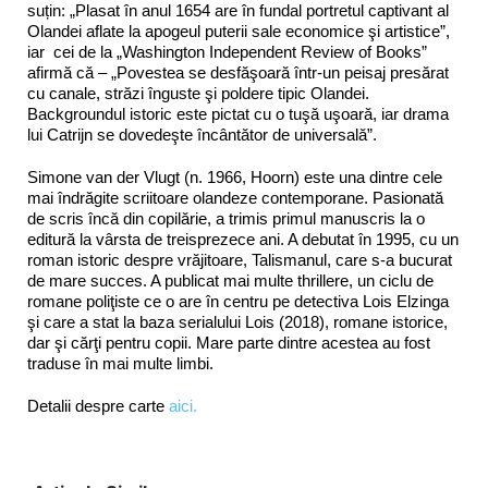
suțin: „Plasat în anul 1654 are în fundal portretul captivant al
Olandei aflate la apogeul puterii sale economice şi artistice”,
iar cei de la „Washington Independent Review of Books”
afirmă că – „Povestea se desfăşoară într-un peisaj presărat
cu canale, străzi înguste şi poldere tipic Olandei.
Backgroundul istoric este pictat cu o tuşă uşoară, iar drama
lui Catrijn se dovedeşte încântător de universală”.
Simone van der Vlugt (n. 1966, Hoorn) este una dintre cele
mai îndrăgite scriitoare olandeze contemporane. Pasionată
de scris încă din copilărie, a trimis primul manuscris la o
editură la vârsta de treisprezece ani. A debutat în 1995, cu un
roman istoric despre vrăjitoare, Talismanul, care s-a bucurat
de mare succes. A publicat mai multe thrillere, un ciclu de
romane poliţiste ce o are în centru pe detectiva Lois Elzinga
şi care a stat la baza serialului Lois (2018), romane istorice,
dar şi cărţi pentru copii. Mare parte dintre acestea au fost
traduse în mai multe limbi.
Detalii despre carte
aici.