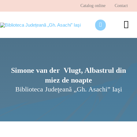
Skip
Catalog online
Contact
to
content
To
Nav
Despre bibliotecă
Pagina cititorului
Simone van der Vlugt, Albastrul din
Ştiri şi evenimente
miez de noapte
Programe şi proiecte
Biblioteca Judeţeană „Gh. Asachi” Iaşi
Interes public