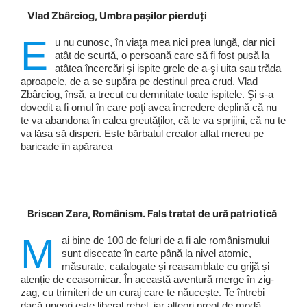
Vlad Zbârciog, Umbra pașilor pierduți
E
u nu cunosc, în viaţa mea nici prea lungă, dar nici
atât de scurtă, o persoană care să fi fost pusă la
atâtea încercări şi ispite grele de a-şi uita sau trăda
aproapele, de a se supăra pe destinul prea crud. Vlad
Zbârciog, însă, a trecut cu demnitate toate ispitele. Şi s-a
dovedit a fi omul în care poţi avea încredere deplină că nu
te va abandona în calea greutăţilor, că te va sprijini, că nu te
va lăsa să disperi. Este bărbatul creator aflat mereu pe
baricade în apărarea
Briscan Zara, Românism. Fals tratat de ură patriotică
M
ai bine de 100 de feluri de a fi ale românismului
sunt disecate în carte până la nivel atomic,
măsurate, catalogate și reasamblate cu grijă și
atenție de ceasornicar. În această aventură merge în zig-
zag, cu trimiteri de un curaj care te năucește. Te întrebi
dacă uneori este liberal rebel, iar alteori preot de modă