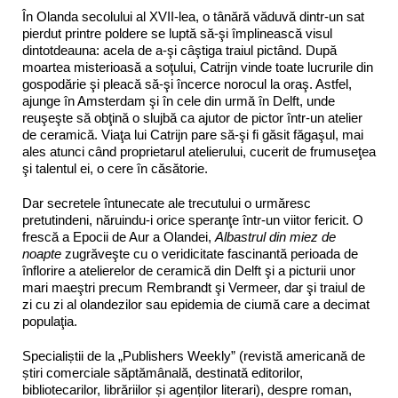
În Olanda secolului al XVII-lea, o tânără văduvă dintr-un sat
pierdut printre poldere se luptă să-şi împlinească visul
dintotdeauna: acela de a-şi câştiga traiul pictând. După
moartea misterioasă a soţului, Catrijn vinde toate lucrurile din
gospodărie şi pleacă să-şi încerce norocul la oraş. Astfel,
ajunge în Amsterdam şi în cele din urmă în Delft, unde
reuşeşte să obţină o slujbă ca ajutor de pictor într-un atelier
de ceramică. Viaţa lui Catrijn pare să-şi fi găsit făgaşul, mai
ales atunci când proprietarul atelierului, cucerit de frumuseţea
şi talentul ei, o cere în căsătorie.
Dar secretele întunecate ale trecutului o urmăresc
pretutindeni, năruindu-i orice speranţe într-un viitor fericit. O
frescă a Epocii de Aur a Olandei,
Albastrul din miez de
noapte
zugrăveşte cu o veridicitate fascinantă perioada de
înflorire a atelierelor de ceramică din Delft şi a picturii unor
mari maeştri precum Rembrandt şi Vermeer, dar şi traiul de
zi cu zi al olandezilor sau epidemia de ciumă care a decimat
populaţia.
Specialiștii de la „Publishers Weekly” (revistă americană de
știri comerciale săptămânală, destinată editorilor,
bibliotecarilor, librăriilor și agenților literari), despre roman,