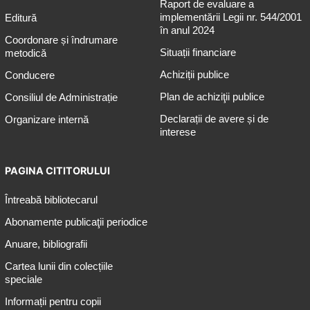
Raport de evaluare a
implementării Legii nr. 544/2001
Editură
în anul 2024
Coordonare și îndrumare
Situații financiare
metodică
Achiziții publice
Conducere
Plan de achiziţii publice
Consiliul de Administrație
Declarații de avere și de
Organizare internă
interese
PAGINA CITITORULUI
Întreabă bibliotecarul
Abonamente publicaţii periodice
Anuare, bibliografii
Cartea lunii din colecțiile
speciale
Informații pentru copii