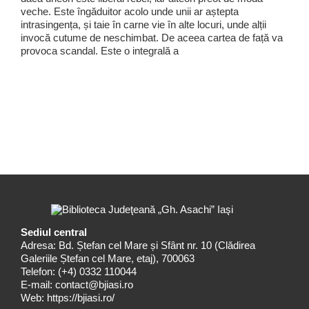
veche. Este îngăduitor acolo unde unii ar aștepta
intrasingența, și taie în carne vie în alte locuri, unde alții
invocă cutume de neschimbat. De aceea cartea de față va
provoca scandal. Este o integrală a
Sediul central
Adresa: Bd. Ștefan cel Mare și Sfânt nr. 10 (Clădirea
Galeriile Ștefan cel Mare, etaj), 700063
Telefon:
(+4) 0332 110044
E-mail:
contact@bjiasi.ro
Web:
https://bjiasi.ro/