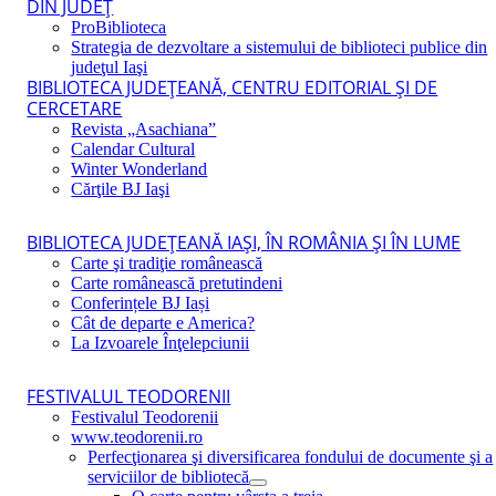
DIN JUDEŢ
ProBiblioteca
Strategia de dezvoltare a sistemului de biblioteci publice din
judeţul Iaşi
BIBLIOTECA JUDEŢEANĂ, CENTRU EDITORIAL ŞI DE
CERCETARE
Revista „Asachiana”
Calendar Cultural
Winter Wonderland
Cărţile BJ Iaşi
BIBLIOTECA JUDEŢEANĂ IAŞI, ÎN ROMÂNIA ŞI ÎN LUME
Carte şi tradiţie românească
Carte românească pretutindeni
Conferințele BJ Iași
Cât de departe e America?
La Izvoarele Înţelepciunii
FESTIVALUL TEODORENII
Festivalul Teodorenii
www.teodorenii.ro
Perfecţionarea şi diversificarea fondului de documente şi a
serviciilor de bibliotecă