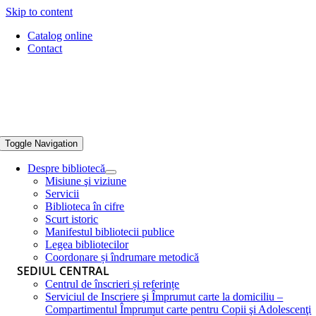
Skip to content
Catalog online
Contact
Toggle Navigation
Despre bibliotecă
Misiune şi viziune
Servicii
Biblioteca în cifre
Scurt istoric
Manifestul bibliotecii publice
Legea bibliotecilor
Coordonare și îndrumare metodică
SEDIUL CENTRAL
Centrul de înscrieri și referințe
Serviciul de Inscriere şi Împrumut carte la domiciliu –
Compartimentul Împrumut carte pentru Copii şi Adolescenţi