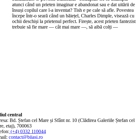
atunci când un prieten imaginar e abandonat sau e dat uitării de
însuși copilul care l-a inventat? Tish e pe cale să afle. Povestea
începe într-o seară când un băiețel, Charles Dimple, visează cu
ochii deschiși la prietenul perfect. Firește, acest prieten fantezist
trebuie să fie mare — cât mai mare —, să aibă colți —
iul central
esa: Bd. Ștefan cel Mare și Sfânt nr. 10 (Clădirea Galeriile Ștefan cel
e, etaj), 700063
efon:
(+4) 0332 110044
ail:
contact@bjiasi.ro