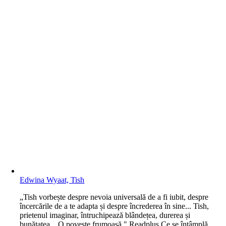
Edwina Wyaat, Tish
„Tish vorbește despre nevoia universală de a fi iubit, despre
încercările de a te adapta și despre încrederea în sine... Tish,
prietenul imaginar, întruchipează blândețea, durerea și
bunătatea... O poveste frumoasă." Readplus Ce se întâmplă