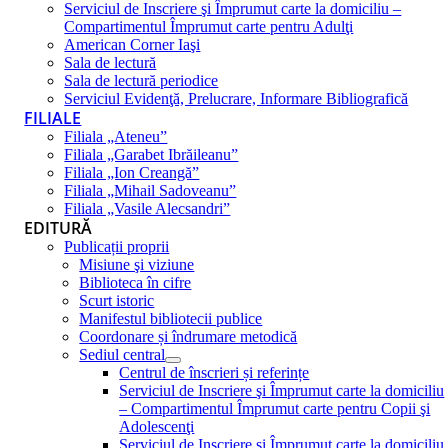
Serviciul de Inscriere şi Împrumut carte la domiciliu –
Compartimentul Împrumut carte pentru Adulţi
American Corner Iaşi
Sala de lectură
Sala de lectură periodice
Serviciul Evidenţă, Prelucrare, Informare Bibliografică
FILIALE
Filiala „Ateneu”
Filiala „Garabet Ibrăileanu”
Filiala „Ion Creangă”
Filiala „Mihail Sadoveanu”
Filiala „Vasile Alecsandri”
EDITURĂ
Publicații proprii
Misiune şi viziune
Biblioteca în cifre
Scurt istoric
Manifestul bibliotecii publice
Coordonare și îndrumare metodică
Sediul central
Centrul de înscrieri și referințe
Serviciul de Inscriere şi Împrumut carte la domiciliu
– Compartimentul Împrumut carte pentru Copii şi
Adolescenţi
Serviciul de Inscriere şi Împrumut carte la domiciliu