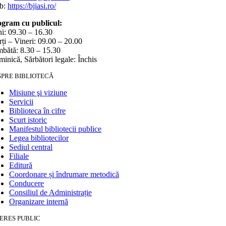
b:
https://bjiasi.ro/
gram cu publicul:
i: 09.30 – 16.30
ți – Vineri: 09.00 – 20.00
bătă: 8.30 – 15.30
inică, Sărbători legale: Închis
SPRE BIBLIOTECĂ
Misiune şi viziune
Servicii
Biblioteca în cifre
Scurt istoric
Manifestul bibliotecii publice
Legea bibliotecilor
Sediul central
Filiale
Editură
Coordonare și îndrumare metodică
Conducere
Consiliul de Administrație
Organizare internă
ERES PUBLIC