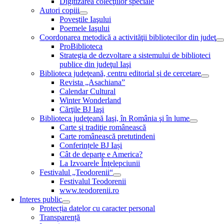
Digitizarea colecţiilor speciale
Autori copiii
Poveştile Iaşului
Poemele Iaşului
Coordonarea metodică a activităţii bibliotecilor din judeţ
ProBiblioteca
Strategia de dezvoltare a sistemului de biblioteci
publice din judeţul Iaşi
Biblioteca judeţeană, centru editorial şi de cercetare
Revista „Asachiana”
Calendar Cultural
Winter Wonderland
Cărţile BJ Iaşi
Biblioteca judeţeană Iaşi, în România şi în lume
Carte şi tradiţie românească
Carte românească pretutindeni
Conferințele BJ Iași
Cât de departe e America?
La Izvoarele Înţelepciunii
Festivalul „Teodorenii“
Festivalul Teodorenii
www.teodorenii.ro
Interes public
Protecția datelor cu caracter personal
Transparență