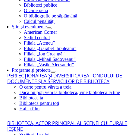
Biblioteci publice
O carte pe zi
O bibliografie pe săptămână
Calcul penalități
Ştiri şi evenimente
American Corner
Sediul central
Filiala „Ateneu”
Filiala „Garabet Ibrăileanu”
Filiala „Ion Creangă”
Filiala „Mihail Sadoveanu”
Filiala „Vasile Alecsandri”
Programe şi proiecte
PERFECŢIONAREA ŞI DIVERSIFICAREA FONDULUI DE
DOCUMENTE ŞI A SERVICIILOR DE BIBLIOTECĂ
O carte pentru vârsta a treia
Dacă nu poţi veni la bibliotecă, vine biblioteca la tine
Biblioteca ta
Biblioteca pentru toţi
Hai la film
BIBLIOTECA, ACTOR PRINCIPAL AL SCENEI CULTURALE
IEŞENE
Scriitorii Iaşului