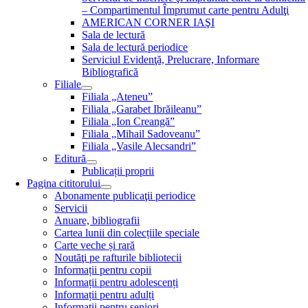
– Compartimentul Împrumut carte pentru Adulţi
AMERICAN CORNER IAŞI
Sala de lectură
Sala de lectură periodice
Serviciul Evidenţă, Prelucrare, Informare
Bibliografică
Filiale
Filiala „Ateneu”
Filiala „Garabet Ibrăileanu”
Filiala „Ion Creangă”
Filiala „Mihail Sadoveanu”
Filiala „Vasile Alecsandri”
Editură
Publicații proprii
Pagina cititorului
Abonamente publicaţii periodice
Servicii
Anuare, bibliografii
Cartea lunii din colecțiile speciale
Carte veche și rară
Noutăţi pe rafturile bibliotecii
Informații pentru copii
Informații pentru adolescenți
Informații pentru adulți
Informații pentru seniori