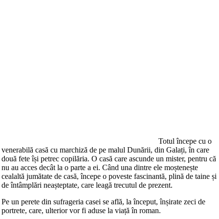
Totul începe cu o
venerabilă casă cu marchiză de pe malul Dunării, din Galați, în care
două fete își petrec copilăria. O casă care ascunde un mister, pentru că
nu au acces decât la o parte a ei. Când una dintre ele moștenește
cealaltă jumătate de casă, începe o poveste fascinantă, plină de taine și
de întâmplări neașteptate, care leagă trecutul de prezent.
Pe un perete din sufrageria casei se află, la început, înșirate zeci de
portrete, care, ulterior vor fi aduse la viață în roman.