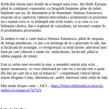
Refăcând istoria unei familii de-a lungul unui veac, din Belle Époque
până în cotidianul corporatist, cu biografii feminine pline de iubiri,
împlinite sau nu, de dramatism și de demnitate, Simona Antonescu
reușește să-și captiveze cititorul strecurîndu-i sentimentul că prezentul
nu e numai ceea ce se întâmplă sub ochii noștri, ci și ceea ce s-a
întîmplat cândva, într-o legătură de cauzalitate, iar trecutul conține în
el posibilitatea prezentului.
În umbra ei este o carte marca Simona Antonescu, plină de suspans,
de intrigi alambicate, ce par a se prelungi de la o generație la alta, dar
și încărcată de nostalgie, ce revigorează cu mult farmec adevărul unei
lumi pe care cititorul o simte vie, seducătoare, încărcată, până la
ultima pagină, de mister.
Este și cartea unei reveniri la sine, a asumării sinelui prin scris…
spune naratoarea, «o voce interioară pe care nu o asculți este o parte
din tine pe care nu o lași să trăiască»”, completează criticul literar
ieșean Bogdan Crețu, stârnindu-ne, astfel, interesul citirii cărții de față.
Mai multe despre carte – AICI –
https://bjiasi.ebibliophil.ro/mon/in-
umbra-ei-roman-m7jrr7n5/