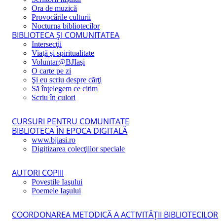
Ora de muzică
Provocările culturii
Nocturna bibliotecilor
BIBLIOTECA ŞI COMUNITATEA
Intersecţii
Viaţă şi spiritualitate
Voluntar@BJIaşi
O carte pe zi
Şi eu scriu despre cărţi
Să înţelegem ce citim
Scriu în culori
CURSURI PENTRU COMUNITATE
BIBLIOTECA ÎN EPOCA DIGITALĂ
www.bjiasi.ro
Digitizarea colecţiilor speciale
AUTORI COPIII
Poveştile Iaşului
Poemele Iaşului
COORDONAREA METODICĂ A ACTIVITĂŢII BIBLIOTECILOR