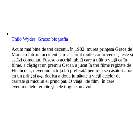
Thilo Wydra, Grace: biografia
A
cum mai bine de trei decenii, în 1982, murea prinţesa Grace de
Monaco într-un accident care a stârnit multe controverse şi este ş
astăzi comentat. Fusese o actriţă iubită care a trăit o viaţă ca în
filme, a câştigat un premiu Oscar, a jucat în trei filme regizate de
Hitchcock, devenind actriţa lui preferată pentru a se căsători apoi
cu un prinţ şi a-şi dedica a doua jumătate a vieţii actelor de
caritate şi micului ei principat. O viaţă "de film" în care
evenimentele fericite şi cele tragice au avut