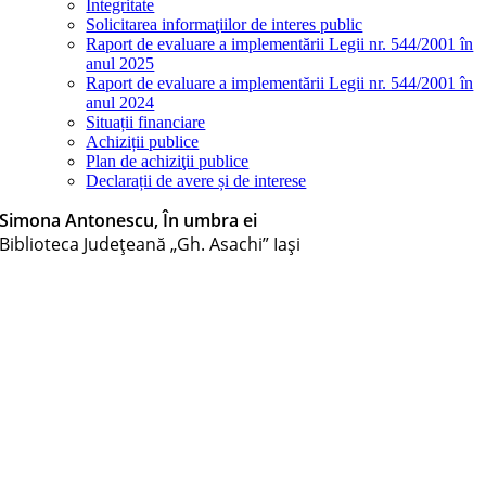
Integritate
Solicitarea informaţiilor de interes public
Raport de evaluare a implementării Legii nr. 544/2001 în
anul 2025
Raport de evaluare a implementării Legii nr. 544/2001 în
anul 2024
Situații financiare
Achiziții publice
Plan de achiziţii publice
Declarații de avere și de interese
Simona Antonescu, În umbra ei
Biblioteca Judeţeană „Gh. Asachi” Iaşi