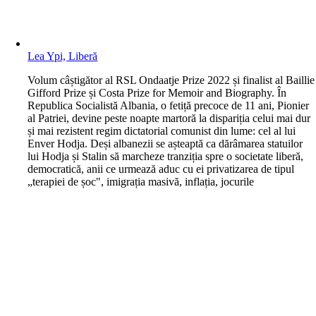
Lea Ypi, Liberă
V
olum câștigător al RSL Ondaatje Prize 2022 și finalist al Baillie
Gifford Prize și Costa Prize for Memoir and Biography. În
Republica Socialistă Albania, o fetiță precoce de 11 ani, Pionier
al Patriei, devine peste noapte martoră la dispariția celui mai dur
și mai rezistent regim dictatorial comunist din lume: cel al lui
Enver Hodja. Deși albanezii se așteaptă ca dărâmarea statuilor
lui Hodja și Stalin să marcheze tranziția spre o societate liberă,
democratică, anii ce urmează aduc cu ei privatizarea de tipul
„terapiei de șoc", imigrația masivă, inflația, jocurile