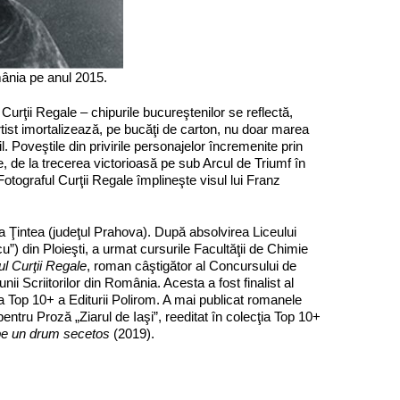
mânia pe anul 2015.
 Curţii Regale – chipurile bucureştenilor se reflectă,
l artist imortalizează, pe bucăţi de carton, nu doar marea
il. Poveştile din privirile personajelor încremenite prin
e, de la trecerea victorioasă pe sub Arcul de Triumf în
Fotograful Curţii Regale împlineşte visul lui Franz
ea Ţintea (judeţul Prahova). După absolvirea Liceului
) din Ploieşti, a urmat cursurile Facultăţii de Chimie
ul Curţii Regale
, roman câştigător al Concursului de
i Scriitorilor din România. Acesta a fost finalist al
 Top 10+ a Editurii Polirom. A mai publicat romanele
pentru Proză „Ziarul de Iaşi”, reeditat în colecţia Top 10+
pe un drum secetos
(2019).