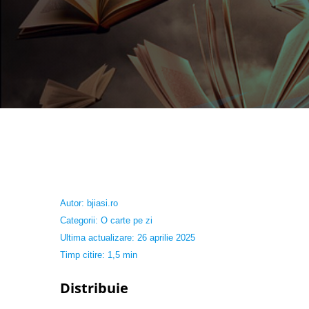
Autor:
bjiasi.ro
Categorii:
O carte pe zi
Ultima actualizare: 26 aprilie 2025
Timp citire: 1,5 min
Distribuie