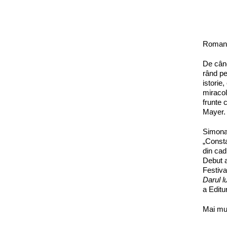
Romanul
De când
rând pe
istorie
miracol
frunte 
Mayer. 
Simona 
„Consta
din cad
Debut a
Festiva
Darul l
a Editu
Mai mu