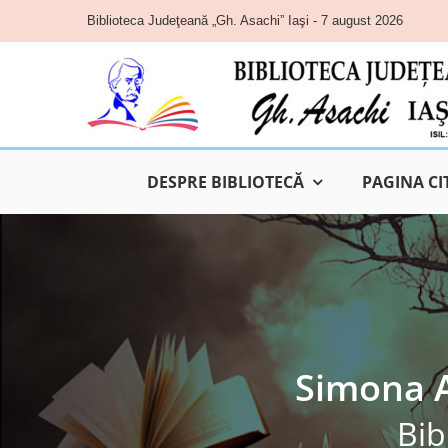
Skip
Biblioteca Judeţeană „Gh. Asachi” Iaşi - 7 august 2026
to
content
DESPRE BIBLIOTECĂ
PAGINA CI
Simona A
Bib