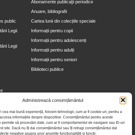
Abonamente publicaţii periodice
Anuare, bibliografii
es public
Cartea lunii din colecțiile speciale
rii Legii
Informații pentru copii
Informații pentru adolescenți
rii Legii
Informații pentru adulți
Informații pentru seniori
Biblioteci publice
se
Administrează consimțământul
ri cea mai bună experiență, folosim tehnologii, cum ar fi cookie-uri, pentru a
 accesa informațiile despre dispozitive. Consimțământul pentru aceste
e permite să procesăm date, cum ar fi comportamentul de navigare sau ID-uri
st site. Dacă nu îți dai consimțământul sau îți retragi consimțământul dat
fecte negative asupra unor anumite funcționalități și funcții.