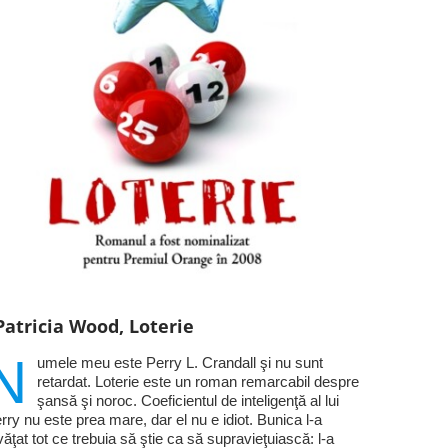
Patricia Wood, Loterie
N
umele meu este Perry L. Crandall şi nu sunt
retardat. Loterie este un roman remarcabil despre
şansă şi noroc. Coeficientul de inteligenţă al lui
rry nu este prea mare, dar el nu e idiot. Bunica l-a
văţat tot ce trebuia să ştie ca să supravieţuiască: l-a