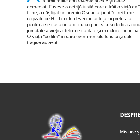
stârnit multe controverse şi este şi astăzi
comentat. Fusese o actriţă iubită care a trăit o viaţă ca 
filme, a câştigat un premiu Oscar, a jucat în trei filme
regizate de Hitchcock, devenind actriţa lui preferată
pentru a se căsători apoi cu un prinţ şi a-şi dedica a do
jumătate a vieţii actelor de caritate şi micului ei principat
O viaţă "de film" în care evenimentele fericite şi cele
tragice au avut
DESPRE
Misiune ş