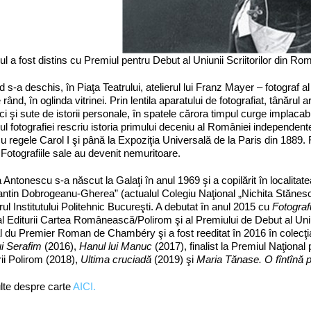
 a fost distins cu Premiul pentru Debut al Uniunii Scriitorilor din Ro
 s-a deschis, în Piaţa Teatrului, atelierul lui Franz Mayer – fotograf al
 rând, în oglinda vitrinei. Prin lentila aparatului de fotografiat, tânăru
, ci şi sute de istorii personale, în spatele cărora timpul curge implacab
ul fotografiei rescriu istoria primului deceniu al României independent
cu regele Carol I şi până la Expoziţia Universală de la Paris din 1889. 
Fotografiile sale au devenit nemuritoare.
Antonescu s-a născut la Galaţi în anul 1969 şi a copilărit în localitat
ntin Dobrogeanu-Gherea” (actualul Colegiu Naţional „Nichita Stănescu”
rul Institutului Politehnic Bucureşti. A debutat în anul 2015 cu
Fotograf
l Editurii Cartea Românească/Polirom şi al Premiului de Debut al Uniuni
l du Premier Roman de Chambéry şi a fost reeditat în 2016 în colecţia
ui Serafim
(2016),
Hanul lui Manuc
(2017), finalist la Premiul Naţional 
rii Polirom (2018),
Ultima cruciadă
(2019) şi
Maria Tănase. O fîntînă 
lte despre carte
AICI.