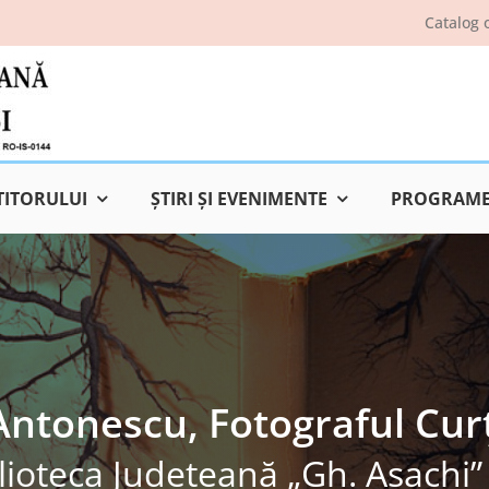
Catalog 
TITORULUI
ŞTIRI ŞI EVENIMENTE
PROGRAME 
ntonescu, Fotograful Curț
lioteca Judeţeană „Gh. Asachi” 