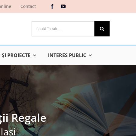
online
Contact
Cautare...
ŞI PROIECTE
INTERES PUBLIC
ii Regale
Iaşi