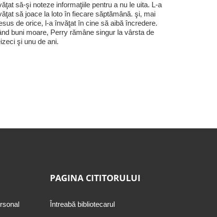
văţat să-şi noteze informaţiile pentru a nu le uita. L-a
văţat să joace la loto în fiecare săptămână. şi, mai
esus de orice, l-a învăţat în cine să aibă încredere.
nd buni moare, Perry rămâne singur la vârsta de
eizeci şi unu de ani.
PAGINA CITITORULUI
ersonal
Întreabă bibliotecarul