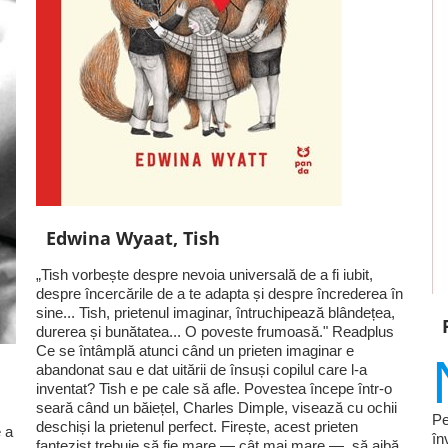
Edwina Wyaat, Tish
„Tish vorbește despre nevoia universală de a fi iubit,
despre încercările de a te adapta și despre încrederea în
sine... Tish, prietenul imaginar, întruchipează blândețea,
durerea și bunătatea... O poveste frumoasă." Readplus
Ce se întâmplă atunci când un prieten imaginar e
abandonat sau e dat uitării de însuși copilul care l-a
inventat? Tish e pe cale să afle. Povestea începe într-o
seară când un băiețel, Charles Dimple, visează cu ochii
Pe
deschiși la prietenul perfect. Firește, acest prieten
 a
în
fantezist trebuie să fie mare — cât mai mare —, să aibă