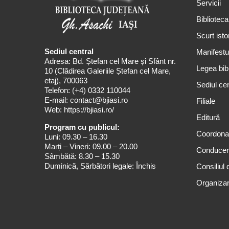
Servicii
Biblioteca
Scurt isto
Sediul central
Manifestul
Adresa: Bd. Ștefan cel Mare și Sfânt nr.
Legea bibl
10 (Clădirea Galeriile Ștefan cel Mare,
etaj), 700063
Sediul cen
Telefon:
(+4) 0332 110044
E-mail:
contact@bjiasi.ro
Filiale
Web:
https://bjiasi.ro/
Editură
Program cu publicul:
Coordona
Luni: 09.30 – 16.30
Marți – Vineri: 09.00 – 20.00
Conduce
Sâmbătă: 8.30 – 15.30
Duminică, Sărbători legale: Închis
Consiliul 
Organizar