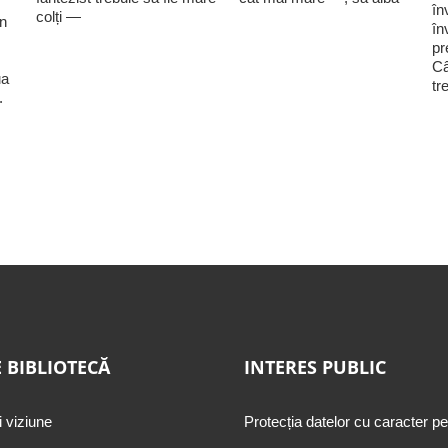
în
colți —
în
în
pr
Câ
ua
tr
.
 BIBLIOTECĂ
INTERES PUBLIC
i viziune
Protecția datelor cu caracter p