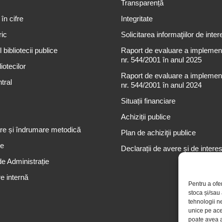
Transparență
 în cifre
Integritate
ric
Solicitarea informaţiilor de inter
 bibliotecii publice
Raport de evaluare a implementă
nr. 544/2001 în anul 2025
iotecilor
Raport de evaluare a implementă
tral
nr. 544/2001 în anul 2024
Situații financiare
Achiziții publice
re și îndrumare metodică
Plan de achiziţii publice
re
Declarații de avere și de intere
de Administrație
e internă
Pentru a ofe
stoca și/sau
tehnologii n
unice pe ace
poate avea a