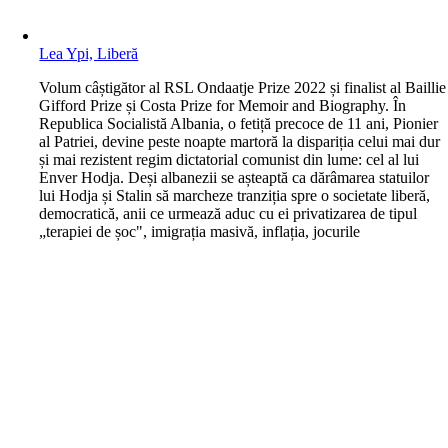
Lea Ypi, Liberă
V
olum câștigător al RSL Ondaatje Prize 2022 și finalist al Baillie
Gifford Prize și Costa Prize for Memoir and Biography. În
Republica Socialistă Albania, o fetiță precoce de 11 ani, Pionier
al Patriei, devine peste noapte martoră la dispariția celui mai dur
și mai rezistent regim dictatorial comunist din lume: cel al lui
Enver Hodja. Deși albanezii se așteaptă ca dărâmarea statuilor
lui Hodja și Stalin să marcheze tranziția spre o societate liberă,
democratică, anii ce urmează aduc cu ei privatizarea de tipul
„terapiei de șoc", imigrația masivă, inflația, jocurile