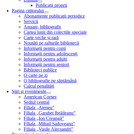
Publicații proprii
Pagina cititorului
Abonamente publicaţii periodice
Servicii
Anuare, bibliografii
Cartea lunii din colecțiile speciale
Carte veche și rară
Noutăţi pe rafturile bibliotecii
Informații pentru copii
Informații pentru adolescenți
Informații pentru adulți
Informații pentru seniori
Biblioteci publice
O carte pe zi
O bibliografie pe săptămână
Calcul penalități
Ştiri şi evenimente
American Corner
Sediul central
Filiala „Ateneu”
Filiala „Garabet Ibrăileanu”
Filiala „Ion Creangă”
Filiala „Mihail Sadoveanu”
Filiala „Vasile Alecsandri”