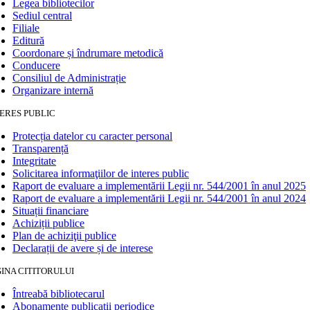
Legea bibliotecilor
Sediul central
Filiale
Editură
Coordonare și îndrumare metodică
Conducere
Consiliul de Administrație
Organizare internă
ERES PUBLIC
Protecția datelor cu caracter personal
Transparență
Integritate
Solicitarea informaţiilor de interes public
Raport de evaluare a implementării Legii nr. 544/2001 în anul 2025
Raport de evaluare a implementării Legii nr. 544/2001 în anul 2024
Situații financiare
Achiziții publice
Plan de achiziţii publice
Declarații de avere și de interese
INA CITITORULUI
Întreabă bibliotecarul
Abonamente publicaţii periodice