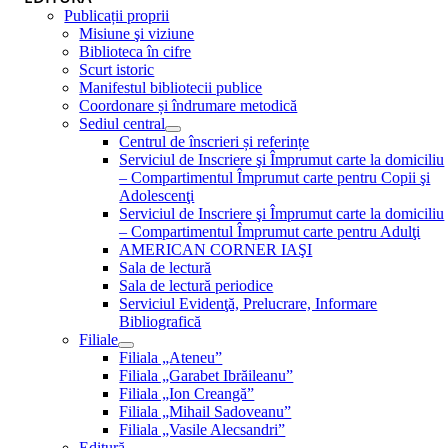
Publicații proprii
Misiune şi viziune
Biblioteca în cifre
Scurt istoric
Manifestul bibliotecii publice
Coordonare și îndrumare metodică
Sediul central
Centrul de înscrieri și referințe
Serviciul de Inscriere şi Împrumut carte la domiciliu
– Compartimentul Împrumut carte pentru Copii şi
Adolescenţi
Serviciul de Inscriere şi Împrumut carte la domiciliu
– Compartimentul Împrumut carte pentru Adulţi
AMERICAN CORNER IAŞI
Sala de lectură
Sala de lectură periodice
Serviciul Evidenţă, Prelucrare, Informare
Bibliografică
Filiale
Filiala „Ateneu”
Filiala „Garabet Ibrăileanu”
Filiala „Ion Creangă”
Filiala „Mihail Sadoveanu”
Filiala „Vasile Alecsandri”
Editură