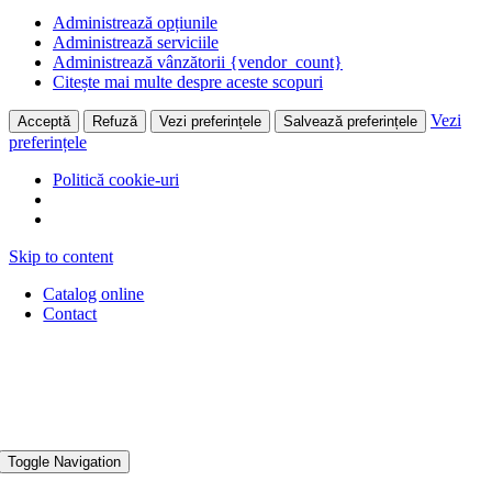
Administrează opțiunile
Administrează serviciile
Administrează vânzătorii {vendor_count}
Citește mai multe despre aceste scopuri
Vezi
Acceptă
Refuză
Vezi preferințele
Salvează preferințele
preferințele
Politică cookie-uri
Skip to content
Catalog online
Contact
Toggle Navigation