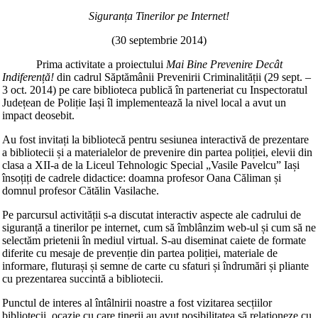
Siguranța Tinerilor pe Internet!
(30 septembrie 2014)
Prima activitate a proiectului
Mai Bine Prevenire Decât
Indiferență!
din cadrul Săptămânii Prevenirii Criminalității (29 sept. –
3 oct. 2014) pe care biblioteca publică în parteneriat cu Inspectoratul
Județean de Poliție Iași îl implementează la nivel local a avut un
impact deosebit.
Au fost invitați la bibliotecă pentru sesiunea interactivă de prezentare
a bibliotecii și a materialelor de prevenire din partea poliției, elevii din
clasa a XII-a de la Liceul Tehnologic Special „Vasile Pavelcu” Iași
însoțiți de cadrele didactice: doamna profesor Oana Căliman și
domnul profesor Cătălin Vasilache.
Pe parcursul activității s-a discutat interactiv aspecte ale cadrului de
siguranță a tinerilor pe internet, cum să îmblânzim web-ul și cum să ne
selectăm prietenii în mediul virtual. S-au diseminat caiete de formate
diferite cu mesaje de prevenție din partea poliției, materiale de
informare, fluturași și semne de carte cu sfaturi și îndrumări și pliante
cu prezentarea succintă a bibliotecii.
Punctul de interes al întâlnirii noastre a fost vizitarea secțiilor
bibliotecii, ocazie cu care tinerii au avut posibilitatea să relaționeze cu