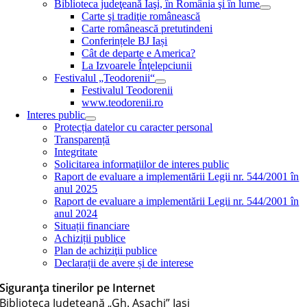
Biblioteca judeţeană Iaşi, în România şi în lume
Carte şi tradiţie românească
Carte românească pretutindeni
Conferințele BJ Iași
Cât de departe e America?
La Izvoarele Înţelepciunii
Festivalul „Teodorenii“
Festivalul Teodorenii
www.teodorenii.ro
Interes public
Protecția datelor cu caracter personal
Transparență
Integritate
Solicitarea informaţiilor de interes public
Raport de evaluare a implementării Legii nr. 544/2001 în
anul 2025
Raport de evaluare a implementării Legii nr. 544/2001 în
anul 2024
Situații financiare
Achiziții publice
Plan de achiziţii publice
Declarații de avere și de interese
Siguranța tinerilor pe Internet
Biblioteca Judeţeană „Gh. Asachi” Iaşi