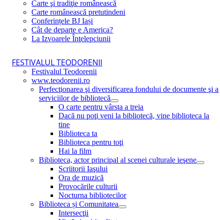
Carte şi tradiţie românească
Carte românească pretutindeni
Conferințele BJ Iași
Cât de departe e America?
La Izvoarele Înţelepciunii
FESTIVALUL TEODORENII
Festivalul Teodorenii
www.teodorenii.ro
Perfecţionarea şi diversificarea fondului de documente şi a
serviciilor de bibliotecă
O carte pentru vârsta a treia
Dacă nu poţi veni la bibliotecă, vine biblioteca la
tine
Biblioteca ta
Biblioteca pentru toţi
Hai la film
Biblioteca, actor principal al scenei culturale ieşene
Scriitorii Iaşului
Ora de muzică
Provocările culturii
Nocturna bibliotecilor
Biblioteca și Comunitatea
Intersecţii