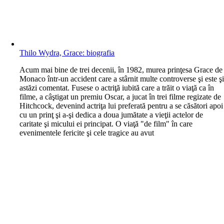
Thilo Wydra, Grace: biografia
A
cum mai bine de trei decenii, în 1982, murea prinţesa Grace de
Monaco într-un accident care a stârnit multe controverse şi este ş
astăzi comentat. Fusese o actriţă iubită care a trăit o viaţă ca în
filme, a câştigat un premiu Oscar, a jucat în trei filme regizate de
Hitchcock, devenind actriţa lui preferată pentru a se căsători apoi
cu un prinţ şi a-şi dedica a doua jumătate a vieţii actelor de
caritate şi micului ei principat. O viaţă "de film" în care
evenimentele fericite şi cele tragice au avut