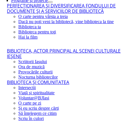
Programe şi proiecte
PERFECŢIONAREA ŞI DIVERSIFICAREA FONDULUI DE
DOCUMENTE ŞI A SERVICIILOR DE BIBLIOTECĂ
O carte pentru vârsta a treia
Dacă nu poţi veni la bibliotecă, vine biblioteca la tine
Biblioteca ta
Biblioteca pentru toţi
Hai la film
BIBLIOTECA, ACTOR PRINCIPAL AL SCENEI CULTURALE
IEŞENE
Scriitorii Iaşului
Ora de muzică
Provocările culturii
Nocturna bibliotecilor
BIBLIOTECA ŞI COMUNITATEA
Intersecţii
Viaţă şi spiritualitate
Voluntar@BJIaşi
O carte pe zi
Şi eu scriu despre cărţi
Să înţelegem ce citim
Scriu în culori