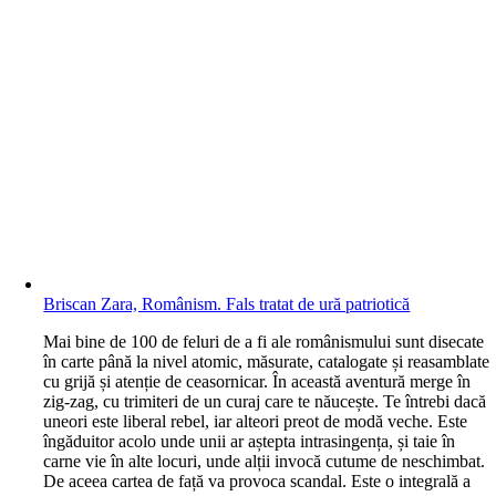
Briscan Zara, Românism. Fals tratat de ură patriotică
M
ai bine de 100 de feluri de a fi ale românismului sunt disecate
în carte până la nivel atomic, măsurate, catalogate și reasamblate
cu grijă și atenție de ceasornicar. În această aventură merge în
zig-zag, cu trimiteri de un curaj care te năucește. Te întrebi dacă
uneori este liberal rebel, iar alteori preot de modă veche. Este
îngăduitor acolo unde unii ar aștepta intrasingența, și taie în
carne vie în alte locuri, unde alții invocă cutume de neschimbat.
De aceea cartea de față va provoca scandal. Este o integrală a