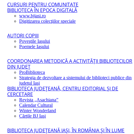
CURSURI PENTRU COMUNITATE
BIBLIOTECA ÎN EPOCA DIGITALĂ
www.bjiasi.ro
Digitizarea colecţiilor speciale
AUTORI COPIII
Poveştile Iaşului
Poemele Iaşului
COORDONAREA METODICĂ A ACTIVITĂŢII BIBLIOTECILOR
DIN JUDEŢ
ProBiblioteca
Strategia de dezvoltare a sistemului de biblioteci publice din
judeţul Iaşi
BIBLIOTECA JUDEŢEANĂ, CENTRU EDITORIAL ŞI DE
CERCETARE
Revista „Asachiana”
Calendar Cultural
Winter Wonderland
Cărţile BJ Iaşi
BIBLIOTECA JUDEŢEANĂ IAŞI, ÎN ROMÂNIA ŞI ÎN LUME