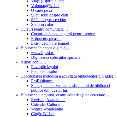
Viaţă şi spiritualitate
Voluntar@BJIaşi
O carte pe zi
Şi eu scriu despre cărţi
Să înţelegem ce citim
Scriu în culori
Cursuri pentru comunitate
Cursuri de limba engleză pentru seniori
E-tiquette, please!
Exist, deci mi-e foame!
Biblioteca în epoca digitală
www.bjiasi.ro
Digitizarea colecţiilor speciale
Autori copiii
Poveştile Iaşului
Poemele Iaşului
Coordonarea metodică a activităţii bibliotecilor din judeţ
ProBiblioteca
Strategia de dezvoltare a sistemului de biblioteci
publice din judeţul Iaşi
Biblioteca judeţeană, centru editorial şi de cercetare
Revista „Asachiana”
Calendar Cultural
Winter Wonderland
Cărţile BJ Iaşi