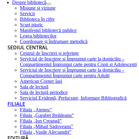
Despre bibliotecă
Misiune şi viziune
Servicii
Biblioteca în cifre
Scurt istoric
Manifestul bibliotecii publice
Legea bibliotecilor
Coordonare și îndrumare metodică
SEDIUL CENTRAL
Centrul de înscrieri și referințe
Serviciul de Inscriere şi Împrumut carte la domiciliu –
Compartimentul Împrumut carte pentru Copii şi Adolescenţi
Serviciul de Inscriere şi Împrumut carte la domiciliu –
Compartimentul Împrumut carte pentru Adulţi
American Corner Iaşi
Sala de lectură
Sala de lectură periodice
Serviciul Evidenţă, Prelucrare, Informare Bibliografică
FILIALE
Filiala „Ateneu”
Filiala „Garabet Ibrăileanu”
Filiala „Ion Creangă”
Filiala „Mihail Sadoveanu”
Filiala „Vasile Alecsandri”
EDITURĂ