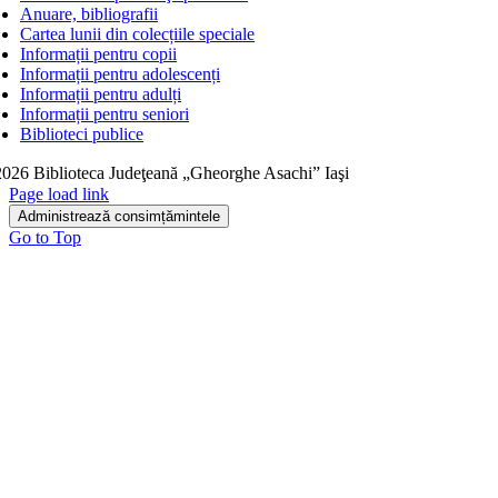
Anuare, bibliografii
Cartea lunii din colecțiile speciale
Informații pentru copii
Informații pentru adolescenți
Informații pentru adulți
Informații pentru seniori
Biblioteci publice
026 Biblioteca Judeţeană „Gheorghe Asachi” Iaşi
Page load link
Administrează consimțămintele
Go to Top