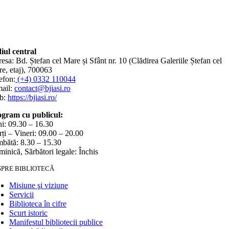
iul central
esa: Bd. Ștefan cel Mare și Sfânt nr. 10 (Clădirea Galeriile Ștefan cel
e, etaj), 700063
efon:
(+4) 0332 110044
ail:
contact@bjiasi.ro
b:
https://bjiasi.ro/
gram cu publicul:
i: 09.30 – 16.30
ți – Vineri: 09.00 – 20.00
bătă: 8.30 – 15.30
inică, Sărbători legale: Închis
SPRE BIBLIOTECĂ
Misiune şi viziune
Servicii
Biblioteca în cifre
Scurt istoric
Manifestul bibliotecii publice